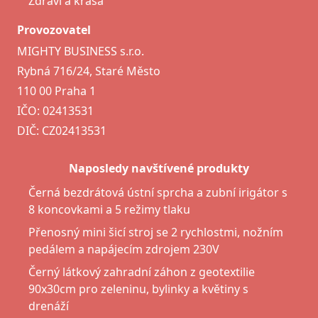
Zdraví a krása
Provozovatel
MIGHTY BUSINESS s.r.o.
Rybná 716/24, Staré Město
110 00 Praha 1
IČO: 02413531
DIČ: CZ02413531
Naposledy navštívené produkty
Černá bezdrátová ústní sprcha a zubní irigátor s
8 koncovkami a 5 režimy tlaku
Přenosný mini šicí stroj se 2 rychlostmi, nožním
pedálem a napájecím zdrojem 230V
Černý látkový zahradní záhon z geotextilie
90x30cm pro zeleninu, bylinky a květiny s
drenáží