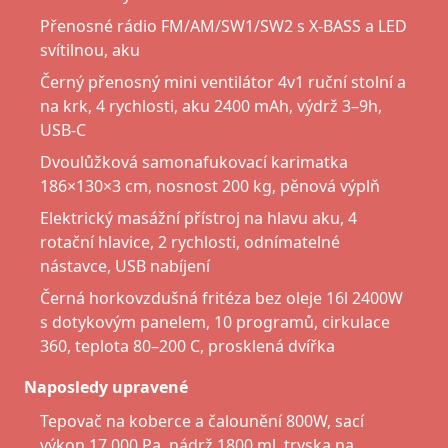
Přenosné rádio FM/AM/SW1/SW2 s X-BASS a LED
svítilnou, aku
Černý přenosný mini ventilátor 4v1 ruční stolní a
na krk, 4 rychlosti, aku 2400 mAh, výdrž 3–9h,
USB-C
Dvoulůžková samonafukovací karimatka
186×130×3 cm, nosnost 200 kg, pěnová výplň
Elektrický masážní přístroj na hlavu aku, 4
rotační hlavice, 2 rychlosti, odnímatelné
nástavce, USB nabíjení
Černá horkovzdušná fritéza bez oleje 16l 2400W
s dotykovým panelem, 10 programů, cirkulace
360, teplota 80–200 C, prosklená dvířka
Naposledy upravené
Tepovač na koberce a čalounění 800W, sací
výkon 17 000 Pa, nádrž 1800 ml, tryska na