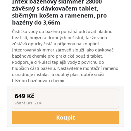
Intex bazénový skimmer 28000
závěsný s dávkovačem tablet,
sběrným košem a ramenem, pro
bazény do 3,66m
Čistička vody do bazénu pomáhá udržovat hladinu
bez listí, hmyzu a drobných nečistot, takže voda
zůstává opticky čistá a příjemná na koupání.
Integrovaný skimmer zároveň slouží jako dávkovač
bazénové chemie pro praktické použití tablet.
Podporuje cirkulaci teplejší vody z povrchu do
hlubších částí bazénu. Nastavitelné montážní rameno
usnadňuje instalaci a odolný plast dobře snáší
běžnou bazénovou chemii.
649 Kč
včetně DPH 21%
Koupit