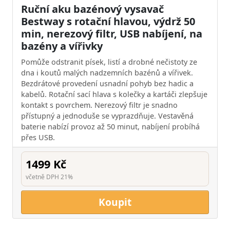
Ruční aku bazénový vysavač
Bestway s rotační hlavou, výdrž 50
min, nerezový filtr, USB nabíjení, na
bazény a vířivky
Pomůže odstranit písek, listí a drobné nečistoty ze
dna i koutů malých nadzemních bazénů a vířivek.
Bezdrátové provedení usnadní pohyb bez hadic a
kabelů. Rotační sací hlava s kolečky a kartáči zlepšuje
kontakt s povrchem. Nerezový filtr je snadno
přístupný a jednoduše se vyprazdňuje. Vestavěná
baterie nabízí provoz až 50 minut, nabíjení probíhá
přes USB.
1499 Kč
včetně DPH 21%
Koupit