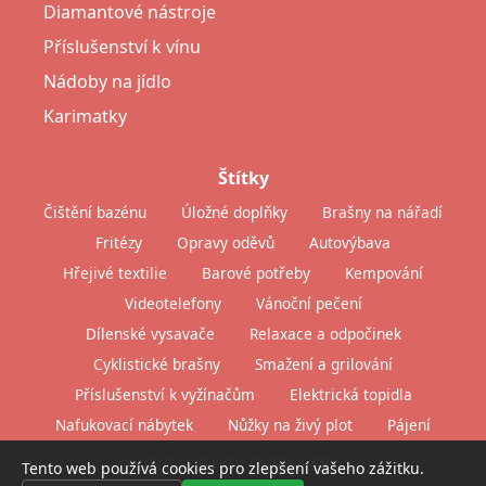
Diamantové nástroje
Příslušenství k vínu
Nádoby na jídlo
Karimatky
Štítky
Čištění bazénu
Úložné doplňky
Brašny na nářadí
Fritézy
Opravy oděvů
Autovýbava
Hřejivé textilie
Barové potřeby
Kempování
Videotelefony
Vánoční pečení
Dílenské vysavače
Relaxace a odpočinek
Cyklistické brašny
Smažení a grilování
Příslušenství k vyžínačům
Elektrická topidla
Nafukovací nábytek
Nůžky na živý plot
Pájení
© 2026 MIGHTY BUSINESS s.r.o.
Tento web používá cookies pro zlepšení vašeho zážitku.