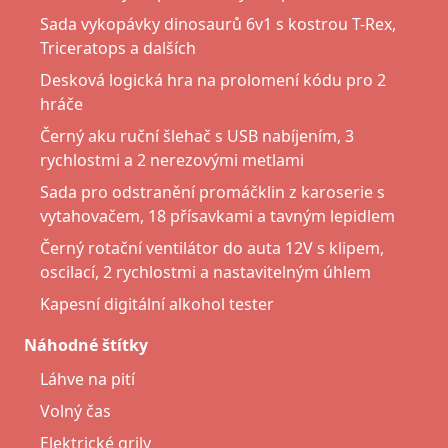
Sada vykopávky dinosaurů 6v1 s kostrou T-Rex,
Triceratops a dalších
Desková logická hra na prolomení kódu pro 2
hráče
Černý aku ruční šlehač s USB nabíjením, 3
rychlostmi a 2 nerezovými metlami
Sada pro odstranění promáčklin z karoserie s
vytahovačem, 18 přísavkami a tavným lepidlem
Černý rotační ventilátor do auta 12V s klipem,
oscilací, 2 rychlostmi a nastavitelným úhlem
Kapesní digitální alkohol tester
Náhodné štítky
Láhve na pití
Volný čas
Elektrické grily