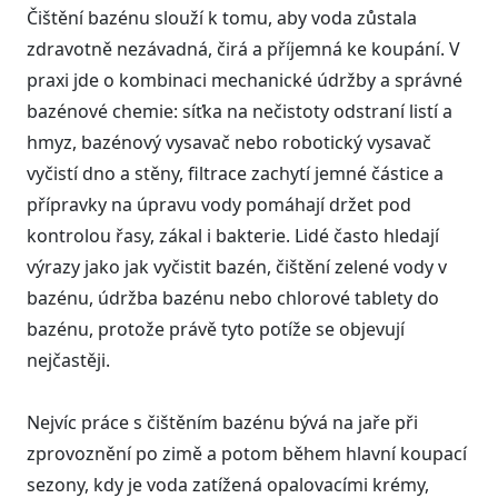
Čištění bazénu slouží k tomu, aby voda zůstala
zdravotně nezávadná, čirá a příjemná ke koupání. V
praxi jde o kombinaci mechanické údržby a správné
bazénové chemie: síťka na nečistoty odstraní listí a
hmyz, bazénový vysavač nebo robotický vysavač
vyčistí dno a stěny, filtrace zachytí jemné částice a
přípravky na úpravu vody pomáhají držet pod
kontrolou řasy, zákal i bakterie. Lidé často hledají
výrazy jako jak vyčistit bazén, čištění zelené vody v
bazénu, údržba bazénu nebo chlorové tablety do
bazénu, protože právě tyto potíže se objevují
nejčastěji.
Nejvíc práce s čištěním bazénu bývá na jaře při
zprovoznění po zimě a potom během hlavní koupací
sezony, kdy je voda zatížená opalovacími krémy,