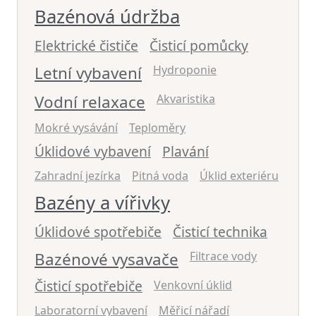
Bazénová údržba
Elektrické čističe
Čisticí pomůcky
Letní vybavení
Hydroponie
Vodní relaxace
Akvaristika
Mokré vysávání
Teploměry
Úklidové vybavení
Plavání
Zahradní jezírka
Pitná voda
Úklid exteriéru
Bazény a vířivky
Úklidové spotřebiče
Čisticí technika
Bazénové vysavače
Filtrace vody
Čisticí spotřebiče
Venkovní úklid
Laboratorní vybavení
Měřicí nářadí