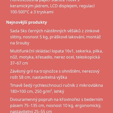
keramickým jádrem, LCD displejem, regulací
100-500°C a 3 tryskami
Nejnovější produkty
Sada 5ks černých nástěnných věšáků z zinkové
slitiny, nosnost 5 kg, práškové lakování, montáž
na šrouby
Multifunkční skládací lopata 16v1, sekerka, pilka,
nůž, motyka, křesadlo, nerez ocel, teleskopická
37–67 cm
Závěsný gril na trojnožce s ohništěm, nerezový
rošt 58 cm, nastavitelná výška
Tmavě šedý rychleschnoucí ručník z mikrovlákna
180×100 cm, 250 g/m², lehký
Dvouramenný popruh na křovinořez s bederním
pásem 75–135 cm, nosnost 10 kg, ergonomický,
nastavitelný 25–55 cm