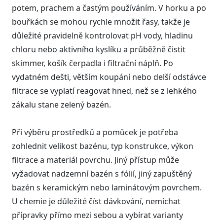
potem, prachem a častým používáním. V horku a po
bouřkách se mohou rychle množit řasy, takže je
důležité pravidelně kontrolovat pH vody, hladinu
chloru nebo aktivního kyslíku a průběžně čistit
skimmer, košík čerpadla i filtrační náplň. Po
vydatném dešti, větším koupání nebo delší odstávce
filtrace se vyplatí reagovat hned, než se z lehkého
zákalu stane zelený bazén.
Při výběru prostředků a pomůcek je potřeba
zohlednit velikost bazénu, typ konstrukce, výkon
filtrace a materiál povrchu. Jiný přístup může
vyžadovat nadzemní bazén s fólií, jiný zapuštěný
bazén s keramickým nebo laminátovým povrchem.
U chemie je důležité číst dávkování, nemíchat
přípravky přímo mezi sebou a vybírat varianty