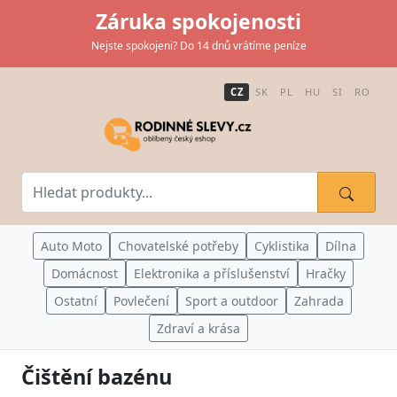
Záruka spokojenosti
Nejste spokojeni? Do 14 dnů vrátíme peníze
CZ
SK
PL
HU
SI
RO
Auto Moto
Chovatelské potřeby
Cyklistika
Dílna
Domácnost
Elektronika a příslušenství
Hračky
Ostatní
Povlečení
Sport a outdoor
Zahrada
Zdraví a krása
Čištění bazénu