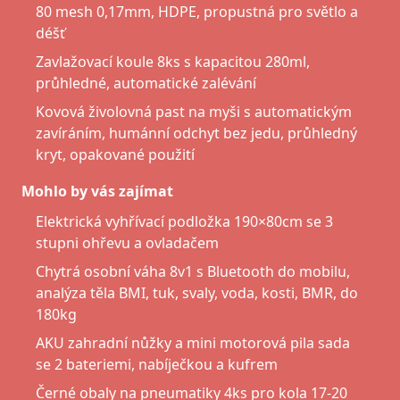
80 mesh 0,17mm, HDPE, propustná pro světlo a
déšť
Zavlažovací koule 8ks s kapacitou 280ml,
průhledné, automatické zalévání
Kovová živolovná past na myši s automatickým
zavíráním, humánní odchyt bez jedu, průhledný
kryt, opakované použití
Mohlo by vás zajímat
Elektrická vyhřívací podložka 190×80cm se 3
stupni ohřevu a ovladačem
Chytrá osobní váha 8v1 s Bluetooth do mobilu,
analýza těla BMI, tuk, svaly, voda, kosti, BMR, do
180kg
AKU zahradní nůžky a mini motorová pila sada
se 2 bateriemi, nabíječkou a kufrem
Černé obaly na pneumatiky 4ks pro kola 17-20