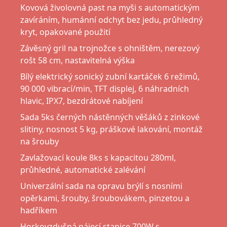
Kovová živolovná past na myši s automatickým
zavíráním, humánní odchyt bez jedu, průhledný
kryt, opakované použití
Závěsný gril na trojnožce s ohništěm, nerezový
rošt 58 cm, nastavitelná výška
Bílý elektrický sonický zubní kartáček 6 režimů,
90 000 vibrací/min, TFT displej, 6 náhradních
hlavic, IPX7, bezdrátové nabíjení
Sada 5ks černých nástěnných věšáků z zinkové
slitiny, nosnost 5 kg, práškové lakování, montáž
na šrouby
Zavlažovací koule 8ks s kapacitou 280ml,
průhledné, automatické zalévání
Univerzální sada na opravu brýlí s nosními
opěrkami, šrouby, šroubovákem, pinzetou a
hadříkem
Horkovzdušná pájecí stanice 700W s