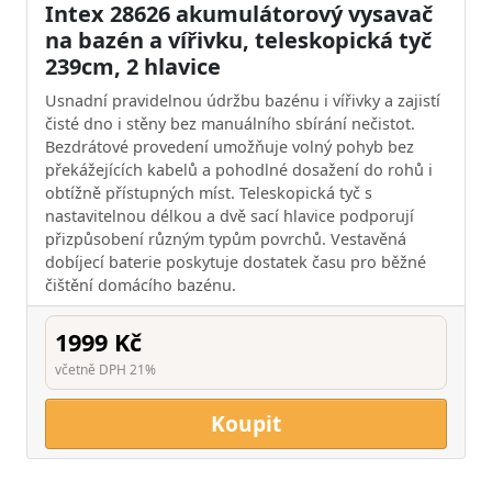
Intex 28626 akumulátorový vysavač
na bazén a vířivku, teleskopická tyč
239cm, 2 hlavice
Usnadní pravidelnou údržbu bazénu i vířivky a zajistí
čisté dno i stěny bez manuálního sbírání nečistot.
Bezdrátové provedení umožňuje volný pohyb bez
překážejících kabelů a pohodlné dosažení do rohů i
obtížně přístupných míst. Teleskopická tyč s
nastavitelnou délkou a dvě sací hlavice podporují
přizpůsobení různým typům povrchů. Vestavěná
dobíjecí baterie poskytuje dostatek času pro běžné
čištění domácího bazénu.
1999 Kč
včetně DPH 21%
Koupit