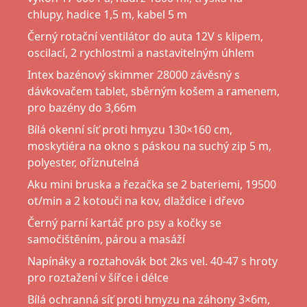
chlupy, hadice 1,5 m, kabel 5 m
Černý rotační ventilátor do auta 12V s klipem,
oscilací, 2 rychlostmi a nastavitelným úhlem
Intex bazénový skimmer 28000 závěsný s
dávkovačem tablet, sběrným košem a ramenem,
pro bazény do 3,66m
Bílá okenní síť proti hmyzu 130×160 cm,
moskytiéra na okno s páskou na suchý zip 5 m,
polyester, oříznutelná
Aku mini bruska a řezačka se 2 bateriemi, 19500
ot/min a 2 kotouči na kov, dlaždice i dřevo
Černý parní kartáč pro psy a kočky se
samočištěním, párou a masáží
Napínáky a roztahovák bot 2ks vel. 40-47 s hroty
pro roztažení v šířce i délce
Bílá ochranná síť proti hmyzu na záhony 3×6m,