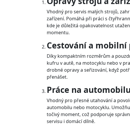
Opravy strojů a zaří
Vhodný pro servis malých strojů, zah
zařízení. Pomáhá při práci s čtyřhran
kde je důležitá opakovatelnost utaže
momentu.
Cestování a mobilní 
Díky kompaktním rozměrům a pouzdru
kufru v autě, na motocyklu nebo v p
drobné opravy a seřizování, když pot
přenášet.
Práce na automobil
Vhodný pro přesné utahování a povol
automobilu nebo motocyklu. Umožňuj
točivý moment, což podporuje správn
servisu i domácí dílně.