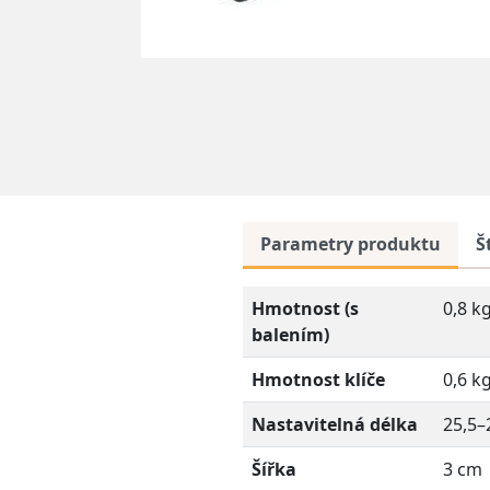
Parametry produktu
Š
Hmotnost (s
0,8 k
balením)
Hmotnost klíče
0,6 k
Nastavitelná délka
25,5–
Šířka
3 cm