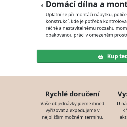
Domácí dílna a mon
Uplatní se při montáži nábytku, poli
konstrukcí, kde je potřeba kontrolova
ráčně a nastavitelnému rozsahu mo
opakovanou práci v omezeném prost
Kup te
Rychlé doručení
Vy
Vaše objednávky jdeme ihned
U ná
vyřizovat a expedujeme v
k
nejbližším možném termínu.
akt