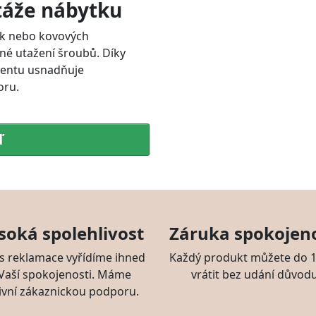
táže nábytku
ček nebo kovových
né utažení šroubů. Díky
mentu usnadňuje
oru.
ď
soká spolehlivost
Záruka spokojeno
s reklamace vyřídíme ihned
Každý produkt můžete do 1
 Vaší spokojenosti. Máme
vrátit bez udání důvodu
ivní zákaznickou podporu.