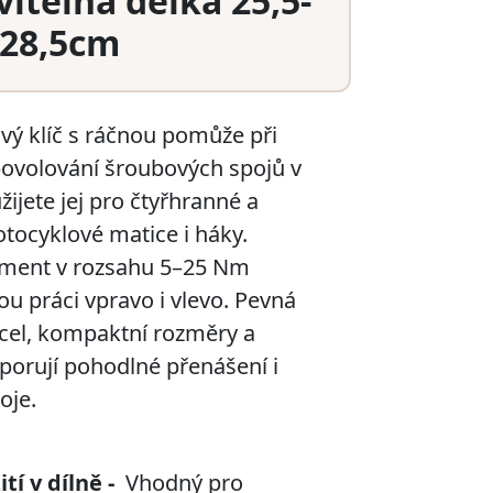
vitelná délka 25,5-
28,5cm
ý klíč s ráčnou pomůže při
ovolování šroubových spojů v
žijete jej pro čtyřhranné a
tocyklové matice i háky.
oment v rozsahu 5–25 Nm
 práci vpravo i vlevo. Pevná
el, kompaktní rozměry a
orují pohodlné přenášení i
oje.
tí v dílně -
Vhodný pro