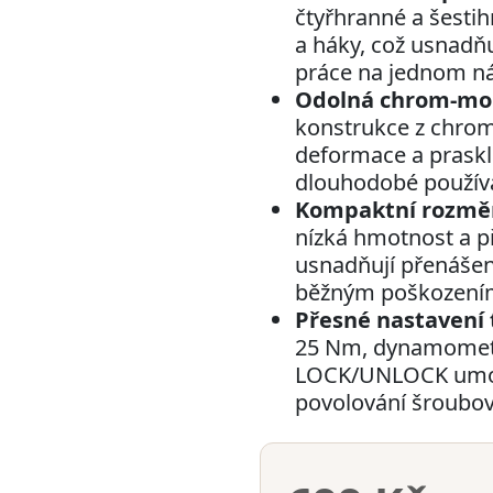
čtyřhranné a šesti
a háky, což usnadňu
práce na jednom nás
Odolná chrom-mol
konstrukce z chro
deformace a praskli
dlouhodobé používá
Kompaktní rozměr
nízká hmotnost a p
usnadňují přenášení
běžným poškození
Přesné nastavení
25 Nm, dynamometr
LOCK/UNLOCK umožň
povolování šroubov