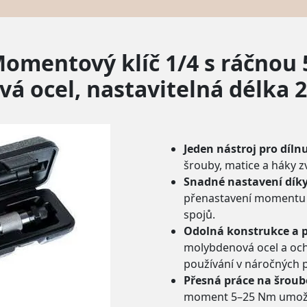
 Momentový klíč 1/4 s ráčnou
á ocel, nastavitelná délka 2
Jeden nástroj pro díln
šrouby, matice a háky 
Snadné nastavení dík
přenastavení momentu š
spojů.
Odolná konstrukce a p
molybdenová ocel a och
používání v náročných
Přesná práce na šroub
moment 5–25 Nm umožní