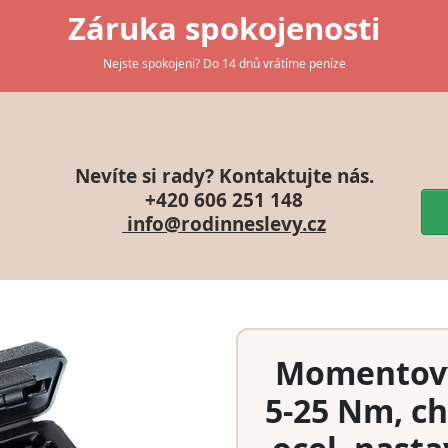
Záruka spokojenosti
Nejste spokojeni? Do 14 dnů vrátíme peníze
Nevíte si rady? Kontaktujte nás.
+420 606 251 148
info@rodinneslevy.cz
Momentový 
5-25 Nm, c