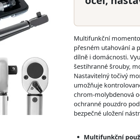
ocel, nasta
Multifunkční momentov
přesném utahování a p
dílně i domácnosti. Vyu
šestihranné šrouby, mo
Nastavitelný točivý m
umožňuje kontrolovanou
chrom-molybdenová oc
ochranné pouzdro podp
bezpečné uložení nástr
Multifunkční použi