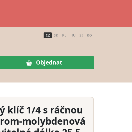
CZ
SK
PL
HU
SI
RO
Objednat
klíč 1/4 s ráčnou
hrom-molybdenová