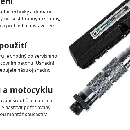
zení
radní techniky a domácích
nými i šestihrannými šrouby,
ní a přehled o nastaveném
použití
 je vhodný do servisního
racovním batohu. Usnadní
řebujete nástroj snadno
u a motocyklu
ování šroubů a matic na
e nastavit požadovaný
ou montáž součástí v