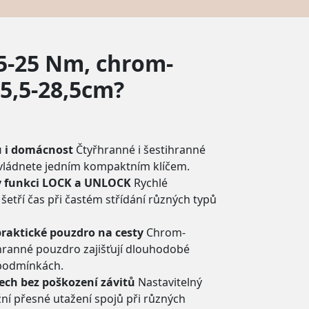
 5-25 Nm, chrom-
5,5-28,5cm?
u i domácnost
Čtyřhranné i šestihranné
zvládnete jedním kompaktním klíčem.
y funkci LOCK a UNLOCK
Rychlé
etří čas při častém střídání různých typů
raktické pouzdro na cesty
Chrom-
ranné pouzdro zajišťují dlouhodobé
 podmínkách.
ech bez poškození závitů
Nastavitelný
 přesné utažení spojů při různých