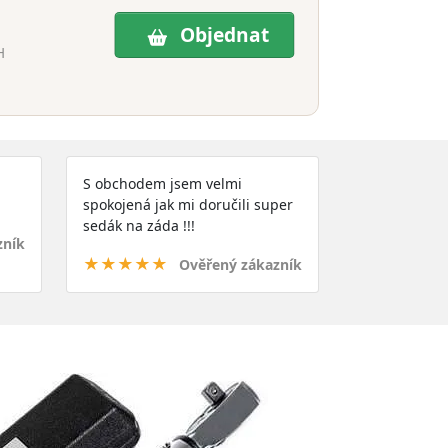
Objednat
H
S obchodem jsem velmi
spokojená jak mi doručili super
sedák na záda !!!
zník
★★★★★
Ověřený zákazník