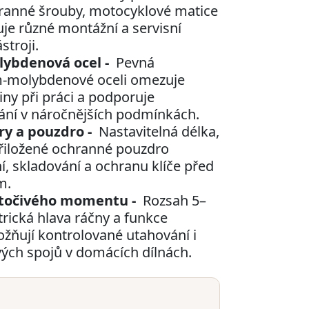
hranné šrouby, motocyklové matice
je různé montážní a servisní
troji.
ybdenová ocel -
Pevná
m-molybdenové oceli omezuje
ny při práci a podporuje
ní v náročnějších podmínkách.
y a pouzdro -
Nastavitelná délka,
řiložené ochranné pouzdro
, skladování a ochranu klíče před
m.
 točivého momentu -
Rozsah 5–
ická hlava ráčny a funkce
ují kontrolované utahování i
ých spojů v domácích dílnách.