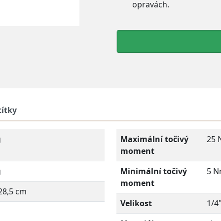
opravách.
títky
g
Maximální točivý
25
moment
g
Minimální točivý
5 
moment
28,5 cm
Velikost
1/4