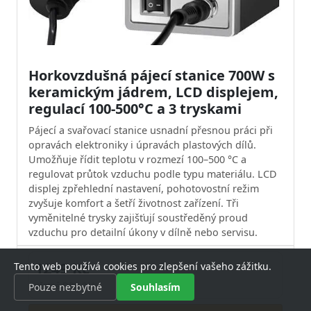
Horkovzdušná pájecí stanice 700W s
keramickým jádrem, LCD displejem,
regulací 100-500°C a 3 tryskami
Pájecí a svařovací stanice usnadní přesnou práci při
opravách elektroniky i úpravách plastových dílů.
Umožňuje řídit teplotu v rozmezí 100–500 °C a
regulovat průtok vzduchu podle typu materiálu. LCD
displej zpřehlední nastavení, pohotovostní režim
zvyšuje komfort a šetří životnost zařízení. Tři
vyměnitelné trysky zajišťují soustředěný proud
vzduchu pro detailní úkony v dílně nebo servisu.
1249 Kč
Tento web používá cookies pro zlepšení vašeho zážitku.
včetně DPH 21%
Pouze nezbytné
Souhlasím