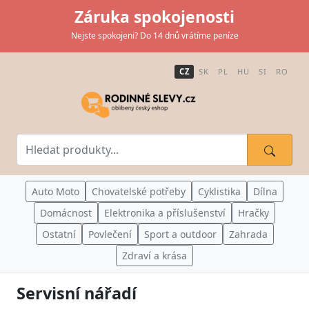
Záruka spokojenosti
Nejste spokojeni? Do 14 dnů vrátíme peníze
CZ
SK
PL
HU
SI
RO
Auto Moto
Chovatelské potřeby
Cyklistika
Dílna
Domácnost
Elektronika a příslušenství
Hračky
Ostatní
Povlečení
Sport a outdoor
Zahrada
Zdraví a krása
Servisní nářadí