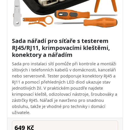
Sada nářadí pro síťaře s testerem
RJ45/RJ11, krimpovacími kleštěmi,
konektory a nářadím
Sada pro instalaci sítí pomůže při kontrole a montáži
síťových i telefonních kabelů v domácnosti, kanceláři
nebo serverovně. Tester podporuje konektory RJ45 a
RJ11 a pomocí přehledných LED diod ukazuje stav
jednotlivých žil. V praktickém pouzdře najdete
krimpovací kleště, odizolovací nástroje, šroubováky a
zástrčky RJ45. Nářadí je navrženo pro snadnou
obsluhu, takže je vhodné pro techniky i domácí
uživatele.
649 Kč