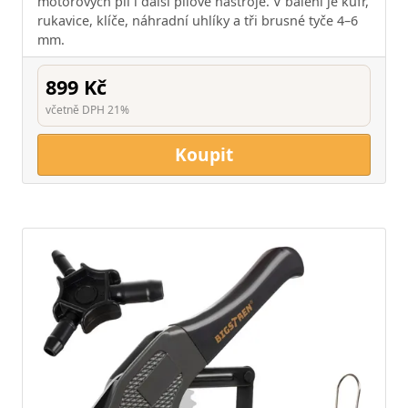
motorových pil i další pilové nástroje. V balení je kufr,
rukavice, klíče, náhradní uhlíky a tři brusné tyče 4–6
mm.
899 Kč
včetně DPH 21%
Koupit