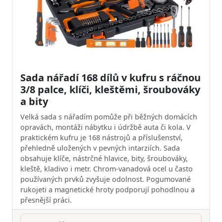
Sada nářadí 168 dílů v kufru s ráčnou
3/8 palce, klíči, kleštěmi, šroubováky
a bity
Velká sada s nářadím pomůže při běžných domácích
opravách, montáži nábytku i údržbě auta či kola. V
praktickém kufru je 168 nástrojů a příslušenství,
přehledně uložených v pevných intarziích. Sada
obsahuje klíče, nástrčné hlavice, bity, šroubováky,
kleště, kladivo i metr. Chrom-vanadová ocel u často
používaných prvků zvyšuje odolnost. Pogumované
rukojeti a magnetické hroty podporují pohodlnou a
přesnější práci.