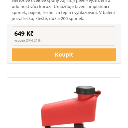
Nerezové ocelové spony zajišťují pevné vyztužení a
odolnost vůči korozi. Umožňuje tavení, implantaci
sponek, pájení, řezání za tepla i vyhlazování. V balení
je svářečka, kleště, nůž a 200 sponek.
649 Kč
včetně DPH 21%
Koupit