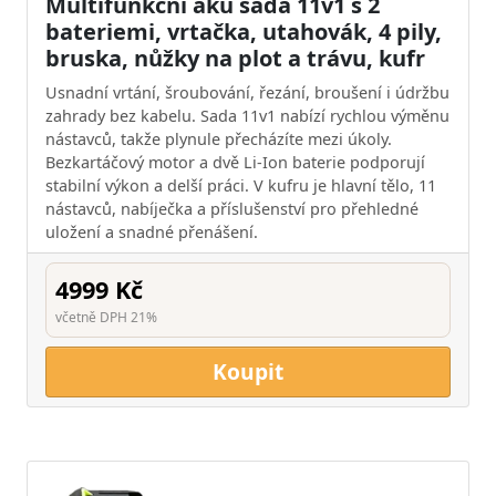
Multifunkční aku sada 11v1 s 2
bateriemi, vrtačka, utahovák, 4 pily,
bruska, nůžky na plot a trávu, kufr
Usnadní vrtání, šroubování, řezání, broušení i údržbu
zahrady bez kabelu. Sada 11v1 nabízí rychlou výměnu
nástavců, takže plynule přecházíte mezi úkoly.
Bezkartáčový motor a dvě Li‑Ion baterie podporují
stabilní výkon a delší práci. V kufru je hlavní tělo, 11
nástavců, nabíječka a příslušenství pro přehledné
uložení a snadné přenášení.
4999 Kč
včetně DPH 21%
Koupit