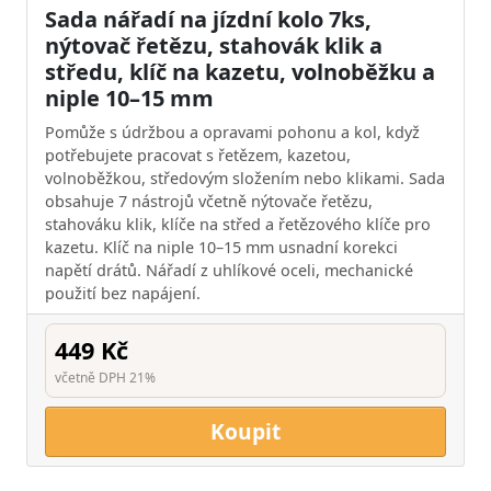
Sada nářadí na jízdní kolo 7ks,
nýtovač řetězu, stahovák klik a
středu, klíč na kazetu, volnoběžku a
niple 10–15 mm
Pomůže s údržbou a opravami pohonu a kol, když
potřebujete pracovat s řetězem, kazetou,
volnoběžkou, středovým složením nebo klikami. Sada
obsahuje 7 nástrojů včetně nýtovače řetězu,
stahováku klik, klíče na střed a řetězového klíče pro
kazetu. Klíč na niple 10–15 mm usnadní korekci
napětí drátů. Nářadí z uhlíkové oceli, mechanické
použití bez napájení.
449 Kč
včetně DPH 21%
Koupit