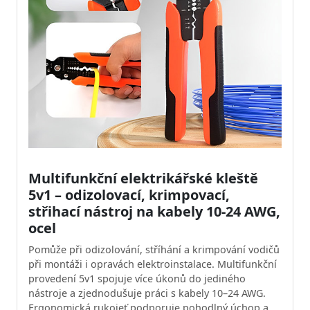
Multifunkční elektrikářské kleště
5v1 – odizolovací, krimpovací,
střihací nástroj na kabely 10-24 AWG,
ocel
Pomůže při odizolování, stříhání a krimpování vodičů
při montáži i opravách elektroinstalace. Multifunkční
provedení 5v1 spojuje více úkonů do jediného
nástroje a zjednodušuje práci s kabely 10–24 AWG.
Ergonomická rukojeť podporuje pohodlný úchop a