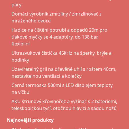
páry
Domácí výrobník zmrzliny / zmrzlinovač z
mraženého ovoce
Hadice na čištění potrubí a odpadů 20m pro
tlakové myčky se 4 adaptéry, do 138 bar,
flexibilní
Ultrazvuková čistička 45kHz na šperky, brýle a
hodinky
Uzavíratelný gril na dřevěné uhlí s roštem 40cm,
nastavitelnou ventilací a kolečky
Černá termoska 500ml s LED displejem teploty
na víčku
AKU strunový křovinořez a vyžínač s 2 bateriemi,
teleskopickou tyčí, otočnou hlavicí a sadou nožů
Nejnovější produkty