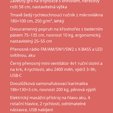
Závěsný gril na trojnožce s ohništěm, nerezový
rošt 58 cm, nastavitelná výška
Tmavě šedý rychleschnoucí ručník z mikrovlákna
180×100 cm, 250 g/m², lehký
Dvouramenný popruh na křovinořez s bederním
pásem 75–135 cm, nosnost 10 kg, ergonomický,
nastavitelný 25–55 cm
Přenosné rádio FM/AM/SW1/SW2 s X-BASS a LED
svítilnou, aku
Černý přenosný mini ventilátor 4v1 ruční stolní a
na krk, 4 rychlosti, aku 2400 mAh, výdrž 3–9h,
USB-C
Dvoulůžková samonafukovací karimatka
186×130×3 cm, nosnost 200 kg, pěnová výplň
Elektrický masážní přístroj na hlavu aku, 4
rotační hlavice, 2 rychlosti, odnímatelné
nástavce, USB nabíjení