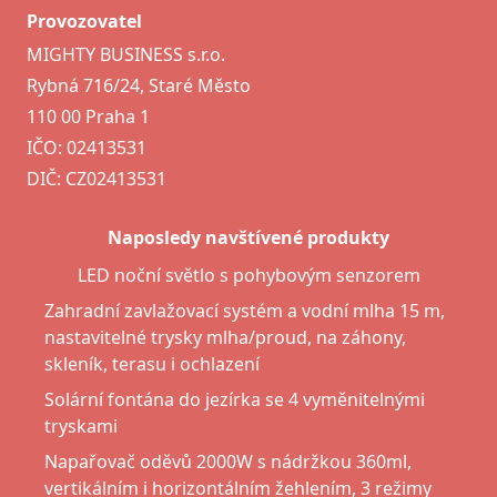
Provozovatel
MIGHTY BUSINESS s.r.o.
Rybná 716/24, Staré Město
110 00 Praha 1
IČO: 02413531
DIČ: CZ02413531
Naposledy navštívené produkty
LED noční světlo s pohybovým senzorem
Zahradní zavlažovací systém a vodní mlha 15 m,
nastavitelné trysky mlha/proud, na záhony,
skleník, terasu i ochlazení
Solární fontána do jezírka se 4 vyměnitelnými
tryskami
Napařovač oděvů 2000W s nádržkou 360ml,
vertikálním i horizontálním žehlením, 3 režimy