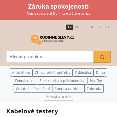
Záruka spokojenosti
Nejste spokojeni? Do 14 dnů vrátíme peníze
CZ
SK
PL
HU
SI
RO
Auto Moto
Chovatelské potřeby
Cyklistika
Dílna
Domácnost
Elektronika a příslušenství
Hračky
Ostatní
Povlečení
Sport a outdoor
Zahrada
Zdraví a krása
Kabelové testery