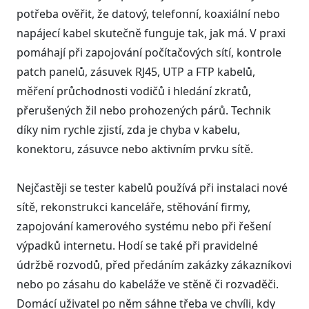
potřeba ověřit, že datový, telefonní, koaxiální nebo
napájecí kabel skutečně funguje tak, jak má. V praxi
pomáhají při zapojování počítačových sítí, kontrole
patch panelů, zásuvek RJ45, UTP a FTP kabelů,
měření průchodnosti vodičů i hledání zkratů,
přerušených žil nebo prohozených párů. Technik
díky nim rychle zjistí, zda je chyba v kabelu,
konektoru, zásuvce nebo aktivním prvku sítě.
Nejčastěji se tester kabelů používá při instalaci nové
sítě, rekonstrukci kanceláře, stěhování firmy,
zapojování kamerového systému nebo při řešení
výpadků internetu. Hodí se také při pravidelné
údržbě rozvodů, před předáním zakázky zákazníkovi
nebo po zásahu do kabeláže ve stěně či rozvaděči.
Domácí uživatel po něm sáhne třeba ve chvíli, kdy