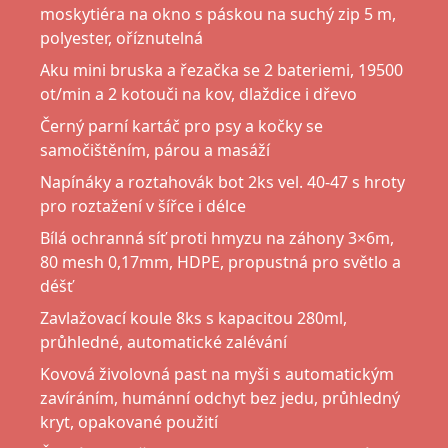
moskytiéra na okno s páskou na suchý zip 5 m,
polyester, oříznutelná
Aku mini bruska a řezačka se 2 bateriemi, 19500
ot/min a 2 kotouči na kov, dlaždice i dřevo
Černý parní kartáč pro psy a kočky se
samočištěním, párou a masáží
Napínáky a roztahovák bot 2ks vel. 40-47 s hroty
pro roztažení v šířce i délce
Bílá ochranná síť proti hmyzu na záhony 3×6m,
80 mesh 0,17mm, HDPE, propustná pro světlo a
déšť
Zavlažovací koule 8ks s kapacitou 280ml,
průhledné, automatické zalévání
Kovová živolovná past na myši s automatickým
zavíráním, humánní odchyt bez jedu, průhledný
kryt, opakované použití