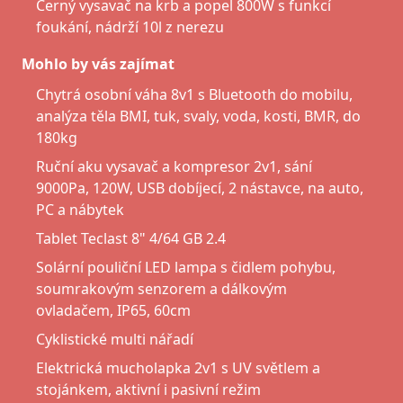
Černý vysavač na krb a popel 800W s funkcí
foukání, nádrží 10l z nerezu
Mohlo by vás zajímat
Chytrá osobní váha 8v1 s Bluetooth do mobilu,
analýza těla BMI, tuk, svaly, voda, kosti, BMR, do
180kg
Ruční aku vysavač a kompresor 2v1, sání
9000Pa, 120W, USB dobíjecí, 2 nástavce, na auto,
PC a nábytek
Tablet Teclast 8" 4/64 GB 2.4
Solární pouliční LED lampa s čidlem pohybu,
soumrakovým senzorem a dálkovým
ovladačem, IP65, 60cm
Cyklistické multi nářadí
Elektrická mucholapka 2v1 s UV světlem a
stojánkem, aktivní i pasivní režim