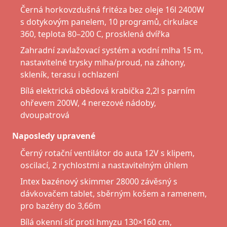
Černá horkovzdušná fritéza bez oleje 16l 2400W
s dotykovým panelem, 10 programů, cirkulace
360, teplota 80–200 C, prosklená dvířka
Zahradní zavlažovací systém a vodní mlha 15 m,
nastavitelné trysky mlha/proud, na záhony,
skleník, terasu i ochlazení
Bílá elektrická obědová krabička 2,2l s parním
ohřevem 200W, 4 nerezové nádoby,
dvoupatrová
Naposledy upravené
Černý rotační ventilátor do auta 12V s klipem,
oscilací, 2 rychlostmi a nastavitelným úhlem
Intex bazénový skimmer 28000 závěsný s
dávkovačem tablet, sběrným košem a ramenem,
pro bazény do 3,66m
Bílá okenní síť proti hmyzu 130×160 cm,