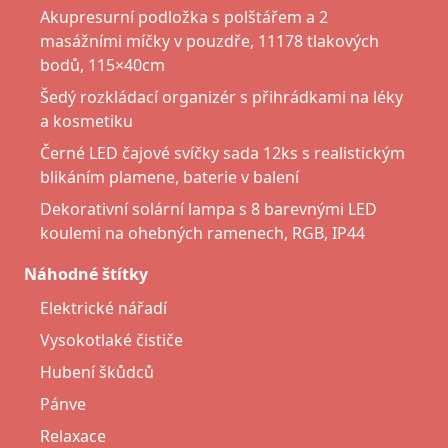
Akupresurní podložka s polštářem a 2
masážními míčky v pouzdře, 11178 tlakových
bodů, 115×40cm
Šedý rozkládací organizér s přihrádkami na léky
a kosmetiku
Černé LED čajové svíčky sada 12ks s realistickým
blikáním plamene, baterie v balení
Dekorativní solární lampa s 8 barevnými LED
koulemi na ohebných ramenech, RGB, IP44
Náhodné štítky
Elektrické nářadí
Vysokotlaké čističe
Hubení škůdců
Pánve
Relaxace