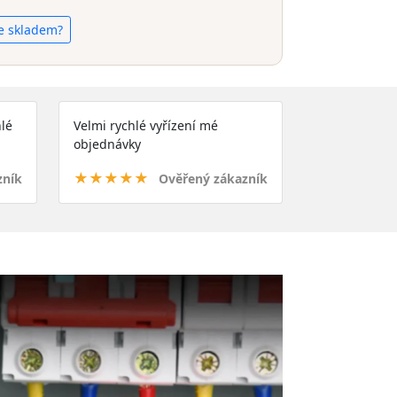
e skladem?
lé
Velmi rychlé vyřízení mé
objednávky
★★★★★
zník
Ověřený zákazník