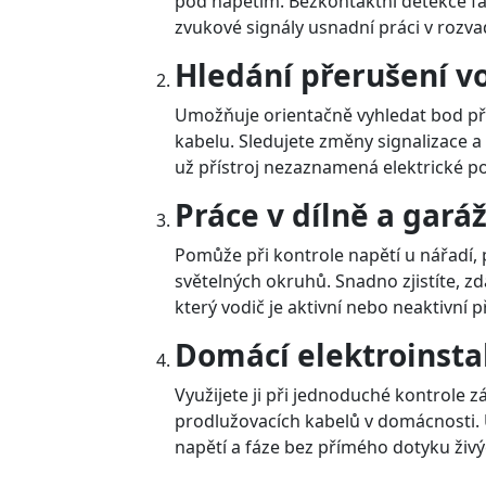
pod napětím. Bezkontaktní detekce fáz
zvukové signály usnadní práci v rozvad
Hledání přerušení v
Umožňuje orientačně vyhledat bod př
kabelu. Sledujete změny signalizace a 
už přístroj nezaznamená elektrické po
Práce v dílně a garáž
Pomůže při kontrole napětí u nářadí,
světelných okruhů. Snadno zjistíte, z
který vodič je aktivní nebo neaktivní p
Domácí elektroinsta
Využijete ji při jednoduché kontrole z
prodlužovacích kabelů v domácnosti.
napětí a fáze bez přímého dotyku živýc