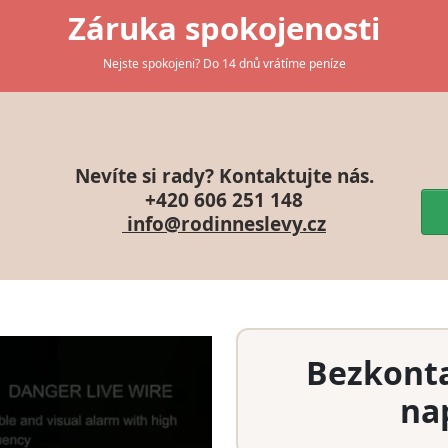
Záruka spokojenosti
Nejste spokojeni? Do 14 dnů vrátíme peníze
Nevíte si rady? Kontaktujte nás.
+420 606 251 148
info@rodinneslevy.cz
Bezkont
nap