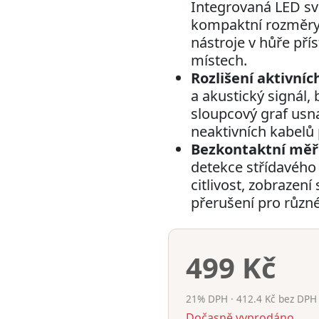
Integrovaná LED sví
kompaktní rozměry 
nástroje v hůře př
místech.
Rozlišení aktivníc
a akustický signál,
sloupcový graf usna
neaktivních kabelů 
Bezkontaktní měře
detekce střídavého 
citlivost, zobrazení
přerušení pro různé
499 Kč
21% DPH · 412.4 Kč bez DPH
Dočasně vyprodáno