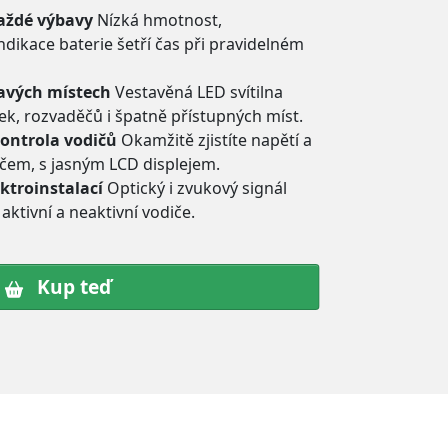
každé výbavy
Nízká hmotnost,
ndikace baterie šetří čas při pravidelném
avých místech
Vestavěná LED svítilna
k, rozvaděčů i špatně přístupných míst.
ontrola vodičů
Okamžitě zjistíte napětí a
ičem, s jasným LCD displejem.
ektroinstalací
Optický i zvukový signál
ktivní a neaktivní vodiče.
Kup teď