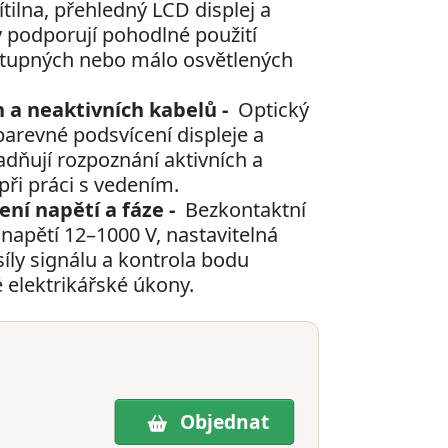
tilna, přehledný LCD displej a
podporují pohodlné použití
ístupných nebo málo osvětlených
h a neaktivních kabelů -
Optický
 barevné podsvícení displeje a
dňují rozpoznání aktivních a
při práci s vedením.
ní napětí a fáze -
Bezkontaktní
napětí 12–1000 V, nastavitelná
 síly signálu a kontrola bodu
 elektrikářské úkony.
Objednat