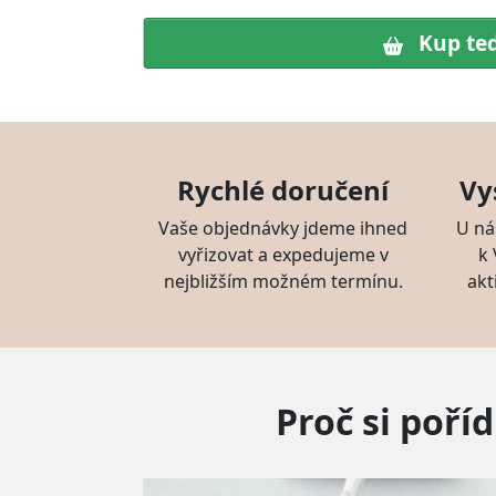
Kup te
Rychlé doručení
Vy
Vaše objednávky jdeme ihned
U ná
vyřizovat a expedujeme v
k
nejbližším možném termínu.
akt
Proč si poří