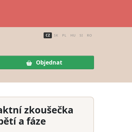
CZ
SK
PL
HU
SI
RO
Objednat
aktní zkoušečka
ětí a fáze