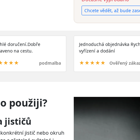
Chcete vědět, až bude zas
hlé doručení.Dobře
Jednoduchá objednávka Rych
aveno na cestu.
vyřízení a dodání
★★★★
★★★★★
podmalba
Ověřený záka
 použiji?
 jističů
 konkrétní jistič nebo okruh