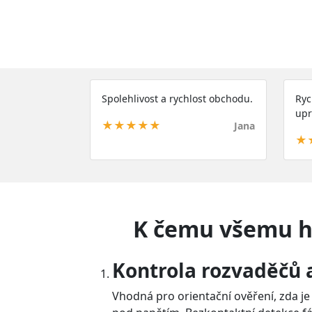
Spolehlivost a rychlost obchodu.
Ryc
upr
★★★★★
Jana
★
K čemu všemu ho
Kontrola rozvaděčů a
Vhodná pro orientační ověření, zda je