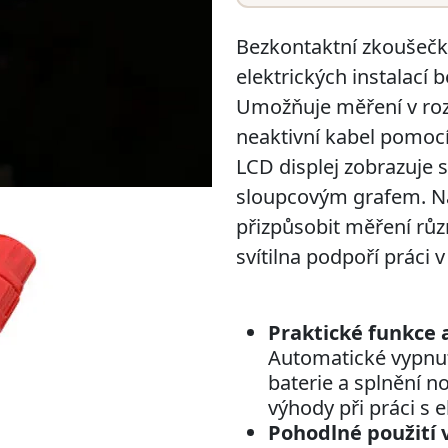
Bezkontaktní zkoušečka
elektrických instalací
Umožňuje měření v rozs
neaktivní kabel pomocí
LCD displej zobrazuje 
sloupcovým grafem. Na
přizpůsobit měření r
svítilna podpoří práci
Praktické funkce 
Automatické vypnutí
baterie a splnění 
výhody při práci s e
Pohodlné použití 