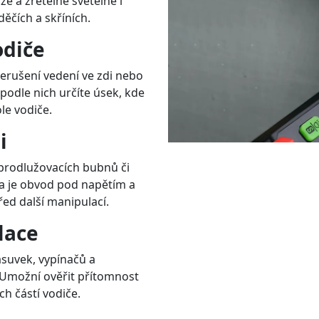
e a zřetelné světelné i
ěčích a skříních.
odiče
erušení vedení ve zdi nebo
podle nich určíte úsek, kde
le vodiče.
i
 prodlužovacích bubnů či
da je obvod pod napětím a
řed další manipulací.
lace
ásuvek, vypínačů a
 Umožní ověřit přítomnost
h částí vodiče.