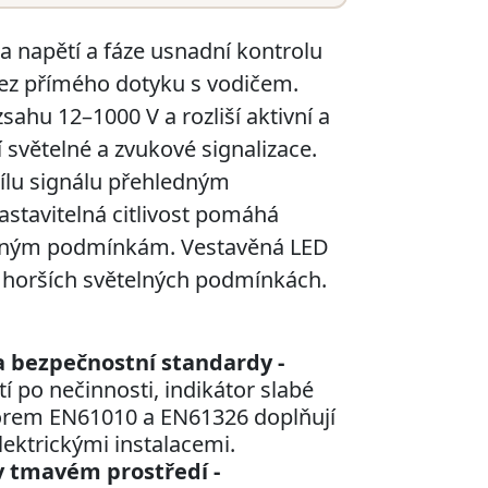
 napětí a fáze usnadní kontrolu
 bez přímého dotyku s vodičem.
ahu 12–1000 V a rozliší aktivní a
 světelné a zvukové signalizace.
sílu signálu přehledným
stavitelná citlivost pomáhá
ůzným podmínkám. Vestavěná LED
 v horších světelných podmínkách.
a bezpečnostní standardy -
 po nečinnosti, indikátor slabé
norem EN61010 a EN61326 doplňují
lektrickými instalacemi.
v tmavém prostředí -