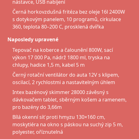
nástavce, USB nabíjení
Černá horkovzdušná fritéza bez oleje 16l 2400W
s dotykovým panelem, 10 programů, cirkulace
360, teplota 80–200 C, prosklená dvířka
Naposledy upravené
Tepovač na koberce a čalounění 800W, sací
výkon 17 000 Pa, nádrž 1800 ml, tryska na
chlupy, hadice 1,5 m, kabel 5 m
Černý rotační ventilátor do auta 12V s klipem,
oscilací, 2 rychlostmi a nastavitelným úhlem
Intex bazénový skimmer 28000 závěsný s
dávkovačem tablet, sběrným košem a ramenem,
pro bazény do 3,66m
Bílá okenní síť proti hmyzu 130×160 cm,
moskytiéra na okno s páskou na suchý zip 5 m,
polyester, oříznutelná