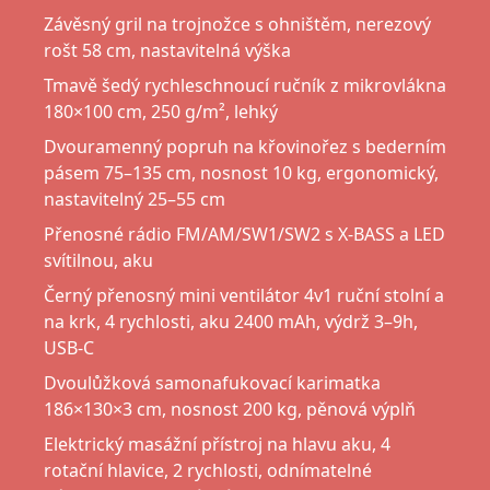
Závěsný gril na trojnožce s ohništěm, nerezový
rošt 58 cm, nastavitelná výška
Tmavě šedý rychleschnoucí ručník z mikrovlákna
180×100 cm, 250 g/m², lehký
Dvouramenný popruh na křovinořez s bederním
pásem 75–135 cm, nosnost 10 kg, ergonomický,
nastavitelný 25–55 cm
Přenosné rádio FM/AM/SW1/SW2 s X-BASS a LED
svítilnou, aku
Černý přenosný mini ventilátor 4v1 ruční stolní a
na krk, 4 rychlosti, aku 2400 mAh, výdrž 3–9h,
USB-C
Dvoulůžková samonafukovací karimatka
186×130×3 cm, nosnost 200 kg, pěnová výplň
Elektrický masážní přístroj na hlavu aku, 4
rotační hlavice, 2 rychlosti, odnímatelné