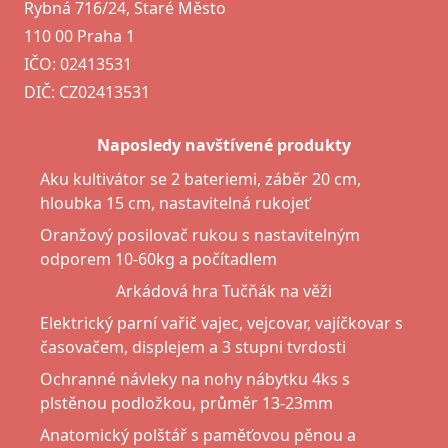
Rybná 716/24, Staré Město
110 00 Praha 1
IČO: 02413531
DIČ: CZ02413531
Naposledy navštívené produkty
Aku kultivátor se 2 bateriemi, záběr 20 cm,
hloubka 15 cm, nastavitelná rukojeť
Oranžový posilovač rukou s nastavitelným
odporem 10-60kg a počítadlem
Arkádová hra Tučňák na věži
Elektrický parní vařič vajec, vejcovar, vajíčkovar s
časovačem, displejem a 3 stupni tvrdosti
Ochranné návleky na nohy nábytku 4ks s
plstěnou podložkou, průměr 13-23mm
Anatomický polštář s paměťovou pěnou a