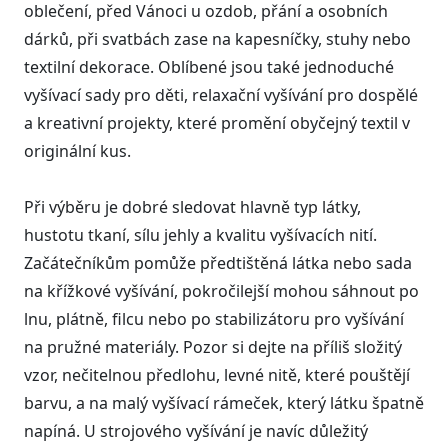
oblečení, před Vánoci u ozdob, přání a osobních
dárků, při svatbách zase na kapesníčky, stuhy nebo
textilní dekorace. Oblíbené jsou také jednoduché
vyšívací sady pro děti, relaxační vyšívání pro dospělé
a kreativní projekty, které promění obyčejný textil v
originální kus.
Při výběru je dobré sledovat hlavně typ látky,
hustotu tkaní, sílu jehly a kvalitu vyšívacích nití.
Začátečníkům pomůže předtištěná látka nebo sada
na křížkové vyšívání, pokročilejší mohou sáhnout po
lnu, plátně, filcu nebo po stabilizátoru pro vyšívání
na pružné materiály. Pozor si dejte na příliš složitý
vzor, nečitelnou předlohu, levné nitě, které pouštějí
barvu, a na malý vyšívací rámeček, který látku špatně
napíná. U strojového vyšívání je navíc důležitý