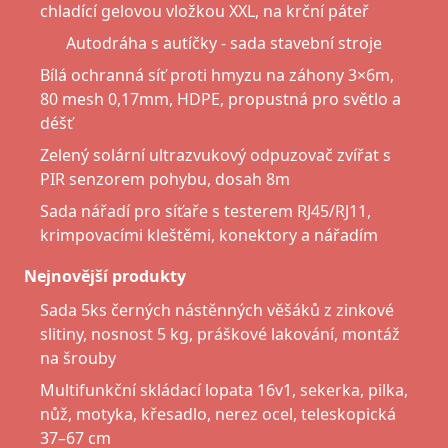
chladící gelovou vložkou XXL, na krční páteř
Autodráha s autíčky - sada stavební stroje
Bílá ochranná síť proti hmyzu na záhony 3×6m,
80 mesh 0,17mm, HDPE, propustná pro světlo a
déšť
Zelený solární ultrazvukový odpuzovač zvířat s
PIR senzorem pohybu, dosah 8m
Sada nářadí pro síťaře s testerem RJ45/RJ11,
krimpovacími kleštěmi, konektory a nářadím
Nejnovější produkty
Sada 5ks černých nástěnných věšáků z zinkové
slitiny, nosnost 5 kg, práškové lakování, montáž
na šrouby
Multifunkční skládací lopata 16v1, sekerka, pilka,
nůž, motyka, křesadlo, nerez ocel, teleskopická
37–67 cm