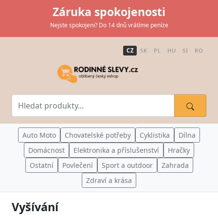
Záruka spokojenosti
Nejste spokojeni? Do 14 dnů vrátíme peníze
CZ
SK
PL
HU
SI
RO
Auto Moto
Chovatelské potřeby
Cyklistika
Dílna
Domácnost
Elektronika a příslušenství
Hračky
Ostatní
Povlečení
Sport a outdoor
Zahrada
Zdraví a krása
Vyšívání