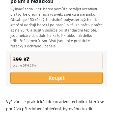
po 8m s řezačkou
Vyšívací sada - 150 barev pomůže rozvíjet kreativitu
při tvorbě originálních výšivek, šperků a náramků.
Obsahuje 150 různých odstínů polyesterových nití,
které si udržují barvu i po praní. Nitě lze prát v pračce
až na 95 °C a sušit v sušičce při standardní teplotě.
Jsou nebarvící, odolné a každé klubko má délku
přibližně 8 metrů. Součástí jsou také praktické
řezačky s ochranou čepele.
399 Kč
včetně DPH 21%
Koupit
Vyšívání je praktická i dekorativní technika, která se
používá při zdobení oblečení, bytového textilu,