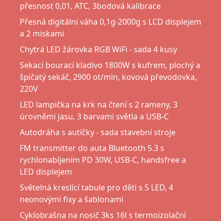
přesnost 0,01, ATC, 3bodová kalibrace
Přesná digitální váha 0,1g-2000g s LCD displejem
a 2 miskami
Chytrá LED žárovka RGB WiFi - sada 4 kusy
Sekací bourací kladivo 1800W s kufrem, plochý a
špičatý sekáč, 2900 ot/min, kovová převodovka,
220V
LED lampička na krk na čtení s 2 rameny, 3
úrovněmi jasu, 3 barvami světla a USB-C
Autodráha s autíčky - sada stavební stroje
FM transmitter do auta Bluetooth 5.3 s
rychlonabíjením PD 30W, USB-C, handsfree a
LED displejem
Světelná kreslící tabule pro děti s 5 LED, 4
neonovými fixy a šablonami
Cyklobrašna na nosič 3ks 16l s termoizolační