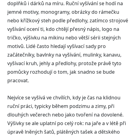
doplňků i dárků na míru. Ruční vyšívání se hodí na
jemné motivy, monogramy, obrázky do rámečku
nebo křížkový steh podle předlohy, zatímco strojové
vyšívání ocení ti, kdo chtějí přesný nápis, logo na
tričko, výšivku na mikinu nebo větší sérii stejných
motivů. Lidé často hledají vyšívací sady pro
začátečníky, bavlnky na vyšívání, mulinky, kanavu,
vyšívací kruh, jehly a předlohy, protože právě tyto
pomůcky rozhodují o tom, jak snadno se bude
pracovat.
Nejvíce se vyšívá ve chvílích, kdy je čas na klidnou
ruční práci, typicky během podzimu a zimy, při
dlouhých večerech nebo jako tvoření na dovolené.
Výšivky se ale uplatní po celý rok: na jaře a v létě při
úpravě lněných šatů, plátěných tašek a dětského