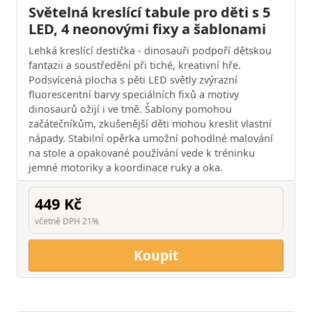
Světelná kreslící tabule pro děti s 5
LED, 4 neonovými fixy a šablonami
Lehká kreslící destička - dinosauři podpoří dětskou
fantazii a soustředění při tiché, kreativní hře.
Podsvícená plocha s pěti LED světly zvýrazní
fluorescentní barvy speciálních fixů a motivy
dinosaurů ožijí i ve tmě. Šablony pomohou
začátečníkům, zkušenější děti mohou kreslit vlastní
nápady. Stabilní opěrka umožní pohodlné malování
na stole a opakované používání vede k tréninku
jemné motoriky a koordinace ruky a oka.
449 Kč
včetně DPH 21%
Koupit