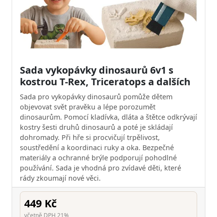
Sada vykopávky dinosaurů 6v1 s
kostrou T-Rex, Triceratops a dalších
Sada pro vykopávky dinosaurů pomůže dětem
objevovat svět pravěku a lépe porozumět
dinosaurům. Pomocí kladívka, dláta a štětce odkrývají
kostry šesti druhů dinosaurů a poté je skládají
dohromady. Při hře si procvičují trpělivost,
soustředění a koordinaci ruky a oka. Bezpečné
materiály a ochranné brýle podporují pohodlné
používání. Sada je vhodná pro zvídavé děti, které
rády zkoumají nové věci.
449 Kč
včetně DPH 21%