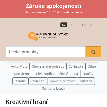
Záruka spokojenosti
Nejste spokojeni? Do 14 dnů vrátíme peníze
CZ
SK
PL
HU
SI
RO
Auto Moto
Chovatelské potřeby
Cyklistika
Dílna
Domácnost
Elektronika a příslušenství
Hračky
Ostatní
Povlečení
Sport a outdoor
Zahrada
Zdraví a krása
Kreativní hraní