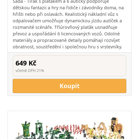
Sada - Tirák s plaťákem a 6 autíčky podporuje
dětskou fantazii a hry na řidiče i závodníky doma, na
hřišti nebo při oslavách. Realistický nákladní vůz s
odpalovačem umožňuje dynamickou jízdu autíček a
rozmanité scénáře. Tříúrovňový plaťák usnadňuje
převoz a uspořádání 6 licencovaných vozů. Odolné
materiály a propracované detaily pomáhají rozvíjet
obratnost, soustředění i společnou hru s vrstevníky.
649 Kč
včetně DPH 21%
Koupit