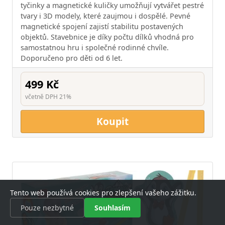
tyčinky a magnetické kuličky umožňují vytvářet pestré
tvary i 3D modely, které zaujmou i dospělé. Pevné
magnetické spojení zajistí stabilitu postavených
objektů. Stavebnice je díky počtu dílků vhodná pro
samostatnou hru i společné rodinné chvíle.
Doporučeno pro děti od 6 let.
499 Kč
včetně DPH 21%
Koupit
Tento web používá cookies pro zlepšení vašeho zážitku.
Pouze nezbytné
Souhlasím