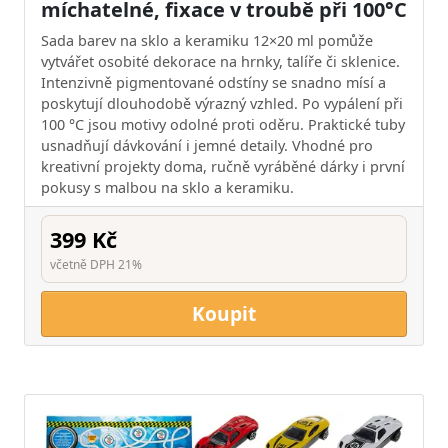
míchatelné, fixace v troubě při 100°C
Sada barev na sklo a keramiku 12×20 ml pomůže
vytvářet osobité dekorace na hrnky, talíře či sklenice.
Intenzivně pigmentované odstíny se snadno mísí a
poskytují dlouhodobě výrazný vzhled. Po vypálení při
100 °C jsou motivy odolné proti oděru. Praktické tuby
usnadňují dávkování i jemné detaily. Vhodné pro
kreativní projekty doma, ručně vyráběné dárky i první
pokusy s malbou na sklo a keramiku.
399 Kč
včetně DPH 21%
Koupit