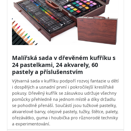
Malířská sada v dřevěném kufříku s
24 pastelkami, 24 akvarely, 60
pastely a příslušenstvím
Výtvarná sada v kufříku podpoří rozvoj fantazie u dětí
i dospělých a usnadní první i pokročilejší kreslířské
pokusy. Dřevěný kufřík se zásuvkou udržuje všechny
pomůcky přehledně na jednom místě a díky držadlu
se pohodlně přenáší. Součástí jsou tužkové pastelky,
akvarelové barvy, olejové pastely, tužky, štětce, palety,
ořezávátko, guma i houbička pro různorodé techniky
a experimentování.