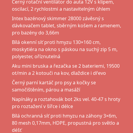
Černý rotační ventilátor do auta 12V s klipem,
oscilací, 2 rychlostmi a nastavitelným úhlem
Intex bazénový skimmer 28000 závěsný s
dávkovačem tablet, sběrným košem a ramenem,
pro bazény do 3,66m
Bílá okenní síť proti hmyzu 130×160 cm,
moskytiéra na okno s páskou na suchý zip 5 m,
polyester, oříznutelná
Aku mini bruska a řezačka se 2 bateriemi, 19500
ot/min a 2 kotouči na kov, dlaždice i dřevo
Černý parní kartáč pro psy a kočky se
samočištěním, párou a masáží
Napínáky a roztahovák bot 2ks vel. 40-47 s hroty
pro roztažení v šířce i délce
Bílá ochranná síť proti hmyzu na záhony 3×6m,
80 mesh 0,17mm, HDPE, propustná pro světlo a
déšť