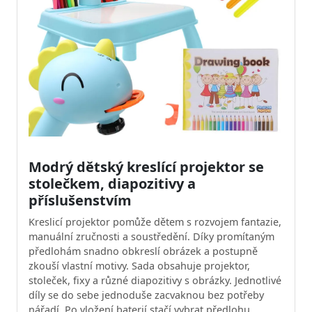
Modrý dětský kreslící projektor se
stolečkem, diapozitivy a
příslušenstvím
Kreslicí projektor pomůže dětem s rozvojem fantazie,
manuální zručnosti a soustředění. Díky promítaným
předlohám snadno obkreslí obrázek a postupně
zkouší vlastní motivy. Sada obsahuje projektor,
stoleček, fixy a různé diapozitivy s obrázky. Jednotlivé
díly se do sebe jednoduše zacvaknou bez potřeby
nářadí. Po vložení baterií stačí vybrat předlohu,