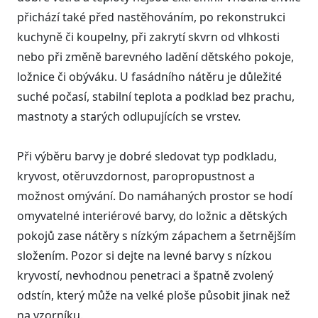
přichází také před nastěhováním, po rekonstrukci
kuchyně či koupelny, při zakrytí skvrn od vlhkosti
nebo při změně barevného ladění dětského pokoje,
ložnice či obýváku. U fasádního nátěru je důležité
suché počasí, stabilní teplota a podklad bez prachu,
mastnoty a starých odlupujících se vrstev.
Při výběru barvy je dobré sledovat typ podkladu,
kryvost, otěruvzdornost, paropropustnost a
možnost omývání. Do namáhaných prostor se hodí
omyvatelné interiérové barvy, do ložnic a dětských
pokojů zase nátěry s nízkým zápachem a šetrnějším
složením. Pozor si dejte na levné barvy s nízkou
kryvostí, nevhodnou penetraci a špatně zvolený
odstín, který může na velké ploše působit jinak než
na vzorníku.