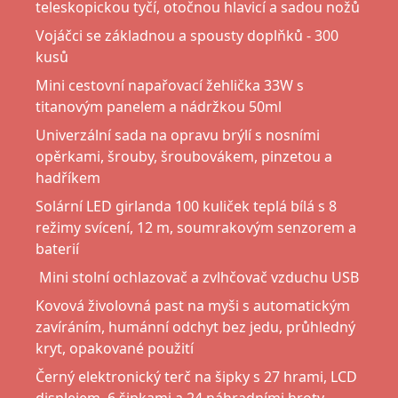
teleskopickou tyčí, otočnou hlavicí a sadou nožů
Vojáčci se základnou a spousty doplňků - 300
kusů
Mini cestovní napařovací žehlička 33W s
titanovým panelem a nádržkou 50ml
Univerzální sada na opravu brýlí s nosními
opěrkami, šrouby, šroubovákem, pinzetou a
hadříkem
Solární LED girlanda 100 kuliček teplá bílá s 8
režimy svícení, 12 m, soumrakovým senzorem a
baterií
Mini stolní ochlazovač a zvlhčovač vzduchu USB
Kovová živolovná past na myši s automatickým
zavíráním, humánní odchyt bez jedu, průhledný
kryt, opakované použití
Černý elektronický terč na šipky s 27 hrami, LCD
displejem, 6 šipkami a 24 náhradními hroty