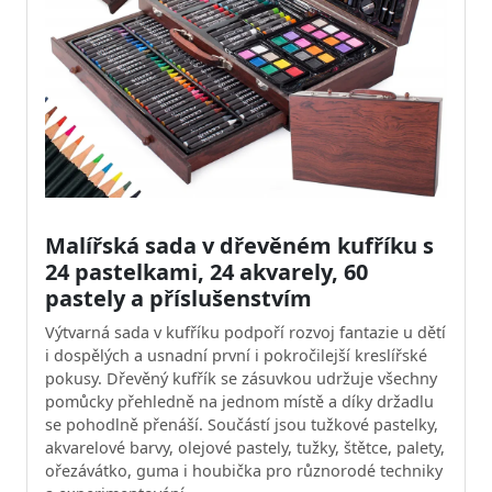
Malířská sada v dřevěném kufříku s
24 pastelkami, 24 akvarely, 60
pastely a příslušenstvím
Výtvarná sada v kufříku podpoří rozvoj fantazie u dětí
i dospělých a usnadní první i pokročilejší kreslířské
pokusy. Dřevěný kufřík se zásuvkou udržuje všechny
pomůcky přehledně na jednom místě a díky držadlu
se pohodlně přenáší. Součástí jsou tužkové pastelky,
akvarelové barvy, olejové pastely, tužky, štětce, palety,
ořezávátko, guma i houbička pro různorodé techniky