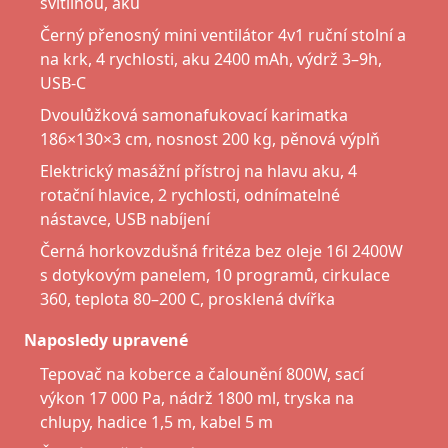
svítilnou, aku
Černý přenosný mini ventilátor 4v1 ruční stolní a
na krk, 4 rychlosti, aku 2400 mAh, výdrž 3–9h,
USB-C
Dvoulůžková samonafukovací karimatka
186×130×3 cm, nosnost 200 kg, pěnová výplň
Elektrický masážní přístroj na hlavu aku, 4
rotační hlavice, 2 rychlosti, odnímatelné
nástavce, USB nabíjení
Černá horkovzdušná fritéza bez oleje 16l 2400W
s dotykovým panelem, 10 programů, cirkulace
360, teplota 80–200 C, prosklená dvířka
Naposledy upravené
Tepovač na koberce a čalounění 800W, sací
výkon 17 000 Pa, nádrž 1800 ml, tryska na
chlupy, hadice 1,5 m, kabel 5 m