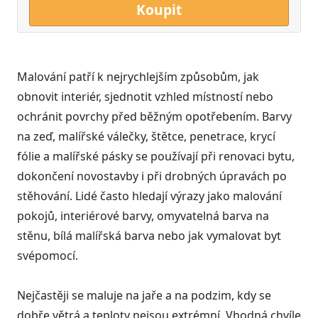
Koupit
Malování patří k nejrychlejším způsobům, jak
obnovit interiér, sjednotit vzhled místností nebo
ochránit povrchy před běžným opotřebením. Barvy
na zeď, malířské válečky, štětce, penetrace, krycí
fólie a malířské pásky se používají při renovaci bytu,
dokončení novostavby i při drobných úpravách po
stěhování. Lidé často hledají výrazy jako malování
pokojů, interiérové barvy, omyvatelná barva na
stěnu, bílá malířská barva nebo jak vymalovat byt
svépomocí.
Nejčastěji se maluje na jaře a na podzim, kdy se
dobře větrá a teploty nejsou extrémní. Vhodná chvíle