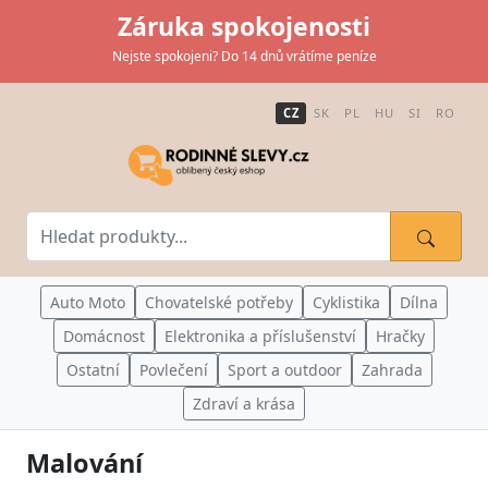
Záruka spokojenosti
Nejste spokojeni? Do 14 dnů vrátíme peníze
CZ
SK
PL
HU
SI
RO
Auto Moto
Chovatelské potřeby
Cyklistika
Dílna
Domácnost
Elektronika a příslušenství
Hračky
Ostatní
Povlečení
Sport a outdoor
Zahrada
Zdraví a krása
Malování