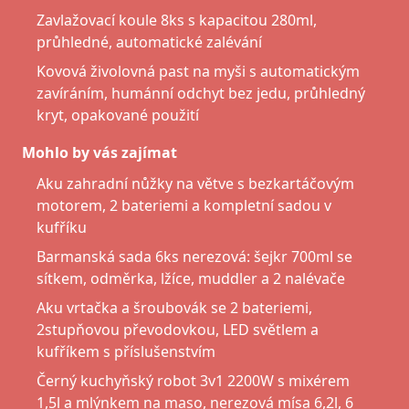
Zavlažovací koule 8ks s kapacitou 280ml,
průhledné, automatické zalévání
Kovová živolovná past na myši s automatickým
zavíráním, humánní odchyt bez jedu, průhledný
kryt, opakované použití
Mohlo by vás zajímat
Aku zahradní nůžky na větve s bezkartáčovým
motorem, 2 bateriemi a kompletní sadou v
kufříku
Barmanská sada 6ks nerezová: šejkr 700ml se
sítkem, odměrka, lžíce, muddler a 2 nalévače
Aku vrtačka a šroubovák se 2 bateriemi,
2stupňovou převodovkou, LED světlem a
kufříkem s příslušenstvím
Černý kuchyňský robot 3v1 2200W s mixérem
1,5l a mlýnkem na maso, nerezová mísa 6,2l, 6