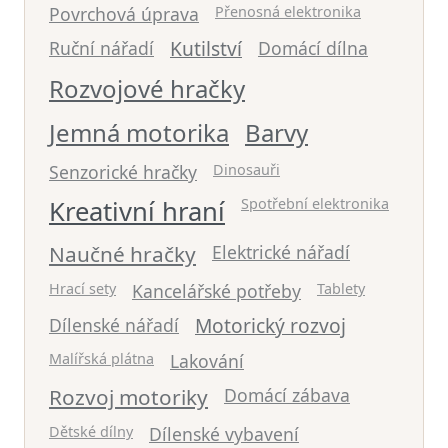
Povrchová úprava
Přenosná elektronika
Kutilství
Ruční nářadí
Domácí dílna
Rozvojové hračky
Jemná motorika
Barvy
Senzorické hračky
Dinosauři
Kreativní hraní
Spotřební elektronika
Naučné hračky
Elektrické nářadí
Hrací sety
Kancelářské potřeby
Tablety
Motorický rozvoj
Dílenské nářadí
Malířská plátna
Lakování
Rozvoj motoriky
Domácí zábava
Dětské dílny
Dílenské vybavení