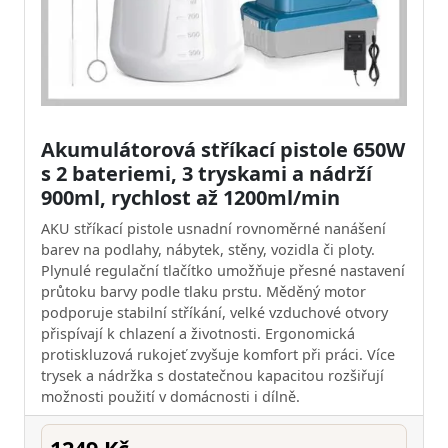
Akumulátorová stříkací pistole 650W
s 2 bateriemi, 3 tryskami a nádrží
900ml, rychlost až 1200ml/min
AKU stříkací pistole usnadní rovnoměrné nanášení
barev na podlahy, nábytek, stěny, vozidla či ploty.
Plynulé regulační tlačítko umožňuje přesné nastavení
průtoku barvy podle tlaku prstu. Měděný motor
podporuje stabilní stříkání, velké vzduchové otvory
přispívají k chlazení a životnosti. Ergonomická
protiskluzová rukojeť zvyšuje komfort při práci. Více
trysek a nádržka s dostatečnou kapacitou rozšiřují
možnosti použití v domácnosti i dílně.