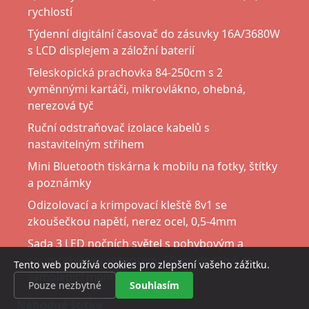
rychlostí
Týdenní digitální časovač do zásuvky 16A/3680W
s LCD displejem a záložní baterií
Teleskopická prachovka 84-250cm s 2
vyměnnými kartáči, mikrovlákno, ohebná,
nerezová tyč
Ruční odstraňovač izolace kabelů s
nastavitelným střihem
Mini Bluetooth tiskárna k mobilu na fotky, štítky
a poznámky
Odizolovací a krimpovací kleště 8v1 se
zkoušečkou napětí, nerez ocel, 0,5-4mm
Sada 3 LED nočních světel s pohybovým a
soumrakovým senzorem, 50 lm, dosah 5 m,
Tento web používá cookies pro zlepšení vašeho zážitku.
samolepicí montáž
Pouze nezbytné
Souhlasím
Náhodné štítky