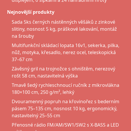
Nejnovější produkty
Sada 5ks černých nástěnných věšáků z zinkové
slitiny, nosnost 5 kg, práškové lakování, montáž
na šrouby
Multifunkční skládací lopata 16v1, sekerka, pilka,
nůž, motyka, křesadlo, nerez ocel, teleskopická
37–67 cm
Závěsný gril na trojnožce s ohništěm, nerezový
rošt 58 cm, nastavitelná výška
Tmavě šedý rychleschnoucí ručník z mikrovlákna
180×100 cm, 250 g/m², lehký
Dvouramenný popruh na křovinořez s bederním
pásem 75–135 cm, nosnost 10 kg, ergonomický,
nastavitelný 25–55 cm
Přenosné rádio FM/AM/SW1/SW2 s X-BASS a LED