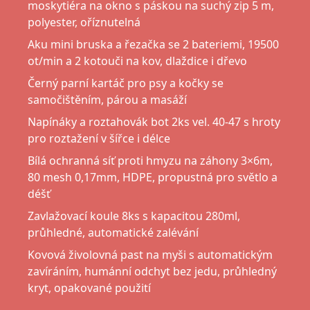
moskytiéra na okno s páskou na suchý zip 5 m,
polyester, oříznutelná
Aku mini bruska a řezačka se 2 bateriemi, 19500
ot/min a 2 kotouči na kov, dlaždice i dřevo
Černý parní kartáč pro psy a kočky se
samočištěním, párou a masáží
Napínáky a roztahovák bot 2ks vel. 40-47 s hroty
pro roztažení v šířce i délce
Bílá ochranná síť proti hmyzu na záhony 3×6m,
80 mesh 0,17mm, HDPE, propustná pro světlo a
déšť
Zavlažovací koule 8ks s kapacitou 280ml,
průhledné, automatické zalévání
Kovová živolovná past na myši s automatickým
zavíráním, humánní odchyt bez jedu, průhledný
kryt, opakované použití