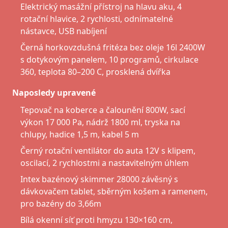
Elektrický masážní přístroj na hlavu aku, 4
rotační hlavice, 2 rychlosti, odnímatelné
nástavce, USB nabíjení
Černá horkovzdušná fritéza bez oleje 16l 2400W
s dotykovým panelem, 10 programů, cirkulace
360, teplota 80–200 C, prosklená dvířka
Naposledy upravené
Tepovač na koberce a čalounění 800W, sací
výkon 17 000 Pa, nádrž 1800 ml, tryska na
chlupy, hadice 1,5 m, kabel 5 m
Černý rotační ventilátor do auta 12V s klipem,
oscilací, 2 rychlostmi a nastavitelným úhlem
Intex bazénový skimmer 28000 závěsný s
dávkovačem tablet, sběrným košem a ramenem,
pro bazény do 3,66m
Bílá okenní síť proti hmyzu 130×160 cm,