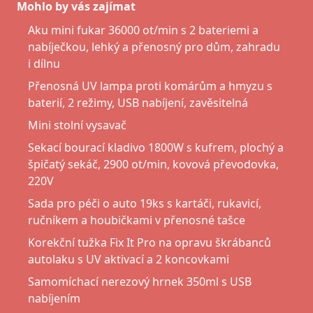
Mohlo by vás zajímat
Aku mini fukar 36000 ot/min s 2 bateriemi a
nabíječkou, lehký a přenosný pro dům, zahradu
i dílnu
Přenosná UV lampa proti komárům a hmyzu s
baterií, 2 režimy, USB nabíjení, zavěsitelná
Mini stolní vysavač
Sekací bourací kladivo 1800W s kufrem, plochý a
špičatý sekáč, 2900 ot/min, kovová převodovka,
220V
Sada pro péči o auto 19ks s kartáči, rukavicí,
ručníkem a houbičkami v přenosné tašce
Korekční tužka Fix It Pro na opravu škrábanců
autolaku s UV aktivací a 2 koncovkami
Samomíchací nerezový hrnek 350ml s USB
nabíjením