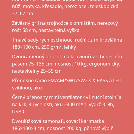
nůž, motyka, křesadlo, nerez ocel, teleskopická
37–67 cm
Závěsný gril na trojnožce s ohništěm, nerezový
rošt 58 cm, nastavitelná výška
Tmavě šedý rychleschnoucí ručník z mikrovlákna
180×100 cm, 250 g/m², lehký
Dvouramenný popruh na křovinořez s bederním
pásem 75–135 cm, nosnost 10 kg, ergonomický,
nastavitelný 25–55 cm
Přenosné rádio FM/AM/SW1/SW2 s X-BASS a LED
svítilnou, aku
Černý přenosný mini ventilátor 4v1 ruční stolní a
na krk, 4 rychlosti, aku 2400 mAh, výdrž 3–9h,
USB-C
Dvoulůžková samonafukovací karimatka
186×130×3 cm, nosnost 200 kg, pěnová výplň