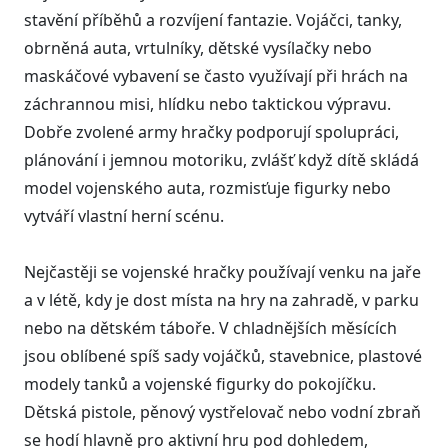
stavění příběhů a rozvíjení fantazie. Vojáčci, tanky,
obrněná auta, vrtulníky, dětské vysílačky nebo
maskáčové vybavení se často využívají při hrách na
záchrannou misi, hlídku nebo taktickou výpravu.
Dobře zvolené army hračky podporují spolupráci,
plánování i jemnou motoriku, zvlášť když dítě skládá
model vojenského auta, rozmisťuje figurky nebo
vytváří vlastní herní scénu.
Nejčastěji se vojenské hračky používají venku na jaře
a v létě, kdy je dost místa na hry na zahradě, v parku
nebo na dětském táboře. V chladnějších měsících
jsou oblíbené spíš sady vojáčků, stavebnice, plastové
modely tanků a vojenské figurky do pokojíčku.
Dětská pistole, pěnový vystřelovač nebo vodní zbraň
se hodí hlavně pro aktivní hru pod dohledem,