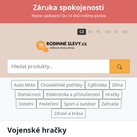
Záruka spokojenosti
Nejste spokojeni? Do 14 dnů vrátíme peníze
CZ
SK
PL
HU
SI
RO
Auto Moto
Chovatelské potřeby
Cyklistika
Dílna
Domácnost
Elektronika a příslušenství
Hračky
Ostatní
Povlečení
Sport a outdoor
Zahrada
Zdraví a krása
Vojenské hračky