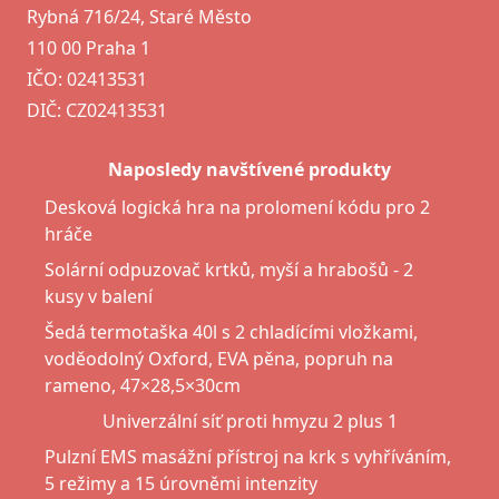
Rybná 716/24, Staré Město
110 00 Praha 1
IČO: 02413531
DIČ: CZ02413531
Naposledy navštívené produkty
Desková logická hra na prolomení kódu pro 2
hráče
Solární odpuzovač krtků, myší a hrabošů - 2
kusy v balení
Šedá termotaška 40l s 2 chladícími vložkami,
voděodolný Oxford, EVA pěna, popruh na
rameno, 47×28,5×30cm
Univerzální síť proti hmyzu 2 plus 1
Pulzní EMS masážní přístroj na krk s vyhříváním,
5 režimy a 15 úrovněmi intenzity