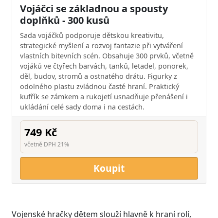
Vojáčci se základnou a spousty
doplňků - 300 kusů
Sada vojáčků podporuje dětskou kreativitu,
strategické myšlení a rozvoj fantazie při vytváření
vlastních bitevních scén. Obsahuje 300 prvků, včetně
vojáků ve čtyřech barvách, tanků, letadel, ponorek,
děl, budov, stromů a ostnatého drátu. Figurky z
odolného plastu zvládnou časté hraní. Praktický
kufřík se zámkem a rukojetí usnadňuje přenášení i
ukládání celé sady doma i na cestách.
749 Kč
včetně DPH 21%
Koupit
Vojenské hračky dětem slouží hlavně k hraní rolí,