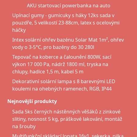
AKU startovací powerbanka na auto
Upínací gumy - gumicuky s háky 12ks sada v
pouzdře, 5 velikostí 23-88cm, latex s ocelovými
háčky
Intex solární ohřev bazénu Solar Mat 1m², ohřev
vody o 3-5°C, pro bazény do 30 280l
Tepovač na koberce a čalounění 800W, sací
výkon 17 000 Pa, nádrž 1800 ml, tryska na
chlupy, hadice 1,5 m, kabel 5 m
Dekorativní solární lampa s 8 barevnými LED
koulemi na ohebných ramenech, RGB, IP44
Nejnovější produkty
Sada 5ks černých nástěnných věšáků z zinkové
slitiny, nosnost 5 kg, práškové lakování, montáž
na šrouby
Multifunkční skládací lopata 16v1, sekerka, pilka,