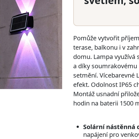
světlem, s
Pomůže vytvořit příje
terase, balkonu i v za
domu. Lampa využívá so
a díky soumrakovému s
setmění. Vícebarevné L
efekt. Odolnost IP65 
Montáž usnadní přiložen
hodin na baterii 1500 
Solární nástěnná 
napájení pro venkov