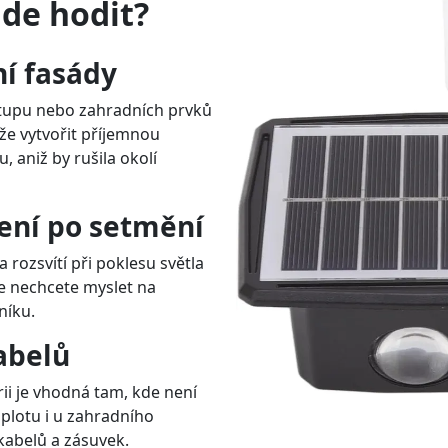
de hodit?
ní fasády
stupu nebo zahradních prvků
e vytvořit příjemnou
, aniž by rušila okolí
ení po setmění
 rozsvítí při poklesu světla
de nechcete myslet na
níku.
abelů
rii je vhodná tam, kde není
 plotu i u zahradního
kabelů a zásuvek.