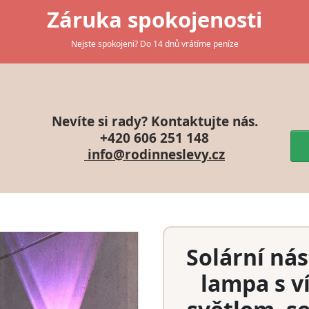
Záruka spokojenosti
Nejste spokojeni? Do 14 dnů vrátíme peníze
Nevíte si rady? Kontaktujte nás.
+420 606 251 148
info@rodinneslevy.cz
Solární ná
lampa s 