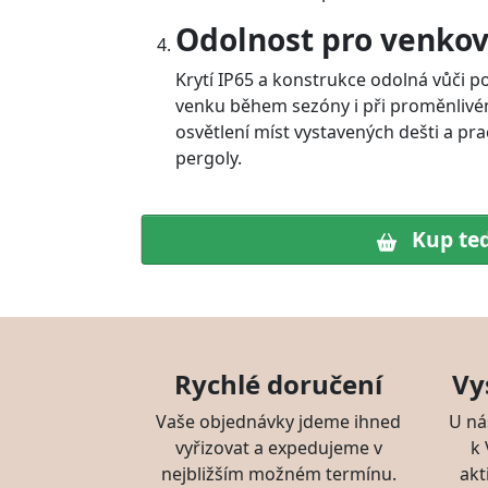
Odolnost pro venkov
Krytí IP65 a konstrukce odolná vůči p
venku během sezóny i při proměnlivé
osvětlení míst vystavených dešti a pra
pergoly.
Kup te
Rychlé doručení
Vy
Vaše objednávky jdeme ihned
U ná
vyřizovat a expedujeme v
k
nejbližším možném termínu.
akt