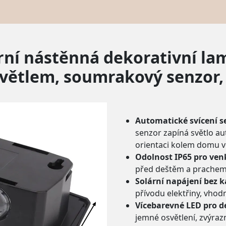
lární nástěnná dekorativní l
větlem, soumrakový senzor,
Automatické svícení 
senzor zapíná světlo aut
orientaci kolem domu v
Odolnost IP65 pro ven
před deštěm a prachem,
Solární napájení bez 
přívodu elektřiny, vhod
Vícebarevné LED pro d
jemné osvětlení, zvýraz