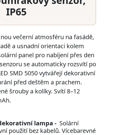
oumrakový senzor,
IP65
mnou večerní atmosféru na fasádě,
hradě a usnadní orientaci kolem
lární panel pro nabíjení přes den
enzoru se automaticky rozsvítí po
ED SMD 5050 vytvářejí dekorativní
chrání před deštěm a prachem.
é šrouby a kolíky. Svítí 8–12
mAh.
dekorativní lampa -
Solární
ní použití bez kabelů. Vícebarevné