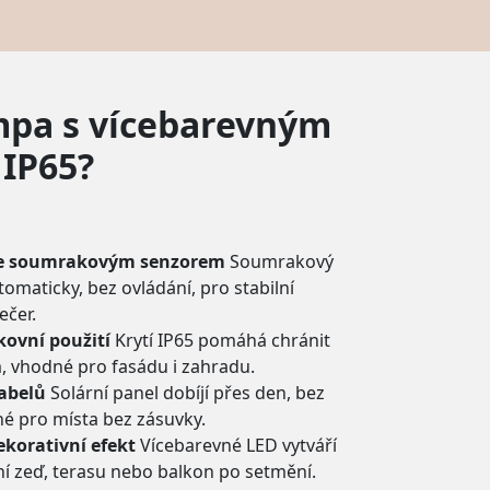
ampa s vícebarevným
 IP65?
se soumrakovým senzorem
Soumrakový
omaticky, bez ovládání, pro stabilní
ečer.
kovní použití
Krytí IP65 pomáhá chránit
 vhodné pro fasádu i zahradu.
kabelů
Solární panel dobíjí přes den, bez
né pro místa bez zásuvky.
ekorativní efekt
Vícebarevné LED vytváří
ní zeď, terasu nebo balkon po setmění.