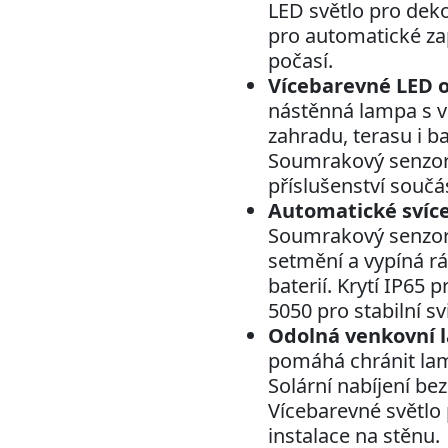
LED světlo pro dek
pro automatické zap
počasí.
Vícebarevné LED o
nástěnná lampa s 
zahradu, terasu i ba
Soumrakový senzor 
příslušenství součás
Automatické svíc
Soumrakový senzor 
setmění a vypíná rá
baterií. Krytí IP6
5050 pro stabilní svi
Odolná venkovní l
pomáhá chránit la
Solární nabíjení bez
Vícebarevné světlo
instalace na stěnu.