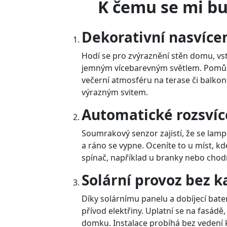
K čemu se mi bu
Dekorativní nasvíce
Hodí se pro zvýraznění stěn domu, v
jemným vícebarevným světlem. Pomůž
večerní atmosféru na terase či balkonu
výrazným svitem.
Automatické rozsvíc
Soumrakový senzor zajistí, že se lampa
a ráno se vypne. Oceníte to u míst, k
spínač, například u branky nebo chod
Solární provoz bez k
Díky solárnímu panelu a dobíjecí bate
přívod elektřiny. Uplatní se na fasádě,
domku. Instalace probíhá bez vedení 