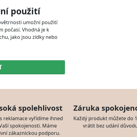
ní použití
ovětrnosti umožní použití
m počasí. Vhodná je k
chu, jako jsou zídky nebo
ď
soká spolehlivost
Záruka spokojeno
s reklamace vyřídíme ihned
Každý produkt můžete do 1
 Vaší spokojenosti. Máme
vrátit bez udání důvodu
ivní zákaznickou podporu.