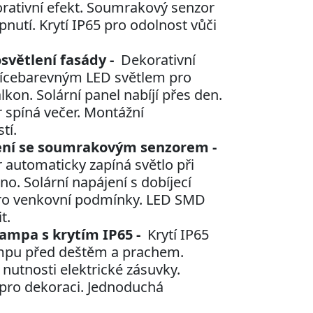
orativní efekt. Soumrakový senzor
nutí. Krytí IP65 pro odolnost vůči
světlení fasády -
Dekorativní
vícebarevným LED světlem pro
lkon. Solární panel nabíjí přes den.
spíná večer. Montážní
tí.
ení se soumrakovým senzorem -
automaticky zapíná světlo při
no. Solární napájení s dobíjecí
5 pro venkovní podmínky. LED SMD
t.
ampa s krytím IP65 -
Krytí IP65
mpu před deštěm a prachem.
 nutnosti elektrické zásuvky.
 pro dekoraci. Jednoduchá