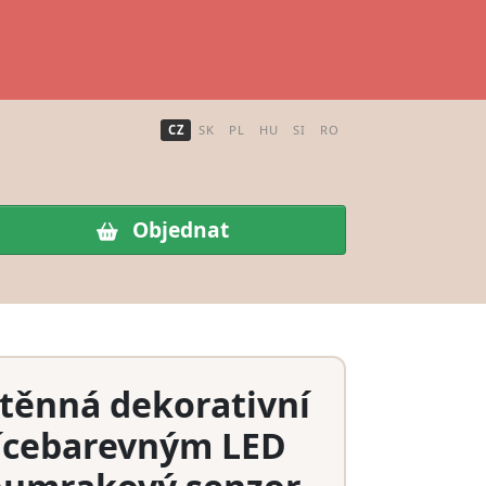
CZ
SK
PL
HU
SI
RO
Objednat
stěnná dekorativní
vícebarevným LED