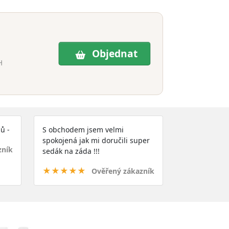
Objednat
H
ů -
S obchodem jsem velmi
spokojená jak mi doručili super
zník
sedák na záda !!!
★★★★★
Ověřený zákazník