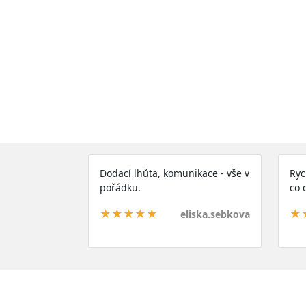
Dodací lhůta, komunikace - vše v
Ryc
pořádku.
co 
★★★★★
★
eliska.sebkova