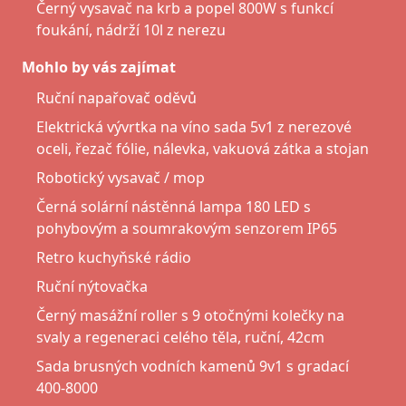
Černý vysavač na krb a popel 800W s funkcí
foukání, nádrží 10l z nerezu
Mohlo by vás zajímat
Ruční napařovač oděvů
Elektrická vývrtka na víno sada 5v1 z nerezové
oceli, řezač fólie, nálevka, vakuová zátka a stojan
Robotický vysavač / mop
Černá solární nástěnná lampa 180 LED s
pohybovým a soumrakovým senzorem IP65
Retro kuchyňské rádio
Ruční nýtovačka
Černý masážní roller s 9 otočnými kolečky na
svaly a regeneraci celého těla, ruční, 42cm
Sada brusných vodních kamenů 9v1 s gradací
400-8000