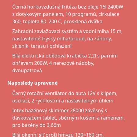
Černá horkovzdušná fritéza bez oleje 16l 2400W
s dotykovým panelem, 10 programů, cirkulace
360, teplota 80–200 C, prosklená dvířka
Zahradní zavlažovací systém a vodní mlha 15 m,
nastavitelné trysky mlha/proud, na záhony,
skleník, terasu i ochlazení
Bílá elektrická obědová krabička 2,2l s parním
ohřevem 200W, 4 nerezové nádoby,
dvoupatrová
Naposledy upravené
Černý rotační ventilátor do auta 12V s klipem,
oscilací, 2 rychlostmi a nastavitelným úhlem
Intex bazénový skimmer 28000 závěsný s
dávkovačem tablet, sběrným košem a ramenem,
pro bazény do 3,66m
Bílá okenní síť proti hmyzu 130×160 cm,