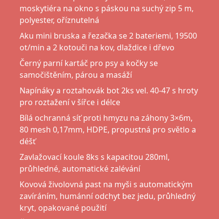
moskytiéra na okno s páskou na suchý zip 5 m,
polyester, oříznutelná
Aku mini bruska a řezačka se 2 bateriemi, 19500
ot/min a 2 kotouči na kov, dlaždice i dřevo
Černý parní kartáč pro psy a kočky se
samočištěním, párou a masáží
Napínáky a roztahovák bot 2ks vel. 40-47 s hroty
pro roztažení v šířce i délce
Bílá ochranná síť proti hmyzu na záhony 3×6m,
80 mesh 0,17mm, HDPE, propustná pro světlo a
déšť
Zavlažovací koule 8ks s kapacitou 280ml,
průhledné, automatické zalévání
Kovová živolovná past na myši s automatickým
zavíráním, humánní odchyt bez jedu, průhledný
kryt, opakované použití