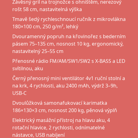
Závěsný gril na trojnožce s ohništěm, nerezový
rošt 58 cm, nastavitelná výška
Tmavě šedý rychleschnoucí ručník z mikrovlákna
180×100 cm, 250 g/m², lehký
Dvouramenný popruh na křovinořez s bederním
pásem 75–135 cm, nosnost 10 kg, ergonomický,
nastavitelný 25–55 cm
Přenosné rádio FM/AM/SW1/SW2 s X-BASS a LED
svítilnou, aku
Černý přenosný mini ventilátor 4v1 ruční stolní a
na krk, 4 rychlosti, aku 2400 mAh, výdrž 3–9h,
USB-C
Dvoulůžková samonafukovací karimatka
186×130×3 cm, nosnost 200 kg, pěnová výplň
Elektrický masážní přístroj na hlavu aku, 4
rotační hlavice, 2 rychlosti, odnímatelné
nástavce, USB nabíjení