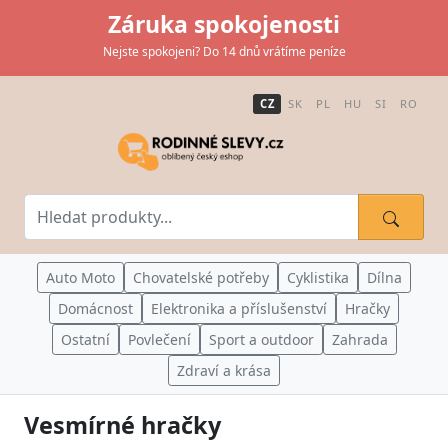
Záruka spokojenosti
Nejste spokojeni? Do 14 dnů vrátíme peníze
CZ
SK
PL
HU
SI
RO
Auto Moto
Chovatelské potřeby
Cyklistika
Dílna
Domácnost
Elektronika a příslušenství
Hračky
Ostatní
Povlečení
Sport a outdoor
Zahrada
Zdraví a krása
Vesmírné hračky