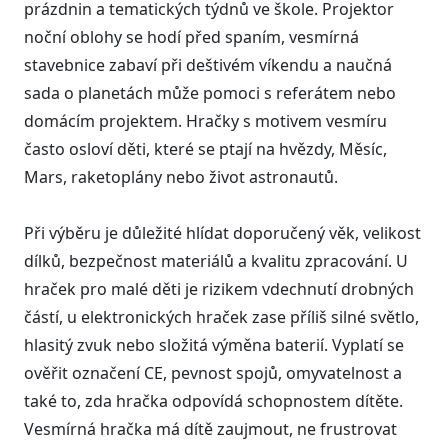
prázdnin a tematických týdnů ve škole. Projektor
noční oblohy se hodí před spaním, vesmírná
stavebnice zabaví při deštivém víkendu a naučná
sada o planetách může pomoci s referátem nebo
domácím projektem. Hračky s motivem vesmíru
často osloví děti, které se ptají na hvězdy, Měsíc,
Mars, raketoplány nebo život astronautů.
Při výběru je důležité hlídat doporučený věk, velikost
dílků, bezpečnost materiálů a kvalitu zpracování. U
hraček pro malé děti je rizikem vdechnutí drobných
částí, u elektronických hraček zase příliš silné světlo,
hlasitý zvuk nebo složitá výměna baterií. Vyplatí se
ověřit označení CE, pevnost spojů, omyvatelnost a
také to, zda hračka odpovídá schopnostem dítěte.
Vesmírná hračka má dítě zaujmout, ne frustrovat