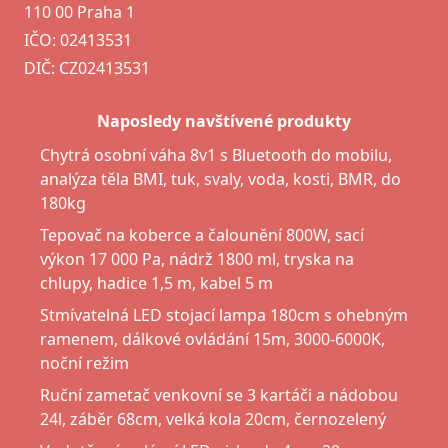
110 00 Praha 1
IČO: 02413531
DIČ: CZ02413531
Naposledy navštívené produkty
Chytrá osobní váha 8v1 s Bluetooth do mobilu,
analýza těla BMI, tuk, svaly, voda, kosti, BMR, do
180kg
Tepovač na koberce a čalounění 800W, sací
výkon 17 000 Pa, nádrž 1800 ml, tryska na
chlupy, hadice 1,5 m, kabel 5 m
Stmívatelná LED stojací lampa 180cm s ohebným
ramenem, dálkové ovládání 15m, 3000-6000K,
noční režim
Ruční zametač venkovní se 3 kartáči a nádobou
24l, záběr 68cm, velká kola 20cm, černozelený