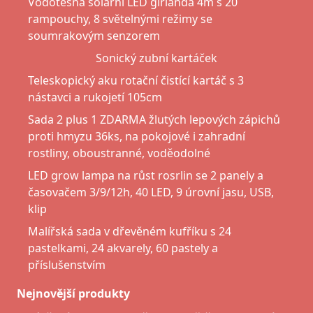
Vodotěsná solární LED girlanda 4m s 20
rampouchy, 8 světelnými režimy se
soumrakovým senzorem
Sonický zubní kartáček
Teleskopický aku rotační čistící kartáč s 3
nástavci a rukojetí 105cm
Sada 2 plus 1 ZDARMA žlutých lepových zápichů
proti hmyzu 36ks, na pokojové i zahradní
rostliny, oboustranné, voděodolné
LED grow lampa na růst rosrlin se 2 panely a
časovačem 3/9/12h, 40 LED, 9 úrovní jasu, USB,
klip
Malířská sada v dřevěném kufříku s 24
pastelkami, 24 akvarely, 60 pastely a
příslušenstvím
Nejnovější produkty