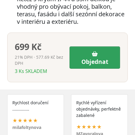
vhodný pro obývací pokoj, balkon,
terasu, fasádu i další sezónní dekorace
v interiéru a exteriéru.
699 Kč
21% DPH · 577.69 Kč bez
Objednat
DPH
3
Ks
SKLADEM
Rychlost doručení
Rychlé vyřízení
..............
objednávky, perfektně
zabalené
★★★★★
★★★★★
milafoltynova
MZavoralova