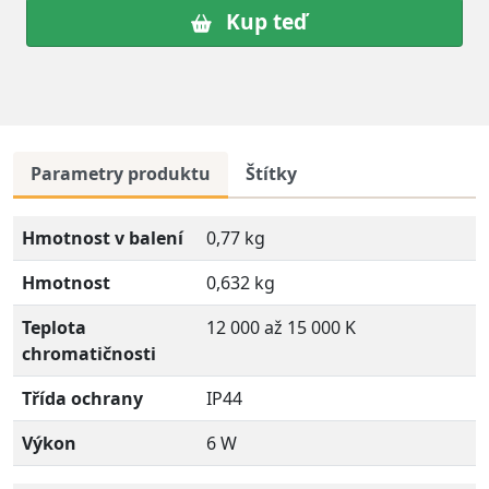
Kup teď
Parametry produktu
Štítky
Hmotnost v balení
0,77 kg
Hmotnost
0,632 kg
Teplota
12 000 až 15 000 K
chromatičnosti
Třída ochrany
IP44
Výkon
6 W