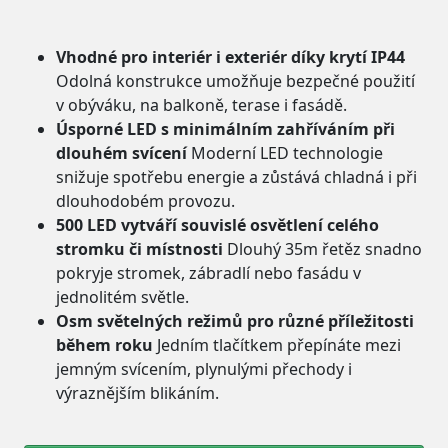
Vhodné pro interiér i exteriér díky krytí IP44
Odolná konstrukce umožňuje bezpečné použití
v obýváku, na balkoně, terase i fasádě.
Úsporné LED s minimálním zahříváním při
dlouhém svícení
Moderní LED technologie
snižuje spotřebu energie a zůstává chladná i při
dlouhodobém provozu.
500 LED vytváří souvislé osvětlení celého
stromku či místnosti
Dlouhý 35m řetěz snadno
pokryje stromek, zábradlí nebo fasádu v
jednolitém světle.
Osm světelných režimů pro různé příležitosti
během roku
Jedním tlačítkem přepínáte mezi
jemným svícením, plynulými přechody i
výraznějším blikáním.