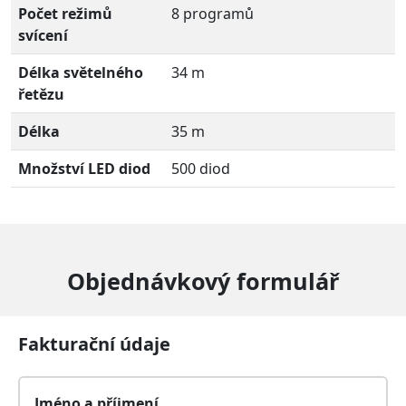
Počet režimů
8 programů
svícení
Délka světelného
34 m
řetězu
Délka
35 m
Množství LED diod
500 diod
Objednávkový formulář
Fakturační údaje
Jméno a příjmení