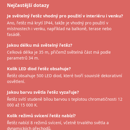
Nejčastější dotazy
Je světelný řetěz vhodný pro použití v interiéru i venku?
Ano, řetěz má krytí IP44, takže je vhodný pro použití v
místnostech i venku, například na balkoně, terase nebo
fasádě.
Jakou délku má světelný řetěz?
Celková délka je 35 m, přičemž světelná část má podle
parametrů 34 m.
Kolik LED diod řetěz obsahuje?
Řetěz obsahuje 500 LED diod, které tvoří souvislé dekorativní
osvětlení.
Jakou barvu světla řetěz vyzařuje?
Řetěz svítí studeně bílou barvou s teplotou chromatičnosti 12
000 až 15 000 K.
Kolik režimů svícení řetěz nabízí?
Řetěz nabízí 8 režimů svícení, včetně trvalého světla a
dynamických přechodů.