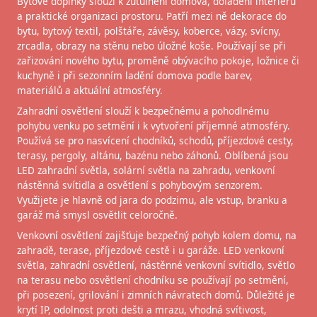
Bytové doplňky slouží k zútulnění domova, doladění interiéru
a praktické organizaci prostoru. Patří mezi ně dekorace do
bytu, bytový textil, polštáře, závěsy, koberce, vázy, svícny,
zrcadla, obrazy na stěnu nebo úložné koše. Používají se při
zařizování nového bytu, proměně obývacího pokoje, ložnice či
kuchyně i při sezonním ladění domova podle barev,
materiálů a aktuální atmosféry.
Zahradní osvětlení slouží k bezpečnému a pohodlnému
pohybu venku po setmění i k vytvoření příjemné atmosféry.
Používá se pro nasvícení chodníků, schodů, příjezdové cesty,
terasy, pergoly, altánu, bazénu nebo záhonů. Oblíbená jsou
LED zahradní světla, solární světla na zahradu, venkovní
nástěnná svítidla a osvětlení s pohybovým senzorem.
Využijete je hlavně od jara do podzimu, ale vstup, branku a
garáž má smysl osvětlit celoročně.
Venkovní osvětlení zajišťuje bezpečný pohyb kolem domu, na
zahradě, terase, příjezdové cestě i u garáže. LED venkovní
světla, zahradní osvětlení, nástěnné venkovní svítidlo, světlo
na terasu nebo osvětlení chodníku se používají po setmění,
při posezení, grilování i zimních návratech domů. Důležité je
krytí IP, odolnost proti dešti a mrazu, vhodná svítivost,