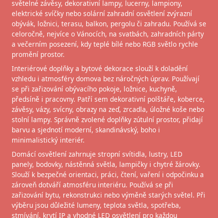
světelné závěsy, dekorativní lampy, lucerny, lampiony,
elektrické svíčky nebo solární zahradní osvětlení zvýrazní
obývák, ložnici, terasu, balkon, pergolu či zahradu. Používá se
celoročně, nejvíce o Vánocích, na svatbách, zahradních párty
a večerním posezení, kdy teplé bílé nebo RGB světlo rychle
promění prostor.
Interiérové doplňky a bytové dekorace slouží k doladění
vzhledu i atmosféry domova bez náročných úprav. Používají
se při zařizování obývacího pokoje, ložnice, kuchyně,
předsíně i pracovny. Patří sem dekorativní polštáře, koberce,
závěsy, vázy, svícny, obrazy na zeď, zrcadla, úložné koše nebo
stolní lampy. Správně zvolené doplňky zútulní prostor, přidají
barvu a sjednotí moderní, skandinávský, boho i
minimalistický interiér.
Domácí osvětlení zahrnuje stropní svítidla, lustry, LED
panely, bodovky, nástěnná světla, lampičky i chytré žárovky.
Slouží k bezpečné orientaci, práci, čtení, vaření i odpočinku a
zároveň dotváří atmosféru interiéru. Používá se při
zařizování bytu, rekonstrukci nebo výměně starých světel. Při
výběru jsou důležité lumeny, teplota světla, spotřeba,
stmívání, krytí IP a vhodné LED osvětlení pro každou