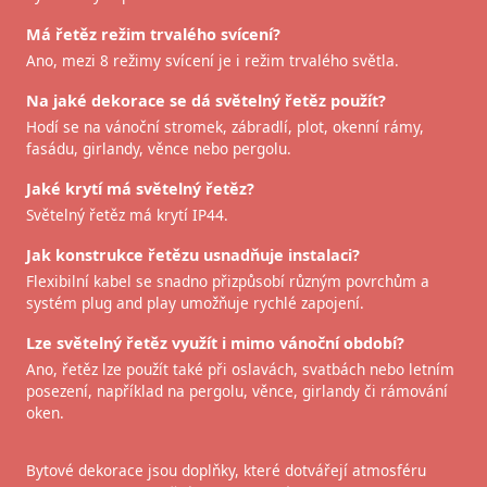
Má řetěz režim trvalého svícení?
Ano, mezi 8 režimy svícení je i režim trvalého světla.
Na jaké dekorace se dá světelný řetěz použít?
Hodí se na vánoční stromek, zábradlí, plot, okenní rámy,
fasádu, girlandy, věnce nebo pergolu.
Jaké krytí má světelný řetěz?
Světelný řetěz má krytí IP44.
Jak konstrukce řetězu usnadňuje instalaci?
Flexibilní kabel se snadno přizpůsobí různým povrchům a
systém plug and play umožňuje rychlé zapojení.
Lze světelný řetěz využít i mimo vánoční období?
Ano, řetěz lze použít také při oslavách, svatbách nebo letním
posezení, například na pergolu, věnce, girlandy či rámování
oken.
Bytové dekorace jsou doplňky, které dotvářejí atmosféru