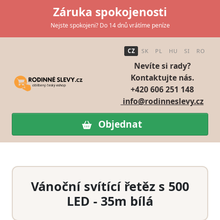
Záruka spokojenosti
Nejste spokojeni? Do 14 dnů vrátíme peníze
CZ
SK
PL
HU
SI
RO
Nevíte si rady?
Kontaktujte nás.
+420 606 251 148
info@rodinneslevy.cz
Objednat
Vánoční svítící řetěz s 500
LED - 35m bílá