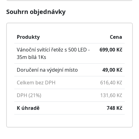
Souhrn objednávky
Produkty
Cena
Vánoční svítící řetěz s 500 LED -
699,00
Kč
35m bílá
1
Ks
Doručení na výdejní místo
49,00
Kč
Celkem bez DPH
616,40
Kč
DPH (21%)
131,60
Kč
K úhradě
748
Kč