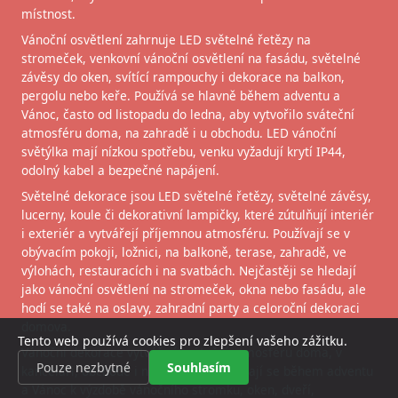
místnost.
Vánoční osvětlení zahrnuje LED světelné řetězy na
stromeček, venkovní vánoční osvětlení na fasádu, světelné
závěsy do oken, svítící rampouchy i dekorace na balkon,
pergolu nebo keře. Používá se hlavně během adventu a
Vánoc, často od listopadu do ledna, aby vytvořilo sváteční
atmosféru doma, na zahradě i u obchodu. LED vánoční
světýlka mají nízkou spotřebu, venku vyžadují krytí IP44,
odolný kabel a bezpečné napájení.
Světelné dekorace jsou LED světelné řetězy, světelné závěsy,
lucerny, koule či dekorativní lampičky, které zútulňují interiér
i exteriér a vytvářejí příjemnou atmosféru. Používají se v
obývacím pokoji, ložnici, na balkoně, terase, zahradě, ve
výlohách, restauracích i na svatbách. Nejčastěji se hledají
jako vánoční osvětlení na stromeček, okna nebo fasádu, ale
hodí se také na oslavy, zahradní party a celoroční dekoraci
domova.
Tento web používá cookies pro zlepšení vašeho zážitku.
Vánoční dekorace vytvářejí sváteční atmosféru doma, v
Pouze nezbytné
Souhlasím
kanceláři, obchodě i na zahradě. Používají se během adventu
a Vánoc k výzdobě vánočního stromku, oken, dveří,