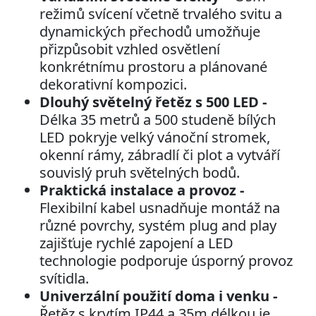
režimů svícení včetně trvalého svitu a
dynamických přechodů umožňuje
přizpůsobit vzhled osvětlení
konkrétnímu prostoru a plánované
dekorativní kompozici.
Dlouhý světelný řetěz s 500 LED -
Délka 35 metrů a 500 studeně bílých
LED pokryje velký vánoční stromek,
okenní rámy, zábradlí či plot a vytváří
souvislý pruh světelných bodů.
Praktická instalace a provoz -
Flexibilní kabel usnadňuje montáž na
různé povrchy, systém plug and play
zajišťuje rychlé zapojení a LED
technologie podporuje úsporný provoz
svítidla.
Univerzální použití doma i venku -
Řetěz s krytím IP44 a 35m délkou je