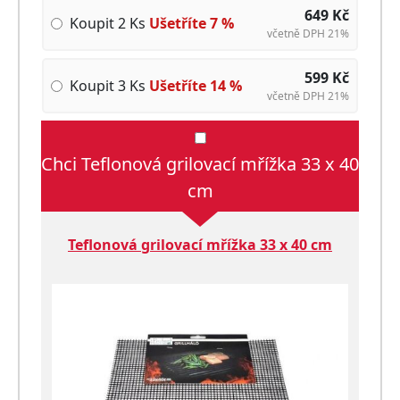
649
Kč
Koupit 2 Ks
Ušetříte
7
%
včetně DPH 21%
599
Kč
Koupit 3 Ks
Ušetříte
14
%
včetně DPH 21%
Chci Teflonová grilovací mřížka 33 x 40
cm
Teflonová grilovací mřížka 33 x 40 cm