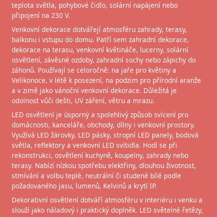
teplota světla, pohybové čidlo, solární napájení nebo
připojení na 230 V.
Venkovní dekorace dotvářejí atmosféru zahrady, terasy,
balkonu i vstupu do domu. Patří sem zahradní dekorace,
dekorace na terasu, venkovní květináče, lucerny, solární
osvětlení, závěsné ozdoby, zahradní sochy nebo zápichy do
záhonů. Používají se celoročně: na jaře pro květiny a
Velikonoce, v létě k posezení, na podzim pro přírodní aranže
a v zimě jako vánoční venkovní dekorace. Důležitá je
odolnost vůči dešti, UV záření, větru a mrazu.
LED osvětlení je úsporný a spolehlivý způsob svícení pro
domácnosti, kanceláře, obchody, dílny i venkovní prostory.
Využívá LED žárovky, LED pásky, stropní LED panely, bodová
světla, reflektory a venkovní LED svítidla. Hodí se při
rekonstrukci, osvětlení kuchyně, koupelny, zahrady nebo
terasy. Nabízí nízkou spotřebu elektřiny, dlouhou životnost,
stmívání a volbu teplé, neutrální či studené bílé podle
požadovaného jasu, lumenů, Kelvinů a krytí IP.
Dekorativní osvětlení dotváří atmosféru v interiéru i venku a
slouží jako náladový i praktický doplněk. LED světelné řetězy,