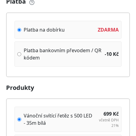
Platba
Platba na dobírku
ZDARMA
Platba bankovním převodem / QR
-10
Kč
kódem
Produkty
699
Kč
Vánoční svítící řetěz s 500 LED
včetně DPH
- 35m bílá
21%