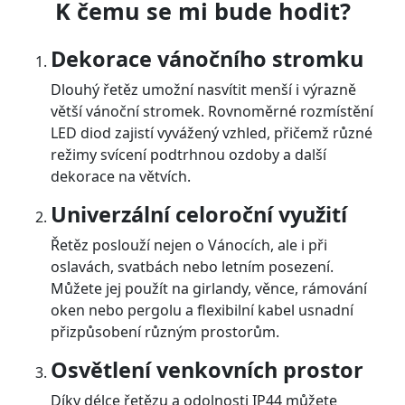
K čemu se mi bude hodit?
Dekorace vánočního stromku
Dlouhý řetěz umožní nasvítit menší i výrazně
větší vánoční stromek. Rovnoměrné rozmístění
LED diod zajistí vyvážený vzhled, přičemž různé
režimy svícení podtrhnou ozdoby a další
dekorace na větvích.
Univerzální celoroční využití
Řetěz poslouží nejen o Vánocích, ale i při
oslavách, svatbách nebo letním posezení.
Můžete jej použít na girlandy, věnce, rámování
oken nebo pergolu a flexibilní kabel usnadní
přizpůsobení různým prostorům.
Osvětlení venkovních prostor
Díky délce řetězu a odolnosti IP44 můžete