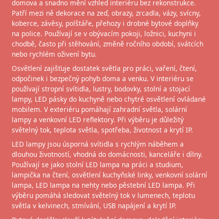
domova a snadno mění vzhled interiéru bez rekonstrukce.
Patří mezi ně dekorace na zeď, obrazy, zrcadla, vázy, svícny,
koberce, závěsy, polštáře, přehozy i drobné bytové doplňky
na police. Používají se v obývacím pokoji, ložnici, kuchyni i
chodbě, často při stěhování, změně ročního období, svátcích
nebo rychlém oživení bytu.
Osvětlení zajišťuje dostatek světla pro práci, vaření, čtení,
odpočinek i bezpečný pohyb doma a venku. V interiéru se
používají stropní svítidla, lustry, bodovky, stolní a stojací
lampy, LED pásky do kuchyně nebo chytré osvětlení ovládané
mobilem. V exteriéru pomáhají zahradní světla, solární
lampy a venkovní LED reflektory. Při výběru je důležitý
světelný tok, teplota světla, spotřeba, životnost a krytí IP.
LED lampy jsou úsporná svítidla s rychlým náběhem a
dlouhou životností, vhodná do domácnosti, kanceláře i dílny.
Používají se jako stolní LED lampa na práci a studium,
lampička na čtení, osvětlení kuchyňské linky, venkovní solární
lampa, LED lampa na nehty nebo pěstební LED lampa. Při
výběru pomáhá sledovat světelný tok v lumenech, teplotu
světla v kelvinech, stmívání, USB napájení a krytí IP.