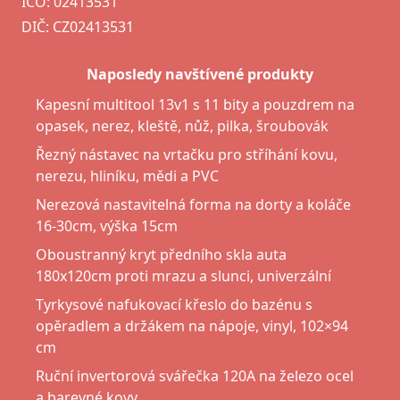
IČO: 02413531
DIČ: CZ02413531
Naposledy navštívené produkty
Kapesní multitool 13v1 s 11 bity a pouzdrem na
opasek, nerez, kleště, nůž, pilka, šroubovák
Řezný nástavec na vrtačku pro stříhání kovu,
nerezu, hliníku, mědi a PVC
Nerezová nastavitelná forma na dorty a koláče
16-30cm, výška 15cm
Oboustranný kryt předního skla auta
180x120cm proti mrazu a slunci, univerzální
Tyrkysové nafukovací křeslo do bazénu s
opěradlem a držákem na nápoje, vinyl, 102×94
cm
Ruční invertorová svářečka 120A na železo ocel
a barevné kovy