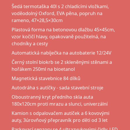
Šedá termotaška 40l s 2 chladícími vložkami,
voděodolný Oxford, EVA pěna, popruh na
rameno, 47×28,5×30cm
Plastová forma na betonovou dlažbu 45×45cm,
vzor kočičí hlavy, opakovaně použitelná, na
chodníky a cesty
Automatická nabíječka na autobaterie 12/24V
Černý stolní biokrb se 2 skleněnými stěnami a
hořákem 250ml na bioetanol
Magnetická stavebnice 84 dílků
Autodráha s autíčky - sada stavební stroje
Oboustranný kryt předního skla auta
180x120cm proti mrazu a slunci, univerzální
Kamion s odpalovačem autíček a 6 kovovými
auty, 3úrovňový přepravník pro děti od 3 let
Parkovací senzory se 4 ultrazvukovými čidly, LED