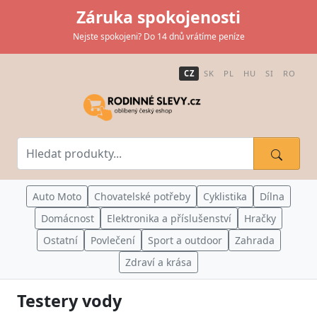
Záruka spokojenosti
Nejste spokojeni? Do 14 dnů vrátíme peníze
CZ
SK
PL
HU
SI
RO
Auto Moto
Chovatelské potřeby
Cyklistika
Dílna
Domácnost
Elektronika a příslušenství
Hračky
Ostatní
Povlečení
Sport a outdoor
Zahrada
Zdraví a krása
Testery vody