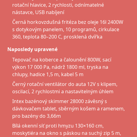
rotační hlavice, 2 rychlosti, odnímatelné
nástavce, USB nabíjení
Černá horkovzdušná fritéza bez oleje 16l 2400W
s dotykovým panelem, 10 programů, cirkulace
360, teplota 80–200 C, prosklená dvířka
Naposledy upravené
Tepovač na koberce a čalounění 800W, sací
výkon 17 000 Pa, nádrž 1800 ml, tryska na
chlupy, hadice 1,5 m, kabel 5 m
Černý rotační ventilátor do auta 12V s klipem,
oscilací, 2 rychlostmi a nastavitelným úhlem
Intex bazénový skimmer 28000 závěsný s
dávkovačem tablet, sběrným košem a ramenem,
pro bazény do 3,66m
Bílá okenní síť proti hmyzu 130×160 cm,
moskytiéra na okno s páskou na suchý zip 5 m,