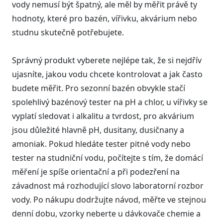
vody nemusí být špatný, ale měl by měřit právě ty
hodnoty, které pro bazén, vířivku, akvárium nebo
studnu skutečně potřebujete.
Správný produkt vyberete nejlépe tak, že si nejdřív
ujasníte, jakou vodu chcete kontrolovat a jak často
budete měřit. Pro sezonní bazén obvykle stačí
spolehlivý bazénový tester na pH a chlor, u vířivky se
vyplatí sledovat i alkalitu a tvrdost, pro akvárium
jsou důležité hlavně pH, dusitany, dusičnany a
amoniak. Pokud hledáte tester pitné vody nebo
tester na studniční vodu, počítejte s tím, že domácí
měření je spíše orientační a při podezření na
závadnost má rozhodující slovo laboratorní rozbor
vody. Po nákupu dodržujte návod, měřte ve stejnou
denní dobu, vzorky neberte u dávkovače chemie a