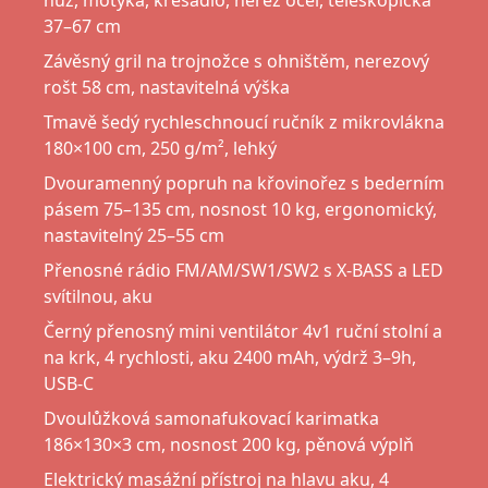
nůž, motyka, křesadlo, nerez ocel, teleskopická
37–67 cm
Závěsný gril na trojnožce s ohništěm, nerezový
rošt 58 cm, nastavitelná výška
Tmavě šedý rychleschnoucí ručník z mikrovlákna
180×100 cm, 250 g/m², lehký
Dvouramenný popruh na křovinořez s bederním
pásem 75–135 cm, nosnost 10 kg, ergonomický,
nastavitelný 25–55 cm
Přenosné rádio FM/AM/SW1/SW2 s X-BASS a LED
svítilnou, aku
Černý přenosný mini ventilátor 4v1 ruční stolní a
na krk, 4 rychlosti, aku 2400 mAh, výdrž 3–9h,
USB-C
Dvoulůžková samonafukovací karimatka
186×130×3 cm, nosnost 200 kg, pěnová výplň
Elektrický masážní přístroj na hlavu aku, 4