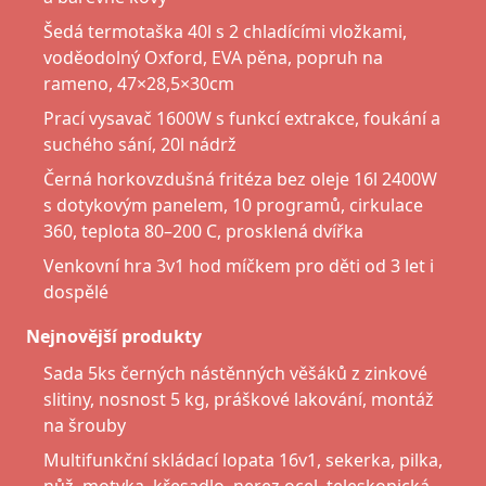
Šedá termotaška 40l s 2 chladícími vložkami,
voděodolný Oxford, EVA pěna, popruh na
rameno, 47×28,5×30cm
Prací vysavač 1600W s funkcí extrakce, foukání a
suchého sání, 20l nádrž
Černá horkovzdušná fritéza bez oleje 16l 2400W
s dotykovým panelem, 10 programů, cirkulace
360, teplota 80–200 C, prosklená dvířka
Venkovní hra 3v1 hod míčkem pro děti od 3 let i
dospělé
Nejnovější produkty
Sada 5ks černých nástěnných věšáků z zinkové
slitiny, nosnost 5 kg, práškové lakování, montáž
na šrouby
Multifunkční skládací lopata 16v1, sekerka, pilka,