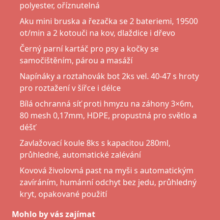
polyester, oříznutelná
Aku mini bruska a řezačka se 2 bateriemi, 19500
ot/min a 2 kotouči na kov, dlaždice i dřevo
Černý parní kartáč pro psy a kočky se
samočištěním, párou a masáží
Napínáky a roztahovák bot 2ks vel. 40-47 s hroty
pro roztažení v šířce i délce
Bílá ochranná síť proti hmyzu na záhony 3×6m,
80 mesh 0,17mm, HDPE, propustná pro světlo a
déšť
Zavlažovací koule 8ks s kapacitou 280ml,
průhledné, automatické zalévání
Kovová živolovná past na myši s automatickým
zavíráním, humánní odchyt bez jedu, průhledný
kryt, opakované použití
Mohlo by vás zajímat