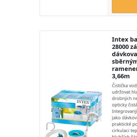
Intex b
28000 z
dávkova
sběrný
ramenem
3,66m
Čistička v
udržovat hla
drobných ne
opticky čis
Integrovaný
jako dávko
praktické po
cirkulaci te
hlubších čá