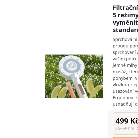
Filtračn
5 režim
vyměnit
standar
Sprchová hla
proudu pom
sprchování 
vašim potře
jemné mlhy 
masáž, kter
pohybem. Ve
vložkou zle
usazování 
Ergonomický
usnadňují dr
499 K
včetně DPH 