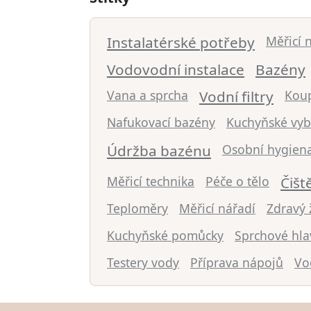
Instalatérské potřeby
Měřicí 
Vodovodní instalace
Bazény
Vana a sprcha
Vodní filtry
Kou
Nafukovací bazény
Kuchyňské vyb
Údržba bazénu
Osobní hygien
Měřicí technika
Péče o tělo
Čišt
Teploměry
Měřicí nářadí
Zdravý ž
Kuchyňské pomůcky
Sprchové hla
Testery vody
Příprava nápojů
Vo