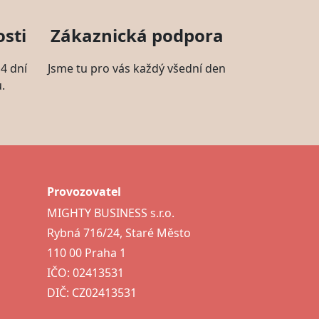
sti
Zákaznická podpora
4 dní
Jsme tu pro vás každý všední den
.
Provozovatel
MIGHTY BUSINESS s.r.o.
Rybná 716/24, Staré Město
110 00 Praha 1
IČO: 02413531
DIČ: CZ02413531