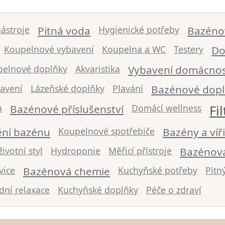
nástroje
Pitná voda
Hygienické potřeby
Bazéno
Koupelnové vybavení
Koupelna a WC
Testery
Do
pelnové doplňky
Akvaristika
Vybavení domácnos
avení
Lázeňské doplňky
Plavání
Bazénové dop
a
Bazénové příslušenství
Domácí wellness
Fi
ění bazénu
Koupelnové spotřebiče
Bazény a víř
ivotní styl
Hydroponie
Měřicí přístroje
Bazénová
vice
Bazénová chemie
Kuchyňské potřeby
Pitn
dní relaxace
Kuchyňské doplňky
Péče o zdraví