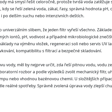
y má smysl řešit celoročně, protože tvrdá voda zatěžuje s
ě, kdy se řeší zelená voda, zákal, řasy, správná hodnota pH
a i po delším suchu nebo intenzivních deštích.
o univerzálním slibem, že jeden filtr vyřeší všechno. Základ
h iontů, pH, vodivost a případné mikrobiologické znečiště
 náklady na výměnu vložek, regeneraci soli nebo servis UV l
ování, kompatibilitu s filtrací a bezpečné skladování.
vu vody, měl by nejprve určit, zda řeší pitnou vodu, vodu
oratorní rozbor a podle výsledků zvolit mechanický filtr, uh
lampu nebo vhodnou bazénovou chemii. U složitějších přípa
e reálné spotřeby. Správně zvolená úprava vody zlepší chuť