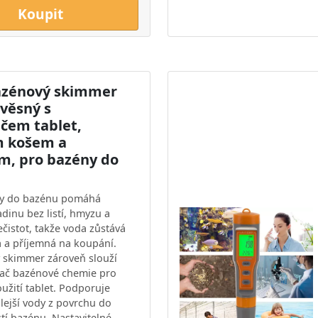
Koupit
azénový skimmer
ávěsný s
čem tablet,
m košem a
, pro bazény do
ody do bazénu pomáhá
dinu bez listí, hmyzu a
čistot, takže voda zůstává
tá a příjemná na koupání.
 skimmer zároveň slouží
vač bazénové chemie pro
užití tablet. Podporuje
plejší vody z povrchu do
stí bazénu. Nastavitelné