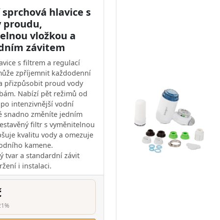
í sprchová hlavice s
y proudu,
elnou vložkou a
dním závitem
vice s filtrem a regulací
ůže zpříjemnit každodenní
a přizpůsobit proud vody
bám. Nabízí pět režimů od
po intenzivnější vodní
é snadno změníte jedním
stavěný filtr s vyměnitelnou
pšuje kvalitu vody a omezuje
vodního kamene.
 tvar a standardní závit
žení i instalaci.
č
21%