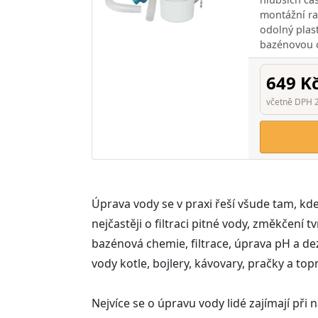
montážní ra
odolný plas
bazénovou 
649 K
včetně DPH 
Úprava vody se v praxi řeší všude tam, k
nejčastěji o filtraci pitné vody, změkčení
bazénová chemie, filtrace, úprava pH a d
vody kotle, bojlery, kávovary, pračky a 
Nejvíce se o úpravu vody lidé zajímají př