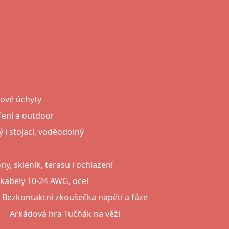
nové úchyty
ření a outdoor
i stojací, voděodolný
y, skleník, terasu i ochlazení
a kabely 10-24 AWG, ocel
Bezkontaktní zkoušečka napětí a fáze
Arkádová hra Tučňák na věži