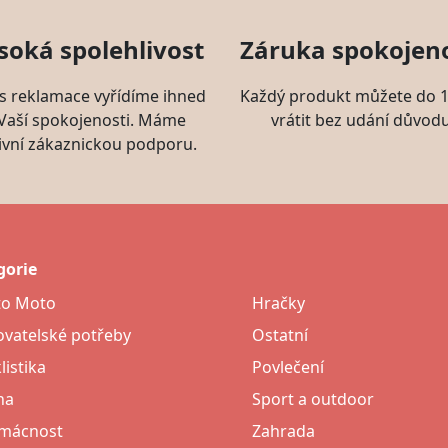
soká spolehlivost
Záruka spokojeno
s reklamace vyřídíme ihned
Každý produkt můžete do 1
 Vaší spokojenosti. Máme
vrátit bez udání důvodu
ivní zákaznickou podporu.
gorie
to Moto
Hračky
vatelské potřeby
Ostatní
listika
Povlečení
na
Sport a outdoor
mácnost
Zahrada