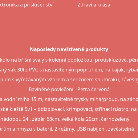
ktronika a příslušenství
Zdraví a krása
Naposledy navštívené produkty
 kolo na břišní svaly s kolenní podložkou, protiskluzové, pě
ný vak 30l z PVC s nastavitelným popruhem, na kajak, ryba
mpion s vyřezávaným vzorem a senzorem soumraku, závěsný 
Bavlněné povlečení - Petra červená
 vodní mlha 15 m, nastavitelné trysky mlha/proud, na záhon
ské kleště 5v1 – odizolovací, krimpovací, střihací nástroj n
 nádobou 24l, záběr 68cm, velká kola 20cm, černozelený
m a hmyzu s baterií, 2 režimy, USB nabíjení, zavěsitelná