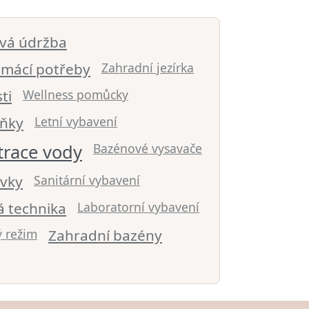
vá údržba
mácí potřeby
Zahradní jezírka
ti
Wellness pomůcky
lňky
Letní vybavení
ltrace vody
Bazénové vysavače
ivky
Sanitární vybavení
 technika
Laboratorní vybavení
ý režim
Zahradní bazény