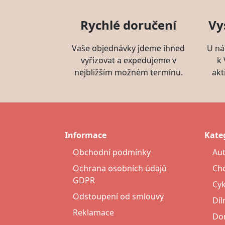
Rychlé doručení
Vy
Vaše objednávky jdeme ihned
U ná
vyřizovat a expedujeme v
k
nejbližším možném termínu.
akt
Informace
Kate
Obchodní podmínky
Au
Ochrana osobních údajů
Cho
GDPR
Cyk
Odstoupení od smlouvy
Díl
Reklamace
Do