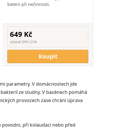
baterii při nečinnosti.
649 Kč
včetně DPH 21%
Koupit
ními parametry. V domácnostech jde
či bakterií ze studny. V bazénech pomáhá
hnických provozech zase chrání úprava
o povodni, při kolaudaci nebo před