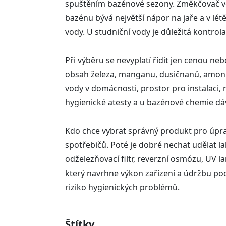
spuštěním bazénové sezony. Změkčovač vod
bazénu bývá největší nápor na jaře a v lét
vody. U studniční vody je důležitá kontrol
Při výběru se nevyplatí řídit jen cenou neb
obsah železa, manganu, dusičnanů, amonnýc
vody v domácnosti, prostor pro instalaci,
hygienické atesty a u bazénové chemie dávk
Kdo chce vybrat správný produkt pro úpra
spotřebičů. Poté je dobré nechat udělat lab
odželezňovací filtr, reverzní osmózu, UV 
který navrhne výkon zařízení a údržbu podl
riziko hygienických problémů.
Štítky