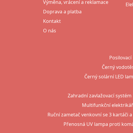
Výměna, vrácení a reklamace
Ele
Doprava a platba
Kontakt
O nás
Posilovací
Černý vodotěs
Černý solární LED la
Zahradní zavlažovací systém a
Multifunkční elektrikář
Ruční zametač venkovní se 3 kartáči a
Přenosná UV lampa proti komárů