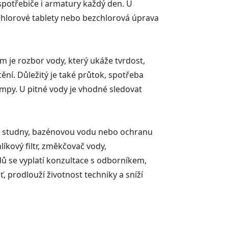
potřebiče i armatury každý den. U
, chlorové tablety nebo bezchlorová úprava
em je rozbor vody, který ukáže tvrdost,
ní. Důležitý je také průtok, spotřeba
ampy. U pitné vody je vhodné sledovat
 ze studny, bazénovou vodu nebo ochranu
líkový filtr, změkčovač vody,
dů se vyplatí konzultace s odborníkem,
, prodlouží životnost techniky a sníží