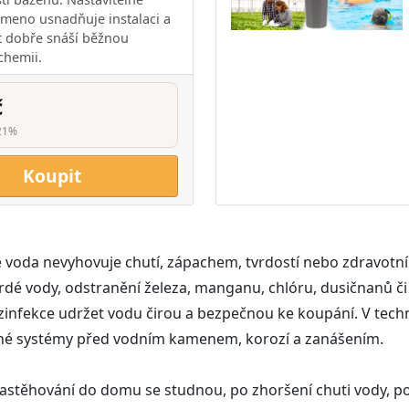
meno usnadňuje instalaci a
t dobře snáší běžnou
chemii.
č
21%
Koupit
de voda nevyhovuje chutí, zápachem, tvrdostí nebo zdravot
 tvrdé vody, odstranění železa, manganu, chlóru, dusičnanů 
ezinfekce udržet vodu čirou a bezpečnou ke koupání. V tec
topné systémy před vodním kamenem, korozí a zanášením.
i nastěhování do domu se studnou, po zhoršení chuti vody, p