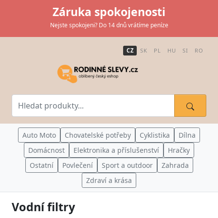
Záruka spokojenosti
Nejste spokojeni? Do 14 dnů vrátíme peníze
CZ
SK
PL
HU
SI
RO
Auto Moto
Chovatelské potřeby
Cyklistika
Dílna
Domácnost
Elektronika a příslušenství
Hračky
Ostatní
Povlečení
Sport a outdoor
Zahrada
Zdraví a krása
Vodní filtry