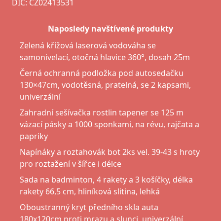
DIČ: CZ02413531
Naposledy navštívené produkty
Zelená křížová laserová vodováha se
samonivelací, otočná hlavice 360°, dosah 25m
Černá ochranná podložka pod autosedačku
130×47cm, vodotěsná, pratelná, se 2 kapsami,
univerzální
Zahradní sešívačka rostlin tapener se 125 m
vázací pásky a 1000 sponkami, na révu, rajčata a
papriky
Napínáky a roztahovák bot 2ks vel. 39-43 s hroty
pro roztažení v šířce i délce
Sada na badminton, 4 rakety a 3 košíčky, délka
rakety 66,5 cm, hliníková slitina, lehká
Oboustranný kryt předního skla auta
180x120cm proti mrazu a slunci, univerzální