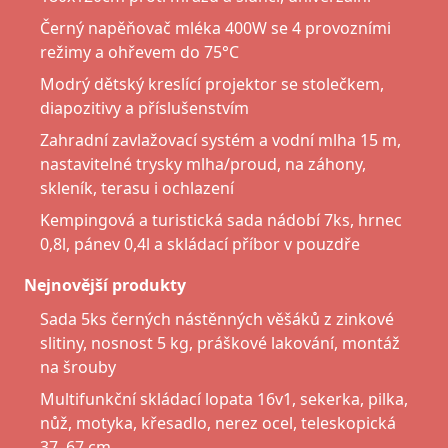
Černý napěňovač mléka 400W se 4 provozními
režimy a ohřevem do 75°C
Modrý dětský kreslící projektor se stolečkem,
diapozitivy a příslušenstvím
Zahradní zavlažovací systém a vodní mlha 15 m,
nastavitelné trysky mlha/proud, na záhony,
skleník, terasu i ochlazení
Kempingová a turistická sada nádobí 7ks, hrnec
0,8l, pánev 0,4l a skládací příbor v pouzdře
Nejnovější produkty
Sada 5ks černých nástěnných věšáků z zinkové
slitiny, nosnost 5 kg, práškové lakování, montáž
na šrouby
Multifunkční skládací lopata 16v1, sekerka, pilka,
nůž, motyka, křesadlo, nerez ocel, teleskopická
37–67 cm