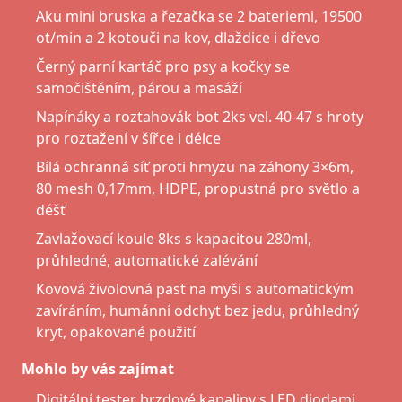
Aku mini bruska a řezačka se 2 bateriemi, 19500
ot/min a 2 kotouči na kov, dlaždice i dřevo
Černý parní kartáč pro psy a kočky se
samočištěním, párou a masáží
Napínáky a roztahovák bot 2ks vel. 40-47 s hroty
pro roztažení v šířce i délce
Bílá ochranná síť proti hmyzu na záhony 3×6m,
80 mesh 0,17mm, HDPE, propustná pro světlo a
déšť
Zavlažovací koule 8ks s kapacitou 280ml,
průhledné, automatické zalévání
Kovová živolovná past na myši s automatickým
zavíráním, humánní odchyt bez jedu, průhledný
kryt, opakované použití
Mohlo by vás zajímat
Digitální tester brzdové kapaliny s LED diodami,