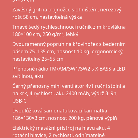
Závěsný gril na trojnožce s ohništěm, nerezový
rošt 58 cm, nastavitelná výška
Tmavě šedý rychleschnoucí ručník z mikrovlákna
180×100 cm, 250 g/m², lehký
Dvouramenný popruh na křovinořez s bederním
pásem 75–135 cm, nosnost 10 kg, ergonomický,
nastavitelný 25–55 cm
Přenosné rádio FM/AM/SW1/SW2 s X-BASS a LED
svítilnou, aku
Černý přenosný mini ventilátor 4v1 ruční stolní a
na krk, 4 rychlosti, aku 2400 mAh, výdrž 3–9h,
USB-C
Dvoulůžková samonafukovací karimatka
186×130×3 cm, nosnost 200 kg, pěnová výplň
Elektrický masážní přístroj na hlavu aku, 4
rotační hlavice, 2 rychlosti, odnímatelné