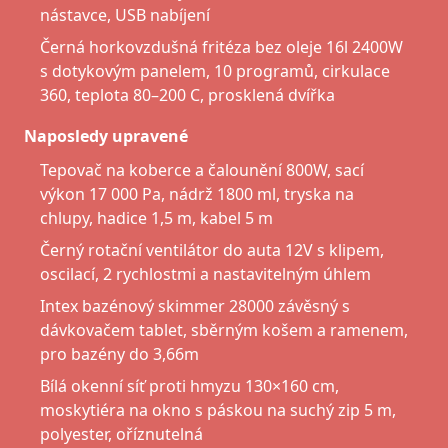
nástavce, USB nabíjení
Černá horkovzdušná fritéza bez oleje 16l 2400W
s dotykovým panelem, 10 programů, cirkulace
360, teplota 80–200 C, prosklená dvířka
Naposledy upravené
Tepovač na koberce a čalounění 800W, sací
výkon 17 000 Pa, nádrž 1800 ml, tryska na
chlupy, hadice 1,5 m, kabel 5 m
Černý rotační ventilátor do auta 12V s klipem,
oscilací, 2 rychlostmi a nastavitelným úhlem
Intex bazénový skimmer 28000 závěsný s
dávkovačem tablet, sběrným košem a ramenem,
pro bazény do 3,66m
Bílá okenní síť proti hmyzu 130×160 cm,
moskytiéra na okno s páskou na suchý zip 5 m,
polyester, oříznutelná