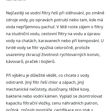
Nejčastěji se vodní filtry řeší při stěhování, po změně
zdroje vody, po opravách potrubí nebo tam, kde má
voda nepříjemnou pachuť. V létě roste zájem o filtry
na studniční vodu, cestovní filtry na vodu a úpravu
vody na chatách, karavanech nebo při kempování. U
tvrdé vody se filtr využívá celoročně, protože
usazeniny zkracují životnost rychlovarných konvic,
kávovarů, praček i bojlerů.
Při výběru je důležité vědět, co chcete z vody
odstranit. Jiný filtr řeší chlor a zápach, jiný
mechanické nečistoty, dusičnany, těžké kovy,
bakterie nebo vodní kámen. Vyplatí se zkontrolovat
kapacitu filtrační vložky, cenu náhradních patron,
průtok, způsob montáže, certifikace pro styk s