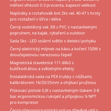
měření vlhkosti 0-3 procenta, kapesní velikost
Napínáky a roztahovák bot 2ks vel. 40-47 s hroty
pro roztažení v šířce i délce
Černý vodotěsný vak 30l z PVC s nastavitelným
popruhem, na kajak, rybaření a outdoor
Sada 5ks - LED solární světlo s detekcí pohybu
Černý elektrický mlýnek na kávu a koření 150W s
dvoučepelovou nerezovou čepelí
Magnetická stavebnice 111 dílků s
kuličkodráhou a světelnými efekty
Instalatérská sada na PEX trubky s nůžkami,
kalibrátorem 16/20/25mm a ohýbací pružinou
Pískovací pistole 0,8l s nastavitelným tlakem 3-8
bar, ergonomickou rukojetí a přípojkou ¼ NPT
pro kompresor
Černý přenosný turistický gril na dřevěné uhlí s