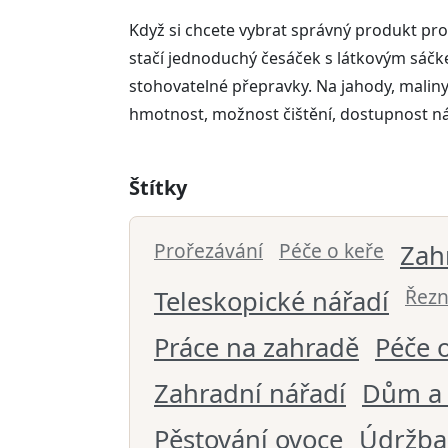
Když si chcete vybrat správný produkt pro
stačí jednoduchý česáček s látkovým sáčke
stohovatelné přepravky. Na jahody, malin
hmotnost, možnost čištění, dostupnost náhr
Štítky
Prořezávání
Péče o keře
Zah
Řezn
Teleskopické nářadí
Práce na zahradě
Péče 
Zahradní nářadí
Dům a 
Pěstování ovoce
Údržba