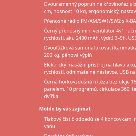
Dvouramenný popruh na křovinořez s 
cm, nosnost 10 kg, ergonomický, nastav
Přenosné rádio FM/AM/SW1/SW2 s X-BASS
Černý přenosný mini ventilátor 4v1 ruční 
rychlosti, aku 2400 mAh, výdrž 3–9h, US
Dvoulůžková samonafukovací karimatk
200 kg, pěnová výplň
Elektrický masážní přístroj na hlavu aku,
rychlosti, odnímatelné nástavce, USB na
Černá horkovzdušná fritéza bez oleje 
panelem, 10 programů, cirkulace 360, t
dvířka
Mohlo by vás zajímat
Tlakový čistič odpadů se 4 koncovkami 
vanu