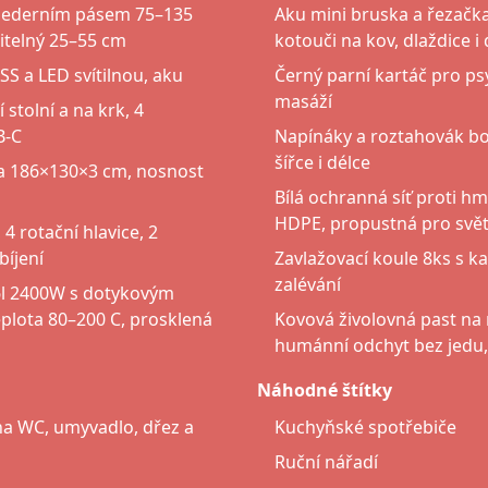
bederním pásem 75–135
Aku mini bruska a řezačka
itelný 25–55 cm
kotouči na kov, dlaždice i
 a LED svítilnou, aku
Černý parní kartáč pro ps
masáží
stolní a na krk, 4
B-C
Napínáky a roztahovák bot
šířce i délce
a 186×130×3 cm, nosnost
Bílá ochranná síť proti 
HDPE, propustná pro svět
 4 rotační hlavice, 2
bíjení
Zavlažovací koule 8ks s k
zalévání
16l 2400W s dotykovým
eplota 80–200 C, prosklená
Kovová živolovná past na
humánní odchyt bez jedu,
Náhodné štítky
na WC, umyvadlo, dřez a
Kuchyňské spotřebiče
Ruční nářadí