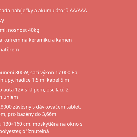
sada nabíječky a akumulátorů AA/AAA
vy
řmi, nosnost 40kg
a kufrem na keramiku a kámen
 nátěrem
unění 800W, sací výkon 17 000 Pa,
hlupy, hadice 1,5 m, kabel 5 m
 auta 12V s klipem, oscilací, 2
ým úhlem
8000 závěsný s dávkovačem tablet,
m, pro bazény do 3,66m
zu 130×160 cm, moskytiéra na okno s
polyester, oříznutelná