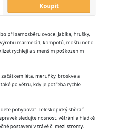
Koupit
nebo při samosběru ovoce. Jablka, hrušky,
ní, výrobu marmelád, kompotů, moštu nebo
lízet rychleji a s menším poškozením
u začátkem léta, meruňky, broskve a
také po větru, kdy je potřeba rychle
budete pohybovat. Teleskopický sběrač
epravek sledujte nosnost, větrání a hladké
ečné postavení v trávě či mezi stromy.