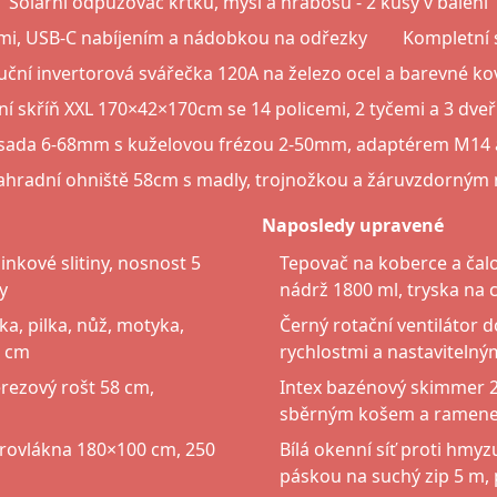
Solární odpuzovač krtků, myší a hrabošů - 2 kusy v balení
emi, USB-C nabíjením a nádobkou na odřezky
Kompletní 
uční invertorová svářečka 120A na železo ocel a barevné ko
atní skříň XXL 170×42×170cm se 14 policemi, 2 tyčemi a 3 dve
 sada 6-68mm s kuželovou frézou 2-50mm, adaptérem M14 
ahradní ohniště 58cm s madly, trojnožkou a žáruvzdorným
Naposledy upravené
nkové slitiny, nosnost 5
Tepovač na koberce a čalo
y
nádrž 1800 ml, tryska na c
ka, pilka, nůž, motyka,
Černý rotační ventilátor do
7 cm
rychlostmi a nastaviteln
erezový rošt 58 cm,
Intex bazénový skimmer 2
sběrným košem a ramene
krovlákna 180×100 cm, 250
Bílá okenní síť proti hmy
páskou na suchý zip 5 m, 