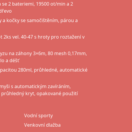
 se 2 bateriemi, 19500 ot/min a 2
 dřevo
y a kočky se samočištěním, párou a
 2ks vel. 40-47 s hroty pro roztažení v
hmyzu na záhony 3×6m, 80 mesh 0,17mm,
lo a déšť
apacitou 280ml, průhledné, automatické
 myši s automatickým zavíráním,
 průhledný kryt, opakované použití
Vodní sporty
Venkovní dlažba