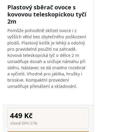
Plastový sběrač ovoce s
kovovou teleskopickou tyčí
2m
Pomůže pohodlně sklízet ovoce i z
vyšších větví bez zbytečného poškození
plodů. Plastový košík je lehký a odolný
pro pravidelné použití na zahradě.
Kovová teleskopická tyč o délce 2 m
usnadňuje dosah a snižuje námahu při
sběru. Nástavec se dá snadno rozebrat
a vyčistit. Vhodné pro jablka, hrušky i
broskve. Kompaktní provedení
usnadňuje přenášení a skladování.
449 Kč
včetně DPH 21%