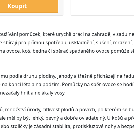
Koupit
 používání pomůcek, které urychlí práci na zahradě, v sadu 
se sbírají pro přímou spotřebu, uskladnění, sušení, mraže
na ovoce, koš, bedna či sběrač spadaného ovoce pomůže sk
zimu podle druhu plodiny. Jahody a třešně přicházejí na řad
ě na konci léta a na podzim. Pomůcky na sběr ovoce se hodí 
ezačaly hnít a nelákaly vosy.
ů, množství úrody, citlivost plodů a povrch, po kterém se 
le měl by být lehký, pevný a dobře ovladatelný. U košů a př
nebo stoličky je zásadní stabilita, protiskluzové nohy a bezp