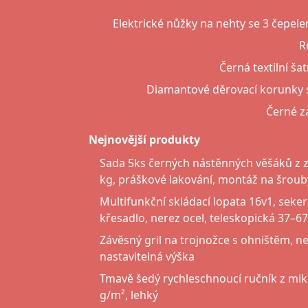
Elektrické nůžky na nehty se 3 čepel
R
Černá textilní š
Diamantové děrovací korunky
Černé z
Nejnovější produkty
Sada 5ks černých nástěnných věšáků z zi
kg, práškové lakování, montáž na šroub
Multifunkční skládací lopata 16v1, seker
křesadlo, nerez ocel, teleskopická 37–6
Závěsný gril na trojnožce s ohništěm, n
nastavitelná výška
Tmavě šedý rychleschnoucí ručník z mi
g/m², lehký