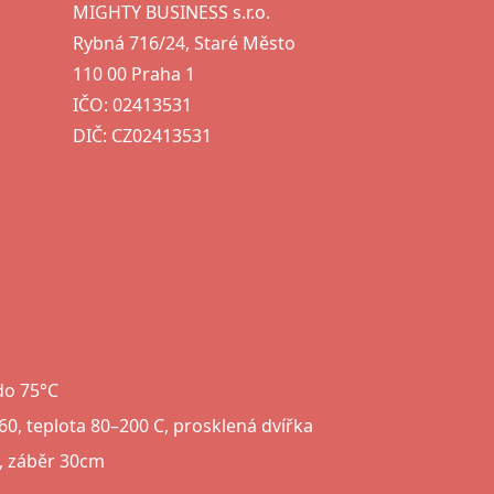
MIGHTY BUSINESS s.r.o.
Rybná 716/24, Staré Město
110 00 Praha 1
IČO: 02413531
DIČ: CZ02413531
do 75°C
0, teplota 80–200 C, prosklená dvířka
u, záběr 30cm