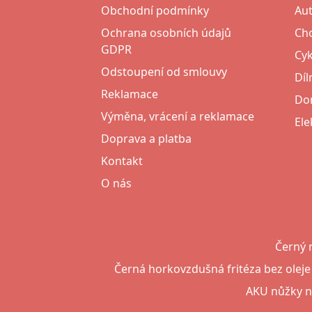
Obchodní podmínky
Au
Ochrana osobních údajů
Cho
GDPR
Cyk
Odstoupení od smlouvy
Díl
Reklamace
Do
Výměna, vrácení a reklamace
Ele
Doprava a platba
Kontakt
O nás
Černý 
Černá horkovzdušná fritéza bez oleje
AKU nůžky na