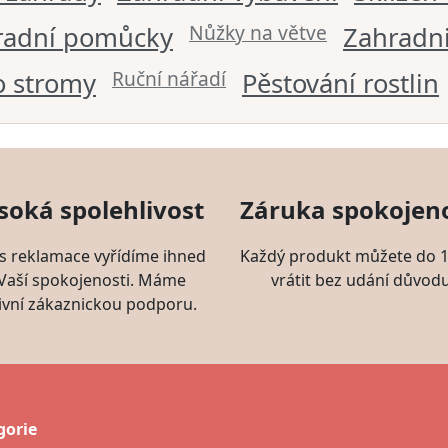
Nůžky na větve
radní pomůcky
Zahradn
Ruční nářadí
o stromy
Pěstování rostlin
soká spolehlivost
Záruka spokojeno
s reklamace vyřídíme ihned
Každý produkt můžete do 1
 Vaší spokojenosti. Máme
vrátit bez udání důvodu
ivní zákaznickou podporu.
gorie