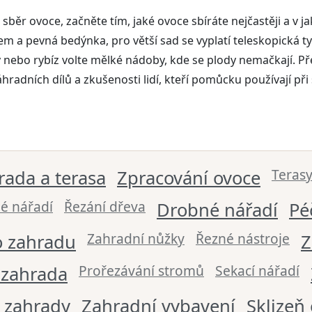
 sběr ovoce, začněte tím, jaké ovoce sbíráte nejčastěji a v
m a pevná bedýnka, pro větší sad se vyplatí teleskopická 
y nebo rybíz volte mělké nádoby, kde se plody nemačkají. 
adních dílů a zkušenosti lidí, kteří pomůcku používají při 
Terasy
rada a terasa
Zpracování ovoce
é nářadí
Řezání dřeva
Drobné nářadí
Pé
Zahradní nůžky
Řezné nástroje
o zahradu
Z
Prořezávání stromů
Sekací nářadí
zahrada
 zahrady
Zahradní vybavení
Sklizeň