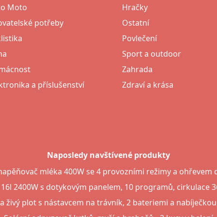
to Moto
Hračky
vatelské potřeby
Ostatní
listika
Povlečení
na
Sport a outdoor
mácnost
Zahrada
ktronika a příslušenství
Zdraví a krása
Naposledy navštívené produkty
napěňovač mléka 400W se 4 provozními režimy a ohřevem 
 16l 2400W s dotykovým panelem, 10 programů, cirkulace 36
 živý plot s nástavcem na trávník, 2 bateriemi a nabíječko