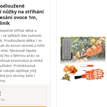
rodloužené
 nůžky na stříhání
česání ovoce 1m,
liník
pečně stříhat větve a
 i ve výškách bez nutnosti
řík. Prodloužená délka 1 m
sah do korun stromů a hůře
 míst. Nerezové čepele
stý řez a šetrnou práci se
níková konstrukce je lehká
užívání. Protiskluzová
rukojeť zajišťuje jistý
né pro stromy, keře i
iny.
č
21%