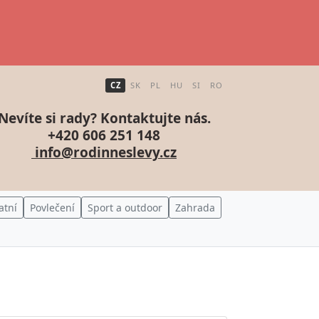
CZ
SK
PL
HU
SI
RO
Nevíte si rady? Kontaktujte nás.
+420 606 251 148
info@rodinneslevy.cz
atní
Povlečení
Sport a outdoor
Zahrada