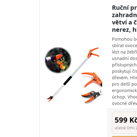
Ruční p
zahradní
větví a 
nerez, h
Pomohou bez
sbírat ovoce
lézt na žeb
usnadní do
přístupných
poskytují či
dřevem. Hli
pro delší po
ergonomická 
úchop. Vhod
ovocné dřev
599 K
včetně DPH 