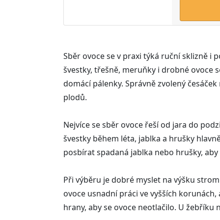
Sběr ovoce se v praxi týká ruční sklizně i
švestky, třešně, meruňky i drobné ovoce 
domácí pálenky. Správně zvolený česáček 
plodů.
Nejvíce se sběr ovoce řeší od jara do pod
švestky během léta, jablka a hrušky hlavn
posbírat spadaná jablka nebo hrušky, aby n
Při výběru je dobré myslet na výšku strom
ovoce usnadní práci ve vyšších korunách, a
hrany, aby se ovoce neotlačilo. U žebříku 