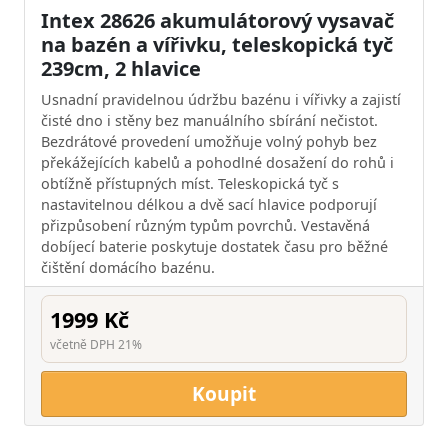
Intex 28626 akumulátorový vysavač
na bazén a vířivku, teleskopická tyč
239cm, 2 hlavice
Usnadní pravidelnou údržbu bazénu i vířivky a zajistí
čisté dno i stěny bez manuálního sbírání nečistot.
Bezdrátové provedení umožňuje volný pohyb bez
překážejících kabelů a pohodlné dosažení do rohů i
obtížně přístupných míst. Teleskopická tyč s
nastavitelnou délkou a dvě sací hlavice podporují
přizpůsobení různým typům povrchů. Vestavěná
dobíjecí baterie poskytuje dostatek času pro běžné
čištění domácího bazénu.
1999 Kč
včetně DPH 21%
Koupit