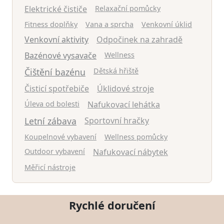
Elektrické čističe
Relaxační pomůcky
Fitness doplňky
Vana a sprcha
Venkovní úklid
Venkovní aktivity
Odpočinek na zahradě
Bazénové vysavače
Wellness
Čištění bazénu
Dětská hřiště
Čisticí spotřebiče
Úklidové stroje
Úleva od bolesti
Nafukovací lehátka
Letní zábava
Sportovní hračky
Koupelnové vybavení
Wellness pomůcky
Outdoor vybavení
Nafukovací nábytek
Měřicí nástroje
Rychlé doručení