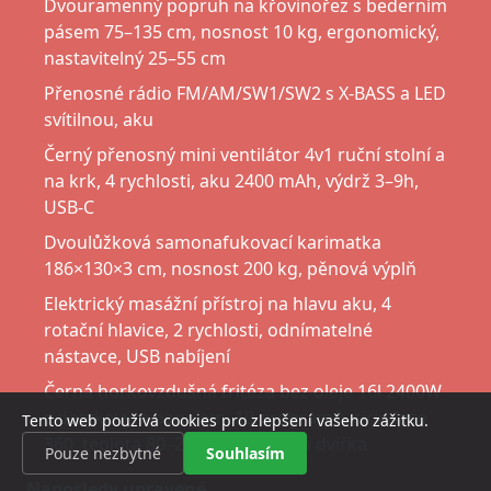
Dvouramenný popruh na křovinořez s bederním
pásem 75–135 cm, nosnost 10 kg, ergonomický,
nastavitelný 25–55 cm
Přenosné rádio FM/AM/SW1/SW2 s X-BASS a LED
svítilnou, aku
Černý přenosný mini ventilátor 4v1 ruční stolní a
na krk, 4 rychlosti, aku 2400 mAh, výdrž 3–9h,
USB-C
Dvoulůžková samonafukovací karimatka
186×130×3 cm, nosnost 200 kg, pěnová výplň
Elektrický masážní přístroj na hlavu aku, 4
rotační hlavice, 2 rychlosti, odnímatelné
nástavce, USB nabíjení
Černá horkovzdušná fritéza bez oleje 16l 2400W
s dotykovým panelem, 10 programů, cirkulace
Tento web používá cookies pro zlepšení vašeho zážitku.
360, teplota 80–200 C, prosklená dvířka
Pouze nezbytné
Souhlasím
Naposledy upravené