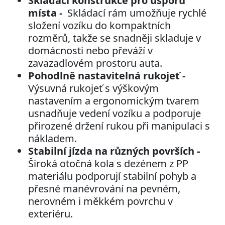
Skládací konstrukce pro úsporu
místa -
Skládací rám umožňuje rychlé
složení vozíku do kompaktních
rozměrů, takže se snadněji skladuje v
domácnosti nebo převáží v
zavazadlovém prostoru auta.
Pohodlně nastavitelná rukojeť -
Výsuvná rukojeť s výškovým
nastavením a ergonomickým tvarem
usnadňuje vedení vozíku a podporuje
přirozené držení rukou při manipulaci s
nákladem.
Stabilní jízda na různých površích -
Široká otočná kola s dezénem z PP
materiálu podporují stabilní pohyb a
přesné manévrování na pevném,
nerovném i měkkém povrchu v
exteriéru.