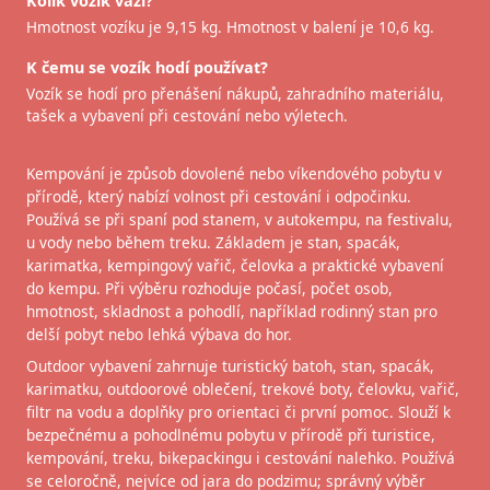
Kolik vozík váží?
Hmotnost vozíku je 9,15 kg. Hmotnost v balení je 10,6 kg.
K čemu se vozík hodí používat?
Vozík se hodí pro přenášení nákupů, zahradního materiálu,
tašek a vybavení při cestování nebo výletech.
Kempování je způsob dovolené nebo víkendového pobytu v
přírodě, který nabízí volnost při cestování i odpočinku.
Používá se při spaní pod stanem, v autokempu, na festivalu,
u vody nebo během treku. Základem je stan, spacák,
karimatka, kempingový vařič, čelovka a praktické vybavení
do kempu. Při výběru rozhoduje počasí, počet osob,
hmotnost, skladnost a pohodlí, například rodinný stan pro
delší pobyt nebo lehká výbava do hor.
Outdoor vybavení zahrnuje turistický batoh, stan, spacák,
karimatku, outdoorové oblečení, trekové boty, čelovku, vařič,
filtr na vodu a doplňky pro orientaci či první pomoc. Slouží k
bezpečnému a pohodlnému pobytu v přírodě při turistice,
kempování, treku, bikepackingu i cestování nalehko. Používá
se celoročně, nejvíce od jara do podzimu; správný výběr