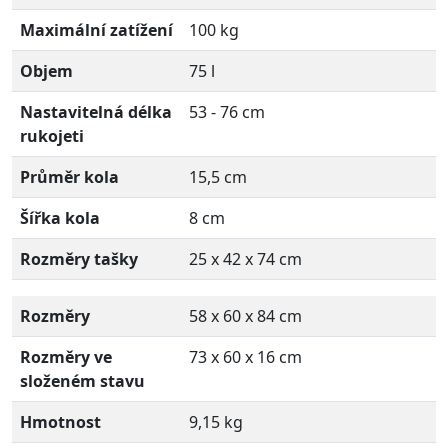
Maximální zatížení
100 kg
Objem
75 l
Nastavitelná délka
53 - 76 cm
rukojeti
Průměr kola
15,5 cm
Šířka kola
8 cm
Rozměry tašky
25 x 42 x 74 cm
Rozměry
58 x 60 x 84 cm
Rozměry ve
73 x 60 x 16 cm
složeném stavu
Hmotnost
9,15 kg