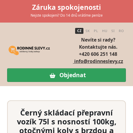
Záruka spokojenosti
Nejste spokojeni? Do 14 dnů vrátíme peníze
CZ
SK
PL
HU
SI
RO
Nevíte si rady?
Kontaktujte nás.
+420 606 251 148
info@rodinneslevy.cz
Objednat
Černý skládací přepravní
vozík 75l s nosností 100kg,
otočnými koly s brzdou a