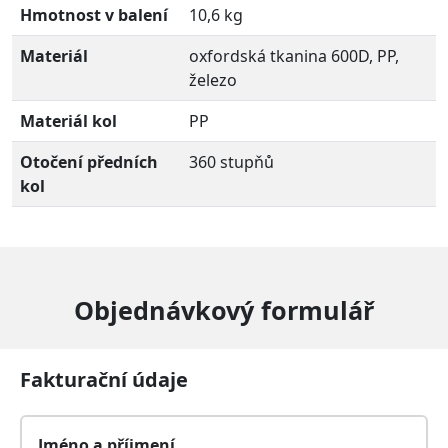
Hmotnost v balení
10,6 kg
Materiál
oxfordská tkanina 600D, PP,
železo
Materiál kol
PP
Otočení předních
360 stupňů
kol
Objednávkový formulář
Fakturační údaje
Jméno a příjmení