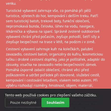
venku.
Turistické vybavení zahrnuje vše, co pomáhá při pěší
turistice, výletech do hor, kempování i delším treku. Patří
sem turistický batoh, trekové boty, funkční oblečení,
nepromokavá bunda, čelovka, láhev na vodu, navigace,
lékárnička a výbava na spaní. Správně zvolené outdoorové
vybavení chrání před počasím, zvyšuje pohodlí, šetří síly a
zlepšuje bezpečnost na trase v létě, na podzim i v zimě.
Cestovní vybavení zahrnuje kufr na kolečkách, palubní
zavazadlo, cestovní batoh, organizéry do kufru, kosmetickou
tašku i drobné cestovní doplňky, jako je polštářek, adaptér do
zásuvky, visačka na zavazadlo nebo bezpečnostní zámek.
Pomáhá úsporně zabalit oblečení, chránit věci před
poškozením a udržet pořádek při dovolené, služební cestě,
kempování i cestování letadlem, vlakem nebo autem. Při
výběru rozhodují rozměry, hmotnost, objem, materiál,
odolnost, voděodolnost a pohodlné nošení.
Tento web používá cookies pro zlepšení vašeho zážitku.
Zahradní pomůcky a zahradní nářadí slouží k péči o trávník,
Pouze nezbytné
Souhlasím
záhony, stromy i okrasné rostliny během celé sezony. Patří
sem rýč, motyčka, hrábě, lopata, zahradní nůžky, konev,