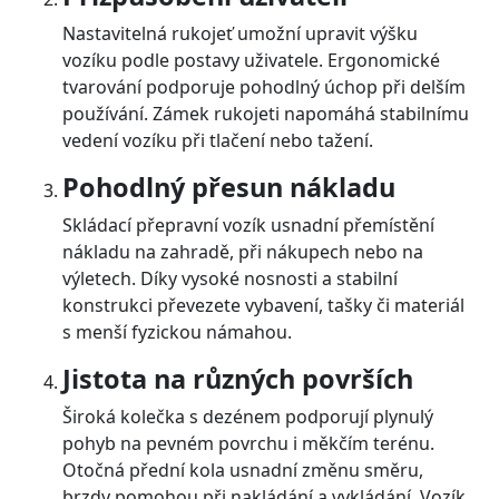
Nastavitelná rukojeť umožní upravit výšku
vozíku podle postavy uživatele. Ergonomické
tvarování podporuje pohodlný úchop při delším
používání. Zámek rukojeti napomáhá stabilnímu
vedení vozíku při tlačení nebo tažení.
Pohodlný přesun nákladu
Skládací přepravní vozík usnadní přemístění
nákladu na zahradě, při nákupech nebo na
výletech. Díky vysoké nosnosti a stabilní
konstrukci převezete vybavení, tašky či materiál
s menší fyzickou námahou.
Jistota na různých površích
Široká kolečka s dezénem podporují plynulý
pohyb na pevném povrchu i měkčím terénu.
Otočná přední kola usnadní změnu směru,
brzdy pomohou při nakládání a vykládání. Vozík