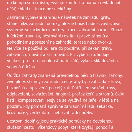
do kempu šetří místo, zvyšuje komfort a pomáhá zvládnout
déšť, chlad i situace bez elektřiny.
Zahradní vybavení zahrnuje nábytek na zahradu, grily,
slunečníky, zahradní domky, úložné boxy, hadice, zavlažovací
systémy, sekačky, křovinořezy i ruční zahradní nářadí. Slouží
k údržbě trávníku, pěstování rostlin, úpravě záhonů a
pohodlnému posezení na zahradě, terase nebo dvorku.
Nejvíce se používá od jara do podzimu při sekání trávy,
zalévání, grilování a zazimování. Při výběru rozhoduje
velikost prostoru, odolnost materiálů, výkon, skladování a
snadná údržba.
Údržba zahrady znamená pravidelnou péči o trávník, záhony,
živé ploty, stromy i zahradní cesty, aby byla zahrada zdravá,
bezpečná a upravená po celý rok. Patří sem sekání trávy,
odplevelení, zavlažování, hnojení, prořez keřů a stromů, úklid
listí i kompostování. Nejvíce se využívá na jaře, v létě a na
podzim, kdy pomáhá správné zahradní nářadí, sekačka,
křovinořez, vertikutátor nebo zahradní nůžky.
Cestovní doplňky jsou praktické pomůcky na dovolenou,
služební cestu i víkendový pobyt, které zvyšují pohodlí a