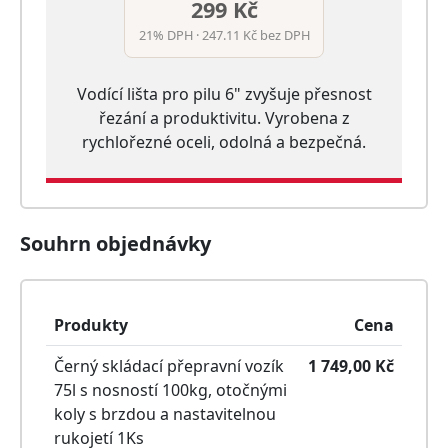
299 Kč
21% DPH · 247.11 Kč bez DPH
Vodící lišta pro pilu 6" zvyšuje přesnost
řezání a produktivitu. Vyrobena z
rychlořezné oceli, odolná a bezpečná.
Souhrn objednávky
Produkty
Cena
Černý skládací přepravní vozík
1 749,00
Kč
75l s nosností 100kg, otočnými
koly s brzdou a nastavitelnou
rukojetí
1
Ks