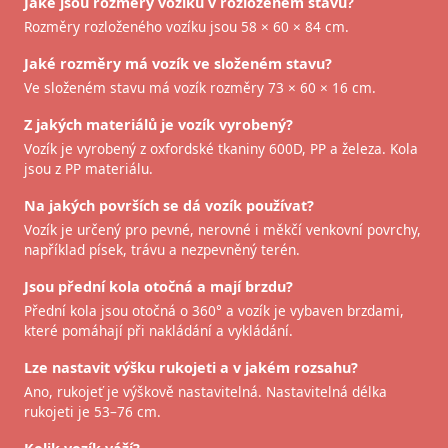
Jaké jsou rozměry vozíku v rozloženém stavu?
Rozměry rozloženého vozíku jsou 58 × 60 × 84 cm.
Jaké rozměry má vozík ve složeném stavu?
Ve složeném stavu má vozík rozměry 73 × 60 × 16 cm.
Z jakých materiálů je vozík vyrobený?
Vozík je vyrobený z oxfordské tkaniny 600D, PP a železa. Kola
jsou z PP materiálu.
Na jakých površích se dá vozík používat?
Vozík je určený pro pevné, nerovné i měkčí venkovní povrchy,
například písek, trávu a nezpevněný terén.
Jsou přední kola otočná a mají brzdu?
Přední kola jsou otočná o 360° a vozík je vybaven brzdami,
které pomáhají při nakládání a vykládání.
Lze nastavit výšku rukojeti a v jakém rozsahu?
Ano, rukojeť je výškově nastavitelná. Nastavitelná délka
rukojeti je 53–76 cm.