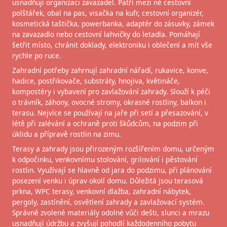
usnadňují organizaci zavazadel. Patří mezi ně cestovní
polštářek, obal na pas, visačka na kufr, cestovní organizér,
kosmetická taštička, powerbanka, adaptér do zásuvky, zámek
na zavazadlo nebo cestovní lahvičky do letadla. Pomáhají
šetřit místo, chránit doklady, elektroniku i oblečení a mít vše
rychle po ruce.
Zahradní potřeby zahrnují zahradní nářadí, rukavice, konve,
hadice, postřikovače, substráty, hnojiva, květináče,
kompostéry i vybavení pro zavlažování zahrady. Slouží k péči
o trávník, záhony, ovocné stromy, okrasné rostliny, balkon i
terasu. Nejvíce se používají na jaře při setí a přesazování, v
létě při zalévání a ochraně proti škůdcům, na podzim při
úklidu a přípravě rostlin na zimu.
Terasy a zahrady jsou přirozeným rozšířením domu, určeným
k odpočinku, venkovnímu stolování, grilování i pěstování
rostlin. Využívají se hlavně od jara do podzimu, při plánování
posezení venku i úprav okolí domu. Důležitá jsou terasová
prkna, WPC terasy, venkovní dlažba, zahradní nábytek,
pergoly, zastínění, osvětlení zahrady a zavlažovací systém.
Správně zvolené materiály odolné vůči dešti, slunci a mrazu
usnadňují údržbu a zvyšují pohodlí každodenního pobytu