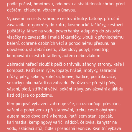
podle počasí, hmotnosti, odolnosti a sbalitelnosti chrání před
deštěm, chladem, větrem a únavou.
Vybavení na cesty zahrnuje cestovní kufry, batohy, příruční
zavazadla, organizéry do kufru, kosmetické taštičky, cestovní
polštářky, láhve na vodu, powerbanky, adaptéry do zásuvky,
visačky na zavazadla i malé lékárničky. Slouží k přehlednému
balení, ochraně osobních věcí a pohodlnému přesunu na
dovolenou, služební cestu, víkendový pobyt, road trip,
kempování i cestu letadlem, autem nebo vlakem.
Zahradní nářadí slouží k péči o trávník, záhony, stromy, keře i
kompost. Patří sem rýče, lopaty, hrábě, motyky, zahradní
nůžky, pilky, sekery, kolečka, konve, hadice, postřikovače,
sekačky i aku nářadí na zahradu. Používá se při rytí půdy,
sázení, pletí, stříhání větví, sekání trávy, zavlažování a úklidu
listí od jara do podzimu.
Kempingové vybavení zahrnuje vše, co usnadňuje přespání,
vaření a pobyt venku při stanování, treku, cestě obytným
autem nebo dovolené v kempu. Patří sem stan, spacák,
karimatka, kempingový vařič, nádobí, čelovka, kanystr na
vodu, skládací stůl, židle i přenosná lednice. Kvalitní výbava