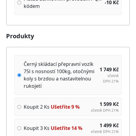
-10
Kč
kódem
Produkty
Černý skládací přepravní vozík
1 749
Kč
75l s nosností 100kg, otočnými
včetně
koly s brzdou a nastavitelnou
DPH 21%
rukojetí
1 599
Kč
Koupit 2 Ks
Ušetříte
9
%
včetně DPH 21%
1 499
Kč
Koupit 3 Ks
Ušetříte
14
%
včetně DPH 21%