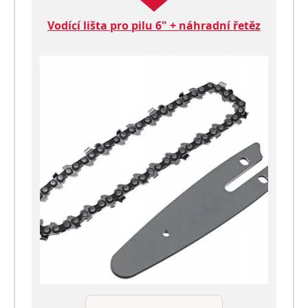
Vodící lišta pro pilu 6" + náhradní řetěz