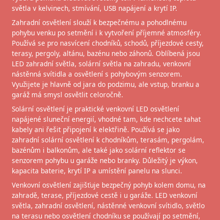
světla v kelvinech, stmívání, USB napájení a krytí IP.
Zahradní osvětlení slouží k bezpečnému a pohodlnému
pohybu venku po setmění i k vytvoření příjemné atmosféry.
Používá se pro nasvícení chodníků, schodů, příjezdové cesty,
terasy, pergoly, altánu, bazénu nebo záhonů. Oblíbená jsou
LED zahradní světla, solární světla na zahradu, venkovní
nástěnná svítidla a osvětlení s pohybovým senzorem.
Využijete je hlavně od jara do podzimu, ale vstup, branku a
garáž má smysl osvětlit celoročně.
Solární osvětlení je praktické venkovní LED osvětlení
napájené sluneční energií, vhodné tam, kde nechcete tahat
kabely ani řešit připojení k elektřině. Používá se jako
zahradní solární osvětlení k chodníkům, terasám, pergolám,
bazénům i balkonům, ale také jako solární reflektor se
senzorem pohybu u garáže nebo branky. Důležitý je výkon,
kapacita baterie, krytí IP a umístění panelu na slunci.
Venkovní osvětlení zajišťuje bezpečný pohyb kolem domu, na
zahradě, terase, příjezdové cestě i u garáže. LED venkovní
světla, zahradní osvětlení, nástěnné venkovní svítidlo, světlo
na terasu nebo osvětlení chodníku se používají po setmění,