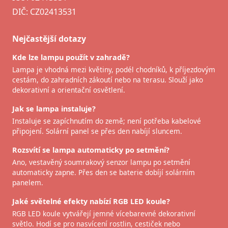
DIČ: CZ02413531
Nejčastější dotazy
Kde lze lampu použít v zahradě?
Lampa je vhodná mezi květiny, podél chodníků, k příjezdovým
cestám, do zahradních zákoutí nebo na terasu. Slouží jako
dekorativní a orientační osvětlení.
Jak se lampa instaluje?
Instaluje se zapíchnutím do země; není potřeba kabelové
připojení. Solární panel se přes den nabíjí sluncem.
Rozsvítí se lampa automaticky po setmění?
Ano, vestavěný soumrakový senzor lampu po setmění
automaticky zapne. Přes den se baterie dobíjí solárním
panelem.
Jaké světelné efekty nabízí RGB LED koule?
RGB LED koule vytvářejí jemné vícebarevné dekorativní
světlo. Hodí se pro nasvícení rostlin, cestiček nebo