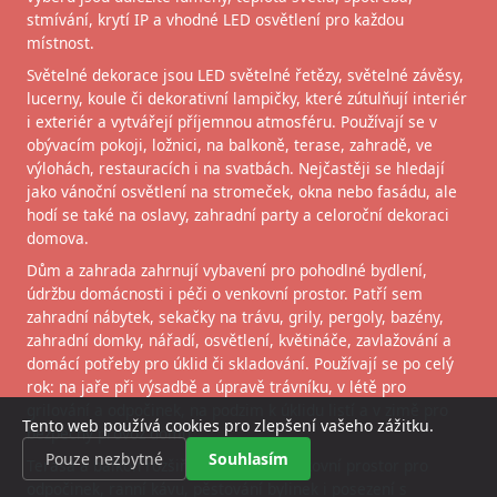
stmívání, krytí IP a vhodné LED osvětlení pro každou
místnost.
Světelné dekorace jsou LED světelné řetězy, světelné závěsy,
lucerny, koule či dekorativní lampičky, které zútulňují interiér
i exteriér a vytvářejí příjemnou atmosféru. Používají se v
obývacím pokoji, ložnici, na balkoně, terase, zahradě, ve
výlohách, restauracích i na svatbách. Nejčastěji se hledají
jako vánoční osvětlení na stromeček, okna nebo fasádu, ale
hodí se také na oslavy, zahradní party a celoroční dekoraci
domova.
Dům a zahrada zahrnují vybavení pro pohodlné bydlení,
údržbu domácnosti i péči o venkovní prostor. Patří sem
zahradní nábytek, sekačky na trávu, grily, pergoly, bazény,
zahradní domky, nářadí, osvětlení, květináče, zavlažování a
domácí potřeby pro úklid či skladování. Používají se po celý
rok: na jaře při výsadbě a úpravě trávníku, v létě pro
grilování a odpočinek, na podzim k úklidu listí a v zimě pro
Tento web používá cookies pro zlepšení vašeho zážitku.
bezpečný provoz domu.
Pouze nezbytné
Souhlasím
Terasa a balkon rozšiřují bydlení o venkovní prostor pro
odpočinek, ranní kávu, pěstování bylinek i posezení s