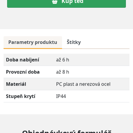
Kup teď
Parametry produktu
Štítky
Doba nabíjení
až 6 h
Provozní doba
až 8 h
Materiál
PC plast a nerezová ocel
Stupeň krytí
IP44