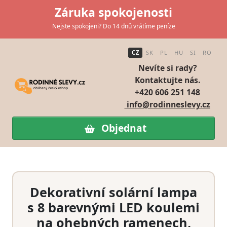
Záruka spokojenosti
Nejste spokojeni? Do 14 dnů vrátíme peníze
CZ
SK
PL
HU
SI
RO
Nevíte si rady?
Kontaktujte nás.
+420 606 251 148
info@rodinneslevy.cz
Objednat
Dekorativní solární lampa
s 8 barevnými LED koulemi
na ohebných ramenech,