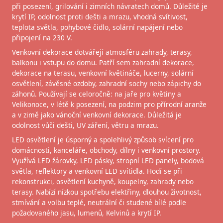
při posezení, grilování i zimních návratech domů. Důležité je
krytí IP, odolnost proti dešti a mrazu, vhodná svítivost,
teplota světla, pohybové čidlo, solární napájení nebo
připojení na 230 V.
Venkovní dekorace dotvářejí atmosféru zahrady, terasy,
balkonu i vstupu do domu. Patří sem zahradní dekorace,
dekorace na terasu, venkovní květináče, lucerny, solární
osvětlení, závěsné ozdoby, zahradní sochy nebo zápichy do
záhonů. Používají se celoročně: na jaře pro květiny a
Velikonoce, v létě k posezení, na podzim pro přírodní aranže
a v zimě jako vánoční venkovní dekorace. Důležitá je
odolnost vůči dešti, UV záření, větru a mrazu.
LED osvětlení je úsporný a spolehlivý způsob svícení pro
domácnosti, kanceláře, obchody, dílny i venkovní prostory.
Využívá LED žárovky, LED pásky, stropní LED panely, bodová
světla, reflektory a venkovní LED svítidla. Hodí se při
rekonstrukci, osvětlení kuchyně, koupelny, zahrady nebo
terasy. Nabízí nízkou spotřebu elektřiny, dlouhou životnost,
stmívání a volbu teplé, neutrální či studené bílé podle
požadovaného jasu, lumenů, Kelvinů a krytí IP.