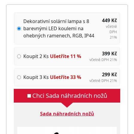
449
Kč
Dekorativní solární lampa s 8
včetně
barevnými LED koulemi na
DPH
ohebných ramenech, RGB, IP44
21%
399
Kč
Koupit 2 Ks
Ušetříte
11
%
včetně DPH 21%
299
Kč
Koupit 3 Ks
Ušetříte
33
%
včetně DPH 21%
Chci Sada náhradních nožů
Sada náhradních nožů