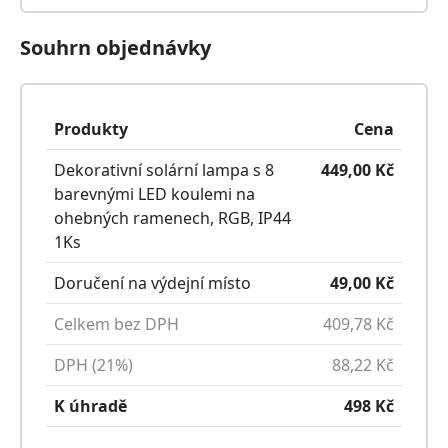
Souhrn objednávky
Produkty
Cena
Dekorativní solární lampa s 8
449,00
Kč
barevnými LED koulemi na
ohebných ramenech, RGB, IP44
1
Ks
Doručení na výdejní místo
49,00
Kč
Celkem bez DPH
409,78
Kč
DPH (21%)
88,22
Kč
K úhradě
498
Kč