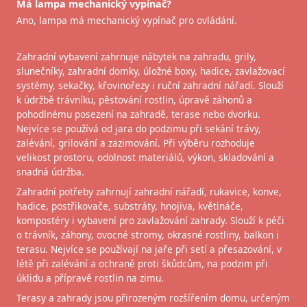
Má lampa mechanický vypínač?
Ano, lampa má mechanický vypínač pro ovládání.
Zahradní vybavení zahrnuje nábytek na zahradu, grily,
slunečníky, zahradní domky, úložné boxy, hadice, zavlažovací
systémy, sekačky, křovinořezy i ruční zahradní nářadí. Slouží
k údržbě trávníku, pěstování rostlin, úpravě záhonů a
pohodlnému posezení na zahradě, terase nebo dvorku.
Nejvíce se používá od jara do podzimu při sekání trávy,
zalévání, grilování a zazimování. Při výběru rozhoduje
velikost prostoru, odolnost materiálů, výkon, skladování a
snadná údržba.
Zahradní potřeby zahrnují zahradní nářadí, rukavice, konve,
hadice, postřikovače, substráty, hnojiva, květináče,
kompostéry i vybavení pro zavlažování zahrady. Slouží k péči
o trávník, záhony, ovocné stromy, okrasné rostliny, balkon i
terasu. Nejvíce se používají na jaře při setí a přesazování, v
létě při zalévání a ochraně proti škůdcům, na podzim při
úklidu a přípravě rostlin na zimu.
Terasy a zahrady jsou přirozeným rozšířením domu, určeným