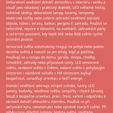
Dekorativní osvětlení dotváří atmosféru v interiéru i venku a
slouží jako náladový i praktický doplněk. LED světelné řetězy,
světelné závěsy, dekorativní lampy, lucerny, lampiony,
elektrické svíčky nebo solární zahradní osvětlení zvýrazní
obývák, ložnici, terasu, balkon, pergolu či zahradu. Používá se
celoročně, nejvíce o Vánocích, na svatbách, zahradních párty
a večerním posezení, kdy teplé bílé nebo RGB světlo rychle
promění prostor.
Senzorová světla automaticky reagují na pohyb nebo pokles
denního světla a rozsvítí se jen tehdy, když je potřeba.
Používají se u vstupu do domu, garáže, sklepa, chodby,
schodiště, zahrady nebo příjezdové cesty. LED senzorové
světlo, venkovní světlo s čidlem, solární světlo s pohybovým
senzorem i nástěnné svítidlo s PIR senzorem zvyšují
bezpečnost, usnadňují orientaci a šetří energii.
Domácí osvětlení zahrnuje stropní svítidla, lustry, LED
panely, bodovky, nástěnná světla, lampičky i chytré žárovky.
Slouží k bezpečné orientaci, práci, čtení, vaření i odpočinku a
zároveň dotváří atmosféru interiéru. Používá se při
zařizování bytu, rekonstrukci nebo výměně starých světel. Při
výběru jsou důležité lumeny, teplota světla, spotřeba,