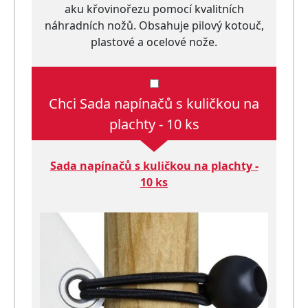
aku křovinořezu pomocí kvalitních
náhradních nožů. Obsahuje pilový kotouč,
plastové a ocelové nože.
Chci Sada napínačů s kuličkou na
plachty - 10 ks
Sada napínačů s kuličkou na plachty -
10 ks