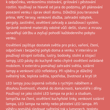
k odpočinku, venkovnímu stolování, grilování i pěstování
rostlin. Využívají se hlavně od jara do podzimu, při plánování
posezení venku i úprav okolí domu. Důležitá jsou terasová
prkna, WPC terasy, venkovní dlažba, zahradní nábytek,
pergoly, zastínění, osvětlení zahrady a zavlažovací systém.
Správně zvolené materiály odolné vůči dešti, slunci a mrazu
usnadňují údržbu a zvyšují pohodlí každodenního pobytu
venku.
Osvětlení zajišťuje dostatek světla pro práci, vaření, čtení,
odpočinek i bezpečný pohyb doma a venku. V interiéru se
používají stropní svítidla, lustry, bodovky, stolní a stojací
lampy, LED pásky do kuchyně nebo chytré osvětlení ovládané
mobilem. V exteriéru pomáhají zahradní světla, solární
lampy a venkovní LED reflektory. Při výběru je důležitý
světelný tok, teplota světla, spotřeba, životnost a krytí IP.
LED lampy jsou úsporná svítidla s rychlým náběhem a
dlouhou životností, vhodná do domácnosti, kanceláře i dílny.
Používají se jako stolní LED lampa na práci a studium,
lampička na čtení, osvětlení kuchyňské linky, venkovní solární
lampa, LED lampa na nehty nebo pěstební LED lampa. Při
výběru pomáhá sledovat světelný tok v lumenech, teplotu