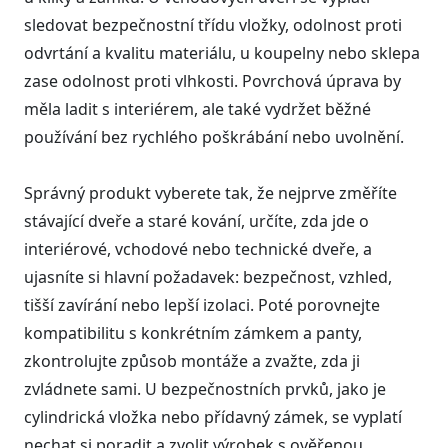
sledovat bezpečnostní třídu vložky, odolnost proti
odvrtání a kvalitu materiálu, u koupelny nebo sklepa
zase odolnost proti vlhkosti. Povrchová úprava by
měla ladit s interiérem, ale také vydržet běžné
používání bez rychlého poškrábání nebo uvolnění.
Správný produkt vyberete tak, že nejprve změříte
stávající dveře a staré kování, určíte, zda jde o
interiérové, vchodové nebo technické dveře, a
ujasníte si hlavní požadavek: bezpečnost, vzhled,
tišší zavírání nebo lepší izolaci. Poté porovnejte
kompatibilitu s konkrétním zámkem a panty,
zkontrolujte způsob montáže a zvažte, zda ji
zvládnete sami. U bezpečnostních prvků, jako je
cylindrická vložka nebo přídavný zámek, se vyplatí
nechat si poradit a zvolit výrobek s ověřenou