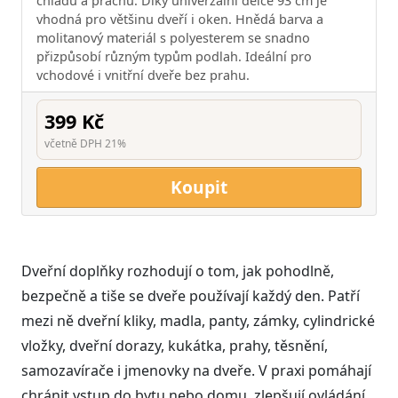
chladu a prachu. Díky univerzální délce 93 cm je
vhodná pro většinu dveří i oken. Hnědá barva a
molitanový materiál s polyesterem se snadno
přizpůsobí různým typům podlah. Ideální pro
vchodové i vnitřní dveře bez prahu.
399 Kč
včetně DPH 21%
Koupit
Dveřní doplňky rozhodují o tom, jak pohodlně,
bezpečně a tiše se dveře používají každý den. Patří
mezi ně dveřní kliky, madla, panty, zámky, cylindrické
vložky, dveřní dorazy, kukátka, prahy, těsnění,
samozavírače i jmenovky na dveře. V praxi pomáhají
chránit vstup do bytu nebo domu, zlepšují ovládání