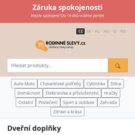
Záruka spokojenosti
Nejste spokojeni? Do 14 dnů vrátíme peníze
CZ
SK
PL
HU
SI
RO
Auto Moto
Chovatelské potřeby
Cyklistika
Dílna
Domácnost
Elektronika a příslušenství
Hračky
Ostatní
Povlečení
Sport a outdoor
Zahrada
Zdraví a krása
Dveřní doplňky