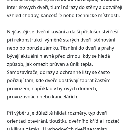
interiérových dveří, tlumí nárazy do stěny a dotvářejí
vzhled chodby, kanceláře nebo technické místnosti.
Nejčastěji se dveřní kování a další příslušenství řeší
při rekonstrukci, výměně starých dveří, stěhování
nebo po poruše zámku. Těsnění do dveří a prahy
bývají aktuální hlavně před zimou, kdy se hledá
způsob, jak omezit průvan a únik tepla.
Samozavírače, dorazy a ochranné lišty se často
pořizují tam, kde dveře dostávají zabrat častým
provozem, například v bytových domech,
provozovnách nebo kancelářích.
Při výběru je důležité hlídat rozměry, typ dveří,
orientaci otevírání, tloušťku dveřního křídla i rozteč
u kliky a zámku. U vchodových dveří se vyplatí