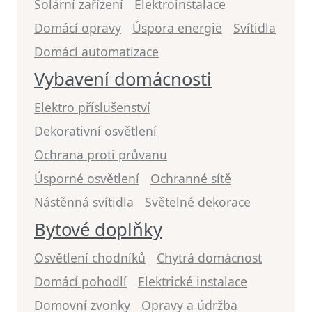
Solární zařízení
Elektroinstalace
Domácí opravy
Úspora energie
Svítidla
Domácí automatizace
Vybavení domácnosti
Elektro příslušenství
Dekorativní osvětlení
Ochrana proti průvanu
Úsporné osvětlení
Ochranné sítě
Nástěnná svítidla
Světelné dekorace
Bytové doplňky
Osvětlení chodníků
Chytrá domácnost
Domácí pohodlí
Elektrické instalace
Domovní zvonky
Opravy a údržba