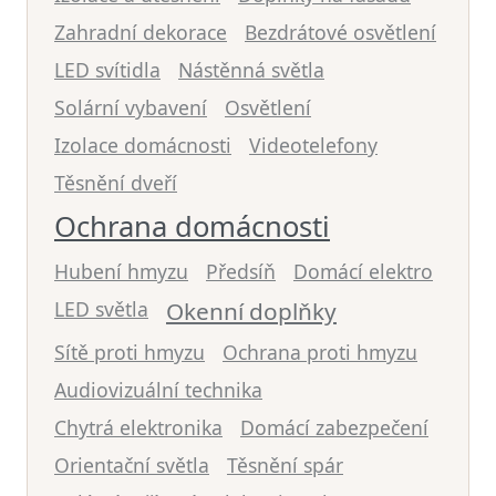
Zahradní dekorace
Bezdrátové osvětlení
LED svítidla
Nástěnná světla
Solární vybavení
Osvětlení
Izolace domácnosti
Videotelefony
Těsnění dveří
Ochrana domácnosti
Hubení hmyzu
Předsíň
Domácí elektro
LED světla
Okenní doplňky
Sítě proti hmyzu
Ochrana proti hmyzu
Audiovizuální technika
Chytrá elektronika
Domácí zabezpečení
Orientační světla
Těsnění spár