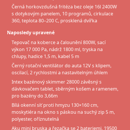
Černá horkovzdušná fritéza bez oleje 16l 2400W
s dotykovým panelem, 10 programů, cirkulace
360, teplota 80–200 C, prosklená dvířka
Naposledy upravené
Tepovač na koberce a čalounění 800W, sací
výkon 17 000 Pa, nádrž 1800 ml, tryska na
chlupy, hadice 1,5 m, kabel 5 m
Černý rotační ventilátor do auta 12V s klipem,
oscilací, 2 rychlostmi a nastavitelným úhlem
Intex bazénový skimmer 28000 závěsný s
dávkovačem tablet, sběrným košem a ramenem,
pro bazény do 3,66m
Bílá okenní síť proti hmyzu 130×160 cm,
moskytiéra na okno s páskou na suchý zip 5 m,
polyester, oříznutelná
Aku mini bruska a řezačka se 2 bateriemi, 19500