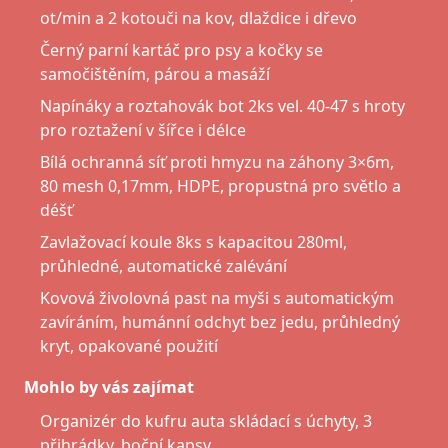
ot/min a 2 kotouči na kov, dlaždice i dřevo
Černý parní kartáč pro psy a kočky se
samočištěním, párou a masáží
Napínáky a roztahovák bot 2ks vel. 40-47 s hroty
pro roztažení v šířce i délce
Bílá ochranná síť proti hmyzu na záhony 3×6m,
80 mesh 0,17mm, HDPE, propustná pro světlo a
déšť
Zavlažovací koule 8ks s kapacitou 280ml,
průhledné, automatické zalévání
Kovová živolovná past na myši s automatickým
zavíráním, humánní odchyt bez jedu, průhledný
kryt, opakované použití
Mohlo by vás zajímat
Organizér do kufru auta skládací s úchyty, 3
přihrádky, boční kapsy