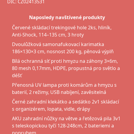
DIČ: CZ02413531
Naposledy navštívené produkty
Červené skládací trekingové hole 2ks, hliník,
Anti-Shock, 114–135 cm, 3 hroty
Dvoulůžková samonafukovací karimatka
186×130×3 cm, nosnost 200 kg, pěnová výplň
Bílá ochranná síť proti hmyzu na záhony 3×6m,
80 mesh 0,17mm, HDPE, propustná pro světlo a
déšť
Přenosná UV lampa proti komárům a hmyzu s
baterií, 2 režimy, USB nabíjení, zavěsitelná
Černé zahradní klekátko a sedátko 2v1 skládací
s organizérem, lopata, vidle, drápy
AKU zahradní nůžky na větve a řetězová pila 3v1
s teleskopickou tyčí 128-248cm, 2 bateriemi a
popruhem