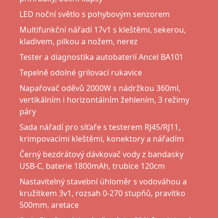
LED noční světlo s pohybovým senzorem
Multifunkční nářadí 17v1 s kleštěmi, sekerou,
kladivem, pilkou a nožem, nerez
Tester a diagnostika autobaterií Ancel BA101
Tepelně odolné grilovací rukavice
Napařovač oděvů 2000W s nádržkou 360ml,
vertikálním i horizontálním žehlením, 3 režimy
páry
Sada nářadí pro síťaře s testerem RJ45/RJ11,
krimpovacími kleštěmi, konektory a nářadím
Černý bezdrátový dávkovač vody z bandasky
USB-C, baterie 1800mAh, trubice 120cm
Nastavitelný stavební úhloměr s vodováhou a
kružítkem 3v1, rozsah 0-270 stupňů, pravítko
500mm, aretace