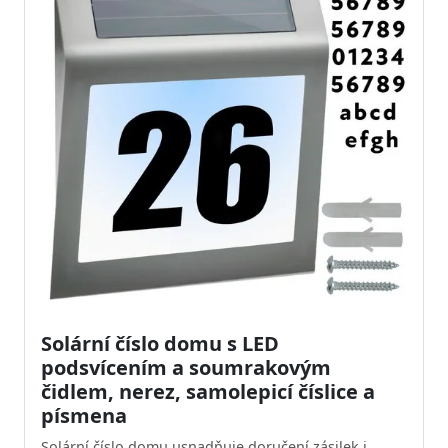
Solární číslo domu s LED
podsvícením a soumrakovým
čidlem, nerez, samolepicí číslice a
písmena
Solární číslo domu usnadňuje doručení zásilek i