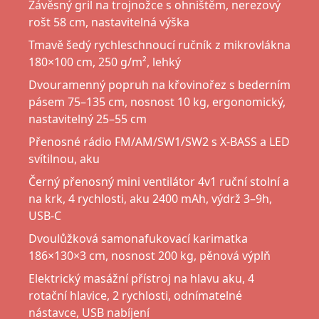
Závěsný gril na trojnožce s ohništěm, nerezový
rošt 58 cm, nastavitelná výška
Tmavě šedý rychleschnoucí ručník z mikrovlákna
180×100 cm, 250 g/m², lehký
Dvouramenný popruh na křovinořez s bederním
pásem 75–135 cm, nosnost 10 kg, ergonomický,
nastavitelný 25–55 cm
Přenosné rádio FM/AM/SW1/SW2 s X-BASS a LED
svítilnou, aku
Černý přenosný mini ventilátor 4v1 ruční stolní a
na krk, 4 rychlosti, aku 2400 mAh, výdrž 3–9h,
USB-C
Dvoulůžková samonafukovací karimatka
186×130×3 cm, nosnost 200 kg, pěnová výplň
Elektrický masážní přístroj na hlavu aku, 4
rotační hlavice, 2 rychlosti, odnímatelné
nástavce, USB nabíjení