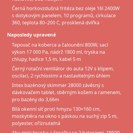
Černá horkovzdušná fritéza bez oleje 16l 2400W
s dotykovým panelem, 10 programů, cirkulace
360, teplota 80–200 C, prosklená dvířka
Naposledy upravené
Tepovač na koberce a čalounění 800W, sací
výkon 17 000 Pa, nádrž 1800 ml, tryska na
chlupy, hadice 1,5 m, kabel 5 m
Černý rotační ventilátor do auta 12V s klipem,
oscilací, 2 rychlostmi a nastavitelným úhlem
Intex bazénový skimmer 28000 závěsný s
dávkovačem tablet, sběrným košem a ramenem,
pro bazény do 3,66m
Bílá okenní síť proti hmyzu 130×160 cm,
moskytiéra na okno s páskou na suchý zip 5 m,
polyester, oříznutelná
Aku mini bruska a řezačka se 2 bateriemi, 19500