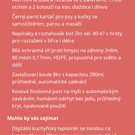
ot/min a 2 kotouči na kov, dlaždice i dřevo
Černý parní kartáč pro psy a kočky se
samočištěním, párou a masáží
Napínáky a roztahovák bot 2ks vel. 40-47 s hroty
pro roztažení v šířce i délce
Bílá ochranná síť proti hmyzu na záhony 3×6m,
80 mesh 0,17mm, HDPE, propustná pro světlo a
déšť
Zavlažovací koule 8ks s kapacitou 280ml,
průhledné, automatické zalévání
Kovová živolovná past na myši s automatickým
zavíráním, humánní odchyt bez jedu, průhledný
kryt, opakované použití
Mohlo by vás zajímat
Digitální kuchyňský teploměr se sondou na