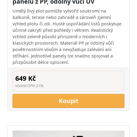
panelů z PP, odolný vůči UV
Umělý živý plot pomůže vytvořit soukromí na
balkoně, terase nebo zahradě a zároveň zjemní
vzhled plotu či zdi. Husté uspořádání listů poskytuje
účinné zakrytí před pohledy i větrem. Realistický
vzhled zeleně působí přirozeně v moderních i
klasických prostorech. Materiál PP je odolný vůči
povětrnostním vlivům a nevyžaduje zalévání ani
stříhání. Jednotlivé panely lze snadno spojovat a
přizpůsobit délce oplocení.
649 Kč
včetně DPH 21%
Koupit