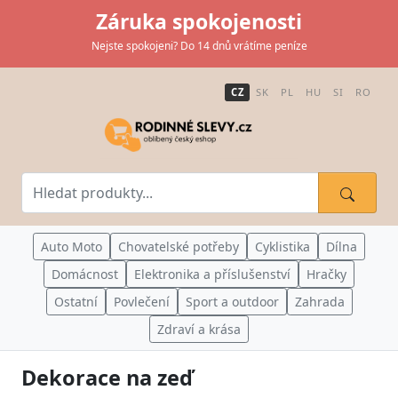
Záruka spokojenosti
Nejste spokojeni? Do 14 dnů vrátíme peníze
CZ
SK
PL
HU
SI
RO
Auto Moto
Chovatelské potřeby
Cyklistika
Dílna
Domácnost
Elektronika a příslušenství
Hračky
Ostatní
Povlečení
Sport a outdoor
Zahrada
Zdraví a krása
Dekorace na zeď