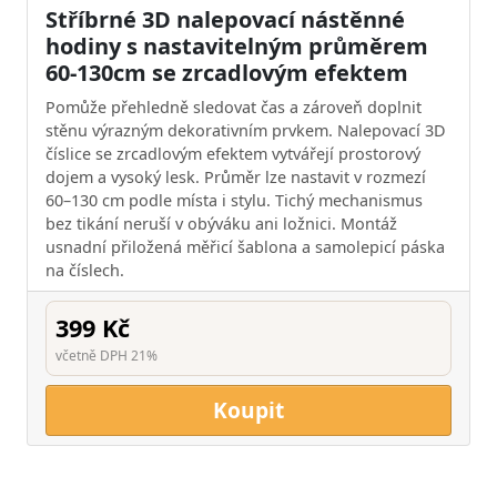
Stříbrné 3D nalepovací nástěnné
hodiny s nastavitelným průměrem
60-130cm se zrcadlovým efektem
Pomůže přehledně sledovat čas a zároveň doplnit
stěnu výrazným dekorativním prvkem. Nalepovací 3D
číslice se zrcadlovým efektem vytvářejí prostorový
dojem a vysoký lesk. Průměr lze nastavit v rozmezí
60–130 cm podle místa i stylu. Tichý mechanismus
bez tikání neruší v obýváku ani ložnici. Montáž
usnadní přiložená měřicí šablona a samolepicí páska
na číslech.
399 Kč
včetně DPH 21%
Koupit