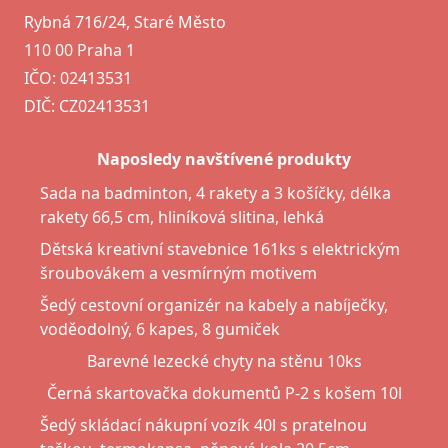
Rybná 716/24, Staré Město
110 00 Praha 1
IČO: 02413531
DIČ: CZ02413531
Naposledy navštívené produkty
Sada na badminton, 4 rakety a 3 košíčky, délka
rakety 66,5 cm, hliníková slitina, lehká
Dětská kreativní stavebnice 161ks s elektrickým
šroubovákem a vesmírným motivem
Šedý cestovní organizér na kabely a nabíječky,
voděodolný, 6 kapes, 8 gumiček
Barevné lezecké chyty na stěnu 10ks
Černá skartovačka dokumentů P-2 s košem 10l
Šedý skládací nákupní vozík 40l s pratelnou