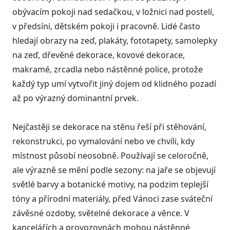
obývacím pokoji nad sedačkou, v ložnici nad postelí,
v předsíni, dětském pokoji i pracovně. Lidé často
hledají obrazy na zeď, plakáty, fototapety, samolepky
na zeď, dřevěné dekorace, kovové dekorace,
makramé, zrcadla nebo nástěnné police, protože
každý typ umí vytvořit jiný dojem od klidného pozadí
až po výrazný dominantní prvek.
Nejčastěji se dekorace na stěnu řeší při stěhování,
rekonstrukci, po vymalování nebo ve chvíli, kdy
místnost působí neosobně. Používají se celoročně,
ale výrazně se mění podle sezony: na jaře se objevují
světlé barvy a botanické motivy, na podzim teplejší
tóny a přírodní materiály, před Vánoci zase sváteční
závěsné ozdoby, světelné dekorace a věnce. V
kancelářích a provozovnách mohou nástěnné