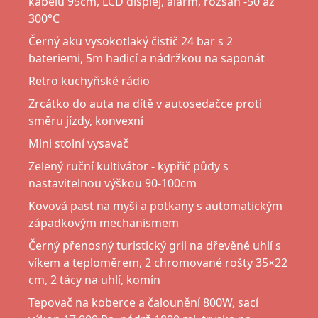
kabelu 95cm, LCD displej, alarm, rozsah -50 až
300°C
Černý aku vysokotlaký čistič 24 bar s 2
bateriemi, 5m hadicí a nádržkou na saponát
Retro kuchyňské rádio
Zrcátko do auta na dítě v autosedačce proti
směru jízdy, konvexní
Mini stolní vysavač
Zelený ruční kultivátor - kypřič půdy s
nastavitelnou výškou 90-100cm
Kovová past na myši a potkany s automatickým
západkovým mechanismem
Černý přenosný turistický gril na dřevěné uhlí s
víkem a teploměrem, 2 chromované rošty 35×22
cm, 2 tácy na uhlí, komín
Tepovač na koberce a čalounění 800W, sací