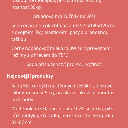
taškou, termokapsa, pěnová kola 20,5cm,
nosnost 30kg
Arkádová hra Tučňák na věži
Šedá ochranná plachta na auto 572x180x120cm
s dvojitými švy, elastickými pásy a přenosnou
taškou
Černý napěňovač mléka 400W se 4 provozními
režimy a ohřevem do 75°C
Sada příslušenství pro AKU vyžínač
Nejnovější produkty
Sada 5ks černých nástěnných věšáků z zinkové
slitiny, nosnost 5 kg, práškové lakování, montáž
na šrouby
Multifunkční skládací lopata 16v1, sekerka, pilka,
nůž, motyka, křesadlo, nerez ocel, teleskopická
37–67 cm