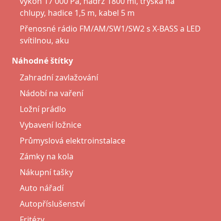
výkon 17 000 Pa, nádrž 1800 ml, tryska na
chlupy, hadice 1,5 m, kabel 5 m
Přenosné rádio FM/AM/SW1/SW2 s X-BASS a LED
svítilnou, aku
Náhodné štítky
Zahradní zavlažování
Nádobí na vaření
Ložní prádlo
Vybavení ložnice
Průmyslová elektroinstalace
Zámky na kola
Nákupní tašky
Auto nářadí
Autopříslušenství
Fritézy