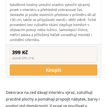
Nástěnné hodiny umožní snadno vytvořit výrazný
prvek v interiéru a přehledně zobrazovat čas.
Sestavíte je podle vlastních představ v průměru 60 až
130 cm, takže se přizpůsobí menší i větší stěně. Tiché
provedení bez rušivého tikání zlepšuje komfort v
obývacím pokoji nebo ložnici. Samolepicí číslice,
měřicí páska a přiložený háček usnadňují montáž i
umístění ciferníku.
399 Kč
včetně DPH 21%
Koupit
Dekorace na zeď dávají interiéru výraz, zútulňují
prázdné plochy a pomáhají propojit nábytek, barvy i
osobní styl domácnosti. V praxi se používají v