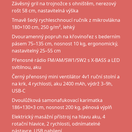
Závěsný gril na trojnožce s ohništěm, nerezový
rošt 58 cm, nastavitelná výška
Tmavě šedý rychleschnoucí ručník z mikrovlákna
180×100 cm, 250 g/m², lehký
Dvouramenný popruh na křovinořez s bederním
pásem 75–135 cm, nosnost 10 kg, ergonomický,
nastavitelný 25–55 cm
Přenosné rádio FM/AM/SW1/SW2 s X-BASS a LED
svítilnou, aku
Černý přenosný mini ventilátor 4v1 ruční stolní a
na krk, 4 rychlosti, aku 2400 mAh, výdrž 3–9h,
USB-C
Dvoulůžková samonafukovací karimatka
186×130×3 cm, nosnost 200 kg, pěnová výplň
Elektrický masážní přístroj na hlavu aku, 4
rotační hlavice, 2 rychlosti, odnímatelné
nástavce, USB nabíjení