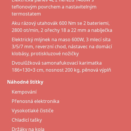
teflonovým povrchem a nastavitelným
termostatem
Aku rázový utahovák 600 Nm se 2 bateriemi,
2800 ot/min, 2 ořechy 18 a 22 mm a nabíječka
Elektrický mlýnek na maso 600W, 3 mlecí síta
3/5/7 mm, reverzní chod, nástavec na domácí
klobásy, protiskluzové nožičky
Dvoulůžková samonafukovací karimatka
186×130×3 cm, nosnost 200 kg, pěnová výplň
Náhodné štítky
Kempování
Přenosná elektronika
Vysokotlaké čističe
Chladicí tašky
Držáky na kola