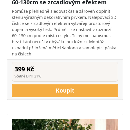
60-130cm se zrcadlovým efektem
Pomůže přehledně sledovat čas a zároveň doplnit
stěnu výrazným dekorativním prvkem. Nalepovací 3D
číslice se zrcadlovým efektem vytvářejí prostorový
dojem a vysoký lesk. Průměr lze nastavit v rozmezí
60–130 cm podle místa i stylu. Tichý mechanismus
bez tikání neruší v obýváku ani ložnici. Montáž
usnadní přiložená měřicí šablona a samolepicí páska
na číslech.
399 Kč
včetně DPH 21%
Koupit