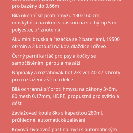
pro bazény do 3,66m
Bílá okenní síť proti hmyzu 130×160 cm,
moskytiéra na okno s páskou na suchý zip 5 m,
polyester, oříznutelná
Aku mini bruska a řezačka se 2 bateriemi, 19500
ot/min a 2 kotouči na kov, dlaždice i dřevo
Černý parní kartáč pro psy a kočky se
samočištěním, párou a masáží
Napínáky a roztahovák bot 2ks vel. 40-47 s hroty
pro roztažení v šířce i délce
Bílá ochranná síť proti hmyzu na záhony 3×6m,
80 mesh 0,17mm, HDPE, propustná pro světlo a
déšť
Zavlažovací koule 8ks s kapacitou 280ml,
průhledné, automatické zalévání
Kovová živolovná past na myši s automatickým