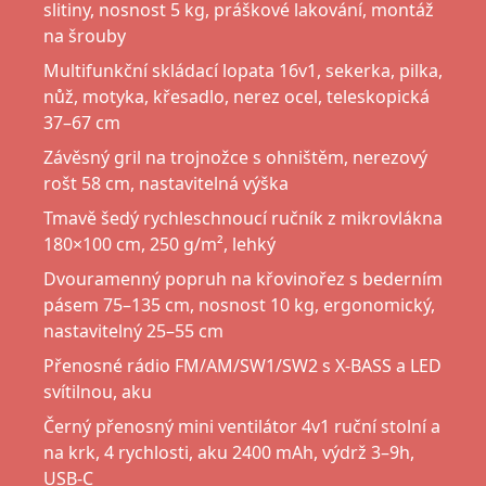
slitiny, nosnost 5 kg, práškové lakování, montáž
na šrouby
Multifunkční skládací lopata 16v1, sekerka, pilka,
nůž, motyka, křesadlo, nerez ocel, teleskopická
37–67 cm
Závěsný gril na trojnožce s ohništěm, nerezový
rošt 58 cm, nastavitelná výška
Tmavě šedý rychleschnoucí ručník z mikrovlákna
180×100 cm, 250 g/m², lehký
Dvouramenný popruh na křovinořez s bederním
pásem 75–135 cm, nosnost 10 kg, ergonomický,
nastavitelný 25–55 cm
Přenosné rádio FM/AM/SW1/SW2 s X-BASS a LED
svítilnou, aku
Černý přenosný mini ventilátor 4v1 ruční stolní a
na krk, 4 rychlosti, aku 2400 mAh, výdrž 3–9h,
USB-C