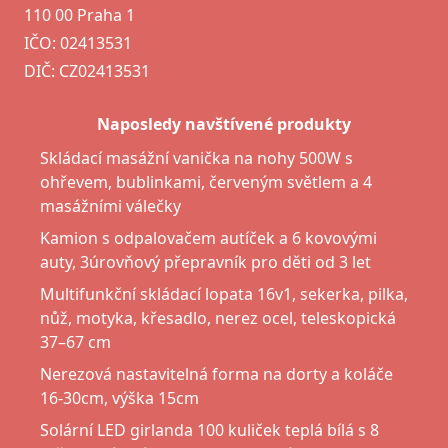
110 00 Praha 1
IČO: 02413531
DIČ: CZ02413531
Naposledy navštívené produkty
Skládací masážní vanička na nohy 500W s
ohřevem, bublinkami, červeným světlem a 4
masážními válečky
Kamion s odpalovačem autíček a 6 kovovými
auty, 3úrovňový přepravník pro děti od 3 let
Multifunkční skládací lopata 16v1, sekerka, pilka,
nůž, motyka, křesadlo, nerez ocel, teleskopická
37–67 cm
Nerezová nastavitelná forma na dorty a koláče
16-30cm, výška 15cm
Solární LED girlanda 100 kuliček teplá bílá s 8