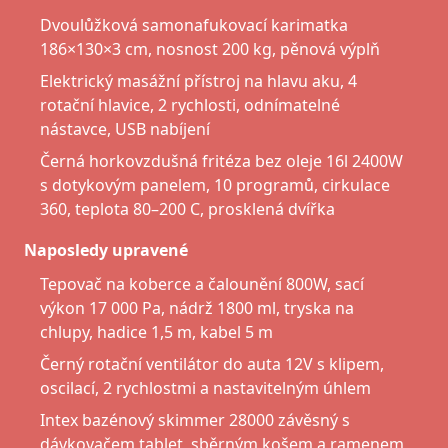
Dvoulůžková samonafukovací karimatka
186×130×3 cm, nosnost 200 kg, pěnová výplň
Elektrický masážní přístroj na hlavu aku, 4
rotační hlavice, 2 rychlosti, odnímatelné
nástavce, USB nabíjení
Černá horkovzdušná fritéza bez oleje 16l 2400W
s dotykovým panelem, 10 programů, cirkulace
360, teplota 80–200 C, prosklená dvířka
Naposledy upravené
Tepovač na koberce a čalounění 800W, sací
výkon 17 000 Pa, nádrž 1800 ml, tryska na
chlupy, hadice 1,5 m, kabel 5 m
Černý rotační ventilátor do auta 12V s klipem,
oscilací, 2 rychlostmi a nastavitelným úhlem
Intex bazénový skimmer 28000 závěsný s
dávkovačem tablet, sběrným košem a ramenem,