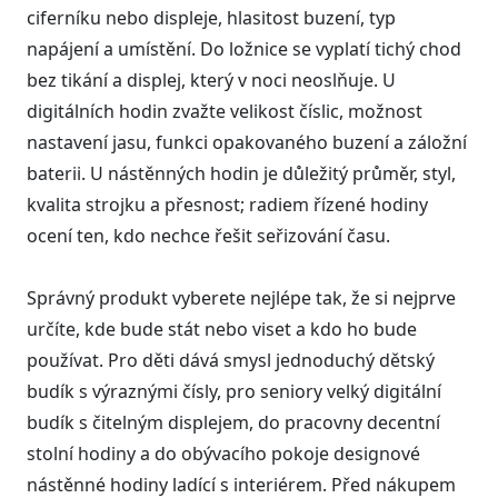
ciferníku nebo displeje, hlasitost buzení, typ
napájení a umístění. Do ložnice se vyplatí tichý chod
bez tikání a displej, který v noci neoslňuje. U
digitálních hodin zvažte velikost číslic, možnost
nastavení jasu, funkci opakovaného buzení a záložní
baterii. U nástěnných hodin je důležitý průměr, styl,
kvalita strojku a přesnost; radiem řízené hodiny
ocení ten, kdo nechce řešit seřizování času.
Správný produkt vyberete nejlépe tak, že si nejprve
určíte, kde bude stát nebo viset a kdo ho bude
používat. Pro děti dává smysl jednoduchý dětský
budík s výraznými čísly, pro seniory velký digitální
budík s čitelným displejem, do pracovny decentní
stolní hodiny a do obývacího pokoje designové
nástěnné hodiny ladící s interiérem. Před nákupem