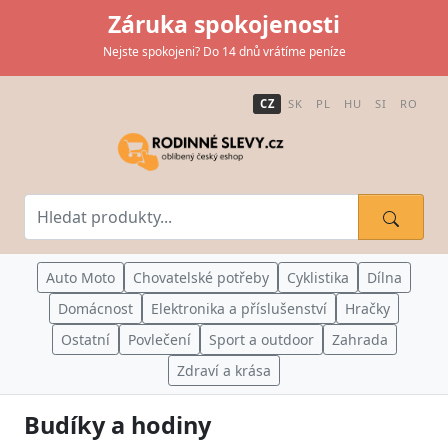
Záruka spokojenosti
Nejste spokojeni? Do 14 dnů vrátíme peníze
CZ
SK
PL
HU
SI
RO
Auto Moto
Chovatelské potřeby
Cyklistika
Dílna
Domácnost
Elektronika a příslušenství
Hračky
Ostatní
Povlečení
Sport a outdoor
Zahrada
Zdraví a krása
Budíky a hodiny