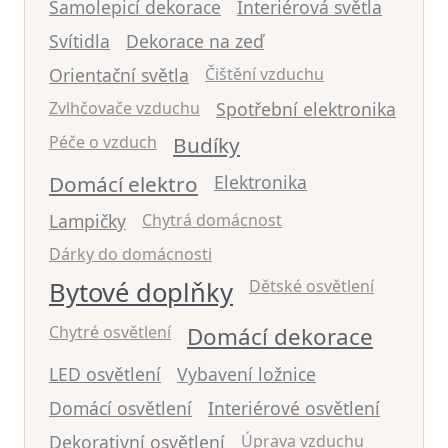
Samolepicí dekorace
Interiérová světla
Svítidla
Dekorace na zeď
Orientační světla
Čištění vzduchu
Zvlhčovače vzduchu
Spotřební elektronika
Péče o vzduch
Budíky
Domácí elektro
Elektronika
Lampičky
Chytrá domácnost
Dárky do domácnosti
Bytové doplňky
Dětské osvětlení
Chytré osvětlení
Domácí dekorace
LED osvětlení
Vybavení ložnice
Domácí osvětlení
Interiérové osvětlení
Dekorativní osvětlení
Úprava vzduchu