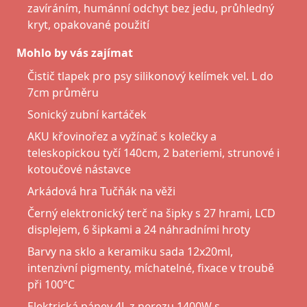
zavíráním, humánní odchyt bez jedu, průhledný
kryt, opakované použití
Mohlo by vás zajímat
Čistič tlapek pro psy silikonový kelímek vel. L do
7cm průměru
Sonický zubní kartáček
AKU křovinořez a vyžínač s kolečky a
teleskopickou tyčí 140cm, 2 bateriemi, strunové i
kotoučové nástavce
Arkádová hra Tučňák na věži
Černý elektronický terč na šipky s 27 hrami, LCD
displejem, 6 šipkami a 24 náhradními hroty
Barvy na sklo a keramiku sada 12x20ml,
intenzivní pigmenty, míchatelné, fixace v troubě
při 100°C
Elektrická pánev 4L z nerezu 1400W s