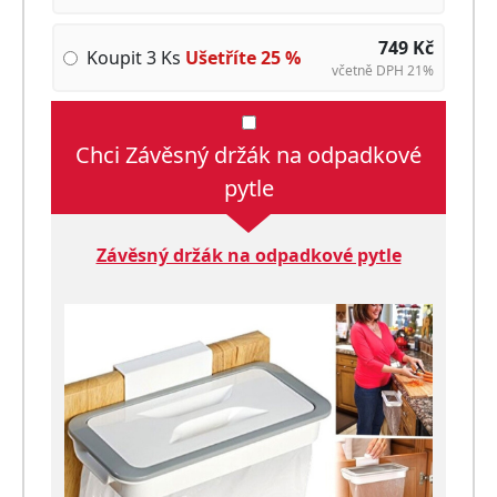
749
Kč
Koupit 3 Ks
Ušetříte
25
%
včetně DPH 21%
Chci Závěsný držák na odpadkové
pytle
Závěsný držák na odpadkové pytle