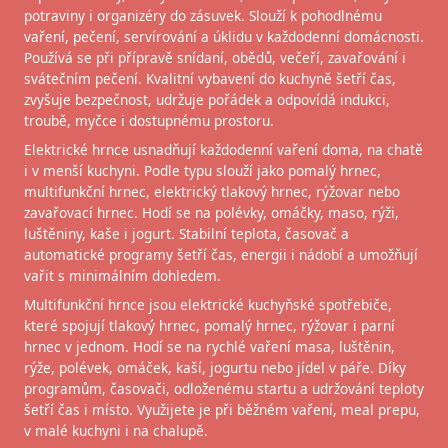
potraviny i organizéry do zásuvek. Slouží k pohodlnému
vaření, pečení, servírování a úklidu v každodenní domácnosti.
Používá se při přípravě snídaní, obědů, večeří, zavařování i
svátečním pečení. Kvalitní vybavení do kuchyně šetří čas,
zvyšuje bezpečnost, udržuje pořádek a odpovídá indukci,
troubě, myčce i dostupnému prostoru.
Elektrické hrnce usnadňují každodenní vaření doma, na chatě
i v menší kuchyni. Podle typu slouží jako pomalý hrnec,
multifunkční hrnec, elektrický tlakový hrnec, rýžovar nebo
zavařovací hrnec. Hodí se na polévky, omáčky, maso, rýži,
luštěniny, kaše i jogurt. Stabilní teplota, časovač a
automatické programy šetří čas, energii i nádobí a umožňují
vařit s minimálním dohledem.
Multifunkční hrnce jsou elektrické kuchyňské spotřebiče,
které spojují tlakový hrnec, pomalý hrnec, rýžovar i parní
hrnec v jednom. Hodí se na rychlé vaření masa, luštěnin,
rýže, polévek, omáček, kaší, jogurtu nebo jídel v páře. Díky
programům, časovači, odloženému startu a udržování teploty
šetří čas i místo. Využijete je při běžném vaření, meal prepu,
v malé kuchyni i na chalupě.