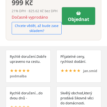
999 Kč
21% DPH · 825.62 Kč bez DPH
Dočasně vyprodáno
Objednat
Chcete vědět, až bude zase
skladem?
Rychlé doručení.Dobře
Přijatelné ceny,
upraveno na cestu.
rychlost dodání.
★★★★★
★★★★★
jan.smid
podmalba
Rychlé doručení...do
Skvělý obchod,který
dvou dnů -
prodává šikovné věci
do domácnosti.