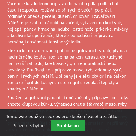
Vaření je každodenní příprava domácího jídla podle chuti,
času i rozpočtu. Používá se při rychlé večeři po práci,
rodinném obědě, pečení, dušení, grilování i zavařování.
Důležité je kvalitní nádobí na vaření, vybavení do kuchyně,
nejlepší pánev, hrnec na indukci, ostré nože, prkénka, mixéry
a kuchyňské spotřebiče, které zjednodušují přípravu a
pomáhají dosáhnout lepšího výsledku.
Elektrické grily umožňují pohodlné grilování bez uhlí, plynu a
nadměrného kouře. Hodí se na balkon, terasu, do kuchyně i
na menší zahradu, kde klasický gril není praktický nebo
povolený. Používají se k přípravě masa, ryb, zeleniny, sýrů,
panini i rychlých večeří. Oblíbený je elektrický gril na balkon,
kontaktní gril do kuchyně i stolní gril s regulací teploty a
snadným čištěním.
Smažení a grilování jsou oblíbené způsoby přípravy jídel, když
chcete křupavou kůrku, výraznou chuť a šťavnaté maso, ryby,
zeleninu nebo sýry. Používá se pánev na smažení, fritovací
Tento web používá cookies pro zlepšení vašeho zážitku.
hrnec, grilovací pánev, kontaktní gril, elektrický gril i plynový
gril na terasu. Důležitý je vhodný olej na smažení, nepřilnavý
Pouze nezbytné
Souhlasím
povrch, regulace teploty, snadné čištění a bezpečné
používání doma i venku.