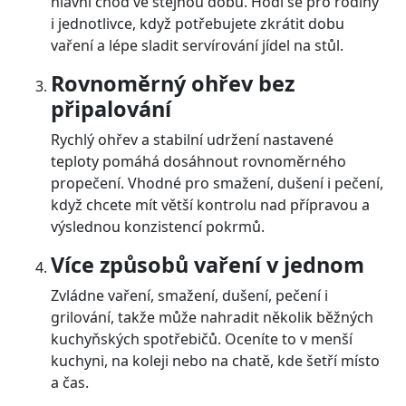
hlavní chod ve stejnou dobu. Hodí se pro rodiny
i jednotlivce, když potřebujete zkrátit dobu
vaření a lépe sladit servírování jídel na stůl.
Rovnoměrný ohřev bez
připalování
Rychlý ohřev a stabilní udržení nastavené
teploty pomáhá dosáhnout rovnoměrného
propečení. Vhodné pro smažení, dušení i pečení,
když chcete mít větší kontrolu nad přípravou a
výslednou konzistencí pokrmů.
Více způsobů vaření v jednom
Zvládne vaření, smažení, dušení, pečení i
grilování, takže může nahradit několik běžných
kuchyňských spotřebičů. Oceníte to v menší
kuchyni, na koleji nebo na chatě, kde šetří místo
a čas.