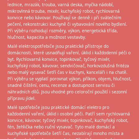
lednice, mrazák, trouba, varná deska, myčka nádobí,
mikrovlnná trouba, mixér, kuchyňský robot, rychlovarná
konvice nebo kávovar. Používají se denně i při svátečním
pečení, rekonstrukci kuchyně či vybavování nového bydlení.
Při výběru rozhodují rozměry, výkon, energetická třída,
hlučnost, kapacita a možnost vestavby.
Malé elektrospotřebiče jsou praktické přístroje do
domácnosti, které usnadňují vaření, úklid i každodenní péči o
byt. Rychlovarná konvice, topinkovač, tyčový mixér,
kuchyňský robot, kávovar, sendvičovač, horkovzdušná fritéza
nebo malý vysavač šetří čas v kuchyni, kanceláři i na chatě.
Při výběru se vyplatí porovnat výkon, příkon, objem, hlučnost,
snadné čištění, cenu, recenze a dostupnost servisu či
náhradních dílů. Jsou vhodné pro celoroční použití i sezonní
přípravu jídel.
Malé spotřebiče jsou praktické domácí elektro pro
každodenní vaření, úklid i osobní péči. Patří sem rychlovarná
konvice, kávovar, tyčový mixér, topinkovač, kuchyňský robot,
fén, žehlička nebo ruční vysavač. Tyto malé domácí a
kuchyňské spotřebiče šetří čas, nezabírají mnoho místa a