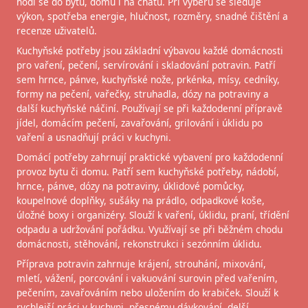
hodí se do bytu, domu i na chatu. Při výběru se sleduje
výkon, spotřeba energie, hlučnost, rozměry, snadné čištění a
recenze uživatelů.
Kuchyňské potřeby jsou základní výbavou každé domácnosti
pro vaření, pečení, servírování i skladování potravin. Patří
sem hrnce, pánve, kuchyňské nože, prkénka, mísy, cedníky,
formy na pečení, vařečky, struhadla, dózy na potraviny a
další kuchyňské náčiní. Používají se při každodenní přípravě
jídel, domácím pečení, zavařování, grilování i úklidu po
vaření a usnadňují práci v kuchyni.
Domácí potřeby zahrnují praktické vybavení pro každodenní
provoz bytu či domu. Patří sem kuchyňské potřeby, nádobí,
hrnce, pánve, dózy na potraviny, úklidové pomůcky,
koupelnové doplňky, sušáky na prádlo, odpadkové koše,
úložné boxy i organizéry. Slouží k vaření, úklidu, praní, třídění
odpadu a udržování pořádku. Využívají se při běžném chodu
domácnosti, stěhování, rekonstrukci i sezónním úklidu.
Příprava potravin zahrnuje krájení, strouhání, mixování,
mletí, vážení, porcování i vakuování surovin před vařením,
pečením, zavařováním nebo uložením do krabiček. Slouží k
rychlejší práci v kuchyni, přesnému dávkování, delší