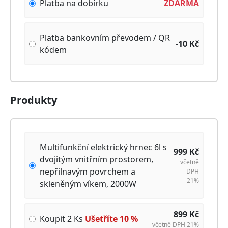
Platba na dobírku
ZDARMA
Platba bankovním převodem / QR
-10
Kč
kódem
Produkty
Multifunkční elektrický hrnec 6l s
999
Kč
dvojitým vnitřním prostorem,
včetně
nepřilnavým povrchem a
DPH
21%
skleněným víkem, 2000W
899
Kč
Koupit 2 Ks
Ušetříte
10
%
včetně DPH 21%