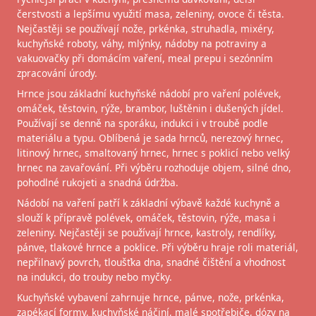
čerstvosti a lepšímu využití masa, zeleniny, ovoce či těsta.
Nejčastěji se používají nože, prkénka, struhadla, mixéry,
kuchyňské roboty, váhy, mlýnky, nádoby na potraviny a
vakuovačky při domácím vaření, meal prepu i sezónním
zpracování úrody.
Hrnce jsou základní kuchyňské nádobí pro vaření polévek,
omáček, těstovin, rýže, brambor, luštěnin i dušených jídel.
Používají se denně na sporáku, indukci i v troubě podle
materiálu a typu. Oblíbená je sada hrnců, nerezový hrnec,
litinový hrnec, smaltovaný hrnec, hrnec s poklicí nebo velký
hrnec na zavařování. Při výběru rozhoduje objem, silné dno,
pohodlné rukojeti a snadná údržba.
Nádobí na vaření patří k základní výbavě každé kuchyně a
slouží k přípravě polévek, omáček, těstovin, rýže, masa i
zeleniny. Nejčastěji se používají hrnce, kastroly, rendlíky,
pánve, tlakové hrnce a poklice. Při výběru hraje roli materiál,
nepřilnavý povrch, tloušťka dna, snadné čištění a vhodnost
na indukci, do trouby nebo myčky.
Kuchyňské vybavení zahrnuje hrnce, pánve, nože, prkénka,
zapékací formy, kuchyňské náčiní, malé spotřebiče, dózy na