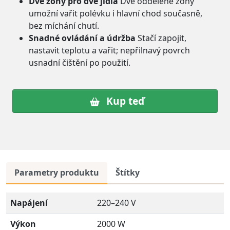
Dvě zóny pro dvě jídla
Dvě oddělené zóny
umožní vařit polévku i hlavní chod současně,
bez míchání chutí.
Snadné ovládání a údržba
Stačí zapojit,
nastavit teplotu a vařit; nepřilnavý povrch
usnadní čištění po použití.
Kup teď
Parametry produktu
Štítky
Napájení
220–240 V
Výkon
2000 W