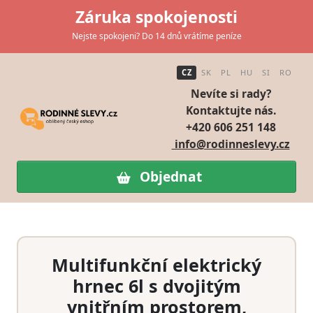
Záruka spokojenosti
Nejste spokojeni? Do 14 dnů vrátíme peníze
CZ
SK
PL
HU
SI
RO
Nevíte si rady?
Kontaktujte nás.
+420 606 251 148
info@rodinneslevy.cz
Objednat
Multifunkční elektrický
hrnec 6l s dvojitým
vnitřním prostorem,