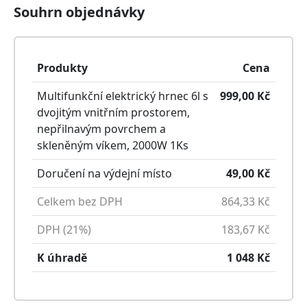
Souhrn objednávky
Produkty
Cena
Multifunkční elektrický hrnec 6l s
999,00
Kč
dvojitým vnitřním prostorem,
nepřilnavým povrchem a
skleněným víkem, 2000W
1
Ks
Doručení na výdejní místo
49,00
Kč
Celkem bez DPH
864,33
Kč
DPH (21%)
183,67
Kč
K úhradě
1 048
Kč