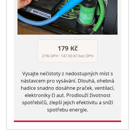
179 Kč
21% DPH · 147.93 Kč bez DPH
Vysajte nečistoty z nedostupných míst s
nástavcem pro vysávání. Dlouhá, ohebná
hadice snadno dosáhne praček, ventilací,
elektroniky či aut. Prodlouží životnost
spotřebičů, zlepší jejich efektivitu a sníží
spotřebu energie.