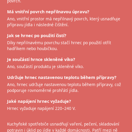
povrch.
Má vnitřní povrch nepřilnavou úpravu?
Ano, vnitřní prostor má nepřilnavý povrch, který usnadňuje
přípravu jídla i následné čištění.
Jak se hrnec po použití čistí?
Díky nepřilnavému povrchu stačí hrnec po použití otřít
hadříkem nebo houbičkou.
Je součástí hrnce skleněné víko?
Ano, součástí produktu je skleněné víko.
Udržuje hrnec nastavenou teplotu během přípravy?
Ano, hrnec udržuje nastavenou teplotu během přípravy, což
podporuje rovnoměrné prohřátí jídla.
Jaké napájení hrnec vyžaduje?
Hrnec vyžaduje napájení 220–240 V.
Kuchyňské spotřebiče usnadňují vaření, pečení, skladování
potravin i úklid po jídle v každé domácnosti. Patří mezi ně