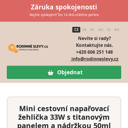
Záruka spokojenosti
Nejste spokojeni? Do 14 dnů vrátíme peníze
CZ
SK
PL
HU
SI
RO
Nevíte si rady?
Kontaktujte nás.
+420 606 251 148
info@rodinneslevy.cz
Objednat
Mini cestovní napařovací
žehlička 33W s titanovým
panelem a nádržkou 50ml