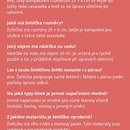
Ano. Díky kompaktním rozměrům 25 × 8 cm se vejde do
tašky nebo zavazadla a hodí se na úpravu oblečení po
vybalení.
Jaké má žehlička rozměry?
Žehlička má rozměry 25 × 8 cm, takže je kompaktní pro
uložení v tašce nebo zavazadle.
Jaký objem má nádržka na vodu?
Nádržka na vodu má objem 50 ml. Je určená pro rychlé
použití a lze ji průběžně doplňovat při úpravách oblečení.
Lze s touto žehličkou žehlit nasucho i s párou?
Ano. Žehlička podporuje suché žehlení i žehlení s párou podle
potřeby úpravy oděvů.
Na jaké typy látek je jemné napařování vhodné?
Jemné napařování je vhodné pro různé tkaniny včetně
hedvábí, bavlny, viskózy a jemných směsí.
Z jakého materiálu je žehlička vyrobená?
Žehlička má tělo z ABS a titanový panel. Tyto materiály jsou
uvedené v parametrech produktu.