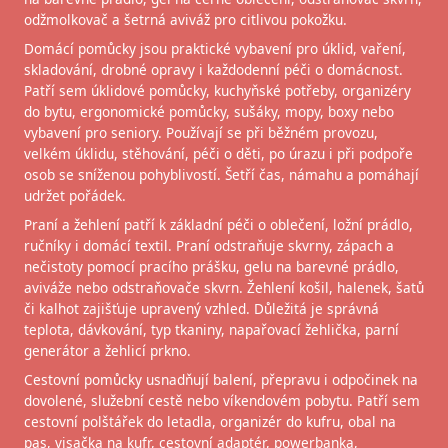
odžmolkovač a šetrná aviváž pro citlivou pokožku.
Domácí pomůcky jsou praktické vybavení pro úklid, vaření,
skladování, drobné opravy i každodenní péči o domácnost.
Patří sem úklidové pomůcky, kuchyňské potřeby, organizéry
do bytu, ergonomické pomůcky, sušáky, mopy, boxy nebo
vybavení pro seniory. Používají se při běžném provozu,
velkém úklidu, stěhování, péči o děti, po úrazu i při podpoře
osob se sníženou pohyblivostí. Šetří čas, námahu a pomáhají
udržet pořádek.
Praní a žehlení patří k základní péči o oblečení, ložní prádlo,
ručníky i domácí textil. Praní odstraňuje skvrny, zápach a
nečistoty pomocí pracího prášku, gelu na barevné prádlo,
aviváže nebo odstraňovače skvrn. Žehlení košil, halenek, šatů
či kalhot zajišťuje upravený vzhled. Důležitá je správná
teplota, dávkování, typ tkaniny, napařovací žehlička, parní
generátor a žehlicí prkno.
Cestovní pomůcky usnadňují balení, přepravu i odpočinek na
dovolené, služební cestě nebo víkendovém pobytu. Patří sem
cestovní polštářek do letadla, organizér do kufru, obal na
pas, visačka na kufr, cestovní adaptér, powerbanka,