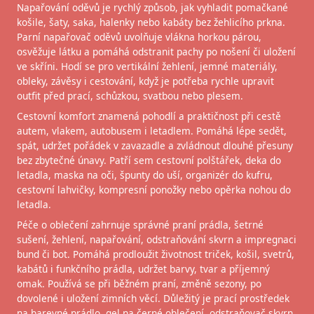
Napařování oděvů je rychlý způsob, jak vyhladit pomačkané
košile, šaty, saka, halenky nebo kabáty bez žehlicího prkna.
Parní napařovač oděvů uvolňuje vlákna horkou párou,
osvěžuje látku a pomáhá odstranit pachy po nošení či uložení
ve skříni. Hodí se pro vertikální žehlení, jemné materiály,
obleky, závěsy i cestování, když je potřeba rychle upravit
outfit před prací, schůzkou, svatbou nebo plesem.
Cestovní komfort znamená pohodlí a praktičnost při cestě
autem, vlakem, autobusem i letadlem. Pomáhá lépe sedět,
spát, udržet pořádek v zavazadle a zvládnout dlouhé přesuny
bez zbytečné únavy. Patří sem cestovní polštářek, deka do
letadla, maska na oči, špunty do uší, organizér do kufru,
cestovní lahvičky, kompresní ponožky nebo opěrka nohou do
letadla.
Péče o oblečení zahrnuje správné praní prádla, šetrné
sušení, žehlení, napařování, odstraňování skvrn a impregnaci
bund či bot. Pomáhá prodloužit životnost triček, košil, svetrů,
kabátů i funkčního prádla, udržet barvy, tvar a příjemný
omak. Používá se při běžném praní, změně sezony, po
dovolené i uložení zimních věcí. Důležitý je prací prostředek
na barevné prádlo, gel na černé oblečení, odstraňovač skvrn,