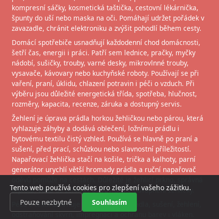
kompresní sáčky, kosmetická taštička, cestovní lékárnička,
špunty do uší nebo maska na oči. Pomáhají udržet pořádek v
zavazadle, chránit elektroniku a zvýšit pohodlí během cesty.
Domácí spotřebiče usnadňují každodenní chod domácnosti,
šetří čas, energii i práci. Patří sem lednice, pračky, myčky
nádobí, sušičky, trouby, varné desky, mikrovlnné trouby,
vysavače, kávovary nebo kuchyňské roboty. Používají se při
vaření, praní, úklidu, chlazení potravin i péči o vzduch. Při
výběru jsou důležité energetická třída, spotřeba, hlučnost,
rozměry, kapacita, recenze, záruka a dostupný servis.
Žehlení je úprava prádla horkou žehličkou nebo párou, která
vyhlazuje záhyby a dodává oblečení, ložnímu prádlu i
bytovému textilu čistý vzhled. Používá se hlavně po praní a
sušení, před prací, schůzkou nebo slavnostní příležitostí.
Napařovací žehlička stačí na košile, trička a kalhoty, parní
generátor urychlí větší hromady prádla a ruční napařovač
oděvů pomůže na cestách. Důležité je žehlicí prkno, správná
Tento web používá cookies pro zlepšení vašeho zážitku.
teplota, voda do žehličky a pravidelné odvápnění žehličky.
Pouze nezbytné
Souhlasím
Péče o textil zahrnuje správné praní prádla, sušení, žehlení,
odstraňování skvrn, impregnaci a ochranu barev i vláken.