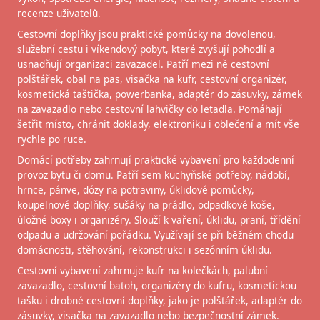
recenze uživatelů.
Cestovní doplňky jsou praktické pomůcky na dovolenou,
služební cestu i víkendový pobyt, které zvyšují pohodlí a
usnadňují organizaci zavazadel. Patří mezi ně cestovní
polštářek, obal na pas, visačka na kufr, cestovní organizér,
kosmetická taštička, powerbanka, adaptér do zásuvky, zámek
na zavazadlo nebo cestovní lahvičky do letadla. Pomáhají
šetřit místo, chránit doklady, elektroniku i oblečení a mít vše
rychle po ruce.
Domácí potřeby zahrnují praktické vybavení pro každodenní
provoz bytu či domu. Patří sem kuchyňské potřeby, nádobí,
hrnce, pánve, dózy na potraviny, úklidové pomůcky,
koupelnové doplňky, sušáky na prádlo, odpadkové koše,
úložné boxy i organizéry. Slouží k vaření, úklidu, praní, třídění
odpadu a udržování pořádku. Využívají se při běžném chodu
domácnosti, stěhování, rekonstrukci i sezónním úklidu.
Cestovní vybavení zahrnuje kufr na kolečkách, palubní
zavazadlo, cestovní batoh, organizéry do kufru, kosmetickou
tašku i drobné cestovní doplňky, jako je polštářek, adaptér do
zásuvky, visačka na zavazadlo nebo bezpečnostní zámek.