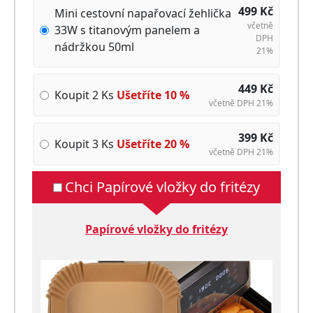
499
Kč
Mini cestovní napařovací žehlička
včetně
33W s titanovým panelem a
DPH
nádržkou 50ml
21%
449
Kč
Koupit 2 Ks
Ušetříte
10
%
včetně DPH 21%
399
Kč
Koupit 3 Ks
Ušetříte
20
%
včetně DPH 21%
Chci Papírové vložky do fritézy
Papírové vložky do fritézy