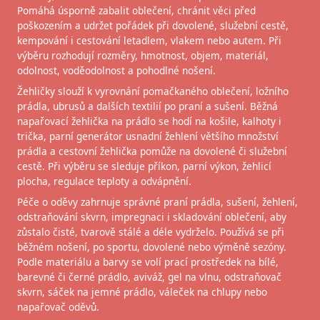
Pomáhá úsporně zabalit oblečení, chránit věci před
poškozením a udržet pořádek při dovolené, služební cestě,
kempování i cestování letadlem, vlakem nebo autem. Při
výběru rozhodují rozměry, hmotnost, objem, materiál,
odolnost, voděodolnost a pohodlné nošení.
Žehličky slouží k vyrovnání pomačkaného oblečení, ložního
prádla, ubrusů a dalších textilií po praní a sušení. Běžná
napařovací žehlička na prádlo se hodí na košile, kalhoty i
trička, parní generátor usnadní žehlení většího množství
prádla a cestovní žehlička pomůže na dovolené či služební
cestě. Při výběru se sleduje příkon, parní výkon, žehlicí
plocha, regulace teploty a odvápnění.
Péče o oděvy zahrnuje správné praní prádla, sušení, žehlení,
odstraňování skvrn, impregnaci i skladování oblečení, aby
zůstalo čisté, tvarově stálé a déle vydrželo. Používá se při
běžném nošení, po sportu, dovolené nebo výměně sezóny.
Podle materiálu a barvy se volí prací prostředek na bílé,
barevné či černé prádlo, aviváž, gel na vlnu, odstraňovač
skvrn, sáček na jemné prádlo, váleček na chlupy nebo
napařovač oděvů.