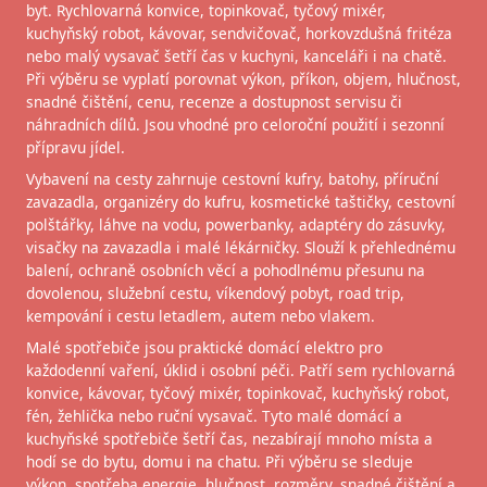
byt. Rychlovarná konvice, topinkovač, tyčový mixér,
kuchyňský robot, kávovar, sendvičovač, horkovzdušná fritéza
nebo malý vysavač šetří čas v kuchyni, kanceláři i na chatě.
Při výběru se vyplatí porovnat výkon, příkon, objem, hlučnost,
snadné čištění, cenu, recenze a dostupnost servisu či
náhradních dílů. Jsou vhodné pro celoroční použití i sezonní
přípravu jídel.
Vybavení na cesty zahrnuje cestovní kufry, batohy, příruční
zavazadla, organizéry do kufru, kosmetické taštičky, cestovní
polštářky, láhve na vodu, powerbanky, adaptéry do zásuvky,
visačky na zavazadla i malé lékárničky. Slouží k přehlednému
balení, ochraně osobních věcí a pohodlnému přesunu na
dovolenou, služební cestu, víkendový pobyt, road trip,
kempování i cestu letadlem, autem nebo vlakem.
Malé spotřebiče jsou praktické domácí elektro pro
každodenní vaření, úklid i osobní péči. Patří sem rychlovarná
konvice, kávovar, tyčový mixér, topinkovač, kuchyňský robot,
fén, žehlička nebo ruční vysavač. Tyto malé domácí a
kuchyňské spotřebiče šetří čas, nezabírají mnoho místa a
hodí se do bytu, domu i na chatu. Při výběru se sleduje
výkon, spotřeba energie, hlučnost, rozměry, snadné čištění a