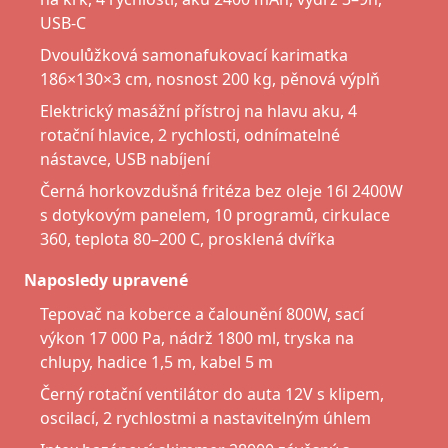
USB-C
Dvoulůžková samonafukovací karimatka
186×130×3 cm, nosnost 200 kg, pěnová výplň
Elektrický masážní přístroj na hlavu aku, 4
rotační hlavice, 2 rychlosti, odnímatelné
nástavce, USB nabíjení
Černá horkovzdušná fritéza bez oleje 16l 2400W
s dotykovým panelem, 10 programů, cirkulace
360, teplota 80–200 C, prosklená dvířka
Naposledy upravené
Tepovač na koberce a čalounění 800W, sací
výkon 17 000 Pa, nádrž 1800 ml, tryska na
chlupy, hadice 1,5 m, kabel 5 m
Černý rotační ventilátor do auta 12V s klipem,
oscilací, 2 rychlostmi a nastavitelným úhlem