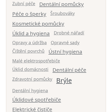
Zubní péče
Dentální pomůcky
Péče o šperky
Šroubováky
Kosmetické pomůcky
Úklid a hygiena
Drobné nářadí
Opravy a údržba
Opravné sady
Čištění povrchů
Ústní hygiena
Malé elektrospotřebiče
Úklid domácnosti
Dentální péče
Zdravotní pomůcky
Brýle
Dentální hygiena
Úklidové spotřebiče
Elektrické čističe