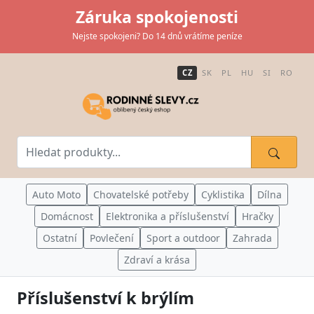
Záruka spokojenosti
Nejste spokojeni? Do 14 dnů vrátíme peníze
CZ
SK
PL
HU
SI
RO
Auto Moto
Chovatelské potřeby
Cyklistika
Dílna
Domácnost
Elektronika a příslušenství
Hračky
Ostatní
Povlečení
Sport a outdoor
Zahrada
Zdraví a krása
Příslušenství k brýlím