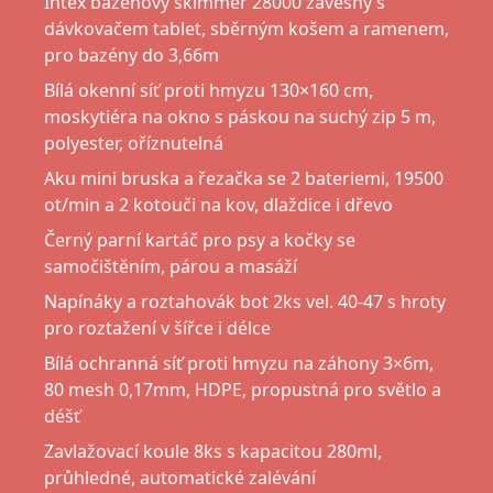
Intex bazénový skimmer 28000 závěsný s
dávkovačem tablet, sběrným košem a ramenem,
pro bazény do 3,66m
Bílá okenní síť proti hmyzu 130×160 cm,
moskytiéra na okno s páskou na suchý zip 5 m,
polyester, oříznutelná
Aku mini bruska a řezačka se 2 bateriemi, 19500
ot/min a 2 kotouči na kov, dlaždice i dřevo
Černý parní kartáč pro psy a kočky se
samočištěním, párou a masáží
Napínáky a roztahovák bot 2ks vel. 40-47 s hroty
pro roztažení v šířce i délce
Bílá ochranná síť proti hmyzu na záhony 3×6m,
80 mesh 0,17mm, HDPE, propustná pro světlo a
déšť
Zavlažovací koule 8ks s kapacitou 280ml,
průhledné, automatické zalévání