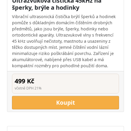
Ultrazvuková čistička 45kHz na
šperky, brýle a hodinky
Vibrační ultrasonická čistička brýlí šperků a hodinek
pomůže s důkladným domácím čištěním drobných
předmětů, jako jsou brýle, šperky, hodinky nebo
ortodontické aparáty. Ultrazvukové vlny s frekvencí
45 kHz uvolňují nečistoty, mastnotu a usazeniny z
těžko dostupných míst. Jemné čištění vodní lázní
minimalizuje riziko poškrábání povrchu. Zařízení je
akumulátorové, nabíjené přes USB kabel a má
kompaktní rozměry pro pohodlné použití doma.
499 Kč
včetně DPH 21%
Koupit