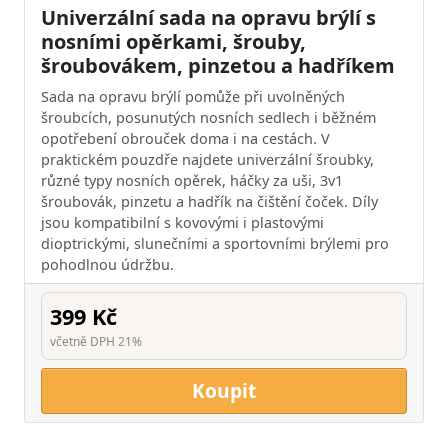
Univerzální sada na opravu brýlí s
nosními opěrkami, šrouby,
šroubovákem, pinzetou a hadříkem
Sada na opravu brýlí pomůže při uvolněných
šroubcích, posunutých nosních sedlech i běžném
opotřebení obrouček doma i na cestách. V
praktickém pouzdře najdete univerzální šroubky,
různé typy nosních opěrek, háčky za uši, 3v1
šroubovák, pinzetu a hadřík na čištění čoček. Díly
jsou kompatibilní s kovovými i plastovými
dioptrickými, slunečními a sportovními brýlemi pro
pohodlnou údržbu.
399 Kč
včetně DPH 21%
Koupit