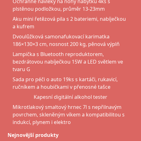
Ochranné návleky na nohy nábytku 4ks s
plstěnou podložkou, průměr 13-23mm
Aku mini řetězová pila s 2 bateriemi, nabíječkou
a kufrem
Dvoulůžková samonafukovací karimatka
186×130×3 cm, nosnost 200 kg, pěnová výplň
Lampička s Bluetooth reproduktorem,
bezdrátovou nabíječkou 15W a LED světlem ve
tvaru G
Sada pro péči o auto 19ks s kartáči, rukavicí,
ručníkem a houbičkami v přenosné tašce
Kapesní digitální alkohol tester
Mikrotlakový smaltový hrnec 7l s nepřilnavým
povrchem, skleněným víkem a kompatibilitou s
indukcí, plynem i elektro
Nejnovější produkty