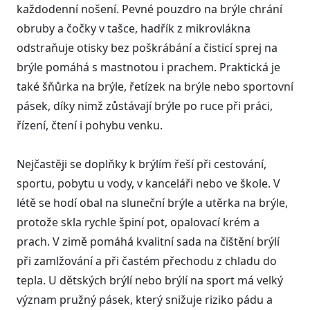
každodenní nošení. Pevné pouzdro na brýle chrání
obruby a čočky v tašce, hadřík z mikrovlákna
odstraňuje otisky bez poškrábání a čisticí sprej na
brýle pomáhá s mastnotou i prachem. Praktická je
také šňůrka na brýle, řetízek na brýle nebo sportovní
pásek, díky nimž zůstávají brýle po ruce při práci,
řízení, čtení i pohybu venku.
Nejčastěji se doplňky k brýlím řeší při cestování,
sportu, pobytu u vody, v kanceláři nebo ve škole. V
létě se hodí obal na sluneční brýle a utěrka na brýle,
protože skla rychle špiní pot, opalovací krém a
prach. V zimě pomáhá kvalitní sada na čištění brýlí
při zamlžování a při častém přechodu z chladu do
tepla. U dětských brýlí nebo brýlí na sport má velký
význam pružný pásek, který snižuje riziko pádu a