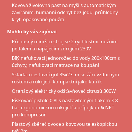
Kovová živolovná past na myši s automatickým
zavíráním, humánní odchyt bez jedu, průhledný
kryt, opakované použití
Mohlo by vás zajímat
Přenosný mini šicí stroj se 2 rychlostmi, nožním
pedálem a napájecím zdrojem 230V
Bílý nafukovací jednorožec do vody 200x100cm s
úchyty, nafukovací matrace na koupání
Skládací cestovní gril 35x27cm se žáruvzdorným
roštem a rukojetí, kompaktní jako kufřík
Oranžový elektrický odšťavňovač citrusů 300W
Pískovací pistole 0,8l s nastavitelným tlakem 3-8
bar, ergonomickou rukojetí a přípojkou ¼ NPT
pro kompresor
Plastový sběrač ovoce s kovovou teleskopickou
tyčí 2m