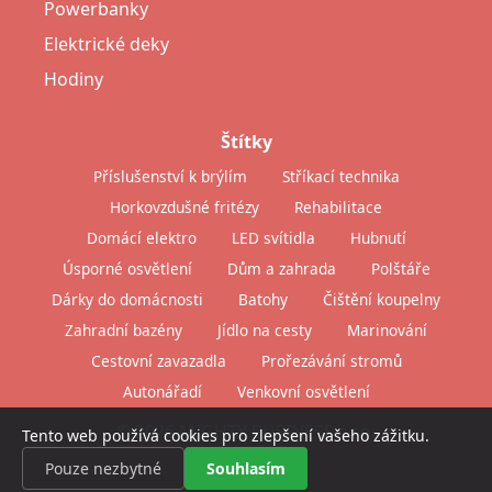
Powerbanky
Elektrické deky
Hodiny
Štítky
Příslušenství k brýlím
Stříkací technika
Horkovzdušné fritézy
Rehabilitace
Domácí elektro
LED svítidla
Hubnutí
Úsporné osvětlení
Dům a zahrada
Polštáře
Dárky do domácnosti
Batohy
Čištění koupelny
Zahradní bazény
Jídlo na cesty
Marinování
Cestovní zavazadla
Prořezávání stromů
Autonářadí
Venkovní osvětlení
© 2026 MIGHTY BUSINESS s.r.o.
Tento web používá cookies pro zlepšení vašeho zážitku.
Pouze nezbytné
Souhlasím