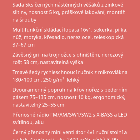
Sada 5ks černých nástěnných věšáků z zinkové
slitiny, nosnost 5 kg, práškové lakování, montáž
na šrouby
Multifunkční skládací lopata 16v1, sekerka, pilka,
nůž, motyka, křesadlo, nerez ocel, teleskopická
37–67 cm
Závěsný gril na trojnožce s ohništěm, nerezový
rošt 58 cm, nastavitelná výška
Tmavě šedý rychleschnoucí ručník z mikrovlákna
180×100 cm, 250 g/m², lehký
Dvouramenný popruh na křovinořez s bederním
pásem 75–135 cm, nosnost 10 kg, ergonomický,
nastavitelný 25–55 cm
Přenosné rádio FM/AM/SW1/SW2 s X-BASS a LED
svítilnou, aku
Černý přenosný mini ventilátor 4v1 ruční stolní a
na krk, 4 rychlosti, aku 2400 mAh, výdrž 3–9h,