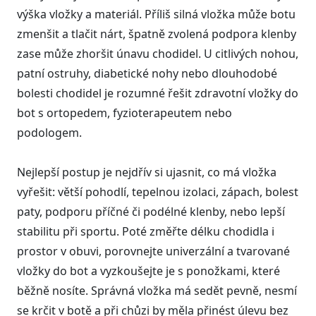
výška vložky a materiál. Příliš silná vložka může botu
zmenšit a tlačit nárt, špatně zvolená podpora klenby
zase může zhoršit únavu chodidel. U citlivých nohou,
patní ostruhy, diabetické nohy nebo dlouhodobé
bolesti chodidel je rozumné řešit zdravotní vložky do
bot s ortopedem, fyzioterapeutem nebo
podologem.
Nejlepší postup je nejdřív si ujasnit, co má vložka
vyřešit: větší pohodlí, tepelnou izolaci, zápach, bolest
paty, podporu příčné či podélné klenby, nebo lepší
stabilitu při sportu. Poté změřte délku chodidla i
prostor v obuvi, porovnejte univerzální a tvarované
vložky do bot a vyzkoušejte je s ponožkami, které
běžně nosíte. Správná vložka má sedět pevně, nesmí
se krčit v botě a při chůzi by měla přinést úlevu bez