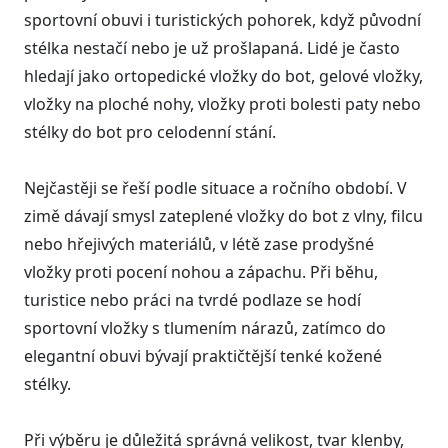
sportovní obuvi i turistických pohorek, když původní
stélka nestačí nebo je už prošlapaná. Lidé je často
hledají jako ortopedické vložky do bot, gelové vložky,
vložky na ploché nohy, vložky proti bolesti paty nebo
stélky do bot pro celodenní stání.
Nejčastěji se řeší podle situace a ročního období. V
zimě dávají smysl zateplené vložky do bot z vlny, filcu
nebo hřejivých materiálů, v létě zase prodyšné
vložky proti pocení nohou a zápachu. Při běhu,
turistice nebo práci na tvrdé podlaze se hodí
sportovní vložky s tlumením nárazů, zatímco do
elegantní obuvi bývají praktičtější tenké kožené
stélky.
Při výběru je důležitá správná velikost, tvar klenby,