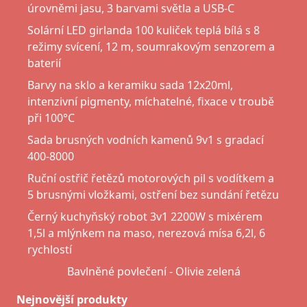
úrovněmi jasu, 3 barvami světla a USB-C
Solární LED girlanda 100 kuliček teplá bílá s 8
režimy svícení, 12 m, soumrakovým senzorem a
baterií
Barvy na sklo a keramiku sada 12x20ml,
intenzivní pigmenty, míchatelné, fixace v troubě
při 100°C
Sada brusných vodních kamenů 9v1 s gradací
400-8000
Ruční ostřič řetězů motorových pil s vodítkem a
5 brusnými vložkami, ostření bez sundání řetězu
Černý kuchyňský robot 3v1 2200W s mixérem
1,5l a mlýnkem na maso, nerezová mísa 6,2l, 6
rychlostí
Bavlněné povlečení - Olivie zelená
Nejnovější produkty