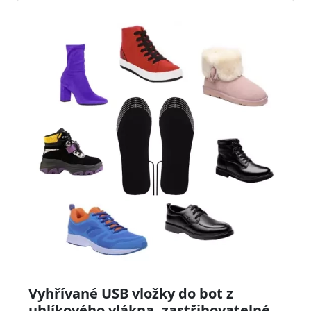
Vyhřívané USB vložky do bot z
uhlíkového vlákna, zastřihovatelné,