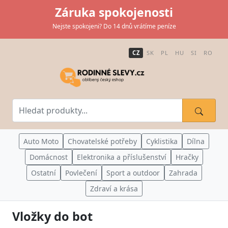
Záruka spokojenosti
Nejste spokojeni? Do 14 dnů vrátíme peníze
CZ
SK
PL
HU
SI
RO
Auto Moto
Chovatelské potřeby
Cyklistika
Dílna
Domácnost
Elektronika a příslušenství
Hračky
Ostatní
Povlečení
Sport a outdoor
Zahrada
Zdraví a krása
Vložky do bot