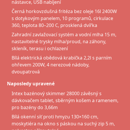
nástavce, USB nabíjení
Černá horkovzdušná fritéza bez oleje 16l 2400W
s dotykovým panelem, 10 programů, cirkulace
360, teplota 80–200 C, prosklená dvířka
Zahradní zavlažovací systém a vodní mlha 15 m,
nastavitelné trysky mlha/proud, na záhony,
skleník, terasu i ochlazení
Bílá elektrická obědová krabička 2,2l s parním
ohřevem 200W, 4 nerezové nádoby,
dvoupatrová
Naposledy upravené
Intex bazénový skimmer 28000 závěsný s
dávkovačem tablet, sběrným košem a ramenem,
pro bazény do 3,66m
Bílá okenní síť proti hmyzu 130×160 cm,
moskytiéra na okno s páskou na suchý zip 5 m,