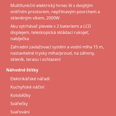
Multifunkční elektrický hrnec 6l s dvojitým
vnitřním prostorem, nepřilnavým povrchem a
skleněným víkem, 2000W
Aku vytrhávač plevele s 2 bateriemi a LCD
displejem, teleskopická skládací rukojeť,
nabíječka
Zahradní zavlažovací systém a vodní mlha 15 m,
nastavitelné trysky mlha/proud, na záhony,
skleník, terasu i ochlazení
Náhodné štítky
Elektrikářské nářadí
Kuchyňské náčiní
Koloběžky
Svářečky
Svařování