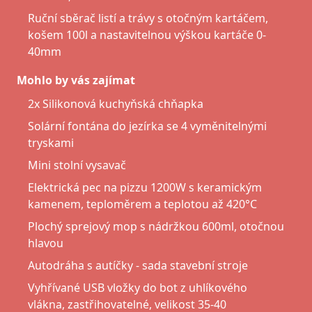
Ruční sběrač listí a trávy s otočným kartáčem,
košem 100l a nastavitelnou výškou kartáče 0-
40mm
Mohlo by vás zajímat
2x Silikonová kuchyňská chňapka
Solární fontána do jezírka se 4 vyměnitelnými
tryskami
Mini stolní vysavač
Elektrická pec na pizzu 1200W s keramickým
kamenem, teploměrem a teplotou až 420°C
Plochý sprejový mop s nádržkou 600ml, otočnou
hlavou
Autodráha s autíčky - sada stavební stroje
Vyhřívané USB vložky do bot z uhlíkového
vlákna, zastřihovatelné, velikost 35-40