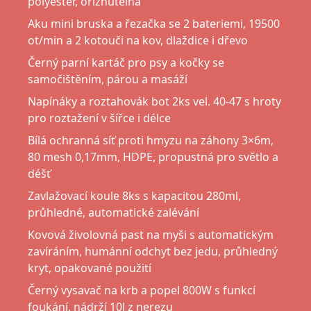
polyester, oříznutelná
Aku mini bruska a řezačka se 2 bateriemi, 19500
ot/min a 2 kotouči na kov, dlaždice i dřevo
Černý parní kartáč pro psy a kočky se
samočištěním, párou a masáží
Napínáky a roztahovák bot 2ks vel. 40-47 s hroty
pro roztažení v šířce i délce
Bílá ochranná síť proti hmyzu na záhony 3×6m,
80 mesh 0,17mm, HDPE, propustná pro světlo a
déšť
Zavlažovací koule 8ks s kapacitou 280ml,
průhledné, automatické zalévání
Kovová živolovná past na myši s automatickým
zavíráním, humánní odchyt bez jedu, průhledný
kryt, opakované použití
Černý vysavač na krb a popel 800W s funkcí
foukání, nádrží 10l z nerezu