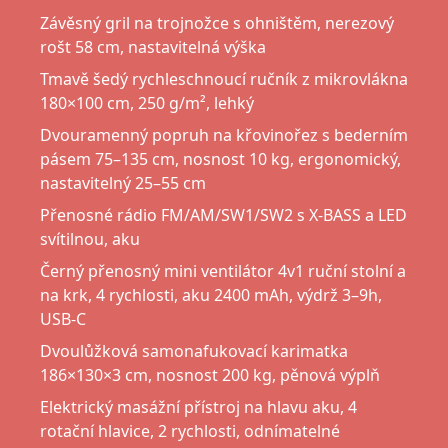
Závěsný gril na trojnožce s ohništěm, nerezový
rošt 58 cm, nastavitelná výška
Tmavě šedý rychleschnoucí ručník z mikrovlákna
180×100 cm, 250 g/m², lehký
Dvouramenný popruh na křovinořez s bederním
pásem 75–135 cm, nosnost 10 kg, ergonomický,
nastavitelný 25–55 cm
Přenosné rádio FM/AM/SW1/SW2 s X-BASS a LED
svítilnou, aku
Černý přenosný mini ventilátor 4v1 ruční stolní a
na krk, 4 rychlosti, aku 2400 mAh, výdrž 3–9h,
USB-C
Dvoulůžková samonafukovací karimatka
186×130×3 cm, nosnost 200 kg, pěnová výplň
Elektrický masážní přístroj na hlavu aku, 4
rotační hlavice, 2 rychlosti, odnímatelné