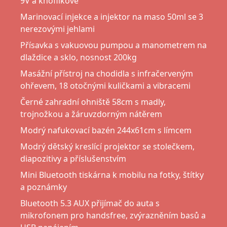
9V a knoflíkové
Marinovací injekce a injektor na maso 50ml se 3
nerezovými jehlami
Přísavka s vakuovou pumpou a manometrem na
dlaždice a sklo, nosnost 200kg
Masážní přístroj na chodidla s infračerveným
ohřevem, 18 otočnými kuličkami a vibracemi
Černé zahradní ohniště 58cm s madly,
trojnožkou a žáruvzdorným nátěrem
Modrý nafukovací bazén 244x61cm s límcem
Modrý dětský kreslící projektor se stolečkem,
diapozitivy a příslušenstvím
Mini Bluetooth tiskárna k mobilu na fotky, štítky
a poznámky
Bluetooth 5.3 AUX přijímač do auta s
mikrofonem pro handsfree, zvýrazněním basů a