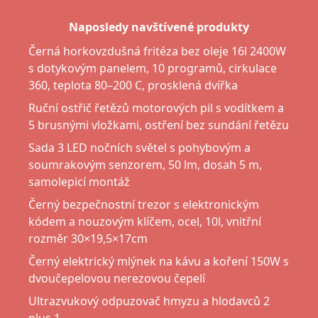
Naposledy navštívené produkty
Černá horkovzdušná fritéza bez oleje 16l 2400W
s dotykovým panelem, 10 programů, cirkulace
360, teplota 80–200 C, prosklená dvířka
Ruční ostřič řetězů motorových pil s vodítkem a
5 brusnými vložkami, ostření bez sundání řetězu
Sada 3 LED nočních světel s pohybovým a
soumrakovým senzorem, 50 lm, dosah 5 m,
samolepicí montáž
Černý bezpečnostní trezor s elektronickým
kódem a nouzovým klíčem, ocel, 10l, vnitřní
rozměr 30×19,5×17cm
Černý elektrický mlýnek na kávu a koření 150W s
dvoučepelovou nerezovou čepelí
Ultrazvukový odpuzovač hmyzu a hlodavců 2