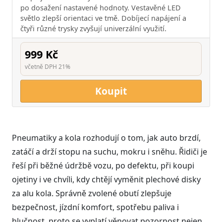
po dosažení nastavené hodnoty. Vestavěné LED
světlo zlepší orientaci ve tmě. Dobíjecí napájení a
čtyři různé trysky zvyšují univerzální využití.
999 Kč
včetně DPH 21%
Koupit
Pneumatiky a kola rozhodují o tom, jak auto brzdí,
zatáčí a drží stopu na suchu, mokru i sněhu. Řidiči je
řeší při běžné údržbě vozu, po defektu, při koupi
ojetiny i ve chvíli, kdy chtějí vyměnit plechové disky
za alu kola. Správně zvolené obutí zlepšuje
bezpečnost, jízdní komfort, spotřebu paliva i
hlučnost, proto se vyplatí věnovat pozornost nejen