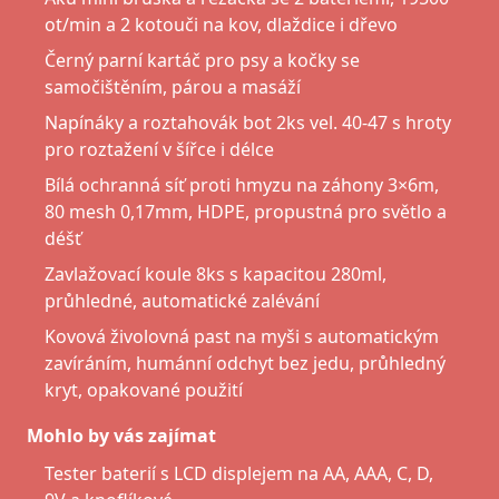
ot/min a 2 kotouči na kov, dlaždice i dřevo
Černý parní kartáč pro psy a kočky se
samočištěním, párou a masáží
Napínáky a roztahovák bot 2ks vel. 40-47 s hroty
pro roztažení v šířce i délce
Bílá ochranná síť proti hmyzu na záhony 3×6m,
80 mesh 0,17mm, HDPE, propustná pro světlo a
déšť
Zavlažovací koule 8ks s kapacitou 280ml,
průhledné, automatické zalévání
Kovová živolovná past na myši s automatickým
zavíráním, humánní odchyt bez jedu, průhledný
kryt, opakované použití
Mohlo by vás zajímat
Tester baterií s LCD displejem na AA, AAA, C, D,