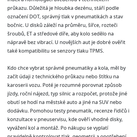
průkazu. Důležitá je hloubka dezénu, stáří podle
označení DOT, správný tlak v pneumatikách a stav
bočnic. U disků záleží na průměru, šířce, rozteči
šroubů, ET a středové díře, aby kolo sedělo na
nápravě bez vibrací. U novějších aut je dobré ověřit
také kompatibilitu se senzory tlaku TPMS.
Kdo chce vybrat správné pneumatiky a kola, měl by
začít údaji z technického průkazu nebo štítku na
karoserii vozu. Poté je rozumné porovnat způsob
jízdy, roční nájezd, typ silnic a rozpočet, protože jiné
obutí se hodí na městské auto a jiné na SUV nebo
dodávku. Pomohou testy pneumatik, recenze řidičů i
konzultace v pneuservisu, kde ověří vhodné disky,
vyvážení kol a montáž. Po nákupu se vyplatí
pravidelně kontrolovat tlak, geometrii a opotřebení,