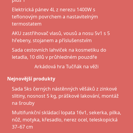
plus 1
Elektrická pánev 4L z nerezu 1400W s
teflonovým povrchem a nastavitelným
termostatem
AKU zastřihovač vlasů, vousů a nosu 5v1 s 5
hřebeny, stojanem a příslušenstvím
Sada cestovních lahviček na kosmetiku do
letadla, 10 dílů v průhledném pouzdře
Arkádová hra Tučňák na věži
Nejnovější produkty
Sada 5ks černých nástěnných věšáků z zinkové
slitiny, nosnost 5 kg, práškové lakování, montáž
na šrouby
Multifunkční skládací lopata 16v1, sekerka, pilka,
nůž, motyka, křesadlo, nerez ocel, teleskopická
37–67 cm