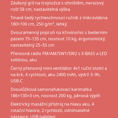
Závěsný gril na trojnožce s ohništěm, nerezový
rošt 58 cm, nastavitelná výška
Tmavě šedý rychleschnoucí ručník z mikrovlákna
180×100 cm, 250 g/m², lehký
Dvouramenný popruh na křovinořez s bederním
pásem 75–135 cm, nosnost 10 kg, ergonomický,
nastavitelný 25–55 cm
Přenosné rádio FM/AM/SW1/SW2 s X-BASS a LED
svítilnou, aku
Černý přenosný mini ventilátor 4v1 ruční stolní a
na krk, 4 rychlosti, aku 2400 mAh, výdrž 3–9h,
USB-C
Dvoulůžková samonafukovací karimatka
186×130×3 cm, nosnost 200 kg, pěnová výplň
Elektrický masážní přístroj na hlavu aku, 4
rotační hlavice, 2 rychlosti, odnímatelné
nástavce, USB nabíjení