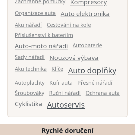
Záchranné pomůcky
Kompresory
Organizace auta
Auto elektronika
Aku nářadí
Cestování na kole
Příslušenství k bateriím
Auto-moto nářadí
Autobaterie
Sady nářadí
Nouzová výbava
Aku technika
Klíče
Auto doplňky
Autoplachty
Kufr auta
Přesné nářadí
Šroubováky
Ruční nářadí
Ochrana auta
Cyklistika
Autoservis
Rychlé doručení