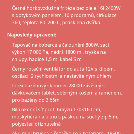
Černá horkovzdušná fritéza bez oleje 16l 2400W
s dotykovým panelem, 10 programů, cirkulace
360, teplota 80–200 C, prosklená dvířka
Naposledy upravené
Tepovač na koberce a čalounění 800W, sací
výkon 17 000 Pa, nádrž 1800 ml, tryska na
chlupy, hadice 1,5 m, kabel 5 m
Černý rotační ventilátor do auta 12V s klipem,
oscilací, 2 rychlostmi a nastavitelným úhlem
Intex bazénový skimmer 28000 závěsný s
dávkovačem tablet, sběrným košem a ramenem,
pro bazény do 3,66m
Bílá okenní síť proti hmyzu 130×160 cm,
moskytiéra na okno s páskou na suchý zip 5 m,
polyester, oříznutelná
Aku mini bruska a řezačka se 2 bateriemi, 19500