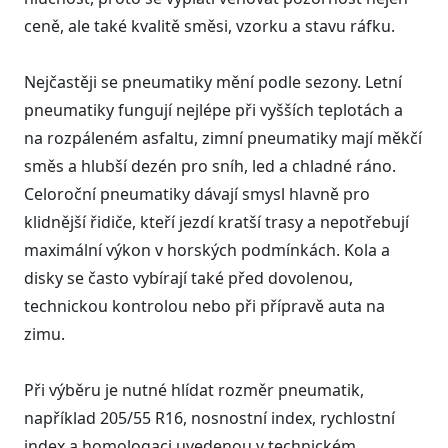
ceně, ale také kvalitě směsi, vzorku a stavu ráfku.
Nejčastěji se pneumatiky mění podle sezony. Letní
pneumatiky fungují nejlépe při vyšších teplotách a
na rozpáleném asfaltu, zimní pneumatiky mají měkčí
směs a hlubší dezén pro sníh, led a chladné ráno.
Celoroční pneumatiky dávají smysl hlavně pro
klidnější řidiče, kteří jezdí kratší trasy a nepotřebují
maximální výkon v horských podmínkách. Kola a
disky se často vybírají také před dovolenou,
technickou kontrolou nebo při přípravě auta na
zimu.
Při výběru je nutné hlídat rozměr pneumatik,
například 205/55 R16, nosnostní index, rychlostní
index a homologaci uvedenou v technickém