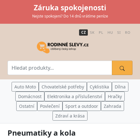
Záruka spokojenosti
Nejste spokojeni? Do 14 dnů vrátíme peníze
CZ
SK
PL
HU
SI
RO
Auto Moto
Chovatelské potřeby
Cyklistika
Dílna
Domácnost
Elektronika a příslušenství
Hračky
Ostatní
Povlečení
Sport a outdoor
Zahrada
Zdraví a krása
Pneumatiky a kola