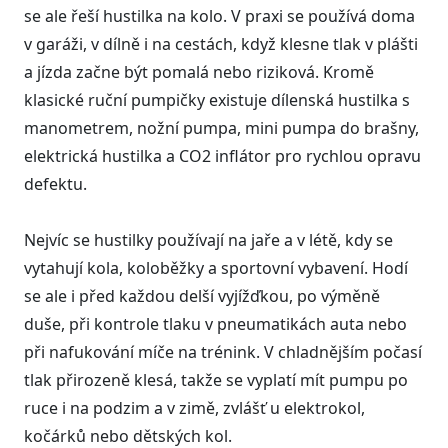
se ale řeší hustilka na kolo. V praxi se používá doma
v garáži, v dílně i na cestách, když klesne tlak v plášti
a jízda začne být pomalá nebo riziková. Kromě
klasické ruční pumpičky existuje dílenská hustilka s
manometrem, nožní pumpa, mini pumpa do brašny,
elektrická hustilka a CO2 inflátor pro rychlou opravu
defektu.
Nejvíc se hustilky používají na jaře a v létě, kdy se
vytahují kola, koloběžky a sportovní vybavení. Hodí
se ale i před každou delší vyjížďkou, po výměně
duše, při kontrole tlaku v pneumatikách auta nebo
při nafukování míče na trénink. V chladnějším počasí
tlak přirozeně klesá, takže se vyplatí mít pumpu po
ruce i na podzim a v zimě, zvlášť u elektrokol,
kočárků nebo dětských kol.