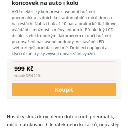
koncovek na auto i kolo
AKU elektrický kompresor usnadní huštění
pneumatik u jízdních kol, automobilů i míčů doma i
na cestách. Nabízí tlak až 10 bar a praktické tlačítkové
ovládání s možností změny jednotek. Přehledný LCD
displej s elektronickým tlakoměrem ukončí huštění
po dosažení nastavené hodnoty. Vestavěné LED
světlo zlepší orientaci ve tmě. Dobíjecí napájení a
čtyři různé trysky zvyšují univerzální využití.
999 Kč
včetně DPH 21%
Koupit
Hustilky slouží k rychlému dofouknutí pneumatik,
míčů, nafukovacích lehátek nebo kočárků, nejčastěji