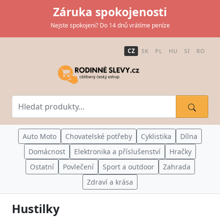
Záruka spokojenosti
Nejste spokojeni? Do 14 dnů vrátíme peníze
CZ
SK
PL
HU
SI
RO
Auto Moto
Chovatelské potřeby
Cyklistika
Dílna
Domácnost
Elektronika a příslušenství
Hračky
Ostatní
Povlečení
Sport a outdoor
Zahrada
Zdraví a krása
Hustilky