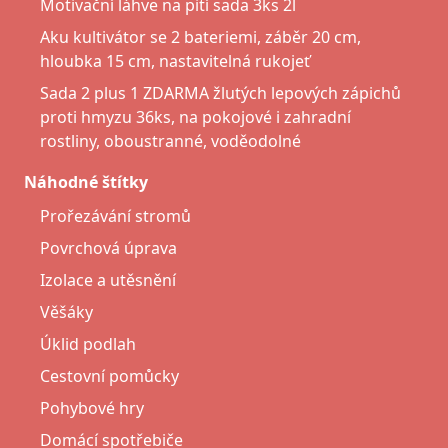
Motivační láhve na pití sada 3ks 2l
Aku kultivátor se 2 bateriemi, záběr 20 cm,
hloubka 15 cm, nastavitelná rukojeť
Sada 2 plus 1 ZDARMA žlutých lepových zápichů
proti hmyzu 36ks, na pokojové i zahradní
rostliny, oboustranné, voděodolné
Náhodné štítky
Prořezávání stromů
Povrchová úprava
Izolace a utěsnění
Věšáky
Úklid podlah
Cestovní pomůcky
Pohybové hry
Domácí spotřebiče