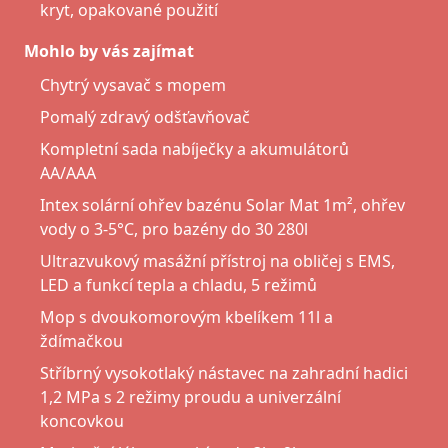
kryt, opakované použití
Mohlo by vás zajímat
Chytrý vysavač s mopem
Pomalý zdravý odšťavňovač
Kompletní sada nabíječky a akumulátorů
AA/AAA
Intex solární ohřev bazénu Solar Mat 1m², ohřev
vody o 3-5°C, pro bazény do 30 280l
Ultrazvukový masážní přístroj na obličej s EMS,
LED a funkcí tepla a chladu, 5 režimů
Mop s dvoukomorovým kbelíkem 11l a
ždímačkou
Stříbrný vysokotlaký nástavec na zahradní hadici
1,2 MPa s 2 režimy proudu a univerzální
koncovkou