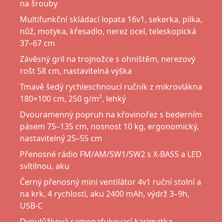
na šrouby
Multifunkční skládací lopata 16v1, sekerka, pilka,
nůž, motyka, křesadlo, nerez ocel, teleskopická
37–67 cm
Závěsný gril na trojnožce s ohništěm, nerezový
rošt 58 cm, nastavitelná výška
Tmavě šedý rychleschnoucí ručník z mikrovlákna
180×100 cm, 250 g/m², lehký
Dvouramenný popruh na křovinořez s bederním
pásem 75–135 cm, nosnost 10 kg, ergonomický,
nastavitelný 25–55 cm
Přenosné rádio FM/AM/SW1/SW2 s X-BASS a LED
svítilnou, aku
Černý přenosný mini ventilátor 4v1 ruční stolní a
na krk, 4 rychlosti, aku 2400 mAh, výdrž 3–9h,
USB-C
Dvoulůžková samonafukovací karimatka