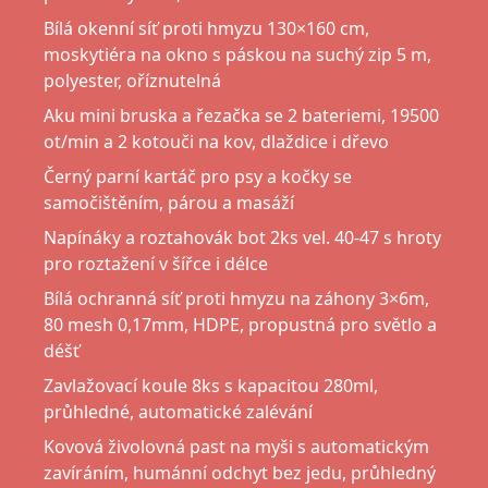
Bílá okenní síť proti hmyzu 130×160 cm,
moskytiéra na okno s páskou na suchý zip 5 m,
polyester, oříznutelná
Aku mini bruska a řezačka se 2 bateriemi, 19500
ot/min a 2 kotouči na kov, dlaždice i dřevo
Černý parní kartáč pro psy a kočky se
samočištěním, párou a masáží
Napínáky a roztahovák bot 2ks vel. 40-47 s hroty
pro roztažení v šířce i délce
Bílá ochranná síť proti hmyzu na záhony 3×6m,
80 mesh 0,17mm, HDPE, propustná pro světlo a
déšť
Zavlažovací koule 8ks s kapacitou 280ml,
průhledné, automatické zalévání
Kovová živolovná past na myši s automatickým
zavíráním, humánní odchyt bez jedu, průhledný