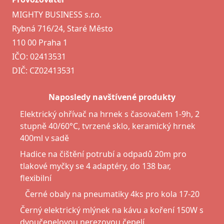
MIGHTY BUSINESS s.r.o.
Rybná 716/24, Staré Město
110 00 Praha 1
IČO: 02413531
DIČ: CZ02413531
Naposledy navštívené produkty
Elektrický ohřívač na hrnek s časovačem 1-9h, 2
stupně 40/60°C, tvrzené sklo, keramický hrnek
400ml v sadě
Hadice na čištění potrubí a odpadů 20m pro
tlakové myčky se 4 adaptéry, do 138 bar,
flexibilní
Černé obaly na pneumatiky 4ks pro kola 17-20
Černý elektrický mlýnek na kávu a koření 150W s
dvoučepelovou nerezovou čepelí