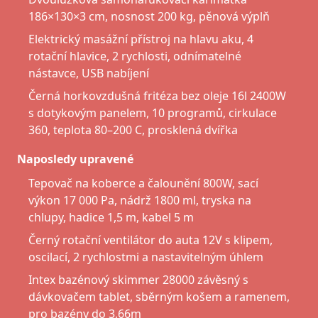
186×130×3 cm, nosnost 200 kg, pěnová výplň
Elektrický masážní přístroj na hlavu aku, 4
rotační hlavice, 2 rychlosti, odnímatelné
nástavce, USB nabíjení
Černá horkovzdušná fritéza bez oleje 16l 2400W
s dotykovým panelem, 10 programů, cirkulace
360, teplota 80–200 C, prosklená dvířka
Naposledy upravené
Tepovač na koberce a čalounění 800W, sací
výkon 17 000 Pa, nádrž 1800 ml, tryska na
chlupy, hadice 1,5 m, kabel 5 m
Černý rotační ventilátor do auta 12V s klipem,
oscilací, 2 rychlostmi a nastavitelným úhlem
Intex bazénový skimmer 28000 závěsný s
dávkovačem tablet, sběrným košem a ramenem,
pro bazény do 3,66m