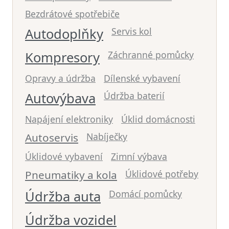
Bezdrátové spotřebiče
Autodoplňky
Servis kol
Kompresory
Záchranné pomůcky
Opravy a údržba
Dílenské vybavení
Autovýbava
Údržba baterií
Napájení elektroniky
Úklid domácnosti
Autoservis
Nabíječky
Úklidové vybavení
Zimní výbava
Pneumatiky a kola
Úklidové potřeby
Údržba auta
Domácí pomůcky
Údržba vozidel