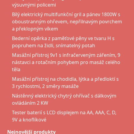
výsuvnými policemi
Bílý elektrický multifunkční gril a pánev 1800W s
oboustranným ohřevem, nepřilnavým povrchem
a překlopným víkem
Bederní opěrka z paměťové pěny ve tvaru H s
popruhem na židli, snímatelný potah
Masážní přístroj 9v1 s infračerveným zářením, 9
nástavci a rotačním pohybem pro masáž celého
těla
Masážní přístroj na chodidla, lýtka a předloktí s
3 rychlostmi, 2 směry masáže
Nástěnný elektrický chytrý ohřívač s dálkovým
ovládáním 2 KW
Tester baterií s LCD displejem na AA, AAA, C, D,
9V a knoflíkové
Nejnovější produkty