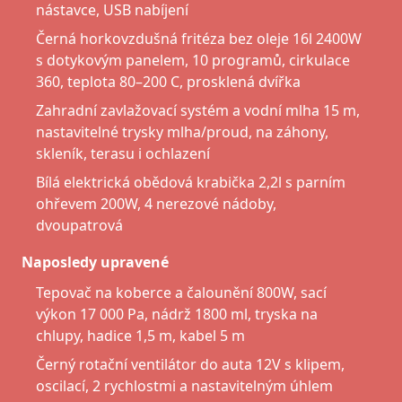
nástavce, USB nabíjení
Černá horkovzdušná fritéza bez oleje 16l 2400W
s dotykovým panelem, 10 programů, cirkulace
360, teplota 80–200 C, prosklená dvířka
Zahradní zavlažovací systém a vodní mlha 15 m,
nastavitelné trysky mlha/proud, na záhony,
skleník, terasu i ochlazení
Bílá elektrická obědová krabička 2,2l s parním
ohřevem 200W, 4 nerezové nádoby,
dvoupatrová
Naposledy upravené
Tepovač na koberce a čalounění 800W, sací
výkon 17 000 Pa, nádrž 1800 ml, tryska na
chlupy, hadice 1,5 m, kabel 5 m
Černý rotační ventilátor do auta 12V s klipem,
oscilací, 2 rychlostmi a nastavitelným úhlem