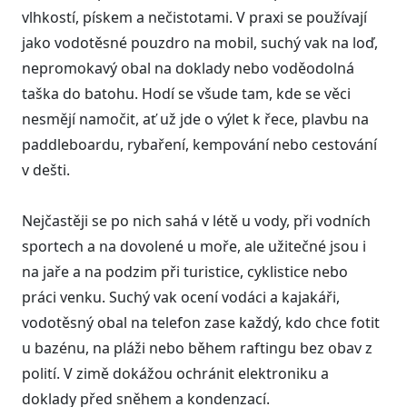
vlhkostí, pískem a nečistotami. V praxi se používají
jako vodotěsné pouzdro na mobil, suchý vak na loď,
nepromokavý obal na doklady nebo voděodolná
taška do batohu. Hodí se všude tam, kde se věci
nesmějí namočit, ať už jde o výlet k řece, plavbu na
paddleboardu, rybaření, kempování nebo cestování
v dešti.
Nejčastěji se po nich sahá v létě u vody, při vodních
sportech a na dovolené u moře, ale užitečné jsou i
na jaře a na podzim při turistice, cyklistice nebo
práci venku. Suchý vak ocení vodáci a kajakáři,
vodotěsný obal na telefon zase každý, kdo chce fotit
u bazénu, na pláži nebo během raftingu bez obav z
polití. V zimě dokážou ochránit elektroniku a
doklady před sněhem a kondenzací.