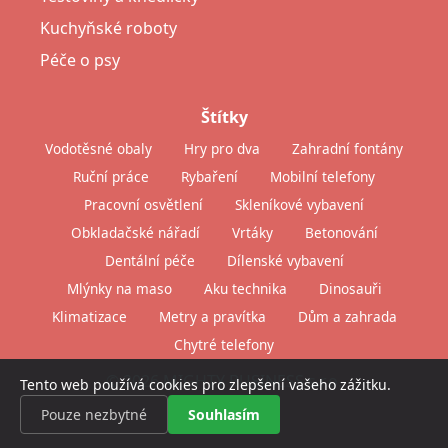
Kuchyňské roboty
Péče o psy
Štítky
Vodotěsné obaly
Hry pro dva
Zahradní fontány
Ruční práce
Rybaření
Mobilní telefony
Pracovní osvětlení
Skleníkové vybavení
Obkladačské nářadí
Vrtáky
Betonování
Dentální péče
Dílenské vybavení
Mlýnky na maso
Aku technika
Dinosauři
Klimatizace
Metry a pravítka
Dům a zahrada
Chytré telefony
© 2026 MIGHTY BUSINESS s.r.o.
Tento web používá cookies pro zlepšení vašeho zážitku.
Pouze nezbytné
Souhlasím