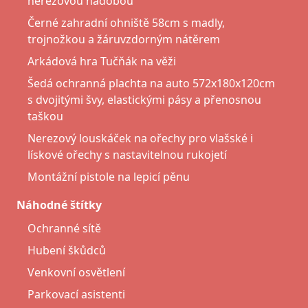
nerezovou nádobou
Černé zahradní ohniště 58cm s madly,
trojnožkou a žáruvzdorným nátěrem
Arkádová hra Tučňák na věži
Šedá ochranná plachta na auto 572x180x120cm
s dvojitými švy, elastickými pásy a přenosnou
taškou
Nerezový louskáček na ořechy pro vlašské i
lískové ořechy s nastavitelnou rukojetí
Montážní pistole na lepicí pěnu
Náhodné štítky
Ochranné sítě
Hubení škůdců
Venkovní osvětlení
Parkovací asistenti