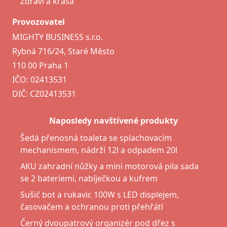
Zdraví a krása
Provozovatel
MIGHTY BUSINESS s.r.o.
Rybná 716/24, Staré Město
110 00 Praha 1
IČO: 02413531
DIČ: CZ02413531
Naposledy navštívené produkty
Šedá přenosná toaleta se splachovacím
mechanismem, nádrží 12l a odpadem 20l
AKU zahradní nůžky a mini motorová pila sada
se 2 bateriemi, nabíječkou a kufrem
Sušič bot a rukavic 100W s LED displejem,
časovačem a ochranou proti přehřátí
Černý dvoupatrový organizér pod dřez s