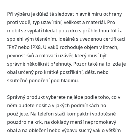
Při výběru je důležité sledovat hlavně míru ochrany
proti vodě, typ uzavírání, velikost a materiál. Pro
mobil se vyplatí hledat pouzdro s průhlednou fólií a
spolehlivým těsněním, ideálně s uvedenou certifikací
IPX7 nebo IPX8. U vaků rozhoduje objem v litrech,
pevnost švů a rolovací uzávěr, který musí být
správně několikrát přehnutý. Pozor také na to, zda je
obal určený pro krátké postříkání, déšť, nebo
skutečné ponoření pod hladinu.
Správný produkt vyberete nejlépe podle toho, co v
něm budete nosit a v jakých podmínkách ho
použijete. Na telefon stačí kompaktní vodotěsné
pouzdro na krk, na doklady menší nepromokavý
obal a na oblečení nebo výbavu suchý vak o větším