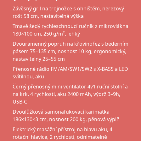
Závěsný gril na trojnožce s ohništěm, nerezový
rošt 58 cm, nastavitelná výška
Tmavě šedý rychleschnoucí ručník z mikrovlákna
180×100 cm, 250 g/m², lehký
Dvouramenný popruh na křovinořez s bederním
pásem 75–135 cm, nosnost 10 kg, ergonomický,
nastavitelný 25–55 cm
Přenosné rádio FM/AM/SW1/SW2 s X-BASS a LED
svítilnou, aku
Černý přenosný mini ventilátor 4v1 ruční stolní a
na krk, 4 rychlosti, aku 2400 mAh, výdrž 3–9h,
USB-C
Dvoulůžková samonafukovací karimatka
186×130×3 cm, nosnost 200 kg, pěnová výplň
Elektrický masážní přístroj na hlavu aku, 4
rotační hlavice, 2 rychlosti, odnímatelné