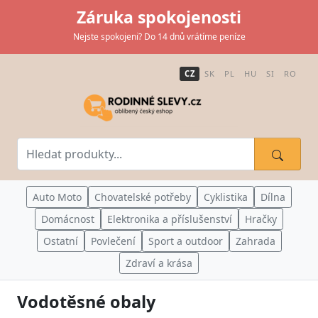
Záruka spokojenosti
Nejste spokojeni? Do 14 dnů vrátíme peníze
CZ
SK
PL
HU
SI
RO
Auto Moto
Chovatelské potřeby
Cyklistika
Dílna
Domácnost
Elektronika a příslušenství
Hračky
Ostatní
Povlečení
Sport a outdoor
Zahrada
Zdraví a krása
Vodotěsné obaly