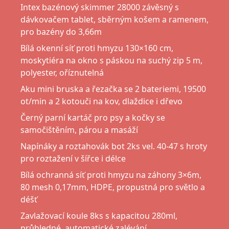
Intex bazénový skimmer 28000 závěsný s
dávkovačem tablet, sběrným košem a ramenem,
pro bazény do 3,66m
Bílá okenní síť proti hmyzu 130×160 cm,
moskytiéra na okno s páskou na suchý zip 5 m,
polyester, oříznutelná
Aku mini bruska a řezačka se 2 bateriemi, 19500
ot/min a 2 kotouči na kov, dlaždice i dřevo
Černý parní kartáč pro psy a kočky se
samočištěním, párou a masáží
Napínáky a roztahovák bot 2ks vel. 40-47 s hroty
pro roztažení v šířce i délce
Bílá ochranná síť proti hmyzu na záhony 3×6m,
80 mesh 0,17mm, HDPE, propustná pro světlo a
déšť
Zavlažovací koule 8ks s kapacitou 280ml,
průhledné, automatické zalévání