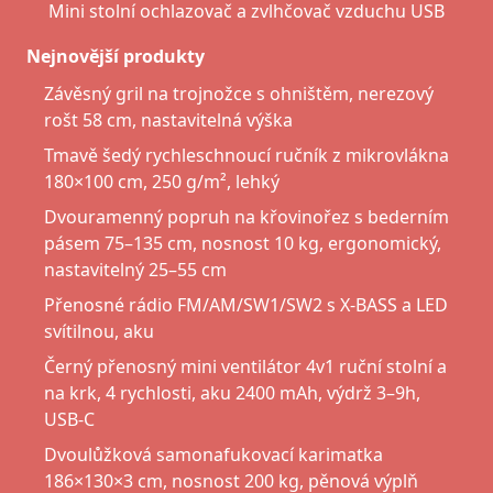
Mini stolní ochlazovač a zvlhčovač vzduchu USB
Nejnovější produkty
Závěsný gril na trojnožce s ohništěm, nerezový
rošt 58 cm, nastavitelná výška
Tmavě šedý rychleschnoucí ručník z mikrovlákna
180×100 cm, 250 g/m², lehký
Dvouramenný popruh na křovinořez s bederním
pásem 75–135 cm, nosnost 10 kg, ergonomický,
nastavitelný 25–55 cm
Přenosné rádio FM/AM/SW1/SW2 s X-BASS a LED
svítilnou, aku
Černý přenosný mini ventilátor 4v1 ruční stolní a
na krk, 4 rychlosti, aku 2400 mAh, výdrž 3–9h,
USB-C
Dvoulůžková samonafukovací karimatka
186×130×3 cm, nosnost 200 kg, pěnová výplň