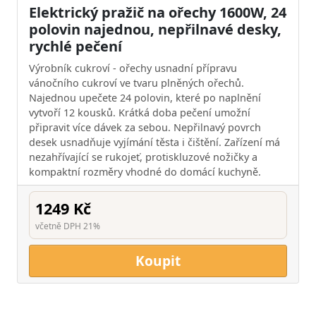
Elektrický pražič na ořechy 1600W, 24
polovin najednou, nepřilnavé desky,
rychlé pečení
Výrobník cukroví - ořechy usnadní přípravu
vánočního cukroví ve tvaru plněných ořechů.
Najednou upečete 24 polovin, které po naplnění
vytvoří 12 kousků. Krátká doba pečení umožní
připravit více dávek za sebou. Nepřilnavý povrch
desek usnadňuje vyjímání těsta i čištění. Zařízení má
nezahřívající se rukojeť, protiskluzové nožičky a
kompaktní rozměry vhodné do domácí kuchyně.
1249 Kč
včetně DPH 21%
Koupit