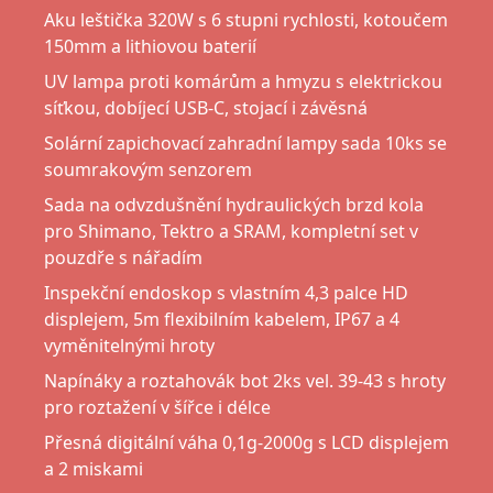
Aku leštička 320W s 6 stupni rychlosti, kotoučem
150mm a lithiovou baterií
UV lampa proti komárům a hmyzu s elektrickou
síťkou, dobíjecí USB-C, stojací i závěsná
Solární zapichovací zahradní lampy sada 10ks se
soumrakovým senzorem
Sada na odvzdušnění hydraulických brzd kola
pro Shimano, Tektro a SRAM, kompletní set v
pouzdře s nářadím
Inspekční endoskop s vlastním 4,3 palce HD
displejem, 5m flexibilním kabelem, IP67 a 4
vyměnitelnými hroty
Napínáky a roztahovák bot 2ks vel. 39-43 s hroty
pro roztažení v šířce i délce
Přesná digitální váha 0,1g-2000g s LCD displejem
a 2 miskami