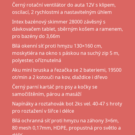
Černý rotační ventilátor do auta 12V s klipem,
oscilací, 2 rychlostmi a nastavitelným úhlem
Intex bazénový skimmer 28000 závěsný s
dávkovačem tablet, sběrným košem a ramenem,
pro bazény do 3,66m
Bílá okenní síť proti hmyzu 130×160 cm,
moskytiéra na okno s páskou na suchý zip 5 m,
polyester, oříznutelná
Aku mini bruska a řezačka se 2 bateriemi, 19500
ot/min a 2 kotouči na kov, dlaždice i dřevo
Černý parní kartáč pro psy a kočky se
samočištěním, párou a masáží
Napínáky a roztahovák bot 2ks vel. 40-47 s hroty
pro roztažení v šířce i délce
Bílá ochranná síť proti hmyzu na záhony 3×6m,
80 mesh 0,17mm, HDPE, propustná pro světlo a