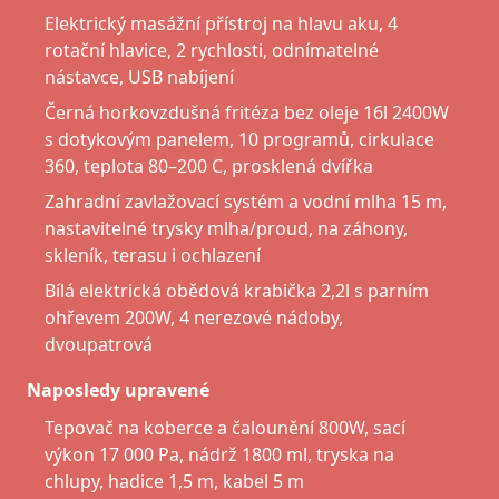
Elektrický masážní přístroj na hlavu aku, 4
rotační hlavice, 2 rychlosti, odnímatelné
nástavce, USB nabíjení
Černá horkovzdušná fritéza bez oleje 16l 2400W
s dotykovým panelem, 10 programů, cirkulace
360, teplota 80–200 C, prosklená dvířka
Zahradní zavlažovací systém a vodní mlha 15 m,
nastavitelné trysky mlha/proud, na záhony,
skleník, terasu i ochlazení
Bílá elektrická obědová krabička 2,2l s parním
ohřevem 200W, 4 nerezové nádoby,
dvoupatrová
Naposledy upravené
Tepovač na koberce a čalounění 800W, sací
výkon 17 000 Pa, nádrž 1800 ml, tryska na
chlupy, hadice 1,5 m, kabel 5 m