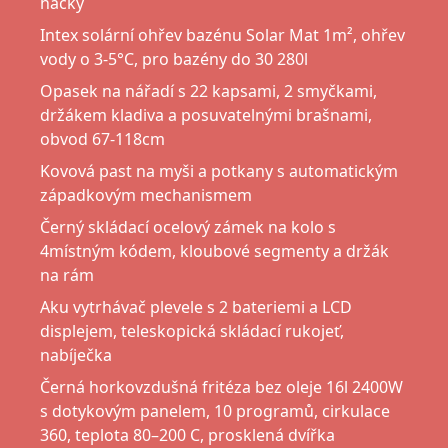
háčky
Intex solární ohřev bazénu Solar Mat 1m², ohřev
vody o 3-5°C, pro bazény do 30 280l
Opasek na nářadí s 22 kapsami, 2 smyčkami,
držákem kladiva a posuvatelnými brašnami,
obvod 67-118cm
Kovová past na myši a potkany s automatickým
západkovým mechanismem
Černý skládací ocelový zámek na kolo s
4místným kódem, kloubové segmenty a držák
na rám
Aku vytrhávač plevele s 2 bateriemi a LCD
displejem, teleskopická skládací rukojeť,
nabíječka
Černá horkovzdušná fritéza bez oleje 16l 2400W
s dotykovým panelem, 10 programů, cirkulace
360, teplota 80–200 C, prosklená dvířka