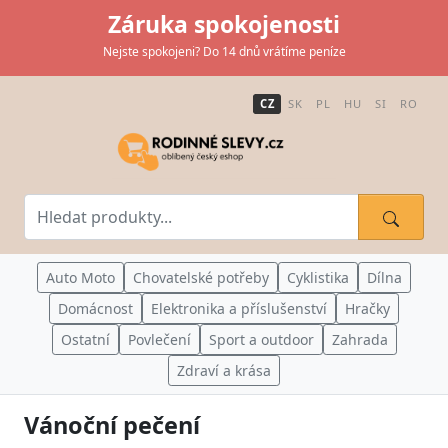
Záruka spokojenosti
Nejste spokojeni? Do 14 dnů vrátíme peníze
CZ
SK
PL
HU
SI
RO
Auto Moto
Chovatelské potřeby
Cyklistika
Dílna
Domácnost
Elektronika a příslušenství
Hračky
Ostatní
Povlečení
Sport a outdoor
Zahrada
Zdraví a krása
Vánoční pečení