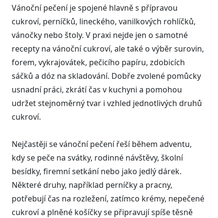
Vánoční pečení je spojené hlavně s přípravou
cukroví, perníčků, lineckého, vanilkových rohlíčků,
vánočky nebo štoly. V praxi nejde jen o samotné
recepty na vánoční cukroví, ale také o výběr surovin,
forem, vykrajovátek, pečicího papíru, zdobicích
sáčků a dóz na skladování. Dobře zvolené pomůcky
usnadní práci, zkrátí čas v kuchyni a pomohou
udržet stejnoměrný tvar i vzhled jednotlivých druhů
cukroví.
Nejčastěji se vánoční pečení řeší během adventu,
kdy se peče na svátky, rodinné návštěvy, školní
besídky, firemní setkání nebo jako jedlý dárek.
Některé druhy, například perníčky a pracny,
potřebují čas na rozležení, zatímco krémy, nepečené
cukroví a plněné košíčky se připravují spíše těsně