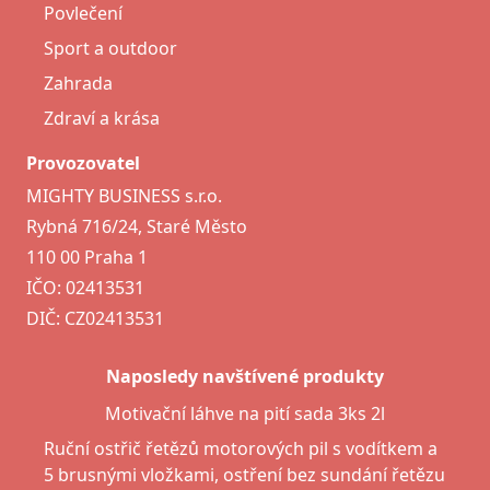
Povlečení
Sport a outdoor
Zahrada
Zdraví a krása
Provozovatel
MIGHTY BUSINESS s.r.o.
Rybná 716/24, Staré Město
110 00 Praha 1
IČO: 02413531
DIČ: CZ02413531
Naposledy navštívené produkty
Motivační láhve na pití sada 3ks 2l
Ruční ostřič řetězů motorových pil s vodítkem a
5 brusnými vložkami, ostření bez sundání řetězu