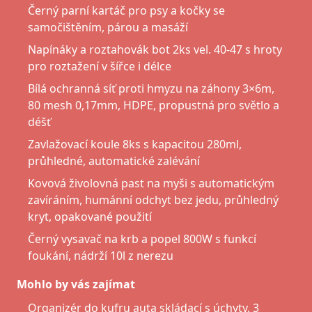
Černý parní kartáč pro psy a kočky se
samočištěním, párou a masáží
Napínáky a roztahovák bot 2ks vel. 40-47 s hroty
pro roztažení v šířce i délce
Bílá ochranná síť proti hmyzu na záhony 3×6m,
80 mesh 0,17mm, HDPE, propustná pro světlo a
déšť
Zavlažovací koule 8ks s kapacitou 280ml,
průhledné, automatické zalévání
Kovová živolovná past na myši s automatickým
zavíráním, humánní odchyt bez jedu, průhledný
kryt, opakované použití
Černý vysavač na krb a popel 800W s funkcí
foukání, nádrží 10l z nerezu
Mohlo by vás zajímat
Organizér do kufru auta skládací s úchyty, 3