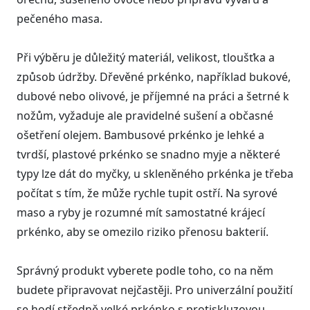
pečeného masa.
Při výběru je důležitý materiál, velikost, tloušťka a
způsob údržby. Dřevěné prkénko, například bukové,
dubové nebo olivové, je příjemné na práci a šetrné k
nožům, vyžaduje ale pravidelné sušení a občasné
ošetření olejem. Bambusové prkénko je lehké a
tvrdší, plastové prkénko se snadno myje a některé
typy lze dát do myčky, u skleněného prkénka je třeba
počítat s tím, že může rychle tupit ostří. Na syrové
maso a ryby je rozumné mít samostatné krájecí
prkénko, aby se omezilo riziko přenosu bakterií.
Správný produkt vyberete podle toho, co na něm
budete připravovat nejčastěji. Pro univerzální použití
se hodí středně velké prkénko s protiskluzovou