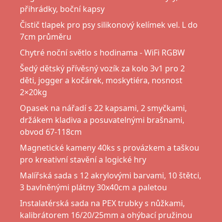
přihrádky, boční kapsy
Čistič tlapek pro psy silikonový kelímek vel. L do
7cm průměru
Chytré noční světlo s hodinama - WiFi RGBW
Šedý dětský přívěsný vozík za kolo 3v1 pro 2
děti, jogger a kočárek, moskytiéra, nosnost
2×20kg
Opasek na nářadí s 22 kapsami, 2 smyčkami,
držákem kladiva a posuvatelnými brašnami,
obvod 67-118cm
Magnetické kameny 40ks s provázkem a taškou
pro kreativní stavění a logické hry
Malířská sada s 12 akrylovými barvami, 10 štětci,
3 bavlněnými plátny 30x40cm a paletou
Instalatérská sada na PEX trubky s nůžkami,
kalibrátorem 16/20/25mm a ohýbací pružinou