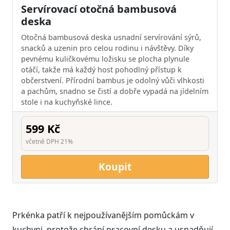
Servírovací otočná bambusová
deska
Otočná bambusová deska usnadní servírování sýrů,
snacků a uzenin pro celou rodinu i návštěvy. Díky
pevnému kuličkovému ložisku se plocha plynule
otáčí, takže má každý host pohodlný přístup k
občerstvení. Přírodní bambus je odolný vůči vlhkosti
a pachům, snadno se čistí a dobře vypadá na jídelním
stole i na kuchyňské lince.
599 Kč
včetně DPH 21%
Koupit
Prkénka patří k nejpoužívanějším pomůckám v
kuchyni, protože chrání pracovní desku a usnadňují