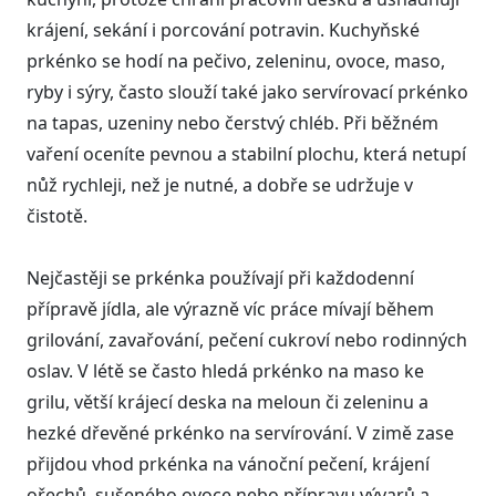
krájení, sekání i porcování potravin. Kuchyňské
prkénko se hodí na pečivo, zeleninu, ovoce, maso,
ryby i sýry, často slouží také jako servírovací prkénko
na tapas, uzeniny nebo čerstvý chléb. Při běžném
vaření oceníte pevnou a stabilní plochu, která netupí
nůž rychleji, než je nutné, a dobře se udržuje v
čistotě.
Nejčastěji se prkénka používají při každodenní
přípravě jídla, ale výrazně víc práce mívají během
grilování, zavařování, pečení cukroví nebo rodinných
oslav. V létě se často hledá prkénko na maso ke
grilu, větší krájecí deska na meloun či zeleninu a
hezké dřevěné prkénko na servírování. V zimě zase
přijdou vhod prkénka na vánoční pečení, krájení
ořechů, sušeného ovoce nebo přípravu vývarů a