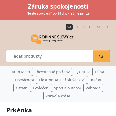
Záruka spokojenosti
Nejste spokojeni? Do 14 dnů vrátíme peníze
CZ
SK
PL
HU
SI
RO
Auto Moto
Chovatelské potřeby
Cyklistika
Dílna
Domácnost
Elektronika a příslušenství
Hračky
Ostatní
Povlečení
Sport a outdoor
Zahrada
Zdraví a krása
Prkénka