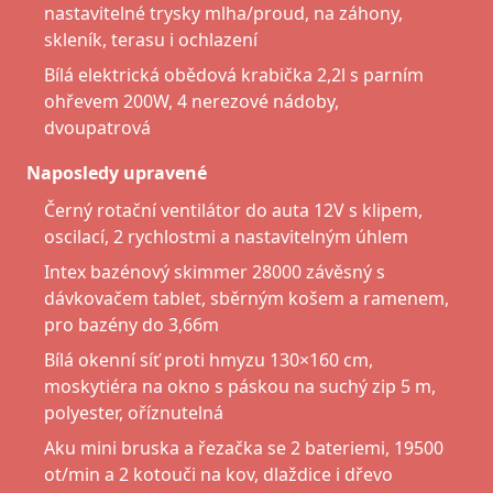
nastavitelné trysky mlha/proud, na záhony,
skleník, terasu i ochlazení
Bílá elektrická obědová krabička 2,2l s parním
ohřevem 200W, 4 nerezové nádoby,
dvoupatrová
Naposledy upravené
Černý rotační ventilátor do auta 12V s klipem,
oscilací, 2 rychlostmi a nastavitelným úhlem
Intex bazénový skimmer 28000 závěsný s
dávkovačem tablet, sběrným košem a ramenem,
pro bazény do 3,66m
Bílá okenní síť proti hmyzu 130×160 cm,
moskytiéra na okno s páskou na suchý zip 5 m,
polyester, oříznutelná
Aku mini bruska a řezačka se 2 bateriemi, 19500
ot/min a 2 kotouči na kov, dlaždice i dřevo