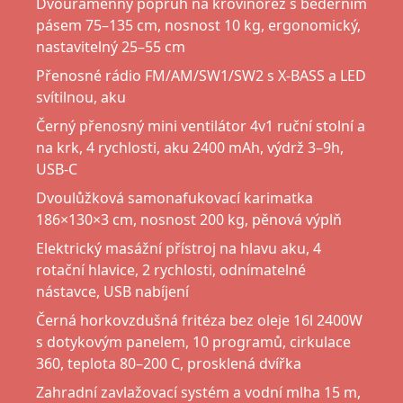
Dvouramenný popruh na křovinořez s bederním
pásem 75–135 cm, nosnost 10 kg, ergonomický,
nastavitelný 25–55 cm
Přenosné rádio FM/AM/SW1/SW2 s X-BASS a LED
svítilnou, aku
Černý přenosný mini ventilátor 4v1 ruční stolní a
na krk, 4 rychlosti, aku 2400 mAh, výdrž 3–9h,
USB-C
Dvoulůžková samonafukovací karimatka
186×130×3 cm, nosnost 200 kg, pěnová výplň
Elektrický masážní přístroj na hlavu aku, 4
rotační hlavice, 2 rychlosti, odnímatelné
nástavce, USB nabíjení
Černá horkovzdušná fritéza bez oleje 16l 2400W
s dotykovým panelem, 10 programů, cirkulace
360, teplota 80–200 C, prosklená dvířka
Zahradní zavlažovací systém a vodní mlha 15 m,