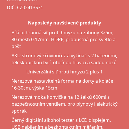
DIČ: CZ02413531
Naposledy navštívené produkty
Bílá ochranná síť proti hmyzu na záhony 3×6m,
80 mesh 0,17mm, HDPE, propustná pro světlo a
déšť
AKU strunový křovinořez a vyžínač s 2 bateriemi,
teleskopickou tyčí, otočnou hlavicí a sadou nožů
Univerzální síť proti hmyzu 2 plus 1
Nerezová nastavitelná forma na dorty a koláče
16-30cm, výška 15cm
Nerezová moka konvička na 12 šálků 600ml s
bezpečnostním ventilem, pro plynový i elektrický
sporák
Černý digitální alkohol tester s LCD displejem,
USB nabíjením a bezkontaktním měřením,