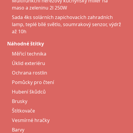
Multifunkční nerezový kuchyňský mixér na
maso a zeleninu 2l 250W
Sada 4ks solárních zapichovacích zahradních
lamp, teplé bílé světlo, soumrakový senzor, výdrž
až 10h
Náhodné štítky
Měřicí technika
Úklid exteriéru
Ochrana rostlin
Pomůcky pro čtení
Hubení škůdců
Brusky
Štítkovače
Vesmírné hračky
Barvy