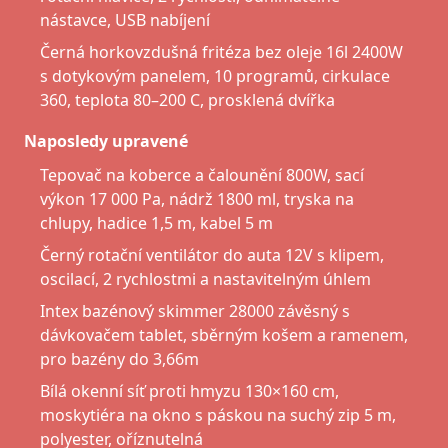
nástavce, USB nabíjení
Černá horkovzdušná fritéza bez oleje 16l 2400W
s dotykovým panelem, 10 programů, cirkulace
360, teplota 80–200 C, prosklená dvířka
Naposledy upravené
Tepovač na koberce a čalounění 800W, sací
výkon 17 000 Pa, nádrž 1800 ml, tryska na
chlupy, hadice 1,5 m, kabel 5 m
Černý rotační ventilátor do auta 12V s klipem,
oscilací, 2 rychlostmi a nastavitelným úhlem
Intex bazénový skimmer 28000 závěsný s
dávkovačem tablet, sběrným košem a ramenem,
pro bazény do 3,66m
Bílá okenní síť proti hmyzu 130×160 cm,
moskytiéra na okno s páskou na suchý zip 5 m,
polyester, oříznutelná