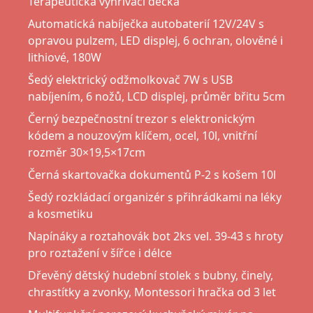
Terapeutická vyhřívací dečka
Automatická nabíječka autobaterií 12V/24V s
opravou pulzem, LED displej, 6 ochran, olověné i
lithiové, 180W
Šedý elektrický odžmolkovač 7W s USB
nabíjením, 6 nožů, LCD displej, průměr břitu 5cm
Černý bezpečnostní trezor s elektronickým
kódem a nouzovým klíčem, ocel, 10l, vnitřní
rozměr 30×19,5×17cm
Černá skartovačka dokumentů P-2 s košem 10l
Šedý rozkládací organizér s přihrádkami na léky
a kosmetiku
Napínáky a roztahovák bot 2ks vel. 39-43 s hroty
pro roztažení v šířce i délce
Dřevěný dětský hudební stolek s bubny, činely,
chrastítky a zvonky, Montessori hračka od 3 let