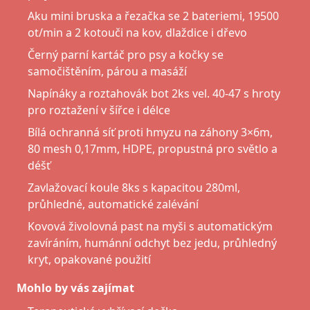
Aku mini bruska a řezačka se 2 bateriemi, 19500
ot/min a 2 kotouči na kov, dlaždice i dřevo
Černý parní kartáč pro psy a kočky se
samočištěním, párou a masáží
Napínáky a roztahovák bot 2ks vel. 40-47 s hroty
pro roztažení v šířce i délce
Bílá ochranná síť proti hmyzu na záhony 3×6m,
80 mesh 0,17mm, HDPE, propustná pro světlo a
déšť
Zavlažovací koule 8ks s kapacitou 280ml,
průhledné, automatické zalévání
Kovová živolovná past na myši s automatickým
zavíráním, humánní odchyt bez jedu, průhledný
kryt, opakované použití
Mohlo by vás zajímat