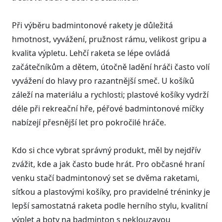
Při výběru badmintonové rakety je důležitá
hmotnost, vyvážení, pružnost rámu, velikost gripu a
kvalita výpletu. Lehčí raketa se lépe ovládá
začátečníkům a dětem, útočně ladění hráči často volí
vyvážení do hlavy pro razantnější smeč. U košíků
záleží na materiálu a rychlosti; plastové košíky vydrží
déle při rekreační hře, péřové badmintonové míčky
nabízejí přesnější let pro pokročilé hráče.
Kdo si chce vybrat správný produkt, měl by nejdřív
zvážit, kde a jak často bude hrát. Pro občasné hraní
venku stačí badmintonový set se dvěma raketami,
síťkou a plastovými košíky, pro pravidelné tréninky je
lepší samostatná raketa podle herního stylu, kvalitní
výplet a boty na badminton s neklouzavou