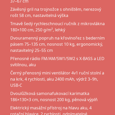
37–67 cm
Závěsný gril na trojnožce s ohništěm, nerezový
rošt 58 cm, nastavitelná výška
Tmavě šedý rychleschnoucí ručník z mikrovlákna
180×100 cm, 250 g/m², lehký
Dvouramenný popruh na křovinořez s bederním
pásem 75–135 cm, nosnost 10 kg, ergonomický,
nastavitelný 25–55 cm
Přenosné rádio FM/AM/SW1/SW2 s X-BASS a LED
svítilnou, aku
Černý přenosný mini ventilátor 4v1 ruční stolní a
na krk, 4 rychlosti, aku 2400 mAh, výdrž 3–9h,
USB-C
Dvoulůžková samonafukovací karimatka
186×130×3 cm, nosnost 200 kg, pěnová výplň
Elektrický masážní přístroj na hlavu aku, 4
rotační hlavice, 2 rychlosti, odnímatelné