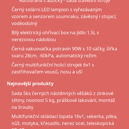
Autodráha s autíčky - sada stavební stroje
Černý solární LED lampion s vyřezávaným
vzorem a senzorem soumraku, závěsný i stojací,
voděodolný
Bílý elektrický ohřívací box na jídlo 1,5L s
nerezovou nádobou
Černá vakuovačka potravin 90W s 10 sáčky, šířka
svaru 28cm, -60kPa, automatický režim
Černý multifunkční holicí strojek 6v1 s
zastřihovačem vousů, nosu a uší
Nejnovější produkty
Sada 5ks černých nástěnných věšáků z zinkové
slitiny, nosnost 5 kg, práškové lakování, montáž
na šrouby
Multifunkční skládací lopata 16v1, sekerka, pilka,
nůž, motyka, křesadlo, nerez ocel, teleskopická