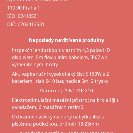
110 00 Praha 1
IČO: 02413531
DIČ: CZ02413531
Naposledy navštívené produkty
Inspekční endoskop s vlastním 4,3 palce HD
displejem, 5m flexibilním kabelem, IP67 a 4
vyměnitelnými hroty
Aku vapka ruční vysokotlaký čistič 160W s 2
bateriemi, tlak 6-10 bar, hadice 5m, 2 trysky
Parní mop 10v1 MP X10
Elektrostimulační masážní přístroj na krk a šíji s
ovladačem, 6 masážních režimů
Ochranné návleky na nohy nábytku 4ks s
plstěnou podložkou, průměr 13-23mm