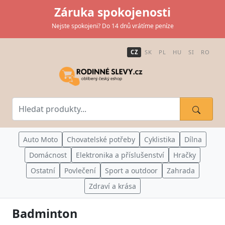
Záruka spokojenosti
Nejste spokojeni? Do 14 dnů vrátíme peníze
CZ
SK
PL
HU
SI
RO
Auto Moto
Chovatelské potřeby
Cyklistika
Dílna
Domácnost
Elektronika a příslušenství
Hračky
Ostatní
Povlečení
Sport a outdoor
Zahrada
Zdraví a krása
Badminton