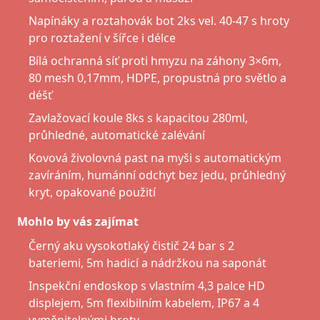
Napínáky a roztahovák bot 2ks vel. 40-47 s hroty
pro roztažení v šířce i délce
Bílá ochranná síť proti hmyzu na záhony 3×6m,
80 mesh 0,17mm, HDPE, propustná pro světlo a
déšť
Zavlažovací koule 8ks s kapacitou 280ml,
průhledné, automatické zalévání
Kovová živolovná past na myši s automatickým
zavíráním, humánní odchyt bez jedu, průhledný
kryt, opakované použití
Mohlo by vás zajímat
Černý aku vysokotlaký čistič 24 bar s 2
bateriemi, 5m hadicí a nádržkou na saponát
Inspekční endoskop s vlastním 4,3 palce HD
displejem, 5m flexibilním kabelem, IP67 a 4