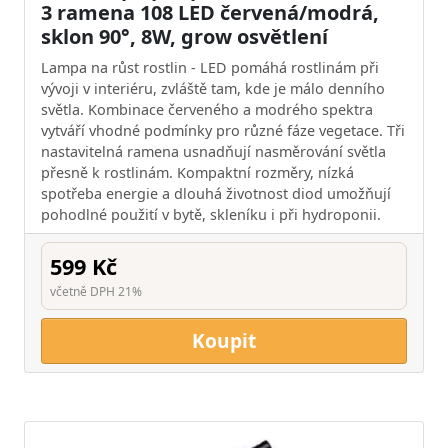
3 ramena 108 LED červená/modrá,
sklon 90°, 8W, grow osvětlení
Lampa na růst rostlin - LED pomáhá rostlinám při
vývoji v interiéru, zvláště tam, kde je málo denního
světla. Kombinace červeného a modrého spektra
vytváří vhodné podmínky pro různé fáze vegetace. Tři
nastavitelná ramena usnadňují nasměrování světla
přesně k rostlinám. Kompaktní rozměry, nízká
spotřeba energie a dlouhá životnost diod umožňují
pohodlné použití v bytě, skleníku i při hydroponii.
599 Kč
včetně DPH 21%
Koupit