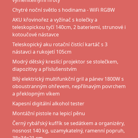
vyměnitelnými hroty
Chytré noční světlo s hodinama - WiFi RGBW
AKU křovinořez a vyžínač s kolečky a
teleskopickou tyčí 140cm, 2 bateriemi, strunové i
kotoučové nástavce
Teleskopický aku rotační čistící kartáč s 3
nástavci a rukojetí 105cm
Modrý dětský kreslící projektor se stolečkem,
diapozitivy a příslušenstvím
Bílý elektrický multifunkční gril a pánev 1800W s
oboustranným ohřevem, nepřilnavým povrchem
a překlopným víkem
Kapesní digitální alkohol tester
Montážní pistole na lepicí pěnu
Černý rybářský kufřík se sedátkem a organizéry,
nosnost 140 kg, uzamykatelný, ramenní popruh,