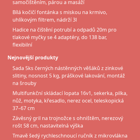
samočištěním, párou a masáží
Bílá kočičí fontánka s miskou na krmivo,
uhlíkovým filtrem, nádrží 3l
Hadice na čištění potrubí a odpadů 20m pro
tlakové myčky se 4 adaptéry, do 138 bar,
flexibilní
Nejnovější produkty
Sada 5ks černých nástěnných věšáků z zinkové
slitiny, nosnost 5 kg, práškové lakování, montáž
na šrouby
Multifunkční skládací lopata 16v1, sekerka, pilka,
nůž, motyka, křesadlo, nerez ocel, teleskopická
37–67 cm
Závěsný gril na trojnožce s ohništěm, nerezový
rošt 58 cm, nastavitelná výška
Tmavě šedý rychleschnoucí ručník z mikrovlákna