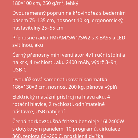
180×100 cm, 250 g/m², lehký
Dvouramenný popruh na křovinořez s bederním
pásem 75–135 cm, nosnost 10 kg, ergonomický,
nastavitelný 25–55 cm
Přenosné rádio FM/AM/SW1/SW2 s X-BASS a LED
svítilnou, aku
Černý přenosný mini ventilátor 4v1 ruční stolní a
na krk, 4 rychlosti, aku 2400 mAh, výdrž 3–9h,
USB-C
Dvoulůžková samonafukovací karimatka
186×130×3 cm, nosnost 200 kg, pěnová výplň
Elektrický masážní přístroj na hlavu aku, 4
rotační hlavice, 2 rychlosti, odnímatelné
nástavce, USB nabíjení
Černá horkovzdušná fritéza bez oleje 16l 2400W
s dotykovým panelem, 10 programů, cirkulace
360, teplota 80–200 C, prosklená dvířka