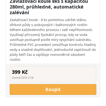
Zavlažovací koule 8ks s kapacitou
280ml, průhledné, automatické
zalévání
Zavlažovací koule - 8 ks pomohou udržet stálou
vlhkost půdy u pokojových i balkonových rostlin
během každodenního provozu i vaší nepřítomnosti.
Využívají přirozený fyzikální princip, kdy se voda
uvolňuje postupně podle míry vysychání substrátu.
Průhledné PVC provedení umožňuje kontrolu hladiny
vody a snadné doplňování. Jednoduché zapíchnutí do
půdy šetří čas a zajišťuje rovnoměrné zásobení
rostlin.
399 Kč
včetně DPH 21%
Koupit