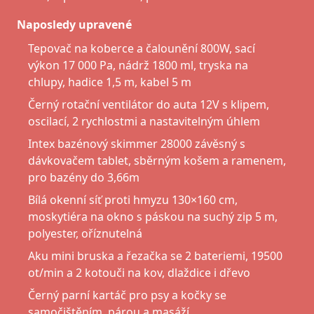
Naposledy upravené
Tepovač na koberce a čalounění 800W, sací
výkon 17 000 Pa, nádrž 1800 ml, tryska na
chlupy, hadice 1,5 m, kabel 5 m
Černý rotační ventilátor do auta 12V s klipem,
oscilací, 2 rychlostmi a nastavitelným úhlem
Intex bazénový skimmer 28000 závěsný s
dávkovačem tablet, sběrným košem a ramenem,
pro bazény do 3,66m
Bílá okenní síť proti hmyzu 130×160 cm,
moskytiéra na okno s páskou na suchý zip 5 m,
polyester, oříznutelná
Aku mini bruska a řezačka se 2 bateriemi, 19500
ot/min a 2 kotouči na kov, dlaždice i dřevo
Černý parní kartáč pro psy a kočky se
samočištěním, párou a masáží