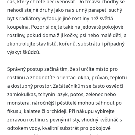
čas, který chcete péči věnovat. Do tmavší chodby se
nehodí stejné druhy jako na slunný parapet, suchý
byt s radiátory vyžaduje jiné rostliny než světlá
koupelna. Pozor si dejte také na jedovaté pokojové
rostliny, pokud doma žijí kočky, psi nebo malé děti, a
zkontrolujte stav listů, kořenů, substrátu i případný
výskyt škůdců.
Správný postup začíná tím, že si určíte místo pro
rostlinu a zhodnotíte orientaci okna, průvan, teplotu
a dostupný prostor. Začátečníkům se často osvědčí
zamiokulkas, tchynin jazyk, potos, zelenec nebo
monstera, náročnější pěstitelé mohou sáhnout po
fíkusu, kalatee či orchideji. Při nákupu vybírejte
zdravou rostlinu s pevnými listy, vhodný květináč s
odtokem vody, kvalitní substrát pro pokojové