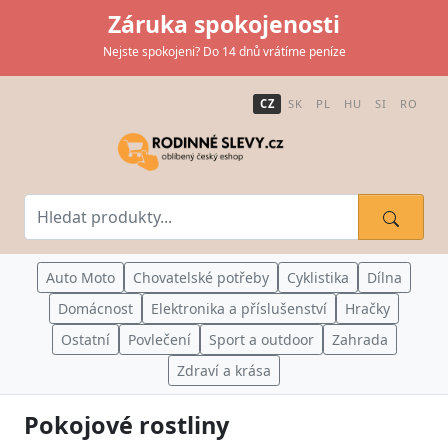
Záruka spokojenosti
Nejste spokojeni? Do 14 dnů vrátíme peníze
CZ
SK
PL
HU
SI
RO
Auto Moto
Chovatelské potřeby
Cyklistika
Dílna
Domácnost
Elektronika a příslušenství
Hračky
Ostatní
Povlečení
Sport a outdoor
Zahrada
Zdraví a krása
Pokojové rostliny