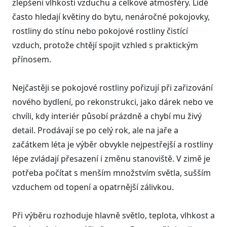
zlepšení vlhkosti vzduchu a celkové atmosféry. Lidé
často hledají květiny do bytu, nenáročné pokojovky,
rostliny do stínu nebo pokojové rostliny čistící
vzduch, protože chtějí spojit vzhled s praktickým
přínosem.
Nejčastěji se pokojové rostliny pořizují při zařizování
nového bydlení, po rekonstrukci, jako dárek nebo ve
chvíli, kdy interiér působí prázdně a chybí mu živý
detail. Prodávají se po celý rok, ale na jaře a
začátkem léta je výběr obvykle nejpestřejší a rostliny
lépe zvládají přesazení i změnu stanoviště. V zimě je
potřeba počítat s menším množstvím světla, sušším
vzduchem od topení a opatrnější zálivkou.
Při výběru rozhoduje hlavně světlo, teplota, vlhkost a