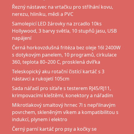
Řezný nástavec na vrtačku pro stříhání kovu,
nerezu, hliníku, mědi a PVC
Samolepicí LED žárovky na zrcadlo 10ks
Hollywood, 3 barvy světla, 10 stupňů jasu, USB
napájení
Černá horkovzdušná fritéza bez oleje 16l 2400W
s dotykovým panelem, 10 programů, cirkulace
360, teplota 80–200 C, prosklená dvířka
Teleskopický aku rotační čistící kartáč s 3
nástavci a rukojetí 105cm
Sada nářadí pro síťaře s testerem RJ45/RJ11,
krimpovacími kleštěmi, konektory a nářadím
Mikrotlakový smaltový hrnec 7l s nepřilnavým
povrchem, skleněným víkem a kompatibilitou s
indukcí, plynem i elektro
Černý parní kartáč pro psy a kočky se