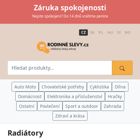
Záruka spokojenosti
Nejste spokojeni? Do 14 dnů vrátíme peníze
CZ
SK
PL
HU
SI
RO
Auto Moto
Chovatelské potřeby
Cyklistika
Dílna
Domácnost
Elektronika a příslušenství
Hračky
Ostatní
Povlečení
Sport a outdoor
Zahrada
Zdraví a krása
Radiátory