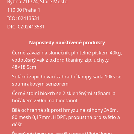
Rybná 716/24, Staré Město
110 00 Praha 1
IČO: 02413531
DIČ: CZ02413531
Naposledy navštívené produkty
Černé závaží na slunečník plnitelné pískem 40kg,
vodotěsný vak z oxford tkaniny, zip, úchyty,
48×18,5cm
Solární zapichovací zahradní lampy sada 10ks se
soumrakovým senzorem
Černý stolní biokrb se 2 skleněnými stěnami a
hořákem 250ml na bioetanol
Bílá ochranná síť proti hmyzu na záhony 3×6m,
80 mesh 0,17mm, HDPE, propustná pro světlo a
déšť