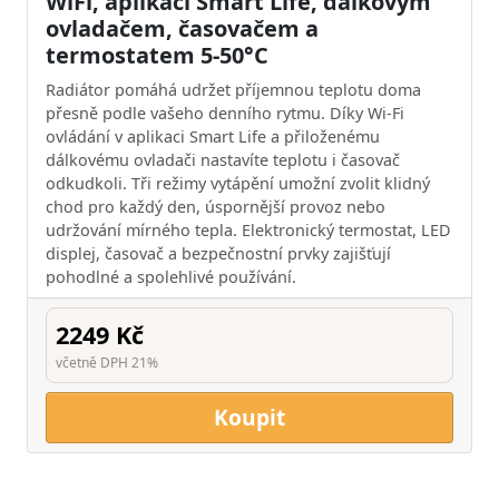
WiFi, aplikací Smart Life, dálkovým
ovladačem, časovačem a
termostatem 5-50°C
Radiátor pomáhá udržet příjemnou teplotu doma
přesně podle vašeho denního rytmu. Díky Wi-Fi
ovládání v aplikaci Smart Life a přiloženému
dálkovému ovladači nastavíte teplotu i časovač
odkudkoli. Tři režimy vytápění umožní zvolit klidný
chod pro každý den, úspornější provoz nebo
udržování mírného tepla. Elektronický termostat, LED
displej, časovač a bezpečnostní prvky zajišťují
pohodlné a spolehlivé používání.
2249 Kč
včetně DPH 21%
Koupit