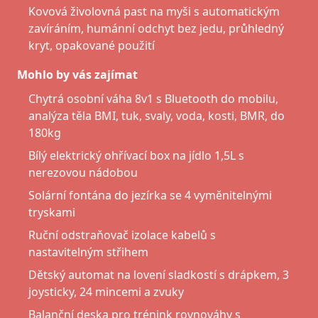
Kovová živolovná past na myši s automatickým
zavíráním, humánní odchyt bez jedu, průhledný
kryt, opakované použití
Mohlo by vás zajímat
Chytrá osobní váha 8v1 s Bluetooth do mobilu,
analýza těla BMI, tuk, svaly, voda, kosti, BMR, do
180kg
Bílý elektrický ohřívací box na jídlo 1,5L s
nerezovou nádobou
Solární fontána do jezírka se 4 vyměnitelnými
tryskami
Ruční odstraňovač izolace kabelů s
nastavitelným střihem
Dětský automat na lovení sladkostí s drápkem, 3
joysticky, 24 mincemi a zvuky
Balanční deska pro trénink rovnováhy s