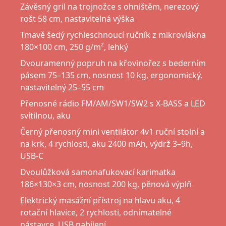
Závěsný gril na trojnožce s ohništěm, nerezový
rošt 58 cm, nastavitelná výška
Tmavě šedý rychleschnoucí ručník z mikrovlákna
180×100 cm, 250 g/m², lehký
Dvouramenný popruh na křovinořez s bederním
pásem 75–135 cm, nosnost 10 kg, ergonomický,
nastavitelný 25–55 cm
Přenosné rádio FM/AM/SW1/SW2 s X-BASS a LED
svítilnou, aku
Černý přenosný mini ventilátor 4v1 ruční stolní a
na krk, 4 rychlosti, aku 2400 mAh, výdrž 3–9h,
USB-C
Dvoulůžková samonafukovací karimatka
186×130×3 cm, nosnost 200 kg, pěnová výplň
Elektrický masážní přístroj na hlavu aku, 4
rotační hlavice, 2 rychlosti, odnímatelné
nástavce, USB nabíjení