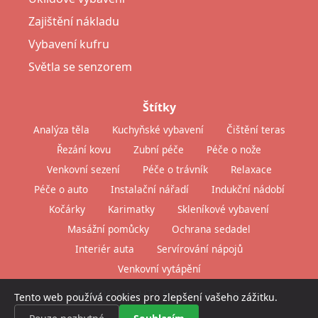
Zajištění nákladu
Vybavení kufru
Světla se senzorem
Štítky
Analýza těla
Kuchyňské vybavení
Čištění teras
Řezání kovu
Zubní péče
Péče o nože
Venkovní sezení
Péče o trávník
Relaxace
Péče o auto
Instalační nářadí
Indukční nádobí
Kočárky
Karimatky
Skleníkové vybavení
Masážní pomůcky
Ochrana sedadel
Interiér auta
Servírování nápojů
Venkovní vytápění
© 2026 MIGHTY BUSINESS s.r.o.
Tento web používá cookies pro zlepšení vašeho zážitku.