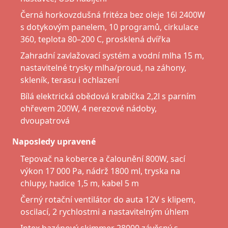
Černá horkovzdušná fritéza bez oleje 16l 2400W
s dotykovým panelem, 10 programů, cirkulace
360, teplota 80–200 C, prosklená dvířka
Zahradní zavlažovací systém a vodní mlha 15 m,
nastavitelné trysky mlha/proud, na záhony,
skleník, terasu i ochlazení
Bílá elektrická obědová krabička 2,2l s parním
ohřevem 200W, 4 nerezové nádoby,
dvoupatrová
Naposledy upravené
Tepovač na koberce a čalounění 800W, sací
výkon 17 000 Pa, nádrž 1800 ml, tryska na
chlupy, hadice 1,5 m, kabel 5 m
Černý rotační ventilátor do auta 12V s klipem,
oscilací, 2 rychlostmi a nastavitelným úhlem