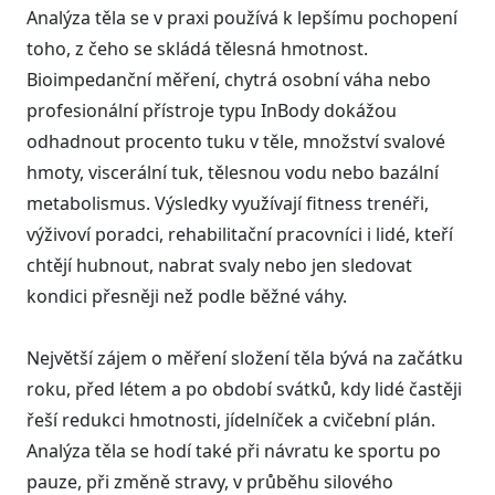
Analýza těla se v praxi používá k lepšímu pochopení
toho, z čeho se skládá tělesná hmotnost.
Bioimpedanční měření, chytrá osobní váha nebo
profesionální přístroje typu InBody dokážou
odhadnout procento tuku v těle, množství svalové
hmoty, viscerální tuk, tělesnou vodu nebo bazální
metabolismus. Výsledky využívají fitness trenéři,
výživoví poradci, rehabilitační pracovníci i lidé, kteří
chtějí hubnout, nabrat svaly nebo jen sledovat
kondici přesněji než podle běžné váhy.
Největší zájem o měření složení těla bývá na začátku
roku, před létem a po období svátků, kdy lidé častěji
řeší redukci hmotnosti, jídelníček a cvičební plán.
Analýza těla se hodí také při návratu ke sportu po
pauze, při změně stravy, v průběhu silového