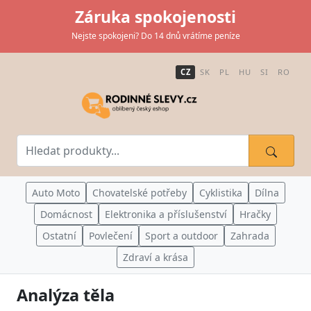
Záruka spokojenosti
Nejste spokojeni? Do 14 dnů vrátíme peníze
CZ
SK
PL
HU
SI
RO
Auto Moto
Chovatelské potřeby
Cyklistika
Dílna
Domácnost
Elektronika a příslušenství
Hračky
Ostatní
Povlečení
Sport a outdoor
Zahrada
Zdraví a krása
Analýza těla