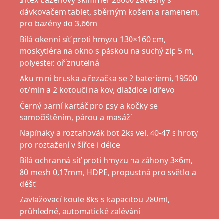
Intex bazénový skimmer 28000 závěsný s
dávkovačem tablet, sběrným košem a ramenem,
pro bazény do 3,66m
Bílá okenní síť proti hmyzu 130×160 cm,
moskytiéra na okno s páskou na suchý zip 5 m,
polyester, oříznutelná
Aku mini bruska a řezačka se 2 bateriemi, 19500
ot/min a 2 kotouči na kov, dlaždice i dřevo
Černý parní kartáč pro psy a kočky se
samočištěním, párou a masáží
Napínáky a roztahovák bot 2ks vel. 40-47 s hroty
pro roztažení v šířce i délce
Bílá ochranná síť proti hmyzu na záhony 3×6m,
80 mesh 0,17mm, HDPE, propustná pro světlo a
déšť
Zavlažovací koule 8ks s kapacitou 280ml,
průhledné, automatické zalévání