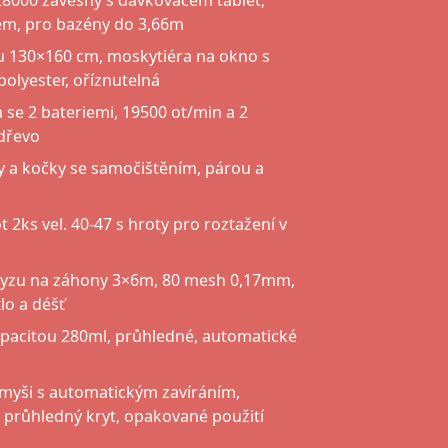
8000 závěsný s dávkovačem tablet,
m, pro bazény do 3,66m
zu 130×160 cm, moskytiéra na okno s
polyester, oříznutelná
 se 2 bateriemi, 19500 ot/min a 2
 dřevo
y a kočky se samočištěním, párou a
 2ks vel. 40-47 s hroty pro roztažení v
hmyzu na záhony 3×6m, 80 mesh 0,17mm,
lo a déšť
apacitou 280ml, průhledné, automatické
 myši s automatickým zavíráním,
 průhledný kryt, opakované použití