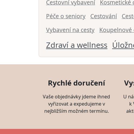
Cestovní vybavení
Kosmetické 
Péče o seniory
Cestování
Cest
Vybavení na cesty
Koupelnové 
Zdraví a wellness
Úložn
Rychlé doručení
Vy
Vaše objednávky jdeme ihned
U ná
vyřizovat a expedujeme v
k
nejbližším možném termínu.
akt