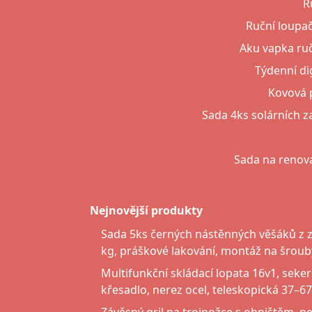
R
Ruční loupač
Aku vapka ručn
Týdenní di
Kovová 
Sada 4ks solárních z
Sada na renov
Nejnovější produkty
Sada 5ks černých nástěnných věšáků z zi
kg, práškové lakování, montáž na šroub
Multifunkční skládací lopata 16v1, seker
křesadlo, nerez ocel, teleskopická 37–6