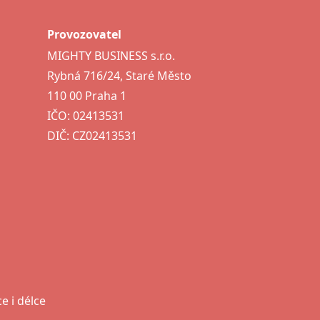
Provozovatel
MIGHTY BUSINESS s.r.o.
Rybná 716/24, Staré Město
110 00 Praha 1
IČO: 02413531
DIČ: CZ02413531
e i délce