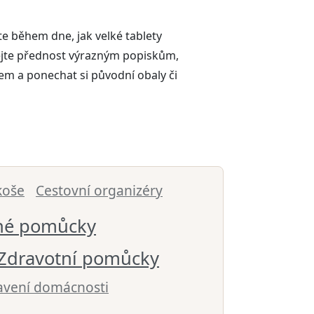
te během dne, jak velké tablety
dejte přednost výrazným popiskům,
em a ponechat si původní obaly či
koše
Cestovní organizéry
né pomůcky
Zdravotní pomůcky
avení domácnosti