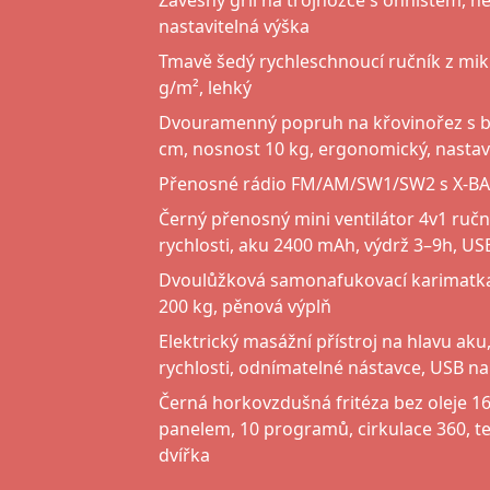
Závěsný gril na trojnožce s ohništěm, n
nastavitelná výška
Tmavě šedý rychleschnoucí ručník z mi
g/m², lehký
Dvouramenný popruh na křovinořez s 
cm, nosnost 10 kg, ergonomický, nastav
Přenosné rádio FM/AM/SW1/SW2 s X-BASS
Černý přenosný mini ventilátor 4v1 ruční 
rychlosti, aku 2400 mAh, výdrž 3–9h, US
Dvoulůžková samonafukovací karimatk
200 kg, pěnová výplň
Elektrický masážní přístroj na hlavu aku,
rychlosti, odnímatelné nástavce, USB na
Černá horkovzdušná fritéza bez oleje 
panelem, 10 programů, cirkulace 360, t
dvířka