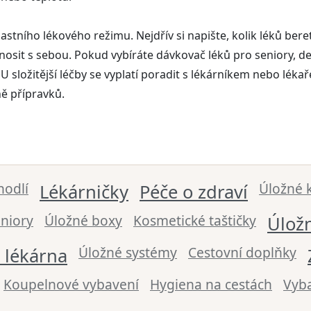
astního lékového režimu. Nejdřív si napište, kolik léků bere
 nosit s sebou. Pokud vybíráte dávkovač léků pro seniory, 
složitější léčby se vyplatí poradit s lékárníkem nebo lékař
ě přípravků.
hodlí
Úložné 
Lékárničky
Péče o zdraví
niory
Úložné boxy
Kosmetické taštičky
Úlož
Úložné systémy
Cestovní doplňky
 lékárna
Koupelnové vybavení
Hygiena na cestách
Vyb