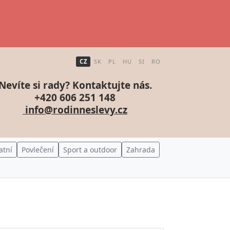
CZ
SK
PL
HU
SI
RO
Nevíte si rady? Kontaktujte nás.
+420 606 251 148
info@rodinneslevy.cz
atní
Povlečení
Sport a outdoor
Zahrada