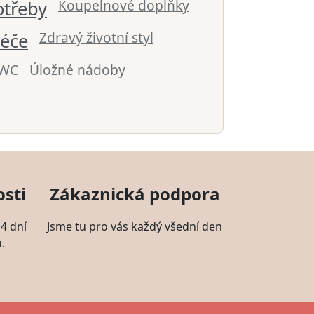
Koupelnové doplňky
otřeby
Zdravý životní styl
éče
 WC
Úložné nádoby
sti
Zákaznická podpora
4 dní
Jsme tu pro vás každý všední den
.