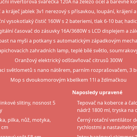
uční invertorová svářečka 120A na železo ocel a barevné ko
 a kráječ jablek 3v1 nerezový s přísavkou, loupání, krájení 
í vysokotlaký čistič 160W s 2 bateriemi, tlak 6-10 bar, hadi
gitální časovač do zásuvky 16A/3680W s LCD displejem a zálo
past na myši a potkany s automatickým západkovým mec
apichovacích zahradních lamp, teplé bílé světlo, soumrakový
Oranžový elektrický odšťavňovač citrusů 300W
aci světlometů s nano nátěrem, parním rozprašovačem, 3 b
Mop s dvoukomorovým kbelíkem 11l a ždímačkou
Naposledy upravené
nkové slitiny, nosnost 5
Tepovač na koberce a čalo
y
nádrž 1800 ml, tryska na c
ka, pilka, nůž, motyka,
Černý rotační ventilátor do
7 cm
rychlostmi a nastaviteln