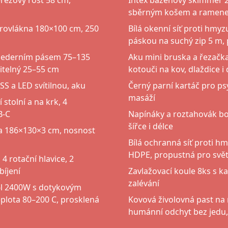
erezový rošt 58 cm,
Intex bazénový skimmer 2
sběrným košem a ramene
krovlákna 180×100 cm, 250
Bílá okenní síť proti hmy
páskou na suchý zip 5 m, 
bederním pásem 75–135
Aku mini bruska a řezačka
itelný 25–55 cm
kotouči na kov, dlaždice i
 a LED svítilnou, aku
Černý parní kartáč pro ps
masáží
stolní a na krk, 4
B-C
Napínáky a roztahovák bot
šířce i délce
a 186×130×3 cm, nosnost
Bílá ochranná síť proti 
HDPE, propustná pro svět
 4 rotační hlavice, 2
bíjení
Zavlažovací koule 8ks s k
zalévání
16l 2400W s dotykovým
eplota 80–200 C, prosklená
Kovová živolovná past na
humánní odchyt bez jedu,