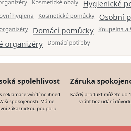
organizéry
Kosmetické obaly
Hygienické p
ovní hygiena
Kosmetické pomůcky
Osobní p
organizéry
Koupelna a
Domácí pomůcky
Domácí potřeby
é organizéry
soká spolehlivost
Záruka spokojeno
s reklamace vyřídíme ihned
Každý produkt můžete do 1
 Vaší spokojenosti. Máme
vrátit bez udání důvodu
ivní zákaznickou podporu.