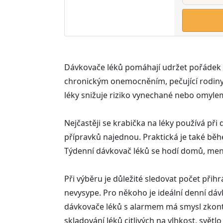
Dávkovače léků pomáhají udržet pořádek v pr
chronickým onemocněním, pečující rodiny 
léky snižuje riziko vynechané nebo omylem
Nejčastěji se krabička na léky používá př
přípravků najednou. Praktická je také běh
Týdenní dávkovač léků se hodí domů, menš
Při výběru je důležité sledovat počet přihr
nevysype. Pro někoho je ideální denní dáv
dávkovače léků s alarmem má smysl zkontro
skladování léků citlivých na vlhkost, světl