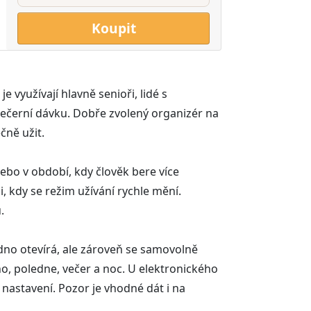
Koupit
 využívají hlavně senioři, lidé s
ečerní dávku. Dobře zvolený organizér na
čně užit.
ebo v období, kdy člověk bere více
, kdy se režim užívání rychle mění.
.
nadno otevírá, ale zároveň se samovolně
no, poledne, večer a noc. U elektronického
nastavení. Pozor je vhodné dát i na