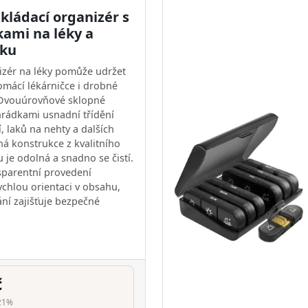
kládací organizér s
kami na léky a
iku
izér na léky pomůže udržet
omácí lékárničce i drobné
 Dvouúrovňové sklopné
ihrádkami usnadní třídění
í, laků na nehty a dalších
ná konstrukce z kvalitního
 je odolná a snadno se čistí.
sparentní provedení
chlou orientaci v obsahu,
ání zajišťuje bezpečné
č
21%