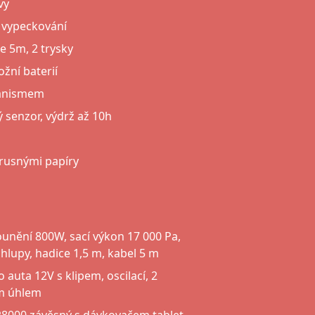
vy
a vypeckování
ce 5m, 2 trysky
žní baterií
hanismem
 senzor, výdrž až 10h
rusnými papíry
unění 800W, sací výkon 17 000 Pa,
hlupy, hadice 1,5 m, kabel 5 m
 auta 12V s klipem, oscilací, 2
ým úhlem