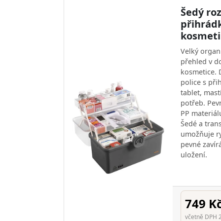
Šedý roz
přihrád
kosmet
Velký organ
přehled v d
kosmetice.
police s př
tablet, mast
potřeb. Pev
PP materiálu
Šedé a tran
umožňuje ry
pevné zavír
uložení.
749 K
včetně DPH 