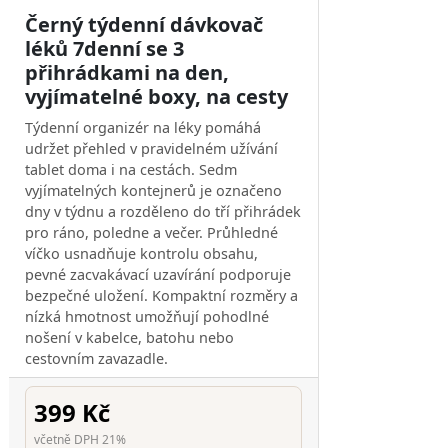
Černý týdenní dávkovač
léků 7denní se 3
přihrádkami na den,
vyjímatelné boxy, na cesty
Týdenní organizér na léky pomáhá
udržet přehled v pravidelném užívání
tablet doma i na cestách. Sedm
vyjímatelných kontejnerů je označeno
dny v týdnu a rozděleno do tří přihrádek
pro ráno, poledne a večer. Průhledné
víčko usnadňuje kontrolu obsahu,
pevné zacvakávací uzavírání podporuje
bezpečné uložení. Kompaktní rozměry a
nízká hmotnost umožňují pohodlné
nošení v kabelce, batohu nebo
cestovním zavazadle.
399 Kč
včetně DPH 21%