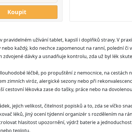
Koupit
avidelném užívání tablet, kapslí i doplňků stravy. V praxi je
nebo každý, kdo nechce zapomenout na ranní, polední či v
 zdvojené dávky a usnadňuje kontrolu, zda už byl lék skute
i dlouhodobé léčbě, po propuštění z nemocnice, na cestách n
em zimních viróz, alergické sezony nebo při rekonvalescenci
í cestovní lékovka zase do tašky, práce nebo na dovolenou
ádek, jejich velikost, čitelnost popisků a to, zda se víčko s
kovač léků, jiný ocení týdenní organizér s rozdělením na rá
lovat hlasitost upozornění, výdrž baterie a jednoduchost 
o nebo teplotu.