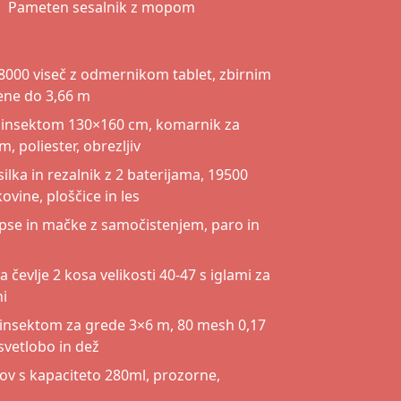
Pameten sesalnik z mopom
8000 viseč z odmernikom tablet, zbirnim
ene do 3,66 m
 insektom 130×160 cm, komarnik za
, poliester, obrezljiv
lka in rezalnik z 2 baterijama, 19500
ovine, ploščice in les
 pse in mačke z samočistenjem, paro in
a čevlje 2 kosa velikosti 40-47 s iglami za
ni
 insektom za grede 3×6 m, 80 mesh 0,17
vetlobo in dež
ov s kapaciteto 280ml, prozorne,