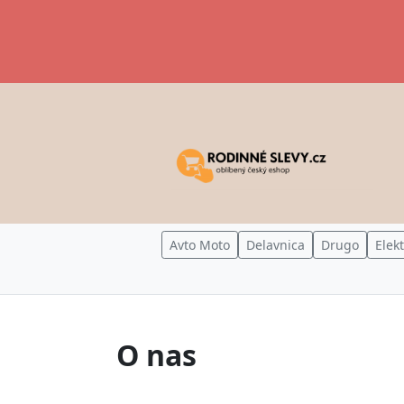
Avto Moto
Delavnica
Drugo
Elek
O nas