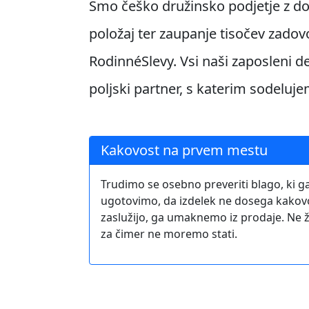
Smo češko družinsko podjetje z dol
položaj ter zaupanje tisočev zadov
RodinnéSlevy. Vsi naši zaposleni d
poljski partner, s katerim sodeluje
Kakovost na prvem mestu
Trudimo se osebno preveriti blago, ki 
ugotovimo, da izdelek ne dosega kakovos
zaslužijo, ga umaknemo iz prodaje. Ne ž
za čimer ne moremo stati.