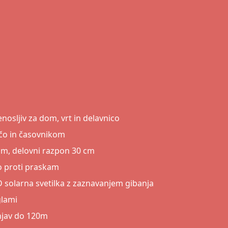
osljiv za dom, vrt in delavnico
ščo in časovnikom
kom, delovni razpon 30 cm
to proti praskam
D solarna svetilka z zaznavanjem gibanja
glami
njav do 120m