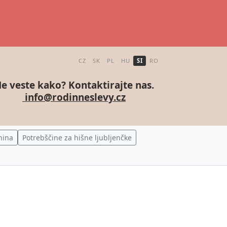
CZ
SK
PL
HU
SI
RO
e veste kako? Kontaktirajte nas.
info@rodinneslevy.cz
nina
Potrebščine za hišne ljubljenčke