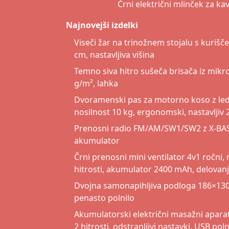
Črni električni mlinček za k
Najnovejši izdelki
Viseči žar na trinožnem stojalu s kurišč
cm, nastavljiva višina
Temno siva hitro sušeča brisača iz mik
g/m², lahka
Dvoramenski pas za motorno koso z le
nosilnost 10 kg, ergonomski, nastavljiv
Prenosni radio FM/AM/SW1/SW2 z X-BASS
akumulator
Črni prenosni mini ventilator 4v1 ročni, 
hitrosti, akumulator 2400 mAh, delovan
Dvojna samonapihljiva podloga 186×130×
penasto polnilo
Akumulatorski električni masažni aparat z
2 hitrosti, odstranljivi nastavki, USB pol