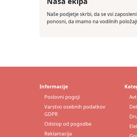
Naša ekipa
Naše podjetje skrbi, da se vsi zaposle
ponosni, da imamo na vodilnih položaj
Informacije
Kateg
Poslovni pogoji
Av
Varstvo osebnih podatkov
Del
GDPR
Dr
Odstop od pogodbe
Ele
Reklamacija
Gos