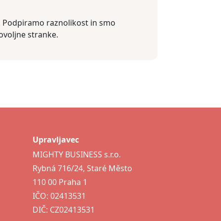
t. Podpiramo raznolikost in smo
voljne stranke.
Upravljavec
MIGHTY BUSINESS s.r.o.
Rybná 716/24, Staré Město
110 00 Praha 1
IČO: 02413531
DIČ: CZ02413531