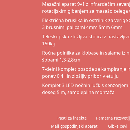
Masažni aparat 9v1 z infrardečim sevanj
rotacijskim gibanjem za masažo celega 
Električna brusilka in ostrilnik za verig
3 brusnimi palicami 4mm 5mm 6mm
Teleskopska zložljiva stolica z nastavljiv
150kg
Ročna polnilka za klobase in salame iz n
šobami 1,3-2,8cm
7-delni komplet posode za kampiranje in
ponev 0,4 l in zložljiv pribor v etuiju
Komplet 3 LED nočnih lučk s senzorjem g
doseg 5 m, samolepilna montaža
Pasti za insekte
Pametna razsvetl
Mali gospodinjski aparati
Gibke cevi