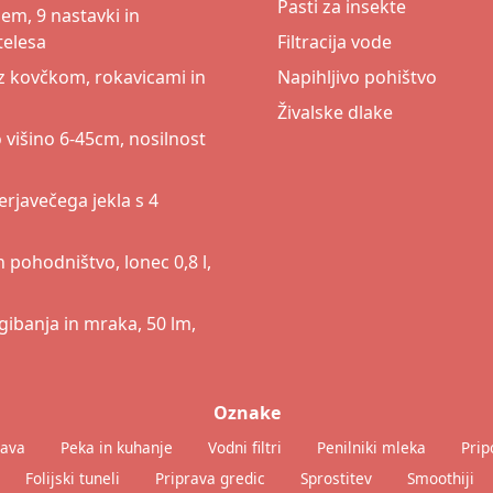
Pasti za insekte
em, 9 nastavki in
telesa
Filtracija vode
e z kovčkom, rokavicami in
Napihljivo pohištvo
Živalske dlake
o višino 6-45cm, nosilnost
erjavečega jekla s 4
 pohodništvo, lonec 0,8 l,
ibanja in mraka, 50 lm,
Oznake
java
Peka in kuhanje
Vodni filtri
Penilniki mleka
Prip
Folijski tuneli
Priprava gredic
Sprostitev
Smoothiji