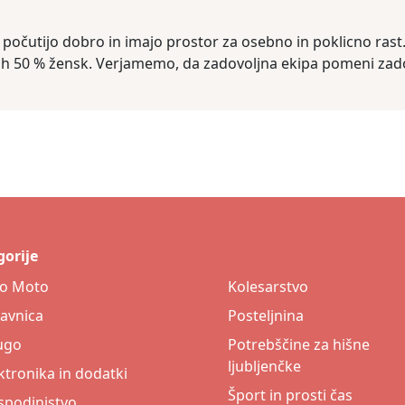
ni počutijo dobro in imajo prostor za osebno in poklicno ras
ih 50 % žensk. Verjamemo, da zadovoljna ekipa pomeni zado
orije
to Moto
Kolesarstvo
avnica
Posteljnina
ugo
Potrebščine za hišne
ljubljenčke
ktronika in dodatki
Šport in prosti čas
podinjstvo