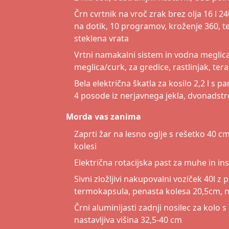
Črn cvrtnik na vroč zrak brez olja 16 l 
na dotik, 10 programov, kroženje 360, 
steklena vrata
Vrtni namakalni sistem in vodna meglica
meglica/curk, za gredice, rastlinjak, tera
Bela električna škatla za kosilo 2,2 l s
4 posode iz nerjavnega jekla, dvonadst
Morda vas zanima
Zaprti žar na lesno oglje s rešetko 40 cm,
kolesi
Električna rotacijska past za muhe in i
Sivni zložljivi nakupovalni voziček 40l z 
termokapsula, penasta kolesa 20,5cm, n
Črni aluminijasti zadnji nosilec za kolo s
nastavljiva višina 32,5-40 cm