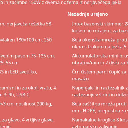
avo in začimbe 150W z dvema nožema iz nerjavečega jekla
Nazadnje urejeno
em, nerjaveča rešetka 58
Intex bazenski skimmer 2
košem in ročajem, za baz
rovlaken 180×100 cm, 250
Bela okenska mreža proti
okno s trakom na ježka 5 m
dvenim pasom 75–135 cm,
Akkumulatorska mini brusi
 25–55 cm
obratov/min in 2 diski za k
 in LED svetilko,
Črn čistem parni čopič za
masažo
namizni in za okoli vratu, 4
Napenjalci in raztezalnik z
je 3–9h, USB-C
raztezanje v širini in dolži
3 cm, nosilnost 200 kg,
Bela zaščitna mreža proti
mm, HDPE, prepustna za s
a glavo, 4 vrtljive glave,
Namakalne kroglice 8 kos
njenje
avtomatsko zalivanje