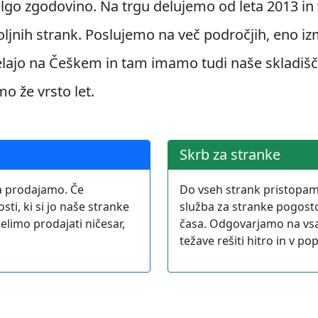
go zgodovino. Na trgu delujemo od leta 2013 in v
oljnih strank. Poslujemo na več področjih, eno iz
elajo na Češkem in tam imamo tudi naše skladišča.
mo že vrsto let.
Skrb za stranke
ga prodajamo. Če
Do vseh strank pristopam
ti, ki si jo naše stranke
služba za stranke pogosto
elimo prodajati ničesar,
časa. Odgovarjamo na vsa
težave rešiti hitro in v p