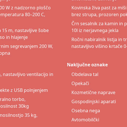
2400 W z nadzorno ploščo
Kovinska živa past za mi
temperatura 80–200 C,
brez strupa, prozoren po
Črn sesalnik za kamin in 
 15 m, nastavljive šobe
10l iz nerjavnega jekla
so in hlajenje
Ročni nabiralnik listja in 
 parnim segrevanjem 200 W,
nastavljivo višino krtače
ropna
Naključne oznake
 nastavljivo ventilacijo in
Obdelava tal
Opekači
nsekte z USB polnjenjem
Kozmetične naprave
pralno torbo,
Gospodinjski aparati
osilnost 30kg
Osebna nega
 nosilnostjo 35 kg,
Avtomobilčki