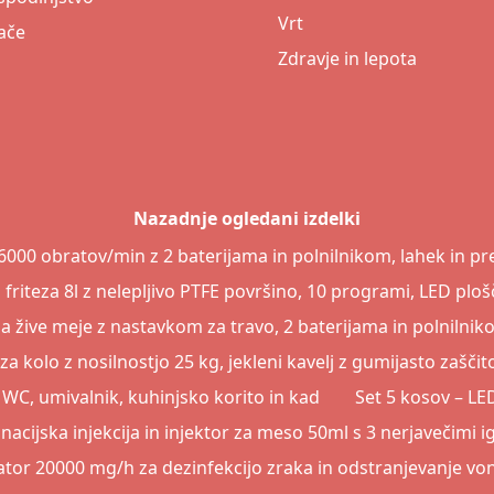
Vrt
ače
Zdravje in lepota
Nazadnje ogledani izdelki
000 obratov/min z 2 baterijama in polnilnikom, lahek in pren
friteza 8l z nelepljivo PTFE površino, 10 programi, LED plo
 žive meje z nastavkom za travo, 2 baterijama in polnilni
 za kolo z nosilnostjo 25 kg, jekleni kavelj z gumijasto zašči
 WC, umivalnik, kuhinjsko korito in kad
Set 5 kosov – LE
nacijska injekcija in injektor za meso 50ml s 3 nerjavečimi i
tor 20000 mg/h za dezinfekcijo zraka in odstranjevanje vo