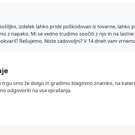
ošiljko, izdelek lahko pride poškodovan iz tovarne, lahk
 z napako. Mi se vedno trudimo soočiti z njo in na lastne 
 pokvaril? Rešujemo. Niste zadovoljni? V 14 dneh vam vrnem
nje
a trgu smo že dolgo in gradimo blagovno znamko, na katero
smo odgovoriti na vsa vprašanja.