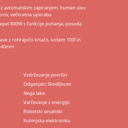
ši z avtomatskim zapiranjem, human ulov
krov, večkratna uporaba
pepel 800W s funkcijo puhanja, posoda
trave z rotirajočo krtačo, košem 100l in
 0-40mm
Vzdrževanje površin
Odganjalci škodljivcev
Nega laka
Varčevanje z energijo
Robotski sesalniki
Kuhinjska elektronika