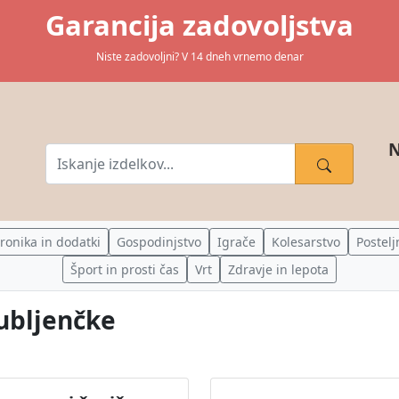
Garancija zadovoljstva
Niste zadovoljni? V 14 dneh vrnemo denar
N
tronika in dodatki
Gospodinjstvo
Igrače
Kolesarstvo
Postelj
Šport in prosti čas
Vrt
Zdravje in lepota
jubljenčke