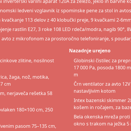
i inverterski varilni aparat 120A za železo, jeklo in barvne k
nomski ledveni vzglavnik iz spominske pene za stol in avto
 kvačkanje 113 delov z 40 klobučki preje, 9 kvačkami 2-6mm
ojenje rastlin E27, 3 roke 108 LED rdeča/modra, nagib 90°, 8
a avto z mikrofonom za prostoročno telefoniranje, s pouda
Nazadnje urejeno
cinkove zlitine, nosilnost
Globinski čistilec za prep
17 000 Pa, posoda 1800 ml,
m
ica, žaga, nož, motika,
67 cm
Črn ventilator za avto 12V
nastavljivim kotom
em, nerjaveča rešetka 58
Intex bazenski skimmer 2
košem in ročajem, za baz
rovlaken 180×100 cm, 250
Bela okenska mreža proti
okno s trakom na ježka 5 m
dvenim pasom 75–135 cm,