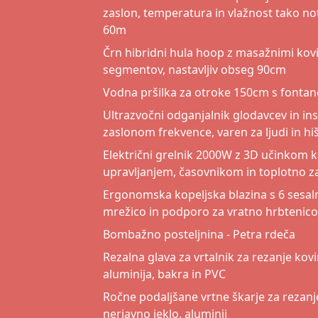
zaslon, temperatura in vlažnost tako no
60m
Črn hibridni hula hoop z masažnimi kovič
segmentov, nastavljiv obseg 90cm
Vodna pršilka za otroke 150cm s fonta
Ultrazvočni odganjalnik glodavcev in ins
zaslonom frekvence, varen za ljudi in hi
Električni grelnik 2000W z 3D učinkom k
upravljanjem, časovnikom in toplotno z
Ergonomska kopeljska blazina s 6 sesal
mrežico in podporo za vratno hrbtenico
Bombažno posteljnina - Petra rdeča
Rezalna glava za vrtalnik za rezanje kovi
aluminija, bakra in PVC
Ročne podaljšane vrtne škarje za rezanje
nerjavno jeklo, aluminij