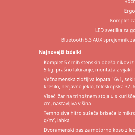
Ročn
Ergo
Komplet za
LED svetilka za g
Bluetooth 5.3 AUX sprejemnik z
Najnovejši izdelki
Komplet 5 črnih stenskih obešalnikov iz 
5 kg, prašno lakiranje, montaža z vijaki
Večnamenska zložljiva lopata 16v1, sekir
kresilo, nerjavno jeklo, teleskopska 37–
Viseči žar na trinožnem stojalu s kurišč
cm, nastavljiva višina
Temno siva hitro sušeča brisača iz mik
g/m², lahka
Dvoramenski pas za motorno koso z le