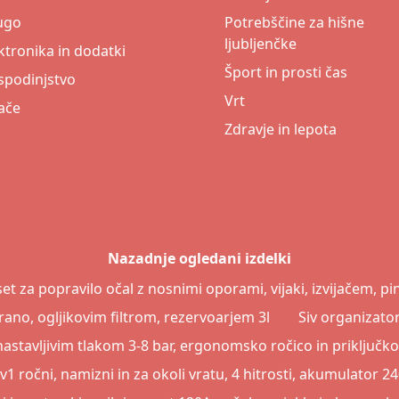
ugo
Potrebščine za hišne
ljubljenčke
ktronika in dodatki
Šport in prosti čas
podinjstvo
Vrt
ače
Zdravje in lepota
Nazadnje ogledani izdelki
set za popravilo očal z nosnimi oporami, vijaki, izvijačem, pi
ano, ogljikovim filtrom, rezervoarjem 3l
Siv organizator
z nastavljivim tlakom 3-8 bar, ergonomsko ročico in priklju
4v1 ročni, namizni in za okoli vratu, 4 hitrosti, akumulator 