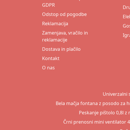
GDPR
Dr
Odstop od pogodbe
Ele
Reklamacija
Gos
Zamenjava, vračilo in
Igr
reklamacije
Dostava in plačilo
Kontakt
O nas
Univerzalni 
Bela mačja fontana z posodo za hr
Peskanje pištolo 0,8l 
Črni prenosni mini ventilator 