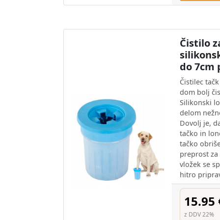
Čistilo 
silikons
do 7cm 
Čistilec ta
dom bolj či
Silikonski 
delom nežno
Dovolj je, d
tačko in lon
tačko obriše
preprost za 
vložek se s
hitro pripr
15.95 
z DDV 22%