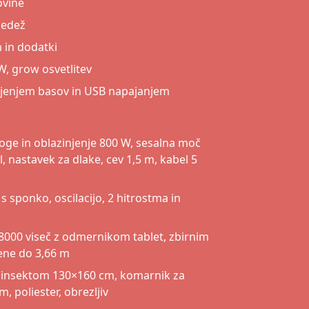
ovine
sedež
 in dodatki
W, grow osvetlitev
rjenjem basov in USB napajanjem
roge in oblazinjenje 800 W, sesalna moč
 nastavek za dlake, cev 1,5 m, kabel 5
 s sponko, oscilacijo, 2 hitrostma in
8000 viseč z odmernikom tablet, zbirnim
ene do 3,66 m
 insektom 130×160 cm, komarnik za
, poliester, obrezljiv