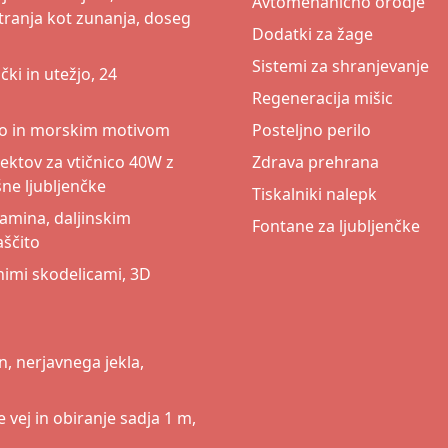
Avtomehanično orodje
tranja kot zunanja, doseg
Dodatki za žage
Sistemi za shranjevanje
ki in utežjo, 24
Regeneracija mišic
no in morskim motivom
Posteljno perilo
ektov za vtičnico 40W z
Zdrava prehrana
šne ljubljenčke
Tiskalniki nalepk
amina, daljinskim
Fontane za ljubljenčke
aščito
nimi skodelicami, 3D
n, nerjavnega jekla,
 vej in obiranje sadja 1 m,