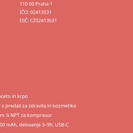
110 00 Praha 1
IČO: 02413531
DIČ: CZ02413531
nceto in krpo
 s predali za zdravila in kozmetiko
čkom ¼ NPT za kompresor
2400 mAh, delovanje 3–9h, USB-C