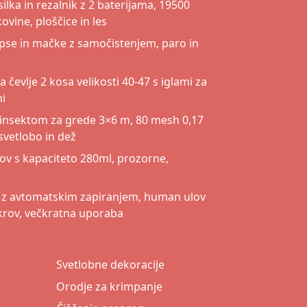
lka in rezalnik z 2 baterijama, 19500
ovine, ploščice in les
 pse in mačke z samočistenjem, paro in
a čevlje 2 kosa velikosti 40-47 s iglami za
ni
 insektom za grede 3×6 m, 80 mesh 0,17
vetlobo in dež
ov s kapaciteto 280ml, prozorne,
ši z avtomatskim zapiranjem, human ulov
krov, večkratna uporaba
Svetlobne dekoracije
Orodje za krimpanje