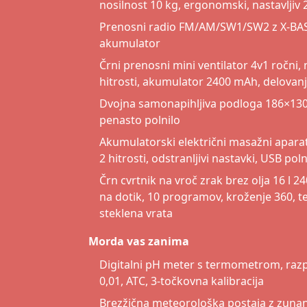
nosilnost 10 kg, ergonomski, nastavljiv
Prenosni radio FM/AM/SW1/SW2 z X-BASS
akumulator
Črni prenosni mini ventilator 4v1 ročni, 
hitrosti, akumulator 2400 mAh, delovan
Dvojna samonapihljiva podloga 186×130×
penasto polnilo
Akumulatorski električni masažni aparat z
2 hitrosti, odstranljivi nastavki, USB pol
Črn cvrtnik na vroč zrak brez olja 16 l 
na dotik, 10 programov, kroženje 360, 
steklena vrata
Morda vas zanima
Digitalni pH meter s termometrom, raz
0,01, ATC, 3-točkovna kalibracija
Brezžična meteorološka postaja z zunan