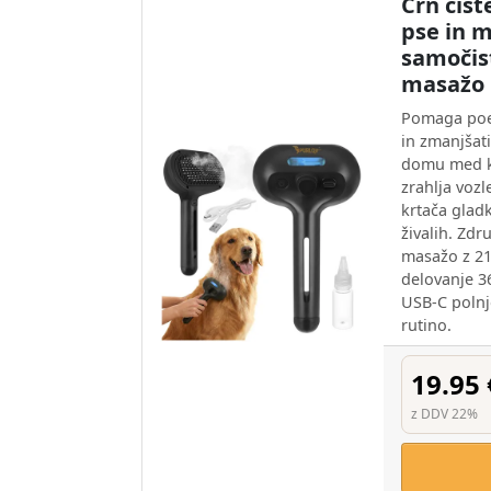
Črn čist
pse in 
samočis
masažo
Pomaga poe
in zmanjšat
domu med k
zrahlja vozl
krtača gladk
živalih. Zdr
masažo z 21
delovanje 3
USB-C polnj
rutino.
19.95 
z DDV 22%