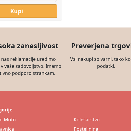
Kupi
soka zanesljivost
Preverjena trgov
i nas reklamacije uredimo
Vsi nakupi so varni, tako ko
 v vaše zadovoljstvo. Imamo
podatki.
tivno podporo strankam.
orije
to Moto
Kolesarstvo
avnica
Posteljnina