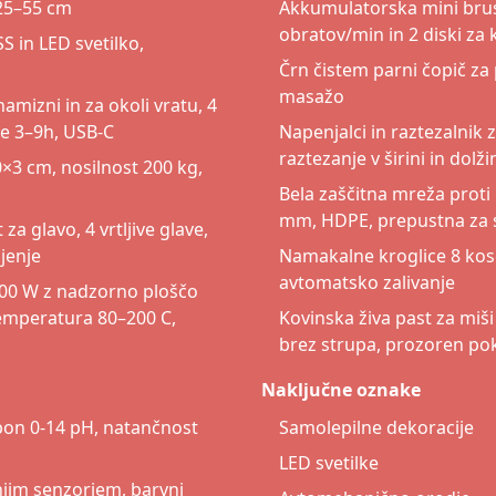
 25–55 cm
Akkumulatorska mini brusi
obratov/min in 2 diski za k
 in LED svetilko,
Črn čistem parni čopič za
masažo
namizni in za okoli vratu, 4
je 3–9h, USB-C
Napenjalci in raztezalnik z
raztezanje v širini in dolži
3 cm, nosilnost 200 kg,
Bela zaščitna mreža proti
mm, HDPE, prepustna za s
a glavo, 4 vrtljive glave,
njenje
Namakalne kroglice 8 kos
avtomatsko zalivanje
2400 W z nadzorno ploščo
temperatura 80–200 C,
Kovinska živa past za mi
brez strupa, prozoren po
Naključne oznake
pon 0-14 pH, natančnost
Samolepilne dekoracije
LED svetilke
jim senzorjem, barvni