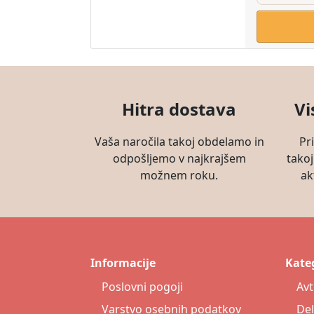
Hitra dostava
Vi
Vaša naročila takoj obdelamo in
Pr
odpošljemo v najkrajšem
takoj
možnem roku.
ak
Informacije
Kateg
Poslovni pogoji
Av
Varstvo osebnih podatkov
Del