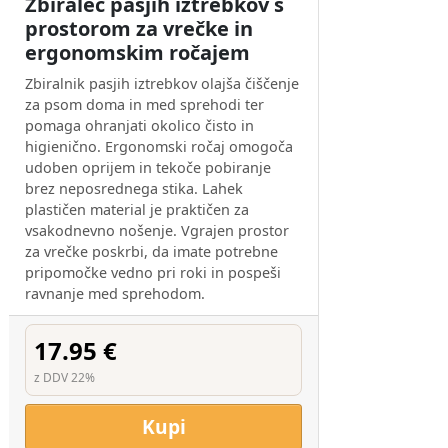
Zbiralec pasjih iztrebkov s
prostorom za vrečke in
ergonomskim ročajem
Zbiralnik pasjih iztrebkov olajša čiščenje
za psom doma in med sprehodi ter
pomaga ohranjati okolico čisto in
higienično. Ergonomski ročaj omogoča
udoben oprijem in tekoče pobiranje
brez neposrednega stika. Lahek
plastičen material je praktičen za
vsakodnevno nošenje. Vgrajen prostor
za vrečke poskrbi, da imate potrebne
pripomočke vedno pri roki in pospeši
ravnanje med sprehodom.
17.95 €
z DDV 22%
Kupi