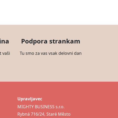
ina
Podpora strankam
t vaši
Tu smo za vas vsak delovni dan
Upravljavec
MIGHTY BUSINESS s.r.o.
Rybná 716/24, Staré Město