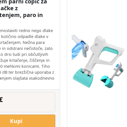
em parni čopič za
mačke z
tenjem, paro in
nostaviti redno nego dlake
i količino odpadle dlake v
rtačenjem. Nežna para
e in odstrani nečistoče, zato
o drsi tudi pri občutljivih
užuje krtačenje, čiščenje in
0 mehkimi konicami. Tiho
6 dB ter brezžična uporaba z
enjem olajšata vsakodnevno
€
Kupi