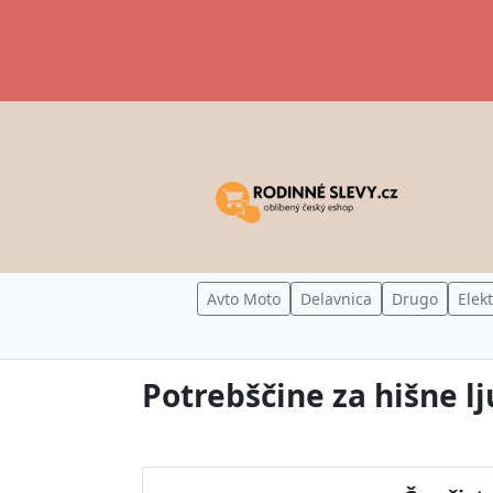
Avto Moto
Delavnica
Drugo
Elek
Potrebščine za hišne l