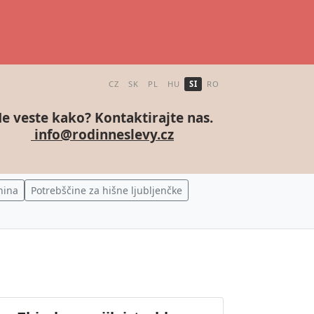
CZ
SK
PL
HU
SI
RO
e veste kako? Kontaktirajte nas.
info@rodinneslevy.cz
nina
Potrebščine za hišne ljubljenčke