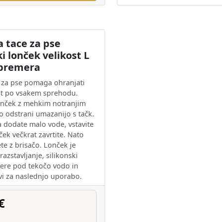
za tace za pse
ki lonček velikost L
premera
čk za pse pomaga ohranjati
st po vsakem sprehodu.
lonček z mehkim notranjim
 odstrani umazanijo s tačk.
a dodate malo vode, vstavite
ček večkrat zavrtite. Nato
te z brisačo. Lonček je
razstavljanje, silikonski
pere pod tekočo vodo in
avi za naslednjo uporabo.
€