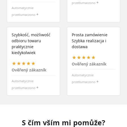
+
przetłumaczono
Automatycznie
+
przetłumaczono
Szybkość, możliwość
Prosta zamówienie
odbioru towaru
Szybka realizacja i
praktycznie
dostawa
kiedykolwiek
★★★★★
★★★★★
Ověřený zákazník
Ověřený zákazník
Automatycznie
Automatycznie
+
przetłumaczono
+
przetłumaczono
S čím vším mi pomůže?