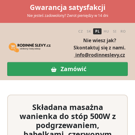
Gwarancja satysfakcji
Nie jesteś zadowolony? Zwrot pieniędzy w 14 dni
CZ
SK
PL
HU
SI
RO
Nie wiesz jak?
Skontaktuj się z nami.
info@rodinneslevy.cz
Zamówić
Składana masażna
wanienka do stóp 500W z
podgrzewaniem,
bąbelkami, czerwonym