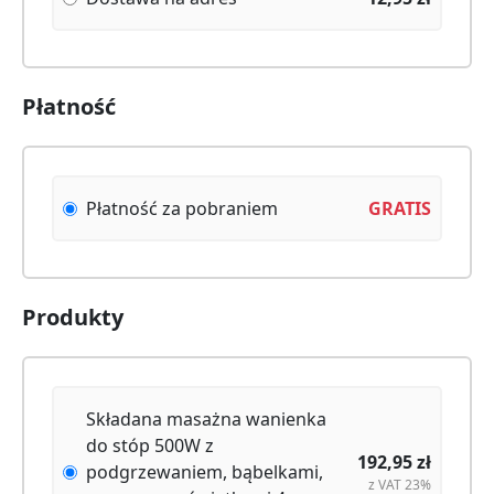
Płatność
Płatność za pobraniem
GRATIS
Produkty
Składana masażna wanienka
do stóp 500W z
192,95
zł
podgrzewaniem, bąbelkami,
z VAT 23%