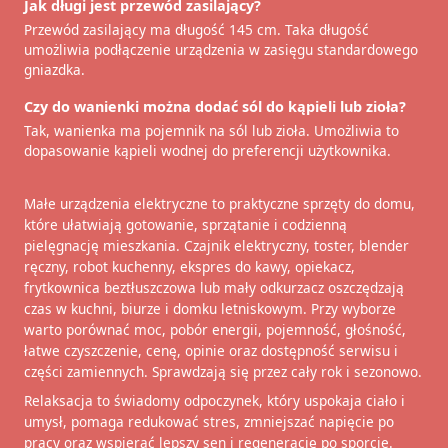
Jak długi jest przewód zasilający?
Przewód zasilający ma długość 145 cm. Taka długość
umożliwia podłączenie urządzenia w zasięgu standardowego
gniazdka.
Czy do wanienki można dodać sól do kąpieli lub zioła?
Tak, wanienka ma pojemnik na sól lub zioła. Umożliwia to
dopasowanie kąpieli wodnej do preferencji użytkownika.
Małe urządzenia elektryczne to praktyczne sprzęty do domu,
które ułatwiają gotowanie, sprzątanie i codzienną
pielęgnację mieszkania. Czajnik elektryczny, toster, blender
ręczny, robot kuchenny, ekspres do kawy, opiekacz,
frytkownica beztłuszczowa lub mały odkurzacz oszczędzają
czas w kuchni, biurze i domku letniskowym. Przy wyborze
warto porównać moc, pobór energii, pojemność, głośność,
łatwe czyszczenie, cenę, opinie oraz dostępność serwisu i
części zamiennych. Sprawdzają się przez cały rok i sezonowo.
Relaksacja to świadomy odpoczynek, który uspokaja ciało i
umysł, pomaga redukować stres, zmniejszać napięcie po
pracy oraz wspierać lepszy sen i regenerację po sporcie.