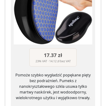
17.37 zł
23% VAT · 14.12 zł bez VAT
Pomoże szybko wygładzić popękane pięty
bez podrażnień. Pumeks z
nanokryształowego szkła usuwa tylko
martwy naskórek, jest wodoodporny,
wielokrotnego użytku i wyjątkowo trwały.