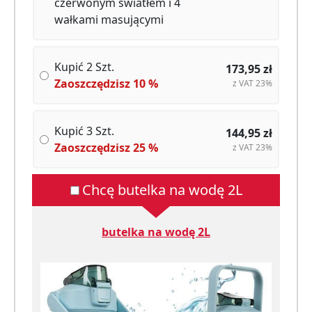
czerwonym światłem i 4
wałkami masującymi
Kupić 2 Szt.
173,95
zł
Zaoszczędzisz
10
%
z VAT 23%
Kupić 3 Szt.
144,95
zł
Zaoszczędzisz
25
%
z VAT 23%
Chcę butelka na wodę 2L
butelka na wodę 2L