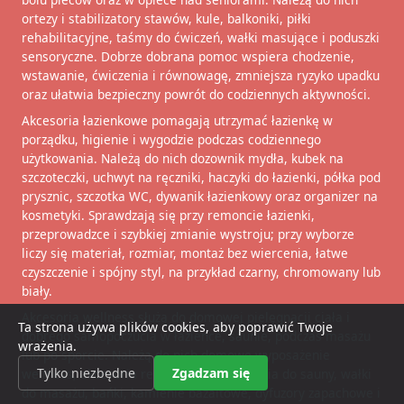
ortezy i stabilizatory stawów, kule, balkoniki, piłki
rehabilitacyjne, taśmy do ćwiczeń, wałki masujące i poduszki
sensoryczne. Dobrze dobrana pomoc wspiera chodzenie,
wstawanie, ćwiczenia i równowagę, zmniejsza ryzyko upadku
oraz ułatwia bezpieczny powrót do codziennych aktywności.
Akcesoria łazienkowe pomagają utrzymać łazienkę w
porządku, higienie i wygodzie podczas codziennego
użytkowania. Należą do nich dozownik mydła, kubek na
szczoteczki, uchwyt na ręczniki, haczyki do łazienki, półka pod
prysznic, szczotka WC, dywanik łazienkowy oraz organizer na
kosmetyki. Sprawdzają się przy remoncie łazienki,
przeprowadzce i szybkiej zmianie wystroju; przy wyborze
liczy się materiał, rozmiar, montaż bez wiercenia, łatwe
czyszczenie i spójny styl, na przykład czarny, chromowany lub
biały.
Akcesoria wellness służą do domowej pielęgnacji ciała i
Ta strona używa plików cookies, aby poprawić Twoje
dobrego samopoczucia w łazience, saunie, podczas masażu
wrażenia.
lub po sporcie. Należą do nich domowe wyposażenie
Tylko niezbędne
Zgadzam się
wellness, akcesoria relaksacyjne, akcesoria do sauny, wałki
do masażu, bańki, kamienie bazaltowe, dyfuzory zapachowe i