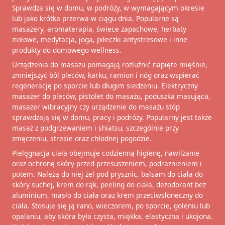
Sprawdza się w domu, w podróży, w wymagającym okresie
lub jako krótka przerwa w ciągu dnia. Popularne są
masażery, aromaterapia, świece zapachowe, herbaty
ziołowe, medytacja, joga, piłeczki antystresowe i inne
produkty do domowego wellness.
Urządzenia do masażu pomagają rozluźnić napięte mięśnie,
zmniejszyć ból pleców, karku, ramion i nóg oraz wspierać
regenerację po sporcie lub długim siedzeniu. Elektryczny
masażer do pleców, pistolet do masażu, poduszka masująca,
masażer wibracyjny czy urządzenie do masażu stóp
sprawdzają się w domu, pracy i podróży. Popularny jest także
masaż z podgrzewaniem i shiatsu, szczególnie przy
zmęczeniu, stresie oraz chłodnej pogodzie.
Pielęgnacja ciała obejmuje codzienną higienę, nawilżanie
oraz ochronę skóry przed przesuszeniem, podrażnieniem i
potem. Należą do niej żel pod prysznic, balsam do ciała do
skóry suchej, krem do rąk, peeling do ciała, dezodorant bez
aluminium, masło do ciała oraz krem przeciwsłoneczny do
ciała. Stosuje się ją rano, wieczorem, po sporcie, goleniu lub
opalaniu, aby skóra była czysta, miękka, elastyczna i ukojona.