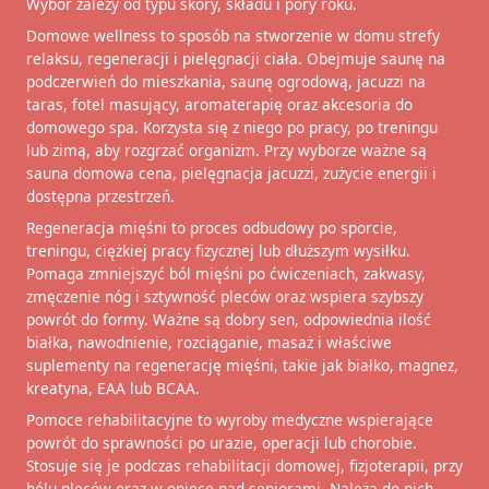
Wybór zależy od typu skóry, składu i pory roku.
Domowe wellness to sposób na stworzenie w domu strefy
relaksu, regeneracji i pielęgnacji ciała. Obejmuje saunę na
podczerwień do mieszkania, saunę ogrodową, jacuzzi na
taras, fotel masujący, aromaterapię oraz akcesoria do
domowego spa. Korzysta się z niego po pracy, po treningu
lub zimą, aby rozgrzać organizm. Przy wyborze ważne są
sauna domowa cena, pielęgnacja jacuzzi, zużycie energii i
dostępna przestrzeń.
Regeneracja mięśni to proces odbudowy po sporcie,
treningu, ciężkiej pracy fizycznej lub dłuższym wysiłku.
Pomaga zmniejszyć ból mięśni po ćwiczeniach, zakwasy,
zmęczenie nóg i sztywność pleców oraz wspiera szybszy
powrót do formy. Ważne są dobry sen, odpowiednia ilość
białka, nawodnienie, rozciąganie, masaż i właściwe
suplementy na regenerację mięśni, takie jak białko, magnez,
kreatyna, EAA lub BCAA.
Pomoce rehabilitacyjne to wyroby medyczne wspierające
powrót do sprawności po urazie, operacji lub chorobie.
Stosuje się je podczas rehabilitacji domowej, fizjoterapii, przy
bólu pleców oraz w opiece nad seniorami. Należą do nich