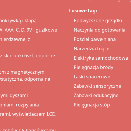
Losowe tagi
pokrywką i klapą
Podwyższone grządki
, AAA, C, D, 9V i guzikowe
Naczynia do gotowania
 nierdzewnej z
Pościel bawełniana
Narzędzia tnące
z skorupki 6szt, odporne
Elektryka samochodowa
Pielęgnacja brody
0cm z magnetycznymi
Laski spacerowe
ystatyczna, odporna na
Zabawki sensoryczne
nymi dyszami
Zabawki edukacyjne
pniami rozpylania
Pielęgnacja stóp
grami, wyświetlaczem LCD,
i zębów z 8 końcówkami i