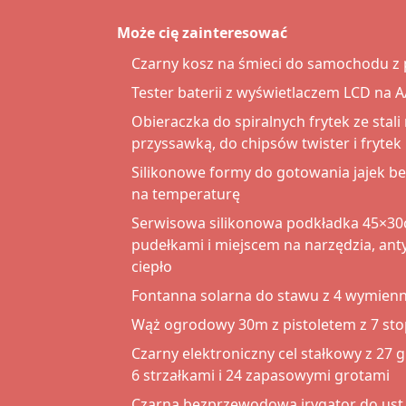
Może cię zainteresować
Czarny kosz na śmieci do samochodu z 
Tester baterii z wyświetlaczem LCD na AA
Obieraczka do spiralnych frytek ze stali
przyssawką, do chipsów twister i frytek
Silikonowe formy do gotowania jajek be
na temperaturę
Serwisowa silikonowa podkładka 45×3
pudełkami i miejscem na narzędzia, ant
ciepło
Fontanna solarna do stawu z 4 wymien
Wąż ogrodowy 30m z pistoletem z 7 sto
Czarny elektroniczny cel stałkowy z 27 
6 strzałkami i 24 zapasowymi grotami
Czarna bezprzewodowa irygator do ust 