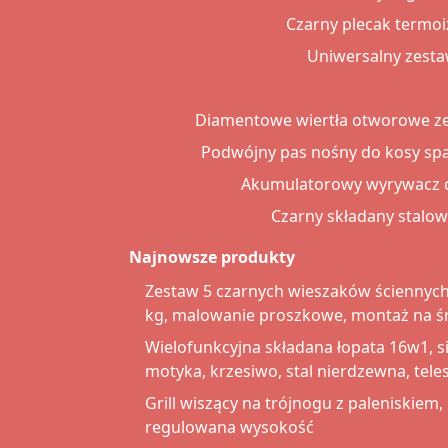
Czarny plecak termoi
Uniwersalny zesta
Diamentowe wiertła otworowe ze
Podwójny pas nośny do kosy sp
Akumulatorowy wyrywacz ch
Czarny składany stalo
Najnowsze produkty
Zestaw 5 czarnych wieszaków ściennych
kg, malowanie proszkowe, montaż na ś
Wielofunkcyjna składana łopata 16w1, sie
motyka, krzesiwo, stal nierdzewna, te
Grill wiszący na trójnogu z paleniskiem
regulowana wysokość