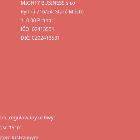
MIGHTY BUSINESS s.r.o.
Rybná 716/24, Staré Město
110 00 Praha 1
IČO: 02413531
DIČ: CZ02413531
 cm, regulowany uchwyt
kość 15cm
ektem lustrzanym