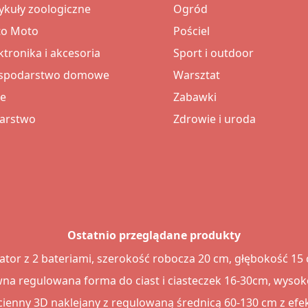
ykuły zoologiczne
Ogród
to Moto
Pościel
ktronika i akcesoria
Sport i outdoor
spodarstwo domowe
Warsztat
e
Zabawki
larstwo
Zdrowie i uroda
Ostatnio przeglądane produkty
tor z 2 bateriami, szerokość robocza 20 cm, głębokość 15
na regulowana forma do ciast i ciasteczek 16-30cm, wyso
cienny 3D naklejany z regulowaną średnicą 60-130 cm z ef