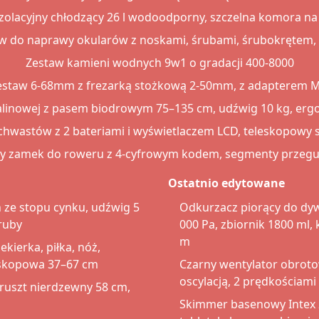
zolacyjny chłodzący 26 l wodoodporny, szczelna komora na 
w do naprawy okularów z noskami, śrubami, śrubokrętem, p
Zestaw kamieni wodnych 9w1 o gradacji 400-8000
staw 6-68mm z frezarką stożkową 2-50mm, z adapterem M14
alinowej z pasem biodrowym 75–135 cm, udźwig 10 kg, erg
wastów z 2 bateriami i wyświetlaczem LCD, teleskopowy 
wy zamek do roweru z 4-cyfrowym kodem, segmenty przeg
Ostatnio edytowane
 ze stopu cynku, udźwig 5
Odkurzacz piorący do dywa
ruby
000 Pa, zbiornik 1800 ml, 
m
kierka, piłka, nóż,
leskopowa 37–67 cm
Czarny wentylator obrot
oscylacją, 2 prędkościam
, ruszt nierdzewny 58 cm,
Skimmer basenowy Intex 