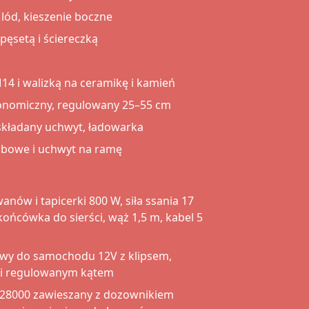
lód, kieszenie boczne
ęsetą i ściereczką
 i walizką na ceramikę i kamień
onomiczny, regulowany 25–55 cm
składany uchwyt, ładowarka
ubowe i uchwyt na ramę
nów i tapicerki 800 W, siła ssania 17
końcówka do sierści, wąż 1,5 m, kabel 5
owy do samochodu 12V z klipsem,
i i regulowanym kątem
28000 zawieszany z dozownikiem