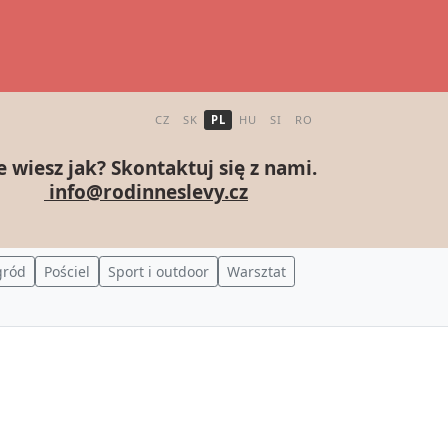
CZ
SK
PL
HU
SI
RO
e wiesz jak? Skontaktuj się z nami.
info@rodinneslevy.cz
gród
Pościel
Sport i outdoor
Warsztat