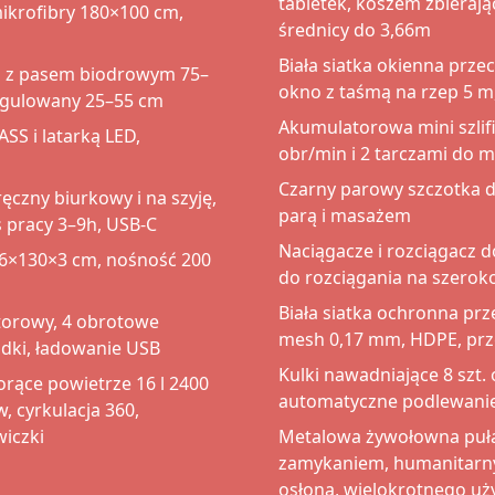
tabletek, koszem zbieraj
ikrofibry 180×100 cm,
średnicy do 3,66m
Biała siatka okienna prz
j z pasem biodrowym 75–
okno z taśmą na rzep 5 m, 
regulowany 25–55 cm
Akumulatorowa mini szlifi
S i latarką LED,
obr/min i 2 tarczami do m
Czarny parowy szczotka d
ęczny biurkowy i na szyję,
parą i masażem
 pracy 3–9h, USB-C
Naciągacze i rozciągacz d
×130×3 cm, nośność 200
do rozciągania na szeroko
Biała siatka ochronna pr
torowy, 4 obrotowe
mesh 0,17 mm, HDPE, prze
adki, ładowanie USB
Kulki nawadniające 8 szt.
rące powietrze 16 l 2400
automatyczne podlewani
 cyrkulacja 360,
wiczki
Metalowa żywołowna puł
zamykaniem, humanitarny 
osłona, wielokrotnego uż