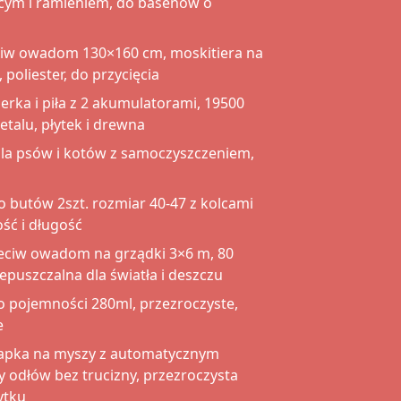
ącym i ramieniem, do basenów o
eciw owadom 130×160 cm, moskitiera na
poliester, do przycięcia
erka i piła z 2 akumulatorami, 19500
etalu, płytek i drewna
la psów i kotów z samoczyszczeniem,
o butów 2szt. rozmiar 40-47 z kolcami
ść i długość
zeciw owadom na grządki 3×6 m, 80
puszczalna dla światła i deszczu
 o pojemności 280ml, przezroczyste,
e
apka na myszy z automatycznym
odłów bez trucizny, przezroczysta
ytku