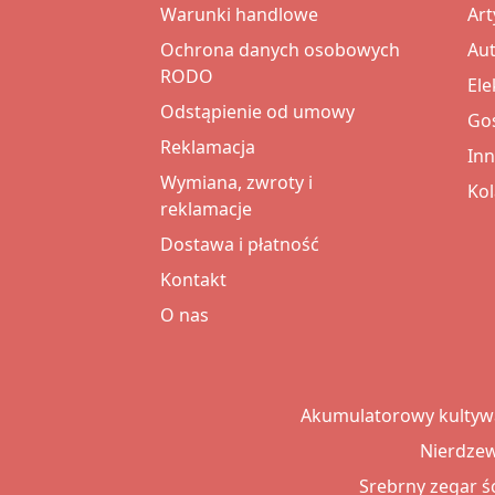
Warunki handlowe
Art
Ochrona danych osobowych
Au
RODO
Ele
Odstąpienie od umowy
Go
Reklamacja
Inn
Wymiana, zwroty i
Ko
reklamacje
Dostawa i płatność
Kontakt
O nas
Akumulatorowy kultywa
Nierdzew
Srebrny zegar ś