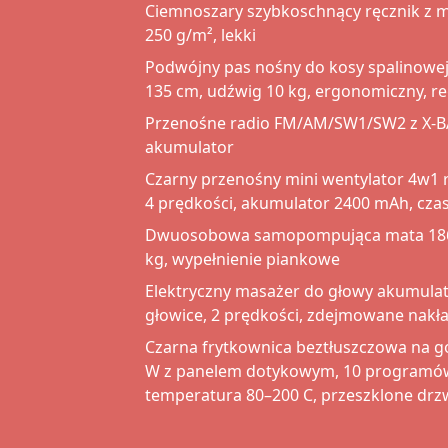
Ciemnoszary szybkoschnący ręcznik z m
250 g/m², lekki
Podwójny pas nośny do kosy spalinowe
135 cm, udźwig 10 kg, ergonomiczny, 
Przenośne radio FM/AM/SW1/SW2 z X-BAS
akumulator
Czarny przenośny mini wentylator 4w1 r
4 prędkości, akumulator 2400 mAh, czas
Dwuosobowa samopompująca mata 186
kg, wypełnienie piankowe
Elektryczny masażer do głowy akumula
głowice, 2 prędkości, zdejmowane nakł
Czarna frytkownica beztłuszczowa na go
W z panelem dotykowym, 10 programów,
temperatura 80–200 C, przeszklone drz