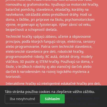
rovnováhu aj grafomotoriku. Využívajú sa motorické hračky,
balančné pomôcky, stavebnice, vkladačky, koráliky na
navliekanie, odrážadlá alebo prekážkové dráhy. Hodí sa
doma, v škôlke, pri príprave na školu, psychomotorickom
vývine, ergoterapii aj fyzioterapii. Výber závisí od veku,
bezpečnosti a schopností dieťaťa.
Technické hračky spájajú zábavu, učenie a objavovanie
princípov, podľa ktorých fungujú stroje, elektrina, senzory
alebo programovanie. Patria sem technické stavebnice,
elektronické stavebnice pre deti, robotické hračky,
programovateľné roboty, RC autá, detské drony, modely
vláčikov, 3D puzzle aj STEM hračky. Používajú sa doma, v
škole, v krúžkoch robotiky aj ako vianočný darček alebo
darček k narodeninám na rozvoj logického myslenia a
tvorivosti.
Interaktívne hračky sú inteligentné edukačné hračky pre deti,
ktoré reagujú na dotyk, hlas, pohyb alebo stlačenie tlačidiel.
Táto stránka používa cookies na zlepšenie vášho zážitku.
Patria sem hovoriace hračky, interaktívni plyšáci, detské
tablety, hudobné hračky, robotické hračky aj vzdelávacie hry
Iba nevyhnutné
Súhlasím
pre najmenších. Pomáhajú učiť sa hrou, rozvíjať reč, jemnú