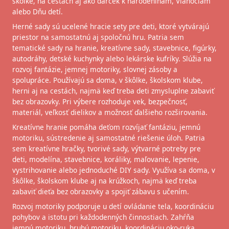
škôlke, na cestách aj ako darček k narodeninám, Vianociam
alebo Dňu detí.
Herné sady sú ucelené hracie sety pre deti, ktoré vytvárajú
priestor na samostatnú aj spoločnú hru. Patria sem
tematické sady na hranie, kreatívne sady, stavebnice, figúrky,
autodráhy, detské kuchynky alebo lekárske kufríky. Slúžia na
rozvoj fantázie, jemnej motoriky, slovnej zásoby a
spolupráce. Používajú sa doma, v škôlke, školskom klube,
herni aj na cestách, najmä keď treba deti zmysluplne zabaviť
bez obrazovky. Pri výbere rozhoduje vek, bezpečnosť,
materiál, veľkosť dielikov a možnosť ďalšieho rozširovania.
Kreatívne hranie pomáha deťom rozvíjať fantáziu, jemnú
motoriku, sústredenie aj samostatné riešenie úloh. Patria
sem kreatívne hračky, tvorivé sady, výtvarné potreby pre
deti, modelína, stavebnice, koráliky, maľovanie, lepenie,
vystrihovanie alebo jednoduché DIY sady. Využíva sa doma, v
škôlke, školskom klube aj na krúžkoch, najmä keď treba
zabaviť dieťa bez obrazovky a spojiť zábavu s učením.
Rozvoj motoriky podporuje u detí ovládanie tela, koordináciu
pohybov a istotu pri každodenných činnostiach. Zahŕňa
jemnú motoriku, hrubú motoriku, koordináciu oko-ruka,