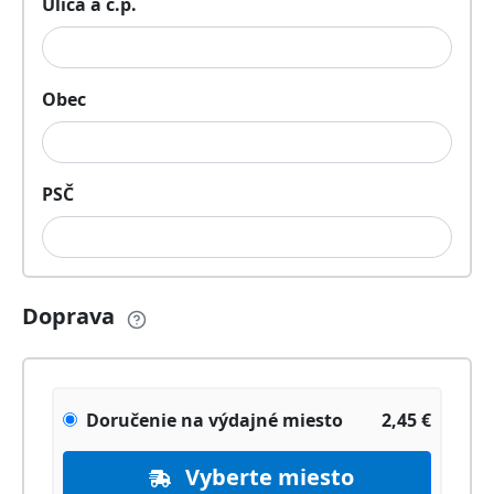
Ulica a č.p.
Obec
PSČ
Doprava
Doručenie na výdajné miesto
2,45
€
Vyberte miesto