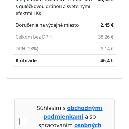
s guľôčkovou dráhou a svetelnými
efektmi
1
Ks
Doručenie na výdajné miesto
2,45
€
Celkom bez DPH
38,26
€
DPH (23%)
8,14
€
K úhrade
46,4
€
Súhlasím s
obchodnými
podmienkami
a so
spracovaním
osobných