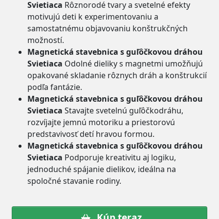
Svietiaca
Rôznorodé tvary a svetelné efekty
motivujú deti k experimentovaniu a
samostatnému objavovaniu konštrukčných
možností.
Magnetická stavebnica s guľôčkovou dráhou
Svietiaca
Odolné dieliky s magnetmi umožňujú
opakované skladanie rôznych dráh a konštrukcií
podľa fantázie.
Magnetická stavebnica s guľôčkovou dráhou
Svietiaca
Stavajte svetelnú guľôčkodráhu,
rozvíjajte jemnú motoriku a priestorovú
predstavivosť detí hravou formou.
Magnetická stavebnica s guľôčkovou dráhou
Svietiaca
Podporuje kreativitu aj logiku,
jednoduché spájanie dielikov, ideálna na
spoločné stavanie rodiny.
Kúp teraz