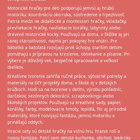
Motorické hračky pre deti podporujú jemnú aj hrubú
motoriku, koordináciu oko-ruka, sústredenie a trpezlivosť.
Patria medzi ne didaktické a montessori hračky, vkladačky,
prevliekacie hračky, navliekacie korálky, labyrinty alebo
drevené motorické kocky. Používajú sa doma, v škôlke aj pri
ranej starostlivosti, najmä pri pokojnej hre vnútri. Pre
bábätká a batoľatá rozvíjajú prvé úchopy, starším deťom
pomáhajú s prípravou na kreslenie, obliekanie a písanie. Pri
výbere je dôležitý vek, bezpečné spracovanie a veľkosť
dielikov.
Kreatívne tvorenie zahŕňa ručné práce, výtvarné potreby a
materiály na DIY projekty doma, v škole aj v detských
krúžkoch. Hodí sa na tvorenie s deťmi, výrobu pohľadníc,
darčekov, sezónnych dekorácií, scrapbookingu alebo
školských projektov. Používajú sa kreatívne sady, papier,
koráliky, farby, modelovacie hmoty, lepidlá, filc aj prírodné
materiály, ktoré rozvíjajú fantáziu, jemnú motoriku a
prinášajú oddych.
Hracie sety sú detské hračky na voľnú hru, hranie rolí a
rozvoj fantázie. Patrí sem detská kuchynka, obchod, lekársky