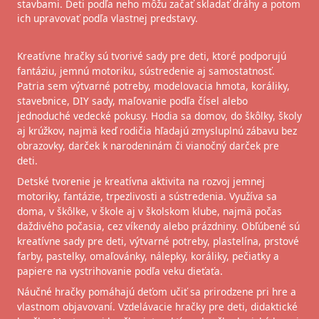
stavbami. Deti podľa neho môžu začať skladať dráhy a potom
ich upravovať podľa vlastnej predstavy.
Kreatívne hračky sú tvorivé sady pre deti, ktoré podporujú
fantáziu, jemnú motoriku, sústredenie aj samostatnosť.
Patria sem výtvarné potreby, modelovacia hmota, koráliky,
stavebnice, DIY sady, maľovanie podľa čísel alebo
jednoduché vedecké pokusy. Hodia sa domov, do škôlky, školy
aj krúžkov, najmä keď rodičia hľadajú zmysluplnú zábavu bez
obrazovky, darček k narodeninám či vianočný darček pre
deti.
Detské tvorenie je kreatívna aktivita na rozvoj jemnej
motoriky, fantázie, trpezlivosti a sústredenia. Využíva sa
doma, v škôlke, v škole aj v školskom klube, najmä počas
daždivého počasia, cez víkendy alebo prázdniny. Obľúbené sú
kreatívne sady pre deti, výtvarné potreby, plastelína, prstové
farby, pastelky, omaľovánky, nálepky, koráliky, pečiatky a
papiere na vystrihovanie podľa veku dieťaťa.
Náučné hračky pomáhajú deťom učiť sa prirodzene pri hre a
vlastnom objavovaní. Vzdelávacie hračky pre deti, didaktické