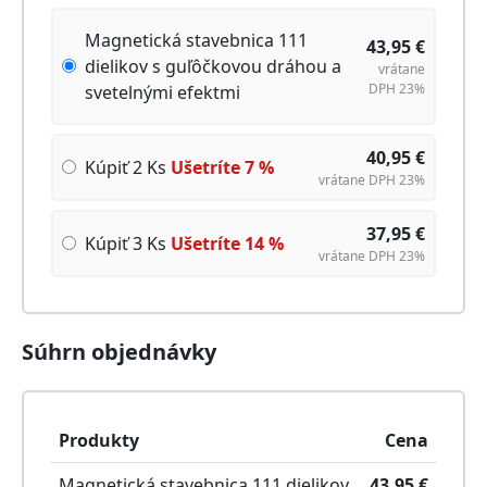
Magnetická stavebnica 111
43,95
€
dielikov s guľôčkovou dráhou a
vrátane
DPH 23%
svetelnými efektmi
40,95
€
Kúpiť 2 Ks
Ušetríte
7
%
vrátane DPH 23%
37,95
€
Kúpiť 3 Ks
Ušetríte
14
%
vrátane DPH 23%
Súhrn objednávky
Produkty
Cena
Magnetická stavebnica 111 dielikov
43,95
€