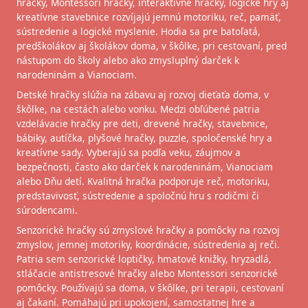
hračky, Montessori hračky, interaktívne hračky, logické hry aj
kreatívne stavebnice rozvíjajú jemnú motoriku, reč, pamäť,
sústredenie a logické myslenie. Hodia sa pre batoľatá,
predškolákov aj školákov doma, v škôlke, pri cestovaní, pred
nástupom do školy alebo ako zmysluplný darček k
narodeninám a Vianociam.
Detské hračky slúžia na zábavu aj rozvoj dieťaťa doma, v
škôlke, na cestách alebo vonku. Medzi obľúbené patria
vzdelávacie hračky pre deti, drevené hračky, stavebnice,
bábiky, autíčka, plyšové hračky, puzzle, spoločenské hry a
kreatívne sady. Vyberajú sa podľa veku, záujmov a
bezpečnosti, často ako darček k narodeninám, Vianociam
alebo Dňu detí. Kvalitná hračka podporuje reč, motoriku,
predstavivosť, sústredenie a spoločnú hru s rodičmi či
súrodencami.
Senzorické hračky sú zmyslové hračky a pomôcky na rozvoj
zmyslov, jemnej motoriky, koordinácie, sústredenia aj reči.
Patria sem senzorické loptičky, hmatové knižky, hryzadlá,
stláčacie antistresové hračky alebo Montessori senzorické
pomôcky. Používajú sa doma, v škôlke, pri terapii, cestovaní
aj čakaní. Pomáhajú pri upokojení, samostatnej hre a