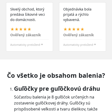
Skvelý obchod, ktorý
Objednávka bola
predáva šikovné veci
prijatá a rýchlo
do domácnosti.
vybavená.
★★★★★
★★★★★
Ověřený zákazník
Ověřený zákazník
+
+
Automaticky preložené
Automaticky preložené
Čo všetko je obsahom balenia?
Guľôčky pre guľôčkovú dráhu
Súčasťou balenia je 8 guľôčok určených na
zostavenie guľôčkovej dráhy. Guľôčky sú
prispôsobené veľkosti a tvaru dielikov, takže