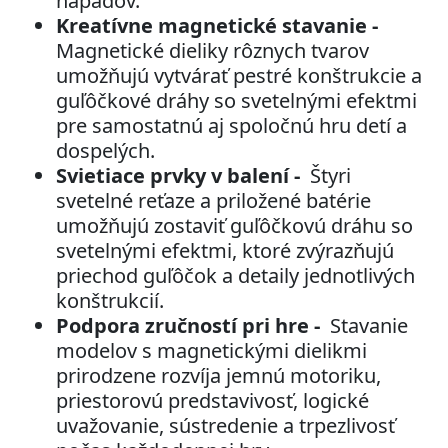
nápadov.
Kreatívne magnetické stavanie -
Magnetické dieliky rôznych tvarov
umožňujú vytvárať pestré konštrukcie a
guľôčkové dráhy so svetelnými efektmi
pre samostatnú aj spoločnú hru detí a
dospelých.
Svietiace prvky v balení -
Štyri
svetelné reťaze a priložené batérie
umožňujú zostaviť guľôčkovú dráhu so
svetelnými efektmi, ktoré zvýrazňujú
priechod guľôčok a detaily jednotlivých
konštrukcií.
Podpora zručností pri hre -
Stavanie
modelov s magnetickými dielikmi
prirodzene rozvíja jemnú motoriku,
priestorovú predstavivosť, logické
uvažovanie, sústredenie a trpezlivosť