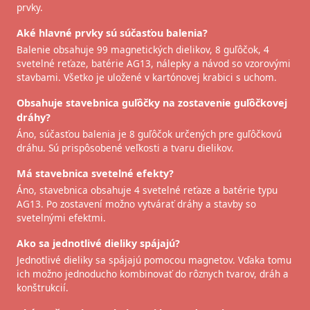
prvky.
Aké hlavné prvky sú súčasťou balenia?
Balenie obsahuje 99 magnetických dielikov, 8 guľôčok, 4
svetelné reťaze, batérie AG13, nálepky a návod so vzorovými
stavbami. Všetko je uložené v kartónovej krabici s uchom.
Obsahuje stavebnica guľôčky na zostavenie guľôčkovej
dráhy?
Áno, súčasťou balenia je 8 guľôčok určených pre guľôčkovú
dráhu. Sú prispôsobené veľkosti a tvaru dielikov.
Má stavebnica svetelné efekty?
Áno, stavebnica obsahuje 4 svetelné reťaze a batérie typu
AG13. Po zostavení možno vytvárať dráhy a stavby so
svetelnými efektmi.
Ako sa jednotlivé dieliky spájajú?
Jednotlivé dieliky sa spájajú pomocou magnetov. Vďaka tomu
ich možno jednoducho kombinovať do rôznych tvarov, dráh a
konštrukcií.