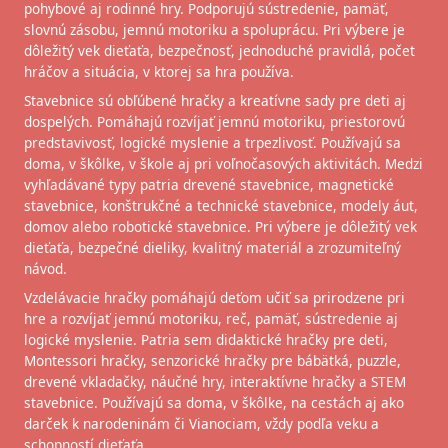
pohybové aj rodinné hry. Podporujú sústredenie, pamäť,
slovnú zásobu, jemnú motoriku a spoluprácu. Pri výbere je
dôležitý vek dieťaťa, bezpečnosť, jednoduché pravidlá, počet
hráčov a situácia, v ktorej sa hra používa.
Stavebnice sú obľúbené hračky a kreatívne sady pre deti aj
dospelých. Pomáhajú rozvíjať jemnú motoriku, priestorovú
predstavivosť, logické myslenie a trpezlivosť. Používajú sa
doma, v škôlke, v škole aj pri voľnočasových aktivitách. Medzi
vyhľadávané typy patria drevené stavebnice, magnetické
stavebnice, konštrukčné a technické stavebnice, modely áut,
domov alebo robotické stavebnice. Pri výbere je dôležitý vek
dieťaťa, bezpečné dieliky, kvalitný materiál a zrozumiteľný
návod.
Vzdelávacie hračky pomáhajú deťom učiť sa prirodzene pri
hre a rozvíjať jemnú motoriku, reč, pamäť, sústredenie aj
logické myslenie. Patria sem didaktické hračky pre deti,
Montessori hračky, senzorické hračky pre bábätká, puzzle,
drevené vkladačky, náučné hry, interaktívne hračky a STEM
stavebnice. Používajú sa doma, v škôlke, na cestách aj ako
darček k narodeninám či Vianociam, vždy podľa veku a
schopností dieťaťa.