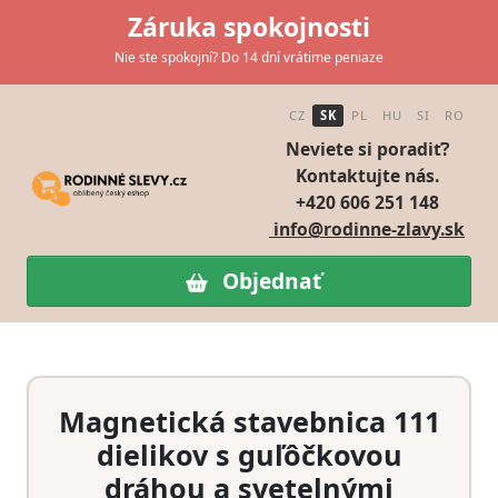
Záruka spokojnosti
Nie ste spokojní? Do 14 dní vrátime peniaze
CZ
SK
PL
HU
SI
RO
Neviete si poradiť?
Kontaktujte nás.
+420 606 251 148
info@rodinne-zlavy.sk
Objednať
Magnetická stavebnica 111
dielikov s guľôčkovou
dráhou a svetelnými