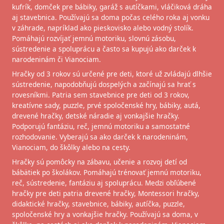
kufrík, domček pre bábiky, garáž s autíčkami, vláčiková dráha
aj stavebnica. Používajú sa doma počas celého roka aj vonku
v záhrade, napríklad ako pieskovisko alebo vodný stolík.
Pomáhajú rozvíjať jemnú motoriku, slovnú zásobu,
sústredenie a spoluprácu a často sa kupujú ako darček k
narodeninám či Vianociam.
Hračky od 3 rokov sú určené pre deti, ktoré už zvládajú dlhšie
sústredenie, napodobňujú dospelých a začínajú sa hrať s
rovesníkmi. Patria sem stavebnice pre deti od 3 rokov,
kreatívne sady, puzzle, prvé spoločenské hry, bábiky, autá,
drevené hračky, detské náradie aj vonkajšie hračky.
Podporujú fantáziu, reč, jemnú motoriku a samostatné
rozhodovanie. Vyberajú sa ako darček k narodeninám,
Vianociam, do škôlky alebo na cesty.
Hračky sú pomôcky na zábavu, učenie a rozvoj detí od
bábätiek po školákov. Pomáhajú trénovať jemnú motoriku,
reč, sústredenie, fantáziu aj spoluprácu. Medzi obľúbené
hračky pre deti patria drevené hračky, Montessori hračky,
didaktické hračky, stavebnice, bábiky, autíčka, puzzle,
spoločenské hry a vonkajšie hračky. Používajú sa doma, v