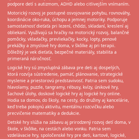
podpore detí s autizmom, ADHD alebo citlivejším vnímaním.
Motorický rozvoj je postupné osvojovanie pohybu, rovnováhy,
koordinácie oko-ruka, úchopu a jemnej motoriky. Podporuje
samostatnosť dieťaťa pri lezení, chôdzi, skladaní, kreslení aj
obliekaní. Využívajú sa hračky na motorický rozvoj, balančné
pomôcky, vkladačky, prevliekačky, kocky, lopty, penové
prekážky a zmyslové hry doma, v škôlke aj pri terapii.
Dôležitý je vek dieťaťa, bezpečné materiály, stabilita a
primeraná náročnosť.
Logické hry sú zmysluplná zábava pre deti aj dospelých,
ktorá rozvíja sústredenie, pamäť, plánovanie, strategické
myslenie a priestorovú predstavivosť. Patria sem sudoku,
hlavolamy, puzzle, tangramy, rébusy, kvízy, únikové hry,
šachové úlohy, doskové logické hry aj logické hry online.
Hodia sa domov, do školy, na cesty, do družiny aj kancelárie,
keď treba pokojnú aktivitu, mentálnu rozcvičku alebo
precvičenie matematiky a dedukcie.
Detské hry slúžia na zábavu aj prirodzený rozvoj detí doma, v
škole, v škôlke, na cestách alebo vonku. Patria sem
vzdelávacie hry, spoločenské hry pre deti, kartové, logické,