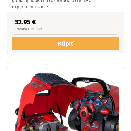
guma aj hubka na rôznorodé techniky a
experimentovanie.
32.95 €
vrátane DPH 23%
Kúpiť