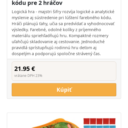
kódu pre 2 hráčov
Logická hra - majstri šifry rozvíja logické a analytické
myslenie aj sústredenie pri lúštení farebného kódu.
Hráči plánujú ťahy, učia sa predvídať a vyhodnocovať
výsledky. Farebné, odolné kolíky z príjemného
materiálu spriehľadňujú hru. Kompaktné rozmery
uľahčujú skladovanie aj cestovanie. Jednoduché
pravidlá sprístupňujú rodinnú hru deťom aj
dospelým a podporujú spoločne strávený čas.
21.95 €
vrátane DPH 23%
Kúpiť