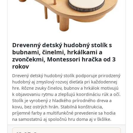
Drevenný detský hudobný stolík s
bubnami, činelmi, hrkálkami a
zvončekmi, Montessori hračka od 3
rokov
Drevený detský hudobný stolík podporuje prirodzený
hudobný aj zmyslový rozvoj dieťaťa pri každodennej
hre. Rôzne zvuky činelov, bubnov a hrkálok motivujú
k objavovaniu rytmu a zlepšujú koordináciu rúk a očí.
Stolík je vyrobený z hladkého prírodného dreva a
kovu, bez ostrých hrán. Stabilná konštrukcia,
príjemné farby a multifunkčné prevedenie sa hodia
na samostatnú aj spoločnú hru doma aj v škôlke.