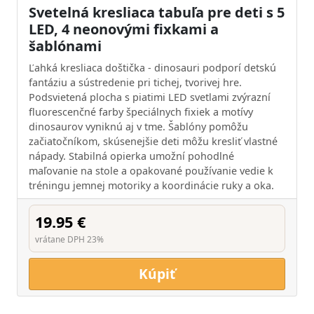
Svetelná kresliaca tabuľa pre deti s 5
LED, 4 neonovými fixkami a
šablónami
Ľahká kresliaca doštička - dinosauri podporí detskú
fantáziu a sústredenie pri tichej, tvorivej hre.
Podsvietená plocha s piatimi LED svetlami zvýrazní
fluorescenčné farby špeciálnych fixiek a motívy
dinosaurov vyniknú aj v tme. Šablóny pomôžu
začiatočníkom, skúsenejšie deti môžu kresliť vlastné
nápady. Stabilná opierka umožní pohodlné
maľovanie na stole a opakované používanie vedie k
tréningu jemnej motoriky a koordinácie ruky a oka.
19.95 €
vrátane DPH 23%
Kúpiť