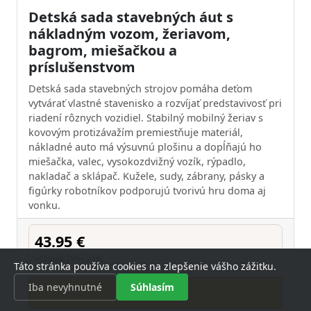
Detská sada stavebných áut s
nákladným vozom, žeriavom,
bagrom, miešačkou a
príslušenstvom
Detská sada stavebných strojov pomáha deťom
vytvárať vlastné stavenisko a rozvíjať predstavivosť pri
riadení rôznych vozidiel. Stabilný mobilný žeriav s
kovovým protizávažím premiestňuje materiál,
nákladné auto má výsuvnú plošinu a dopĺňajú ho
miešačka, valec, vysokozdvižný vozík, rýpadlo,
nakladač a sklápač. Kužele, sudy, zábrany, pásky a
figúrky robotníkov podporujú tvorivú hru doma aj
vonku.
43.95 €
vrátane DPH 23%
Táto stránka používa cookies na zlepšenie vášho zážitku.
Iba nevyhnutné
Súhlasím
Kúpiť