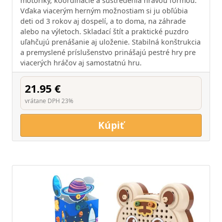
motoriky, koordinácie a sústredenia hravou formou.
Vďaka viacerým herným možnostiam si ju obľúbia
deti od 3 rokov aj dospelí, a to doma, na záhrade
alebo na výletoch. Skladací štít a praktické puzdro
uľahčujú prenášanie aj uloženie. Stabilná konštrukcia
a premyslené príslušenstvo prinášajú pestré hry pre
viacerých hráčov aj samostatnú hru.
21.95 €
vrátane DPH 23%
Kúpiť