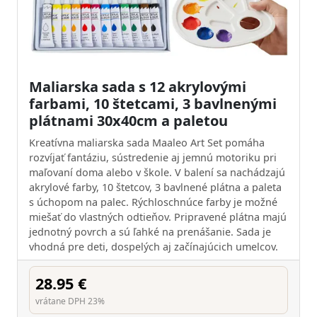
Maliarska sada s 12 akrylovými
farbami, 10 štetcami, 3 bavlnenými
plátnami 30x40cm a paletou
Kreatívna maliarska sada Maaleo Art Set pomáha
rozvíjať fantáziu, sústredenie aj jemnú motoriku pri
maľovaní doma alebo v škole. V balení sa nachádzajú
akrylové farby, 10 štetcov, 3 bavlnené plátna a paleta
s úchopom na palec. Rýchloschnúce farby je možné
miešať do vlastných odtieňov. Pripravené plátna majú
jednotný povrch a sú ľahké na prenášanie. Sada je
vhodná pre deti, dospelých aj začínajúcich umelcov.
28.95 €
vrátane DPH 23%