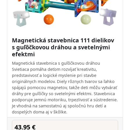
Magnetická stavebnica 111 dielikov
s guľôčkovou dráhou a svetelnými
efektmi
Magnetická stavebnica s guľôčkovou dráhou
Svietiaca pomáha deťom rozvíjať kreativitu,
predstavivosť a logické myslenie pri stavbe
originálnych modelov. Diely rôznych tvarov sa ľahko
spájajú pomocou magnetov, takže deti môžu vytvárať
dráhy pre guľôčky so svetelnými efektmi. Stavebnica
podporuje jemnú motoriku, trpezlivosť a sústredenie.
Je vhodná na samostatnú aj spoločnú hru detí a
dospelých doma aj v škôlke.
43.95 €