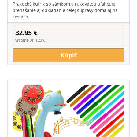
Praktický kufrík so zámkom a rukoväťou uľahčuje
prenášanie aj odkladanie celej súpravy doma aj na
cestách.
32.95 €
vrátane DPH 23%
Kúpiť