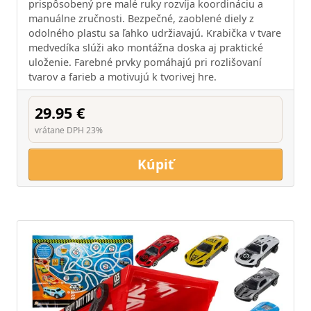
prispôsobený pre malé ruky rozvíja koordináciu a
manuálne zručnosti. Bezpečné, zaoblené diely z
odolného plastu sa ľahko udržiavajú. Krabička v tvare
medvedíka slúži ako montážna doska aj praktické
uloženie. Farebné prvky pomáhajú pri rozlišovaní
tvarov a farieb a motivujú k tvorivej hre.
29.95 €
vrátane DPH 23%
Kúpiť