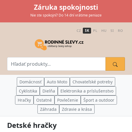
Záruka spokojnosti
Nie ste spokojní? Do 14 dní vrátime peniaze
CZ
SK
PL
HU
SI
RO
Domácnosť
Auto Moto
Chovateľské potreby
Cyklistika
Dielňa
Elektronika a príslušenstvo
Hračky
Ostatné
Povlečenie
Šport a outdoor
Záhrada
Zdravie a krása
Detské hračky