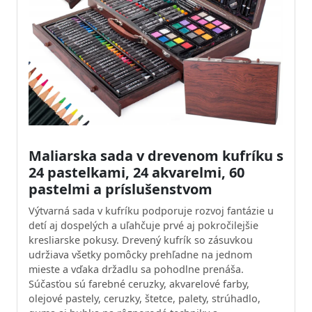
Maliarska sada v drevenom kufríku s
24 pastelkami, 24 akvarelmi, 60
pastelmi a príslušenstvom
Výtvarná sada v kufríku podporuje rozvoj fantázie u
detí aj dospelých a uľahčuje prvé aj pokročilejšie
kresliarske pokusy. Drevený kufrík so zásuvkou
udržiava všetky pomôcky prehľadne na jednom
mieste a vďaka držadlu sa pohodlne prenáša.
Súčasťou sú farebné ceruzky, akvarelové farby,
olejové pastely, ceruzky, štetce, palety, strúhadlo,