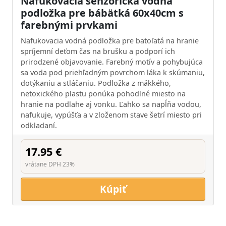
Nafukovacia senzorická vodná
podložka pre bábätká 60x40cm s
farebnými prvkami
Nafukovacia vodná podložka pre batoľatá na hranie
spríjemní deťom čas na brušku a podporí ich
prirodzené objavovanie. Farebný motív a pohybujúca
sa voda pod priehľadným povrchom láka k skúmaniu,
dotýkaniu a stláčaniu. Podložka z mäkkého,
netoxického plastu ponúka pohodlné miesto na
hranie na podlahe aj vonku. Ľahko sa napĺňa vodou,
nafukuje, vypúšťa a v zloženom stave šetrí miesto pri
odkladaní.
17.95 €
vrátane DPH 23%
Kúpiť