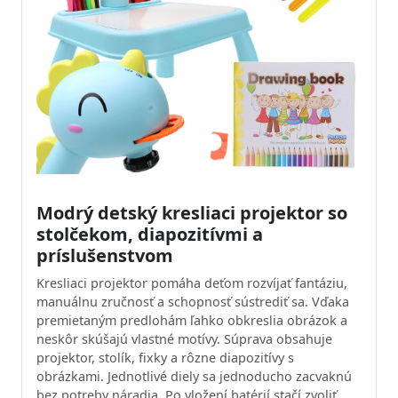
Modrý detský kresliaci projektor so
stolčekom, diapozitívmi a
príslušenstvom
Kresliaci projektor pomáha deťom rozvíjať fantáziu,
manuálnu zručnosť a schopnosť sústrediť sa. Vďaka
premietaným predlohám ľahko obkreslia obrázok a
neskôr skúšajú vlastné motívy. Súprava obsahuje
projektor, stolík, fixky a rôzne diapozitívy s
obrázkami. Jednotlivé diely sa jednoducho zacvaknú
bez potreby náradia. Po vložení batérií stačí zvoliť