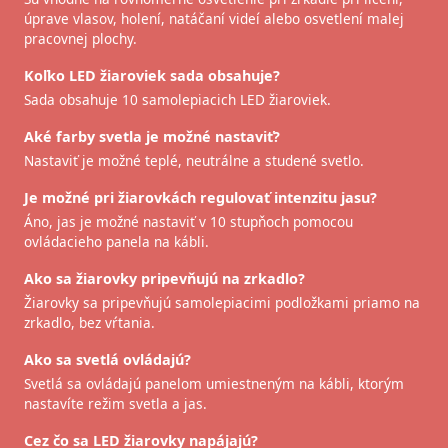
úprave vlasov, holení, natáčaní videí alebo osvetlení malej
pracovnej plochy.
Koľko LED žiaroviek sada obsahuje?
Sada obsahuje 10 samolepiacich LED žiaroviek.
Aké farby svetla je možné nastaviť?
Nastaviť je možné teplé, neutrálne a studené svetlo.
Je možné pri žiarovkách regulovať intenzitu jasu?
Áno, jas je možné nastaviť v 10 stupňoch pomocou
ovládacieho panela na kábli.
Ako sa žiarovky pripevňujú na zrkadlo?
Žiarovky sa pripevňujú samolepiacimi podložkami priamo na
zrkadlo, bez vŕtania.
Ako sa svetlá ovládajú?
Svetlá sa ovládajú panelom umiestneným na kábli, ktorým
nastavíte režim svetla a jas.
Cez čo sa LED žiarovky napájajú?