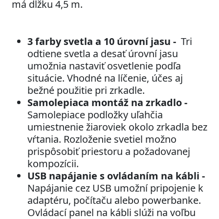
má dĺžku 4,5 m.
3 farby svetla a 10 úrovní jasu -
Tri
odtiene svetla a desať úrovní jasu
umožnia nastaviť osvetlenie podľa
situácie. Vhodné na líčenie, účes aj
bežné použitie pri zrkadle.
Samolepiaca montáž na zrkadlo -
Samolepiace podložky uľahčia
umiestnenie žiaroviek okolo zrkadla bez
vŕtania. Rozloženie svetiel možno
prispôsobiť priestoru a požadovanej
kompozícii.
USB napájanie s ovládaním na kábli -
Napájanie cez USB umožní pripojenie k
adaptéru, počítaču alebo powerbanke.
Ovládací panel na kábli slúži na voľbu