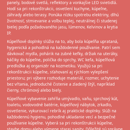
panely, bodové svetlá, reflektory a vonkajšie LED svietidlá.
Hodí sa pri rekonštrukcii, osvetlení kuchyne, kúpeľne,
záhrady alebo terasy. Ponúka nízku spotrebu elektriny, dlhú
životnosť, stmievanie a voľbu teplej, neutrálnej či studenej
bielej podľa požadovaného jasu, lúmenov, Kelvinov a krytia
IP.
Kúpeľňové doplnky slúžia na to, aby bola kúpeľňa uprataná,
hygienická a pohodlná na každodenné používanie. Patrí sem
dávkovač mydla, pohárik na zubné kefky, držiak na uteráky,
háčiky do kúpeľne, polička do sprchy, WC kefa, kúpeľňová
predložka aj organizér na kozmetiku. Využijú sa pri
rekonštrukcii kúpeľne, sťahovaní aj rýchlom vylepšení
priestoru; pri výbere rozhoduje materiál, rozmer, uchytenie
bez vŕtania, jednoduché čistenie a zladený štýl, napríklad
čierny, chrómový alebo biely.
Kúpeľňové vybavenie zahŕňa umývadlo, vaňu, sprchový kút,
toaletu, vodovodné batérie, kúpeľňový nábytok, zrkadlo,
osvetlenie, vykurovací rebrík aj praktické doplnky. Slúži na
každodennú hygienu, pohodlné ukladanie vecí a bezpečné
používanie kúpeľne. Vyberá sa pri rekonštrukcii kúpeľne,
stavbe domu alebo výmene starej sanity. Dôležité sú správne