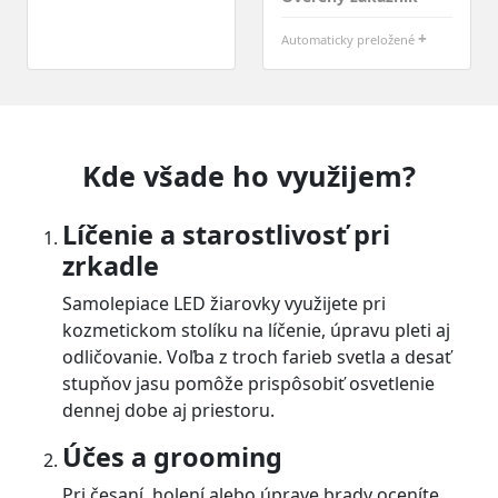
+
Automaticky preložené
Kde všade ho využijem?
Líčenie a starostlivosť pri
zrkadle
Samolepiace LED žiarovky využijete pri
kozmetickom stolíku na líčenie, úpravu pleti aj
odličovanie. Voľba z troch farieb svetla a desať
stupňov jasu pomôže prispôsobiť osvetlenie
dennej dobe aj priestoru.
Účes a grooming
Pri česaní, holení alebo úprave brady oceníte