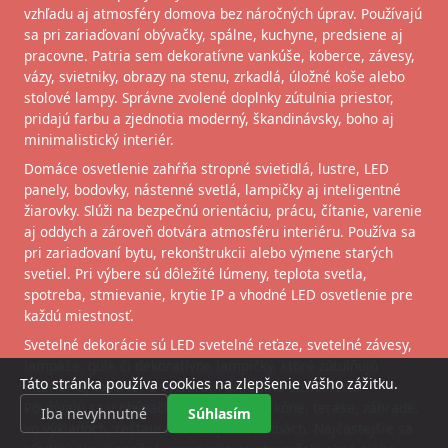
vzhľadu aj atmosféry domova bez náročných úprav. Používajú
sa pri zariaďovaní obývačky, spálne, kuchyne, predsiene aj
pracovne. Patria sem dekoratívne vankúše, koberce, závesy,
vázy, svietniky, obrazy na stenu, zrkadlá, úložné koše alebo
stolové lampy. Správne zvolené doplnky zútulnia priestor,
pridajú farbu a zjednotia moderný, škandinávsky, boho aj
minimalistický interiér.
Domáce osvetlenie zahŕňa stropné svietidlá, lustre, LED
panely, bodovky, nástenné svetlá, lampičky aj inteligentné
žiarovky. Slúži na bezpečnú orientáciu, prácu, čítanie, varenie
aj oddych a zároveň dotvára atmosféru interiéru. Používa sa
pri zariaďovaní bytu, rekonštrukcii alebo výmene starých
svetiel. Pri výbere sú dôležité lúmeny, teplota svetla,
spotreba, stmievanie, krytie IP a vhodné LED osvetlenie pre
každú miestnosť.
Svetelné dekorácie sú LED svetelné reťaze, svetelné závesy,
lampáše, gule či dekoratívne lampičky, ktoré zútulňujú
Táto stránka používa cookies na zlepšenie vášho zážitku.
interiér aj exteriér a vytvárajú príjemnú atmosféru.
Používajú sa v obývačke, spálni, na balkóne, terase, záhrade,
Iba nevyhnutné
Súhlasím
vo výkladoch, reštauráciách aj na svadbách. Najčastejšie sa