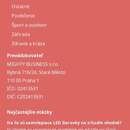
Ostatné
Povlečenie
Šport a outdoor
Záhrada
Zdravie a krása
Prevádzkovateľ
MIGHTY BUSINESS s.r.o.
Rybná 716/24, Staré Město
110 00 Praha 1
IČO: 02413531
DIČ: CZ02413531
Najčastejšie otázky
Na čo sú samolepiace LED žiarovky na zrkadlo vhodné?
Sú vhodné na rovnomerné osvetlenie pri zrkadle pri líčení,