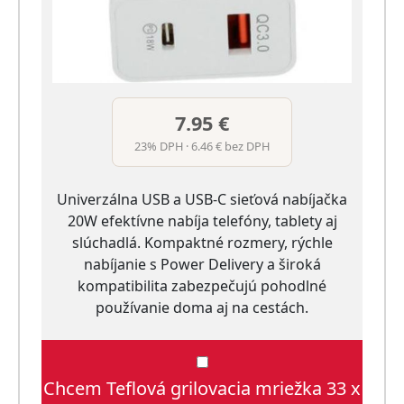
7.95 €
23% DPH · 6.46 € bez DPH
Univerzálna USB a USB-C sieťová nabíjačka
20W efektívne nabíja telefóny, tablety aj
slúchadlá. Kompaktné rozmery, rýchle
nabíjanie s Power Delivery a široká
kompatibilita zabezpečujú pohodlné
používanie doma aj na cestách.
Chcem Teflová grilovacia mriežka 33 x