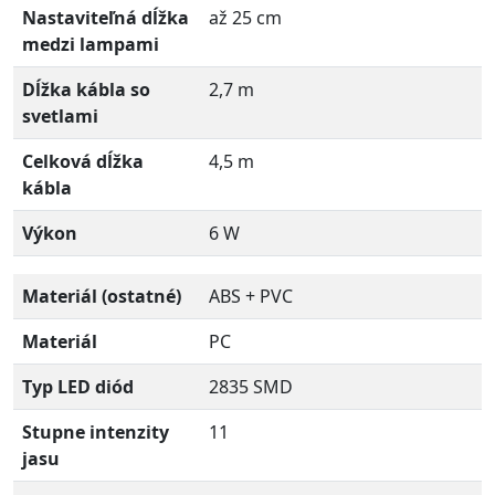
Nastaviteľná dĺžka
až 25 cm
medzi lampami
Dĺžka kábla so
2,7 m
svetlami
Celková dĺžka
4,5 m
kábla
Výkon
6 W
Materiál (ostatné)
ABS + PVC
Materiál
PC
Typ LED diód
2835 SMD
Stupne intenzity
11
jasu