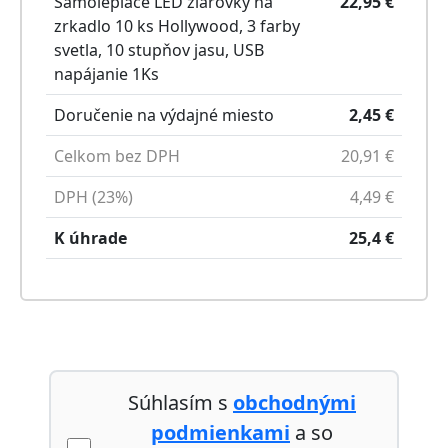
Samolepiace LED žiarovky na
22,95
€
zrkadlo 10 ks Hollywood, 3 farby
svetla, 10 stupňov jasu, USB
napájanie
1
Ks
Doručenie na výdajné miesto
2,45
€
Celkom bez DPH
20,91
€
DPH (23%)
4,49
€
K úhrade
25,4
€
Súhlasím s
obchodnými
podmienkami
a so