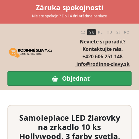
Záruka spokojnosti
Nie ste spokojní? Do 14 dní vrátime peniaze
CZ
SK
PL
HU
SI
RO
Neviete si poradiť?
Kontaktujte nás.
+420 606 251 148
info@rodinne-zlavy.sk
Objednať
Samolepiace LED žiarovky
na zrkadlo 10 ks
Hollywood, 3 farby svetla,