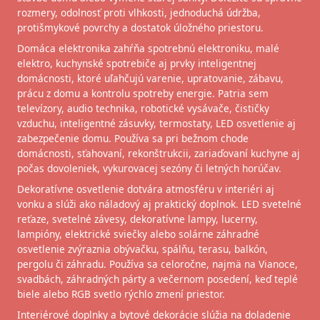
rozmery, odolnosť proti vlhkosti, jednoduchá údržba,
protišmykové povrchy a dostatok úložného priestoru.
Domáca elektronika zahŕňa spotrebnú elektroniku, malé
elektro, kuchynské spotrebiče aj prvky inteligentnej
domácnosti, ktoré uľahčujú varenie, upratovanie, zábavu,
prácu z domu a kontrolu spotreby energie. Patria sem
televízory, audio technika, robotické vysávače, čističky
vzduchu, inteligentné zásuvky, termostaty, LED osvetlenie aj
zabezpečenie domu. Používa sa pri bežnom chode
domácnosti, sťahovaní, rekonštrukcii, zariaďovaní kuchyne aj
počas dovoleniek, vykurovacej sezóny či letných horúčav.
Dekoratívne osvetlenie dotvára atmosféru v interiéri aj
vonku a slúži ako náladový aj praktický doplnok. LED svetelné
reťaze, svetelné závesy, dekoratívne lampy, lucerny,
lampióny, elektrické sviečky alebo solárne záhradné
osvetlenie zvýraznia obývačku, spálňu, terasu, balkón,
pergolu či záhradu. Používa sa celoročne, najmä na Vianoce,
svadbách, záhradných párty a večernom posedení, keď teplé
biele alebo RGB svetlo rýchlo zmení priestor.
Interiérové doplnky a bytové dekorácie slúžia na doladenie