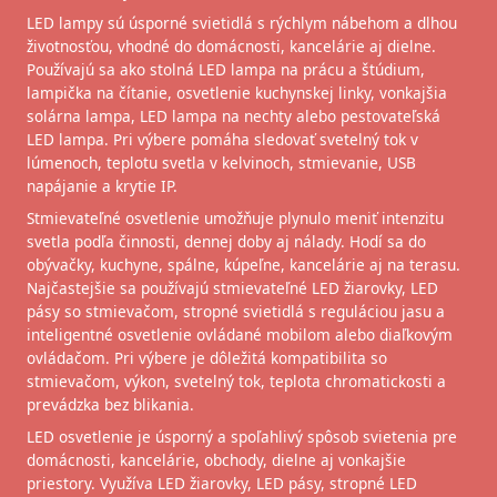
LED lampy sú úsporné svietidlá s rýchlym nábehom a dlhou
životnosťou, vhodné do domácnosti, kancelárie aj dielne.
Používajú sa ako stolná LED lampa na prácu a štúdium,
lampička na čítanie, osvetlenie kuchynskej linky, vonkajšia
solárna lampa, LED lampa na nechty alebo pestovateľská
LED lampa. Pri výbere pomáha sledovať svetelný tok v
lúmenoch, teplotu svetla v kelvinoch, stmievanie, USB
napájanie a krytie IP.
Stmievateľné osvetlenie umožňuje plynulo meniť intenzitu
svetla podľa činnosti, dennej doby aj nálady. Hodí sa do
obývačky, kuchyne, spálne, kúpeľne, kancelárie aj na terasu.
Najčastejšie sa používajú stmievateľné LED žiarovky, LED
pásy so stmievačom, stropné svietidlá s reguláciou jasu a
inteligentné osvetlenie ovládané mobilom alebo diaľkovým
ovládačom. Pri výbere je dôležitá kompatibilita so
stmievačom, výkon, svetelný tok, teplota chromatickosti a
prevádzka bez blikania.
LED osvetlenie je úsporný a spoľahlivý spôsob svietenia pre
domácnosti, kancelárie, obchody, dielne aj vonkajšie
priestory. Využíva LED žiarovky, LED pásy, stropné LED