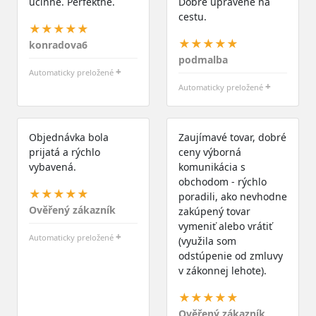
účinné. Perfektné.
Dobre upravené na
cestu.
★★★★★
★★★★★
konradova6
podmalba
+
Automaticky preložené
+
Automaticky preložené
Objednávka bola
Zaujímavé tovar, dobré
prijatá a rýchlo
ceny výborná
vybavená.
komunikácia s
obchodom - rýchlo
★★★★★
poradili, ako nevhodne
Ověřený zákazník
zakúpený tovar
vymeniť alebo vrátiť
+
Automaticky preložené
(využila som
odstúpenie od zmluvy
v zákonnej lehote).
★★★★★
Ověřený zákazník