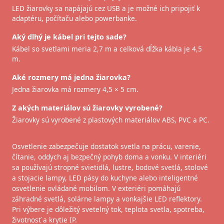
LED žiarovky sa napájajú cez USB a je možné ich pripojiť k
adaptéru, počítaču alebo powerbanke.
Aký dlhý je kábel pri tejto sade?
Kábel so svetlami meria 2,7 m a celková dĺžka kábla je 4,5
m.
Aké rozmery má jedna žiarovka?
Jedna žiarovka má rozmery 4,5 × 5 cm.
Z akých materiálov sú žiarovky vyrobené?
Žiarovky sú vyrobené z plastových materiálov ABS, PVC a PC.
Osvetlenie zabezpečuje dostatok svetla na prácu, varenie,
čítanie, oddych aj bezpečný pohyb doma a vonku. V interiéri
sa používajú stropné svietidlá, lustre, bodové svetlá, stolové
a stojacie lampy, LED pásy do kuchyne alebo inteligentné
osvetlenie ovládané mobilom. V exteriéri pomáhajú
záhradné svetlá, solárne lampy a vonkajšie LED reflektory.
Pri výbere je dôležitý svetelný tok, teplota svetla, spotreba,
životnosť a krytie IP.