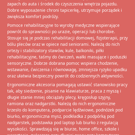
zapach do auta i środek do czyszczenia wnętrza pojazdu.
Dobre wyposażenie chroni tapicerkę, utrzymuje porządek i
zwiększa komfort podróży.
Pomoce rehabilitacyjne to wyroby medyczne wspierające
powrót do sprawności po urazie, operacji lub chorobie.
Stosuje się je podczas rehabilitacji domowej, fizjoterapii, przy
bólu pleców oraz w opiece nad seniorami. Należą do nich
ortezy i stabilizatory stawów, kule, balkoniki, piłki
rehabilitacyjne, taśmy do ćwiczeń, wałki masujące i poduszki
sensoryczne. Dobrze dobrana pomoc wspiera chodzenie,
wstawanie, ćwiczenia i równowagę, zmniejsza ryzyko upadku
oraz ułatwia bezpieczny powrót do codziennych aktywności.
Ergonomiczne akcesoria pomagają ustawić stanowisko pracy
tak, aby siedzenie, pisanie na klawiaturze, praca z myszą i
długie stanie mniej obciążały plecy, kręgosłup szyjny,
ramiona oraz nadgarstki. Należą do nich ergonomiczne
krzesło do komputera, podparcie lędźwiowe, podnóżek pod
biurko, ergonomiczna mysz, podkładka z podpórką pod
nadgarstek, podstawka pod laptop lub biurko z regulacją
wysokości. Sprawdzają się w biurze, home office, szkole i