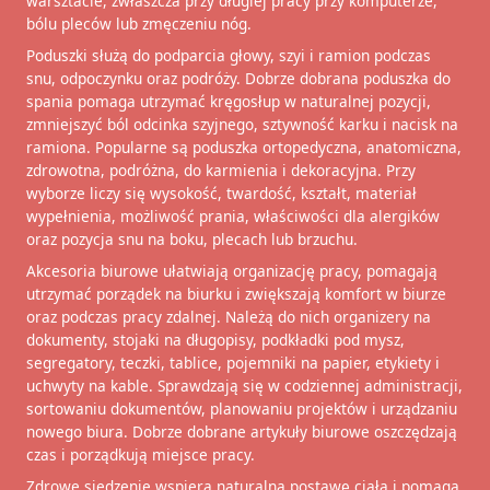
warsztacie, zwłaszcza przy długiej pracy przy komputerze,
bólu pleców lub zmęczeniu nóg.
Poduszki służą do podparcia głowy, szyi i ramion podczas
snu, odpoczynku oraz podróży. Dobrze dobrana poduszka do
spania pomaga utrzymać kręgosłup w naturalnej pozycji,
zmniejszyć ból odcinka szyjnego, sztywność karku i nacisk na
ramiona. Popularne są poduszka ortopedyczna, anatomiczna,
zdrowotna, podróżna, do karmienia i dekoracyjna. Przy
wyborze liczy się wysokość, twardość, kształt, materiał
wypełnienia, możliwość prania, właściwości dla alergików
oraz pozycja snu na boku, plecach lub brzuchu.
Akcesoria biurowe ułatwiają organizację pracy, pomagają
utrzymać porządek na biurku i zwiększają komfort w biurze
oraz podczas pracy zdalnej. Należą do nich organizery na
dokumenty, stojaki na długopisy, podkładki pod mysz,
segregatory, teczki, tablice, pojemniki na papier, etykiety i
uchwyty na kable. Sprawdzają się w codziennej administracji,
sortowaniu dokumentów, planowaniu projektów i urządzaniu
nowego biura. Dobrze dobrane artykuły biurowe oszczędzają
czas i porządkują miejsce pracy.
Zdrowe siedzenie wspiera naturalną postawę ciała i pomaga