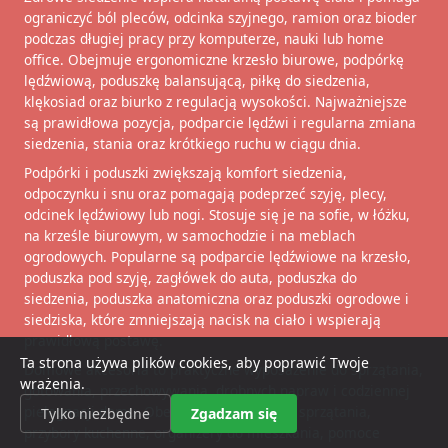
ograniczyć ból pleców, odcinka szyjnego, ramion oraz bioder
podczas długiej pracy przy komputerze, nauki lub home
office. Obejmuje ergonomiczne krzesło biurowe, podpórkę
lędźwiową, poduszkę balansującą, piłkę do siedzenia,
klękosiad oraz biurko z regulacją wysokości. Najważniejsze
są prawidłowa pozycja, podparcie lędźwi i regularna zmiana
siedzenia, stania oraz krótkiego ruchu w ciągu dnia.
Podpórki i poduszki zwiększają komfort siedzenia,
odpoczynku i snu oraz pomagają podeprzeć szyję, plecy,
odcinek lędźwiowy lub nogi. Stosuje się je na sofie, w łóżku,
na krześle biurowym, w samochodzie i na meblach
ogrodowych. Popularne są podparcie lędźwiowe na krzesło,
poduszka pod szyję, zagłówek do auta, poduszka do
siedzenia, poduszka anatomiczna oraz poduszki ogrodowe i
siedziska, które zmniejszają nacisk na ciało i wspierają
prawidłową postawę.
Ta strona używa plików cookies, aby poprawić Twoje
Domowe akcesoria to praktyczne wyposażenie do sprzątania,
wrażenia.
gotowania, przechowywania, drobnych napraw i codziennej
pielęgnacji domu. Obejmują akcesoria do sprzątania,
Tylko niezbędne
Zgadzam się
przybory kuchenne, organizery do mieszkania, pomoce