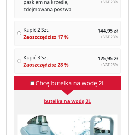
paskiem na krześle,
z VAT 23%
zdejmowana poszwa
Kupić 2 Szt.
144,95
zł
Zaoszczędzisz
17
%
z VAT 23%
Kupić 3 Szt.
125,95
zł
Zaoszczędzisz
28
%
z VAT 23%
Chcę butelka na wodę 2L
butelka na wodę 2L