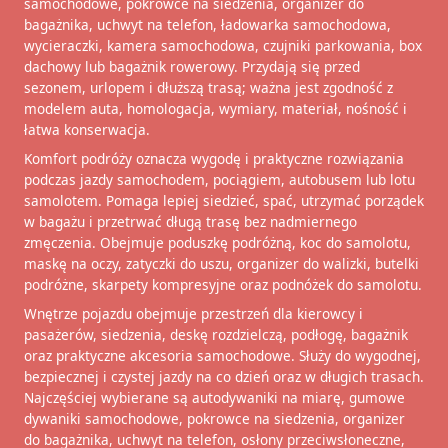
samochodowe, pokrowce na siedzenia, organizer do
bagażnika, uchwyt na telefon, ładowarka samochodowa,
wycieraczki, kamera samochodowa, czujniki parkowania, box
dachowy lub bagażnik rowerowy. Przydają się przed
sezonem, urlopem i dłuższą trasą; ważna jest zgodność z
modelem auta, homologacja, wymiary, materiał, nośność i
łatwa konserwacja.
Komfort podróży oznacza wygodę i praktyczne rozwiązania
podczas jazdy samochodem, pociągiem, autobusem lub lotu
samolotem. Pomaga lepiej siedzieć, spać, utrzymać porządek
w bagażu i przetrwać długą trasę bez nadmiernego
zmęczenia. Obejmuje poduszkę podróżną, koc do samolotu,
maskę na oczy, zatyczki do uszu, organizer do walizki, butelki
podróżne, skarpety kompresyjne oraz podnóżek do samolotu.
Wnętrze pojazdu obejmuje przestrzeń dla kierowcy i
pasażerów, siedzenia, deskę rozdzielczą, podłogę, bagażnik
oraz praktyczne akcesoria samochodowe. Służy do wygodnej,
bezpiecznej i czystej jazdy na co dzień oraz w długich trasach.
Najczęściej wybierane są autodywaniki na miarę, gumowe
dywaniki samochodowe, pokrowce na siedzenia, organizer
do bagażnika, uchwyt na telefon, osłony przeciwsłoneczne,