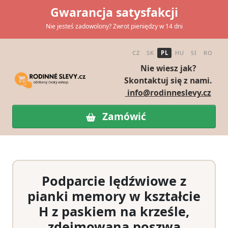
Gwarancja satysfakcji
Nie jesteś zadowolony? Zwrot pieniędzy w 14 dni
CZ
SK
PL
HU
SI
RO
Nie wiesz jak?
Skontaktuj się z nami.
info@rodinneslevy.cz
Zamówić
Podparcie lędźwiowe z
pianki memory w kształcie
H z paskiem na krześle,
zdejmowana poszwa