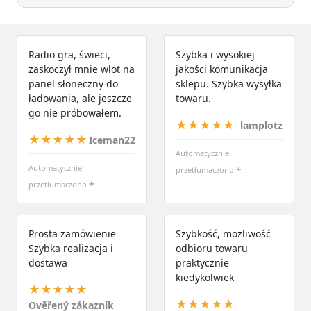
Radio gra, świeci,
Szybka i wysokiej
zaskoczył mnie wlot na
jakości komunikacja
panel słoneczny do
sklepu. Szybka wysyłka
ładowania, ale jeszcze
towaru.
go nie próbowałem.
★★★★★
lamplotz
★★★★★
Iceman22
Automatycznie
Automatycznie
+
przetłumaczono
+
przetłumaczono
Prosta zamówienie
Szybkość, możliwość
Szybka realizacja i
odbioru towaru
dostawa
praktycznie
kiedykolwiek
★★★★★
★★★★★
Ověřený zákazník