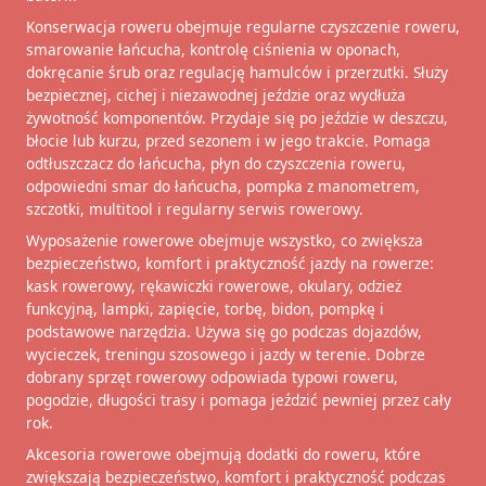
Konserwacja roweru obejmuje regularne czyszczenie roweru,
smarowanie łańcucha, kontrolę ciśnienia w oponach,
dokręcanie śrub oraz regulację hamulców i przerzutki. Służy
bezpiecznej, cichej i niezawodnej jeździe oraz wydłuża
żywotność komponentów. Przydaje się po jeździe w deszczu,
błocie lub kurzu, przed sezonem i w jego trakcie. Pomaga
odtłuszczacz do łańcucha, płyn do czyszczenia roweru,
odpowiedni smar do łańcucha, pompka z manometrem,
szczotki, multitool i regularny serwis rowerowy.
Wyposażenie rowerowe obejmuje wszystko, co zwiększa
bezpieczeństwo, komfort i praktyczność jazdy na rowerze:
kask rowerowy, rękawiczki rowerowe, okulary, odzież
funkcyjną, lampki, zapięcie, torbę, bidon, pompkę i
podstawowe narzędzia. Używa się go podczas dojazdów,
wycieczek, treningu szosowego i jazdy w terenie. Dobrze
dobrany sprzęt rowerowy odpowiada typowi roweru,
pogodzie, długości trasy i pomaga jeździć pewniej przez cały
rok.
Akcesoria rowerowe obejmują dodatki do roweru, które
zwiększają bezpieczeństwo, komfort i praktyczność podczas