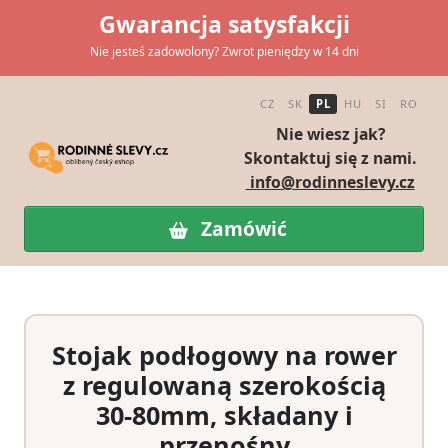
Gwarancja satysfakcji
Nie jesteś zadowolony? Zwrot pieniędzy w 14 dni
CZ
SK
PL
HU
SI
RO
Nie wiesz jak?
Skontaktuj się z nami.
info@rodinneslevy.cz
Zamówić
Stojak podłogowy na rower
z regulowaną szerokością
30-80mm, składany i
przenośny