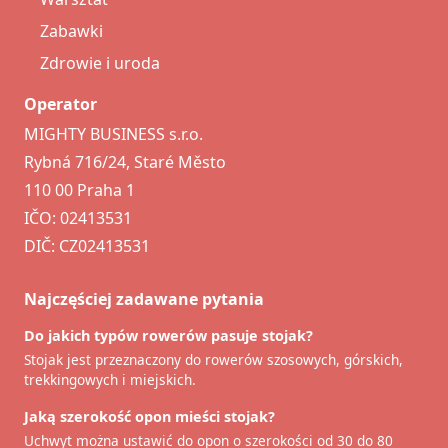
Zabawki
Zdrowie i uroda
Operator
MIGHTY BUSINESS s.r.o.
Rybná 716/24, Staré Město
110 00 Praha 1
IČO: 02413531
DIČ: CZ02413531
Najczęściej zadawane pytania
Do jakich typów rowerów pasuje stojak?
Stojak jest przeznaczony do rowerów szosowych, górskich,
trekkingowych i miejskich.
Jaką szerokość opon mieści stojak?
Uchwyt można ustawić do opon o szerokości od 30 do 80