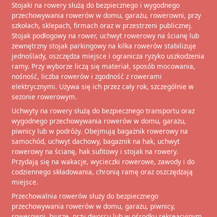
Stojaki na rowery służą do bezpiecznego i wygodnego
przechowywania rowerów w domu, garażu, rowerowni, przy
szkołach, sklepach, firmach oraz w przestrzeni publicznej.
Stojak podłogowy na rower, uchwyt rowerowy na ścianę lub
zewnętrzny stojak parkingowy na kilka rowerów stabilizuje
jednoślady, oszczędza miejsce i ogranicza ryzyko uszkodzenia
ramy. Przy wyborze liczą się materiał, sposób mocowania,
nośność, liczba rowerów i zgodność z rowerami
elektrycznymi. Używa się ich przez cały rok, szczególnie w
sezonie rowerowym.
Uchwyty na rowery służą do bezpiecznego transportu oraz
wygodnego przechowywania rowerów w domu, garażu,
piwnicy lub w podróży. Obejmują bagażnik rowerowy na
samochód, uchwyt dachowy, bagażnik na hak, uchwyt
rowerowy na ścianę, hak sufitowy i stojak na rowery.
Przydają się na wakacje, wycieczki rowerowe, zawody i do
codziennego składowania, chronią ramę oraz oszczędzają
miejsce.
Przechowalnia rowerów służy do bezpiecznego
przechowywania rowerów w domu, garażu, piwnicy,
rowerowni, biurze, przy dworcu lub w ośrodku rekreacyjnym.