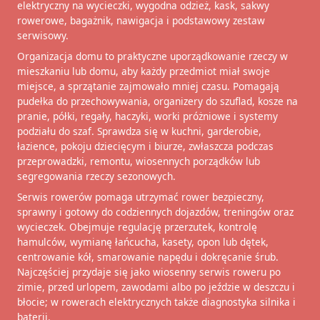
elektryczny na wycieczki, wygodna odzież, kask, sakwy
rowerowe, bagażnik, nawigacja i podstawowy zestaw
serwisowy.
Organizacja domu to praktyczne uporządkowanie rzeczy w
mieszkaniu lub domu, aby każdy przedmiot miał swoje
miejsce, a sprzątanie zajmowało mniej czasu. Pomagają
pudełka do przechowywania, organizery do szuflad, kosze na
pranie, półki, regały, haczyki, worki próżniowe i systemy
podziału do szaf. Sprawdza się w kuchni, garderobie,
łazience, pokoju dziecięcym i biurze, zwłaszcza podczas
przeprowadzki, remontu, wiosennych porządków lub
segregowania rzeczy sezonowych.
Serwis rowerów pomaga utrzymać rower bezpieczny,
sprawny i gotowy do codziennych dojazdów, treningów oraz
wycieczek. Obejmuje regulację przerzutek, kontrolę
hamulców, wymianę łańcucha, kasety, opon lub dętek,
centrowanie kół, smarowanie napędu i dokręcanie śrub.
Najczęściej przydaje się jako wiosenny serwis roweru po
zimie, przed urlopem, zawodami albo po jeździe w deszczu i
błocie; w rowerach elektrycznych także diagnostyka silnika i
baterii.