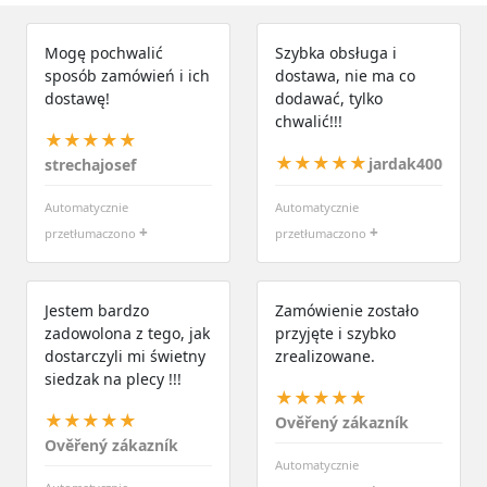
Mogę pochwalić
Szybka obsługa i
sposób zamówień i ich
dostawa, nie ma co
dostawę!
dodawać, tylko
chwalić!!!
★★★★★
★★★★★
jardak400
strechajosef
Automatycznie
Automatycznie
+
+
przetłumaczono
przetłumaczono
Jestem bardzo
Zamówienie zostało
zadowolona z tego, jak
przyjęte i szybko
dostarczyli mi świetny
zrealizowane.
siedzak na plecy !!!
★★★★★
★★★★★
Ověřený zákazník
Ověřený zákazník
Automatycznie