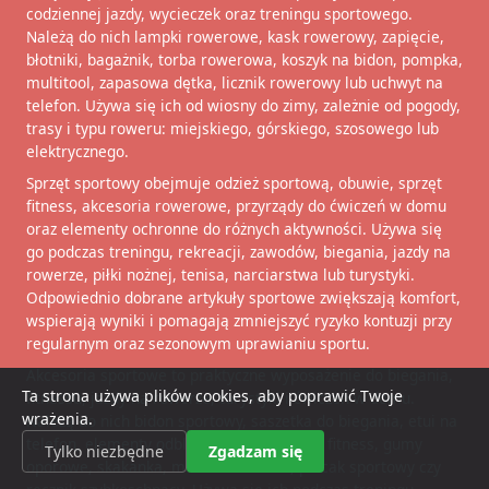
codziennej jazdy, wycieczek oraz treningu sportowego.
Należą do nich lampki rowerowe, kask rowerowy, zapięcie,
błotniki, bagażnik, torba rowerowa, koszyk na bidon, pompka,
multitool, zapasowa dętka, licznik rowerowy lub uchwyt na
telefon. Używa się ich od wiosny do zimy, zależnie od pogody,
trasy i typu roweru: miejskiego, górskiego, szosowego lub
elektrycznego.
Sprzęt sportowy obejmuje odzież sportową, obuwie, sprzęt
fitness, akcesoria rowerowe, przyrządy do ćwiczeń w domu
oraz elementy ochronne do różnych aktywności. Używa się
go podczas treningu, rekreacji, zawodów, biegania, jazdy na
rowerze, piłki nożnej, tenisa, narciarstwa lub turystyki.
Odpowiednio dobrane artykuły sportowe zwiększają komfort,
wspierają wyniki i pomagają zmniejszyć ryzyko kontuzji przy
regularnym oraz sezonowym uprawianiu sportu.
Akcesoria sportowe to praktyczne wyposażenie do biegania,
Ta strona używa plików cookies, aby poprawić Twoje
fitnessu, jazdy na rowerze, turystyki i ćwiczeń w domu.
wrażenia.
Należą do nich bidon sportowy, saszetka do biegania, etui na
telefon, elementy odblaskowe, rękawiczki fitness, gumy
Tylko niezbędne
Zgadzam się
oporowe, skakanka, mata do ćwiczeń, plecak sportowy czy