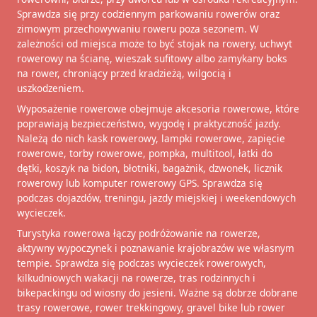
Sprawdza się przy codziennym parkowaniu rowerów oraz
zimowym przechowywaniu roweru poza sezonem. W
zależności od miejsca może to być stojak na rowery, uchwyt
rowerowy na ścianę, wieszak sufitowy albo zamykany boks
na rower, chroniący przed kradzieżą, wilgocią i
uszkodzeniem.
Wyposażenie rowerowe obejmuje akcesoria rowerowe, które
poprawiają bezpieczeństwo, wygodę i praktyczność jazdy.
Należą do nich kask rowerowy, lampki rowerowe, zapięcie
rowerowe, torby rowerowe, pompka, multitool, łatki do
dętki, koszyk na bidon, błotniki, bagażnik, dzwonek, licznik
rowerowy lub komputer rowerowy GPS. Sprawdza się
podczas dojazdów, treningu, jazdy miejskiej i weekendowych
wycieczek.
Turystyka rowerowa łączy podróżowanie na rowerze,
aktywny wypoczynek i poznawanie krajobrazów we własnym
tempie. Sprawdza się podczas wycieczek rowerowych,
kilkudniowych wakacji na rowerze, tras rodzinnych i
bikepackingu od wiosny do jesieni. Ważne są dobrze dobrane
trasy rowerowe, rower trekkingowy, gravel bike lub rower