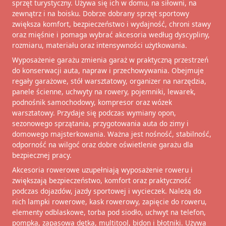
sprzęt turystyczny. Używa się ich w domu, na siłowni, na
zewnątrz i na boisku. Dobrze dobrany sprzęt sportowy
zwiększa komfort, bezpieczeństwo i wydajność, chroni stawy
oraz mięśnie i pomaga wybrać akcesoria według dyscypliny,
rozmiaru, materiału oraz intensywności użytkowania.
Wyposażenie garażu zmienia garaż w praktyczną przestrzeń
do konserwacji auta, napraw i przechowywania. Obejmuje
regały garażowe, stół warsztatowy, organizer na narzędzia,
panele ścienne, uchwyty na rowery, pojemniki, lewarek,
podnośnik samochodowy, kompresor oraz wózek
warsztatowy. Przydaje się podczas wymiany opon,
sezonowego sprzątania, przygotowania auta do zimy i
domowego majsterkowania. Ważna jest nośność, stabilność,
odporność na wilgoć oraz dobre oświetlenie garażu dla
bezpiecznej pracy.
Akcesoria rowerowe uzupełniają wyposażenie roweru i
zwiększają bezpieczeństwo, komfort oraz praktyczność
podczas dojazdów, jazdy sportowej i wycieczek. Należą do
nich lampki rowerowe, kask rowerowy, zapięcie do roweru,
elementy odblaskowe, torba pod siodło, uchwyt na telefon,
pompka, zapasowa dętka, multitool, bidon i błotniki. Używa