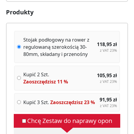
Produkty
Stojak podłogowy na rower z
118,95
zł
regulowaną szerokością 30-
z VAT 23%
80mm, składany i przenośny
Kupić 2 Szt.
105,95
zł
Zaoszczędzisz
11
%
z VAT 23%
91,95
zł
Kupić 3 Szt.
Zaoszczędzisz
23
%
z VAT 23%
Chcę Zestaw do naprawy opon