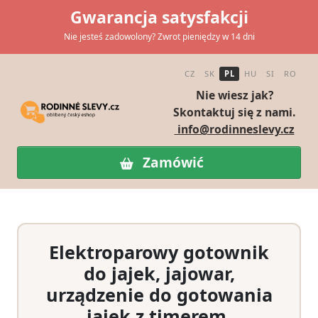
Gwarancja satysfakcji
Nie jesteś zadowolony? Zwrot pieniędzy w 14 dni
CZ
SK
PL
HU
SI
RO
Nie wiesz jak?
Skontaktuj się z nami.
info@rodinneslevy.cz
Zamówić
Elektroparowy gotownik
do jajek, jajowar,
urządzenie do gotowania
jajek z timerem,