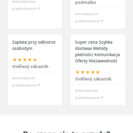
Automatycznie
podmalba
+
przetłumaczono
Automatycznie
+
przetłumaczono
Zapłata przy odbiorze
Super cena Szybka
osobistym
dostawa Metody
płatności Komunikacja
★★★★★
Oferty Niezawodność
Ověřený zákazník
★★★★★
Automatycznie
Ověřený zákazník
+
przetłumaczono
Automatycznie
+
przetłumaczono