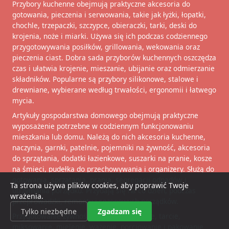
Przybory kuchenne obejmują praktyczne akcesoria do
gotowania, pieczenia i serwowania, takie jak łyżki, łopatki,
chochle, trzepaczki, szczypce, obieraczki, tarki, deski do
krojenia, noże i miarki. Używa się ich podczas codziennego
przygotowywania posiłków, grillowania, wekowania oraz
pieczenia ciast. Dobra sada przyborów kuchennych oszczędza
czas i ułatwia krojenie, mieszanie, ubijanie oraz odmierzanie
składników. Popularne są przybory silikonowe, stalowe i
drewniane, wybierane według trwałości, ergonomii i łatwego
mycia.
Artykuły gospodarstwa domowego obejmują praktyczne
wyposażenie potrzebne w codziennym funkcjonowaniu
mieszkania lub domu. Należą do nich akcesoria kuchenne,
naczynia, garnki, patelnie, pojemniki na żywność, akcesoria
do sprzątania, dodatki łazienkowe, suszarki na pranie, kosze
na śmieci, pudełka do przechowywania i organizery. Służą do
gotowania, sprzątania, prania, segregacji odpadów i
Ta strona używa plików cookies, aby poprawić Twoje
utrzymania porządku. Przydają się na co dzień, podczas
wrażenia.
przeprowadzki, remontu i sezonowych porządków.
Tylko niezbędne
Zgadzam się
Przygotowanie żywności obejmuje krojenie, tarcie,
miksowanie, mielenie, ważenie, porcjowanie i pakowanie