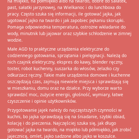
na miękko, na półmiękko albo na twardo, dobre do sałatek,
past, sałatki jarzynowej, na Wielkanoc i do lunchboxa do
pracy. Często szuka się informacji, ile gotować jajka, jak
ugotować jajko na twardo i jak zapobiec pękaniu skorupki.
Pomaga odpowiednia temperatura, ostrożne wkładanie do
wody, minutnik lub jajowar oraz szybkie schłodzenie w zimnej
wodzie.
Małe AGD to praktyczne urządzenia elektryczne do
codziennego gotowania, sprzątania i pielęgnacji. Należą do
nich czajnik elektryczny, ekspres do kawy, blender ręczny,
toster, robot kuchenny, suszarka do włosów, żelazko czy
odkurzacz ręczny. Takie małe urządzenia domowe i kuchenne
oszczędzają czas, zajmują niewiele miejsca i sprawdzają się
w mieszkaniu, domu oraz na działce. Przy wyborze warto
sprawdzić moc, zużycie energii, głośność, wymiary, łatwe
czyszczenie i opinie użytkowników.
Przygotowanie jajek należy do najczęstszych czynności w
kuchni, bo jajka sprawdzają się na śniadanie, szybki obiad,
kolację i do pieczenia. Najczęściej szuka się, jak długo
gotować jajka na twardo, na miękko lub półmiękko, jak zrobić
jajecznicę, omlet, jajko sadzone albo jajko w koszulce.