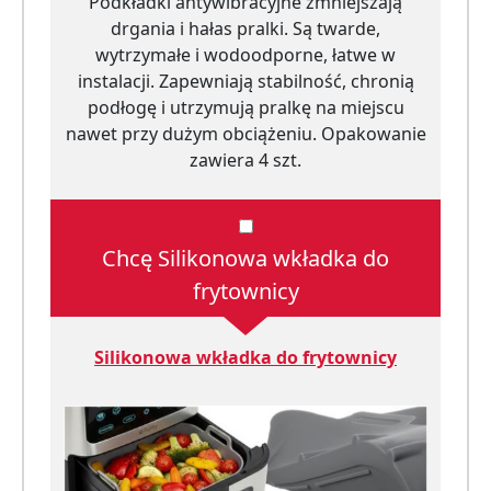
Podkładki antywibracyjne zmniejszają
drgania i hałas pralki. Są twarde,
wytrzymałe i wodoodporne, łatwe w
instalacji. Zapewniają stabilność, chronią
podłogę i utrzymują pralkę na miejscu
nawet przy dużym obciążeniu. Opakowanie
zawiera 4 szt.
Chcę Silikonowa wkładka do
frytownicy
Silikonowa wkładka do frytownicy