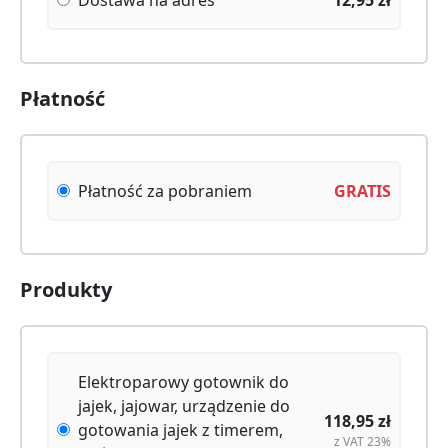
Płatność
Płatność za pobraniem
GRATIS
Produkty
Elektroparowy gotownik do
jajek, jajowar, urządzenie do
118,95
zł
gotowania jajek z timerem,
z VAT 23%