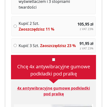
wyświetlaczem i 3 stopniami
twardości
Kupić 2 Szt.
105,95
zł
Zaoszczędzisz
11
%
z VAT 23%
91,95
zł
Kupić 3 Szt.
Zaoszczędzisz
23
%
z VAT 23%
Chcę 4x antywibracyjne gumowe
podkładki pod pralkę
4x antywibracyjne gumowe podkładki
pod pralkę