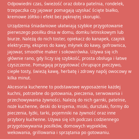
Odpowiedni czas, świeżość oraz dobra patelnia, rondelek,
trzepaczka czy jajowar pomagają uzyskać ścięte białko,
kremowe żółtko i efekt bez pękniętej skorupki.
Urządzenia śniadaniowe ułatwiają szybkie przygotowanie
pierwszego posiłku dnia w domu, domku letniskowym lub
biurze. Należą do nich toster, opiekacz do kanapek, czajnik
elektryczny, ekspres do kawy, młynek do kawy, gofrownica,
jajowar, smoothie maker i sokowirówka. Używa się ich
głównie rano, gdy liczy się szybkość, prosta obsługa i łatwe
czyszczenie. Pomagają przygotować chrupiące pieczywo,
ciepłe tosty, świeżą kawę, herbatę i zdrowy napój owocowy w
kilka minut.
Akcesoria kuchenne to podstawowe wyposażenie każdej
kuchni, potrzebne do gotowania, pieczenia, serwowania i
przechowywania żywności. Należą do nich garnki, patelnie,
noże kuchenne, deski do krojenia, miski, durszlaki, formy do
pieczenia, łyżki, tarki, pojemniki na żywność oraz inne
przybory kuchenne. Używa się ich podczas codziennego
przygotowywania posiłków, domowych wypieków,
wekowania, grillowania i sprzątania po gotowaniu.