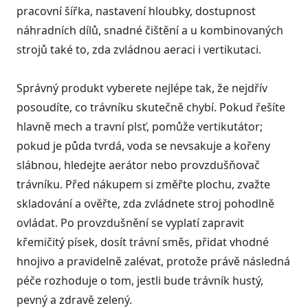
pracovní šířka, nastavení hloubky, dostupnost
náhradních dílů, snadné čištění a u kombinovaných
strojů také to, zda zvládnou aeraci i vertikutaci.
Správný produkt vyberete nejlépe tak, že nejdřív
posoudíte, co trávníku skutečně chybí. Pokud řešíte
hlavně mech a travní plsť, pomůže vertikutátor;
pokud je půda tvrdá, voda se nevsakuje a kořeny
slábnou, hledejte aerátor nebo provzdušňovač
trávníku. Před nákupem si změřte plochu, zvažte
skladování a ověřte, zda zvládnete stroj pohodlně
ovládat. Po provzdušnění se vyplatí zapravit
křemičitý písek, dosít trávní směs, přidat vhodné
hnojivo a pravidelně zalévat, protože právě následná
péče rozhoduje o tom, jestli bude trávník hustý,
pevný a zdravě zelený.