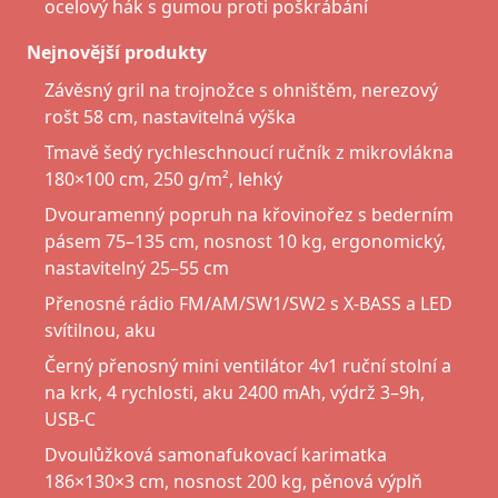
ocelový hák s gumou proti poškrábání
Nejnovější produkty
Závěsný gril na trojnožce s ohništěm, nerezový
rošt 58 cm, nastavitelná výška
Tmavě šedý rychleschnoucí ručník z mikrovlákna
180×100 cm, 250 g/m², lehký
Dvouramenný popruh na křovinořez s bederním
pásem 75–135 cm, nosnost 10 kg, ergonomický,
nastavitelný 25–55 cm
Přenosné rádio FM/AM/SW1/SW2 s X-BASS a LED
svítilnou, aku
Černý přenosný mini ventilátor 4v1 ruční stolní a
na krk, 4 rychlosti, aku 2400 mAh, výdrž 3–9h,
USB-C
Dvoulůžková samonafukovací karimatka
186×130×3 cm, nosnost 200 kg, pěnová výplň