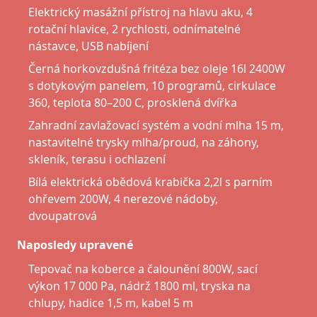
Elektrický masážní přístroj na hlavu aku, 4
rotační hlavice, 2 rychlosti, odnímatelné
nástavce, USB nabíjení
Černá horkovzdušná fritéza bez oleje 16l 2400W
s dotykovým panelem, 10 programů, cirkulace
360, teplota 80–200 C, prosklená dvířka
Zahradní zavlažovací systém a vodní mlha 15 m,
nastavitelné trysky mlha/proud, na záhony,
skleník, terasu i ochlazení
Bílá elektrická obědová krabička 2,2l s parním
ohřevem 200W, 4 nerezové nádoby,
dvoupatrová
Naposledy upravené
Tepovač na koberce a čalounění 800W, sací
výkon 17 000 Pa, nádrž 1800 ml, tryska na
chlupy, hadice 1,5 m, kabel 5 m