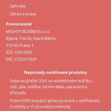
Zahrada
Zdraví a krása
Provozovatel
MIGHTY BUSINESS s.r.o.
Rybná 716/24, Staré Město
110 00 Praha 1
IČO: 02413531
DIČ: CZ02413531
Naposledy navštívené produkty
Sada na přežití 32v1 ve vodotěsném kufříku:
nůž, pila, svítilna, termo deka, paracord a
křesadlo
Pulzní EMS masážní přístroj na krk s vyhříváním,
5 režimy a 15 úrovněmi intenzity