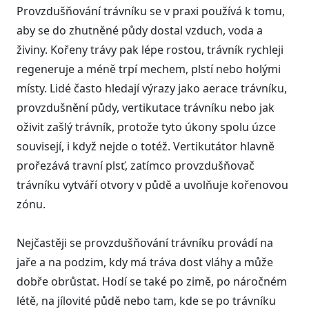
Provzdušňování trávníku se v praxi používá k tomu,
aby se do zhutněné půdy dostal vzduch, voda a
živiny. Kořeny trávy pak lépe rostou, trávník rychleji
regeneruje a méně trpí mechem, plstí nebo holými
místy. Lidé často hledají výrazy jako aerace trávníku,
provzdušnění půdy, vertikutace trávníku nebo jak
oživit zašlý trávník, protože tyto úkony spolu úzce
souvisejí, i když nejde o totéž. Vertikutátor hlavně
prořezává travní plsť, zatímco provzdušňovač
trávníku vytváří otvory v půdě a uvolňuje kořenovou
zónu.
Nejčastěji se provzdušňování trávníku provádí na
jaře a na podzim, kdy má tráva dost vláhy a může
dobře obrůstat. Hodí se také po zimě, po náročném
létě, na jílovité půdě nebo tam, kde se po trávníku