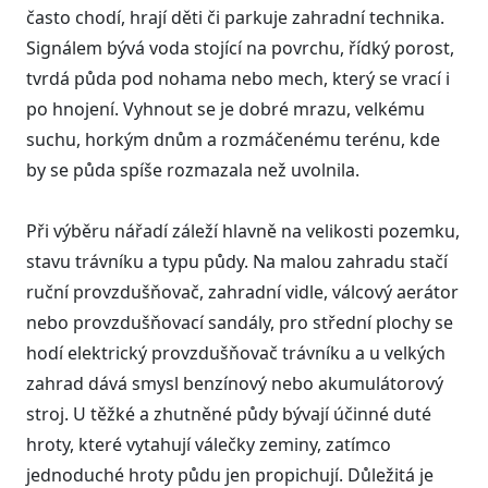
často chodí, hrají děti či parkuje zahradní technika.
Signálem bývá voda stojící na povrchu, řídký porost,
tvrdá půda pod nohama nebo mech, který se vrací i
po hnojení. Vyhnout se je dobré mrazu, velkému
suchu, horkým dnům a rozmáčenému terénu, kde
by se půda spíše rozmazala než uvolnila.
Při výběru nářadí záleží hlavně na velikosti pozemku,
stavu trávníku a typu půdy. Na malou zahradu stačí
ruční provzdušňovač, zahradní vidle, válcový aerátor
nebo provzdušňovací sandály, pro střední plochy se
hodí elektrický provzdušňovač trávníku a u velkých
zahrad dává smysl benzínový nebo akumulátorový
stroj. U těžké a zhutněné půdy bývají účinné duté
hroty, které vytahují válečky zeminy, zatímco
jednoduché hroty půdu jen propichují. Důležitá je