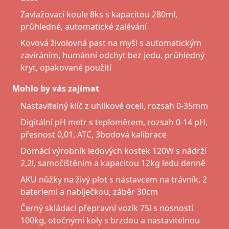
Zavlažovací koule 8ks s kapacitou 280ml,
průhledné, automatické zalévání
Kovová živolovná past na myši s automatickým
zavíráním, humánní odchyt bez jedu, průhledný
kryt, opakované použití
Mohlo by vás zajímat
Nastavitelný klíč z uhlíkové oceli, rozsah 0-35mm
Digitální pH metr s teploměrem, rozsah 0-14 pH,
přesnost 0,01, ATC, 3bodová kalibrace
Domácí výrobník ledových kostek 120W s nádrží
2,2l, samočištěním a kapacitou 12kg ledu denně
AKU nůžky na živý plot s nástavcem na trávník, 2
bateriemi a nabíječkou, záběr 30cm
Černý skládací přepravní vozík 75l s nosností
100kg, otočnými koly s brzdou a nastavitelnou