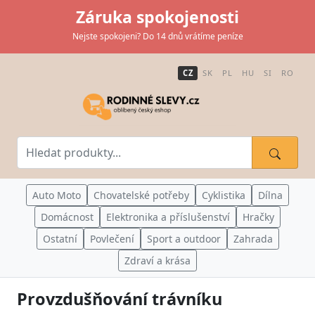
Záruka spokojenosti
Nejste spokojeni? Do 14 dnů vrátíme peníze
CZ
SK
PL
HU
SI
RO
Auto Moto
Chovatelské potřeby
Cyklistika
Dílna
Domácnost
Elektronika a příslušenství
Hračky
Ostatní
Povlečení
Sport a outdoor
Zahrada
Zdraví a krása
Provzdušňování trávníku