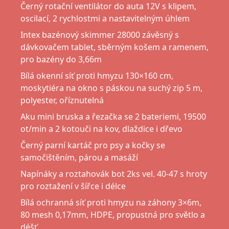
Černý rotační ventilátor do auta 12V s klipem,
oscilací, 2 rychlostmi a nastavitelným úhlem
Intex bazénový skimmer 28000 závěsný s
dávkovačem tablet, sběrným košem a ramenem,
pro bazény do 3,66m
Bílá okenní síť proti hmyzu 130×160 cm,
moskytiéra na okno s páskou na suchý zip 5 m,
polyester, oříznutelná
Aku mini bruska a řezačka se 2 bateriemi, 19500
ot/min a 2 kotouči na kov, dlaždice i dřevo
Černý parní kartáč pro psy a kočky se
samočištěním, párou a masáží
Napínáky a roztahovák bot 2ks vel. 40-47 s hroty
pro roztažení v šířce i délce
Bílá ochranná síť proti hmyzu na záhony 3×6m,
80 mesh 0,17mm, HDPE, propustná pro světlo a
déšť