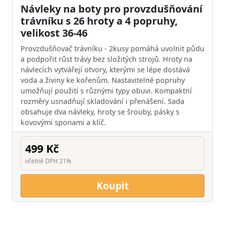
Návleky na boty pro provzdušňování
trávníku s 26 hroty a 4 popruhy,
velikost 36-46
Provzdušňovač trávníku - 2kusy pomáhá uvolnit půdu
a podpořit růst trávy bez složitých strojů. Hroty na
návlecích vytvářejí otvory, kterými se lépe dostává
voda a živiny ke kořenům. Nastavitelné popruhy
umožňují použití s různými typy obuvi. Kompaktní
rozměry usnadňují skladování i přenášení. Sada
obsahuje dva návleky, hroty se šrouby, pásky s
kovovými sponami a klíč.
499 Kč
včetně DPH 21%
Koupit