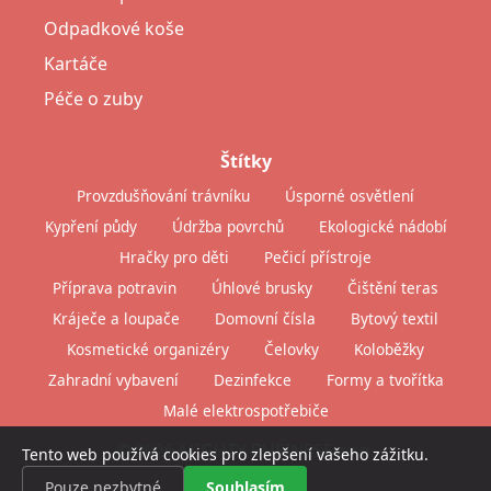
Odpadkové koše
Kartáče
Péče o zuby
Štítky
Provzdušňování trávníku
Úsporné osvětlení
Kypření půdy
Údržba povrchů
Ekologické nádobí
Hračky pro děti
Pečicí přístroje
Příprava potravin
Úhlové brusky
Čištění teras
Kráječe a loupače
Domovní čísla
Bytový textil
Kosmetické organizéry
Čelovky
Koloběžky
Zahradní vybavení
Dezinfekce
Formy a tvořítka
Malé elektrospotřebiče
© 2026 MIGHTY BUSINESS s.r.o.
Tento web používá cookies pro zlepšení vašeho zážitku.
Pouze nezbytné
Souhlasím