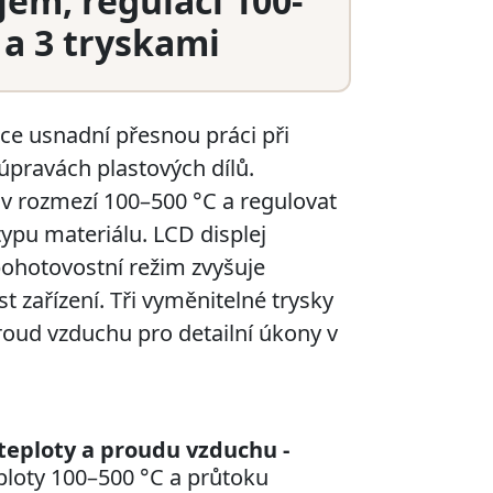
jem, regulací 100-
 a 3 tryskami
ice usnadní přesnou práci při
 úpravách plastových dílů.
 v rozmezí 100–500 °C a regulovat
ypu materiálu. LCD displej
pohotovostní režim zvyšuje
st zařízení. Tři vyměnitelné trysky
proud vzduchu pro detailní úkony v
teploty a proudu vzduchu -
ploty 100–500 °C a průtoku