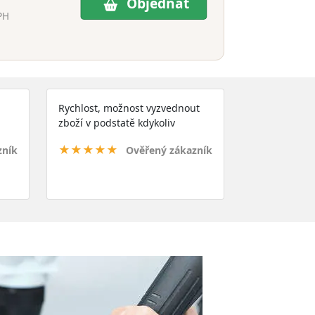
Objednat
PH
Rychlost, možnost vyzvednout
zboží v podstatě kdykoliv
★★★★★
zník
Ověřený zákazník