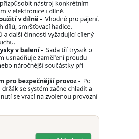
řizpůsobit nástroj konkrétním
 v elektronice i dílně.
užití v dílně -
Vhodné pro pájení,
h dílů, smršťovací hadice,
a další činnosti vyžadující cílený
uchu.
ysky v balení -
Sada tří trysek o
mm usnadňuje zaměření proudu
ebo náročnější součástky při
m pro bezpečnější provoz -
Po
a držák se systém začne chladit a
utí se vrací na zvolenou provozní