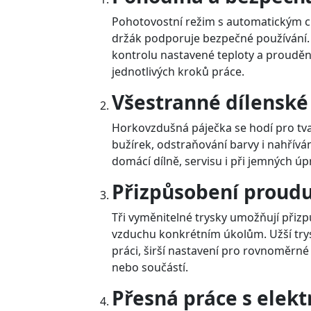
Pohotovostní režim s automatickým c
držák podporuje bezpečné používání.
kontrolu nastavené teploty a proudě
jednotlivých kroků práce.
Všestranné dílenské 
Horkovzdušná páječka se hodí pro tva
bužírek, odstraňování barvy i nahříván
domácí dílně, servisu i při jemných ú
Přizpůsobení proud
Tři vyměnitelné trysky umožňují přiz
vzduchu konkrétním úkolům. Užší trys
práci, širší nastavení pro rovnoměrné
nebo součástí.
Přesná práce s elek