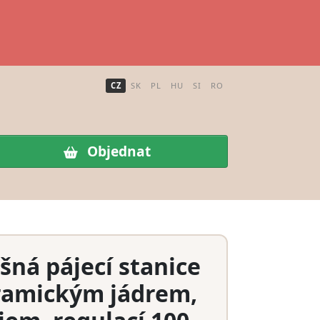
CZ
SK
PL
HU
SI
RO
Objednat
ná pájecí stanice
ramickým jádrem,