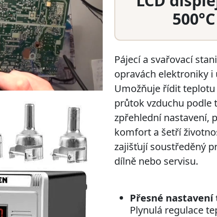
LCD disple
500°C
Pájecí a svařovací stan
opravách elektroniky i
Umožňuje řídit teplotu
průtok vzduchu podle t
zpřehlední nastavení, 
komfort a šetří životno
zajišťují soustředěný 
dílně nebo servisu.
Přesné nastavení 
Plynulá regulace te