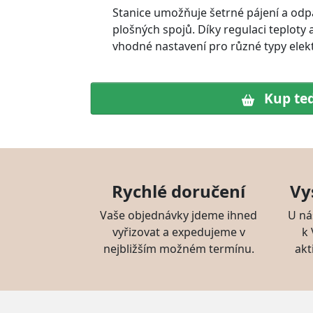
Stanice umožňuje šetrné pájení a odp
plošných spojů. Díky regulaci teploty 
vhodné nastavení pro různé typy elek
Kup te
Rychlé doručení
Vy
Vaše objednávky jdeme ihned
U ná
vyřizovat a expedujeme v
k
nejbližším možném termínu.
akt