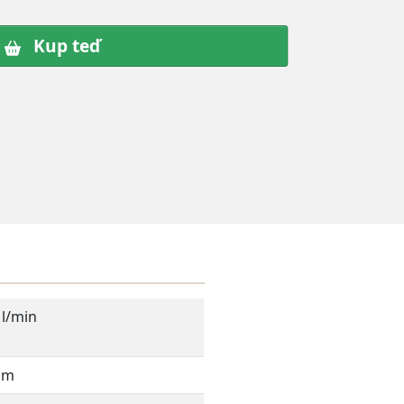
Kup teď
 l/min
cm