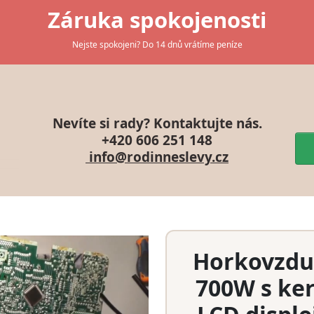
Záruka spokojenosti
Nejste spokojeni? Do 14 dnů vrátíme peníze
Nevíte si rady? Kontaktujte nás.
+420 606 251 148
info@rodinneslevy.cz
Horkovzduš
700W s ke