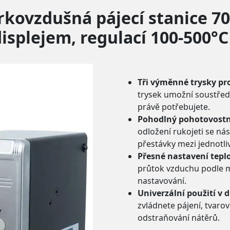
Horkovzdušná pájecí stanice 
isplejem, regulací 100-500°C
Tři výměnné trysky pro
trysek umožní soustřed
právě potřebujete.
Pohodlný pohotovostní
odložení rukojeti se ná
přestávky mezi jednotli
Přesné nastavení teplo
průtok vzduchu podle m
nastavování.
Univerzální použití v 
zvládnete pájení, tvarov
odstraňování nátěrů.