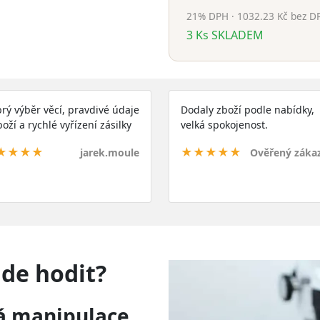
21% DPH · 1032.23 Kč bez D
3
Ks
SKLADEM
rý výběr věcí, pravdivé údaje
Dodaly zboží podle nabídky,
boží a rychlé vyřízení zásilky
velká spokojenost.
★★★★
★★★★★
jarek.moule
Ověřený záka
de hodit?
á manipulace