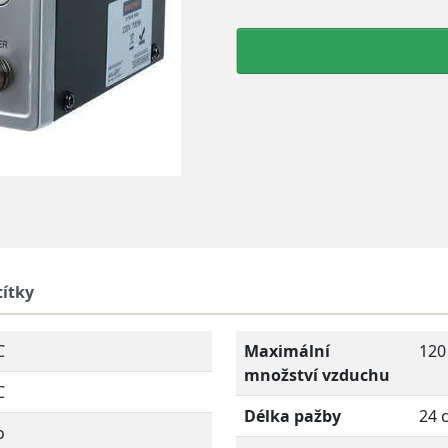
títky
C
Maximální
120
množství vzduchu
C
Délka pažby
24 
o