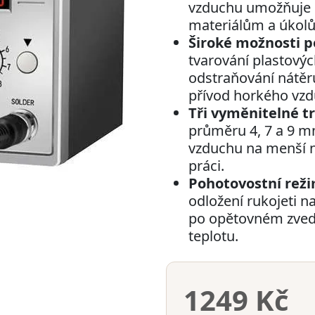
vzduchu umožňuje p
materiálům a úkolům
Široké možnosti po
tvarování plastovýc
odstraňování nátěrů 
přívod horkého vzd
Tři vyměnitelné tr
průměru 4, 7 a 9 
vzduchu na menší n
práci.
Pohotovostní reži
odložení rukojeti n
po opětovném zvedn
teplotu.
1249 Kč