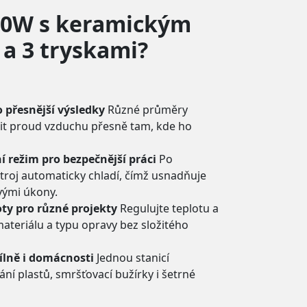
700W s keramickým
 a 3 tryskami?
 přesnější výsledky
Různé průměry
it proud vzduchu přesně tam, kde ho
 režim pro bezpečnější práci
Po
stroj automaticky chladí, čímž usnadňuje
vými úkony.
ty pro různé projekty
Regulujte teplotu a
ateriálu a typu opravy bez složitého
dílně i domácnosti
Jednou stanicí
ání plastů, smršťovací bužírky i šetrné