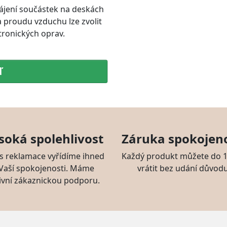
ájení součástek na deskách
a proudu vzduchu lze zvolit
tronických oprav.
ď
soká spolehlivost
Záruka spokojeno
s reklamace vyřídíme ihned
Každý produkt můžete do 1
 Vaší spokojenosti. Máme
vrátit bez udání důvodu
ivní zákaznickou podporu.