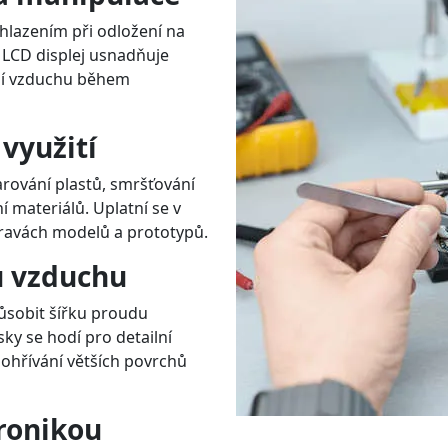
hlazením při odložení na
 LCD displej usnadňuje
ní vzduchu během
využití
rování plastů, smršťování
í materiálů. Uplatní se v
pravách modelů a prototypů.
u vzduchu
působit šířku proudu
ky se hodí pro detailní
 ohřívání větších povrchů
tronikou