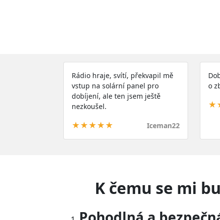
Rádio hraje, svítí, překvapil mě
Dob
vstup na solární panel pro
o z
dobíjení, ale ten jsem ještě
★
nezkoušel.
★★★★★
Iceman22
K čemu se mi bu
Pohodlná a bezpečn