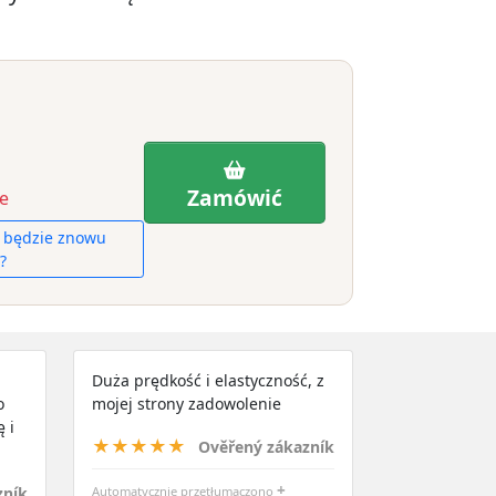
Zamówić
e
y będzie znowu
?
Duża prędkość i elastyczność, z
o
mojej strony zadowolenie
 i
★★★★★
Ověřený zákazník
+
zník
Automatycznie przetłumaczono