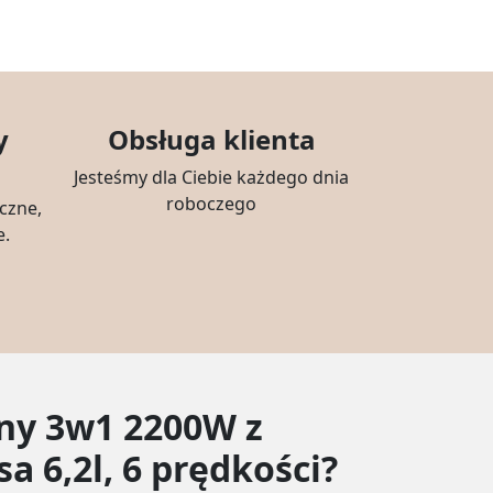
y
Obsługa klienta
Jesteśmy dla Ciebie każdego dnia
roboczego
czne,
e.
ny 3w1 2200W z
a 6,2l, 6 prędkości?