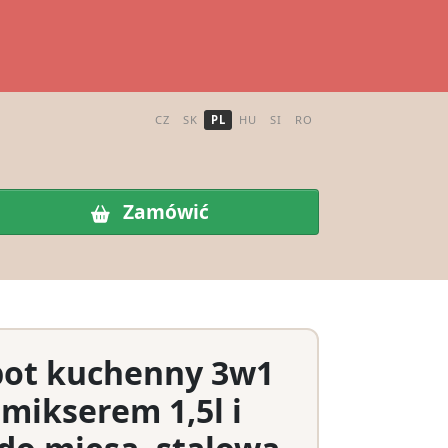
CZ
SK
PL
HU
SI
RO
Zamówić
bot kuchenny 3w1
mikserem 1,5l i