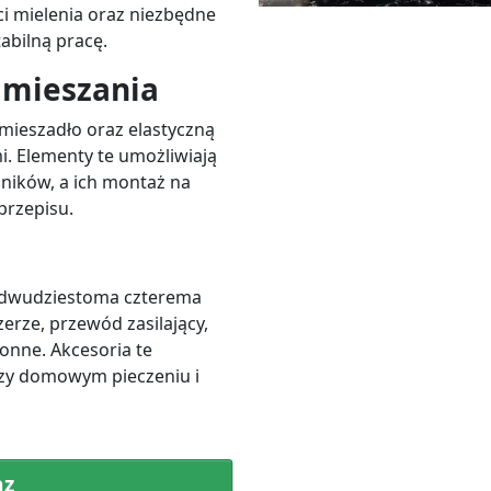
ci mielenia oraz niezbędne
bilną pracę.
i mieszania
mieszadło oraz elastyczną
. Elementy te umożliwiają
adników, a ich montaż na
przepisu.
z dwudziestoma czterema
rze, przewód zasilający,
onne. Akcesoria te
rzy domowym pieczeniu i
az