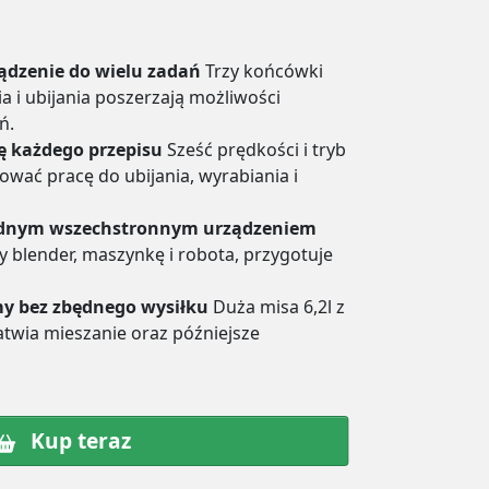
ądzenie do wielu zadań
Trzy końcówki
a i ubijania poszerzają możliwości
ń.
ę każdego przepisu
Sześć prędkości i tryb
wać pracę do ubijania, wyrabiania i
jednym wszechstronnym urządzeniem
y blender, maszynkę i robota, przygotuje
emy bez zbędnego wysiłku
Duża misa 6,2l z
twia mieszanie oraz późniejsze
Kup teraz