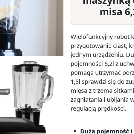
maszynką 
misa 6,
Wielofunkcyjny robot 
przygotowanie ciast, 
jednym urządzeniu. Duż
pojemności 6,2l z uchw
pomaga utrzymać porzą
1,5l sprawdzi się do zu
mięsa z trzema sitkami
zagniatania i ubijania
regulacją prędkości.
Duża pojemność i