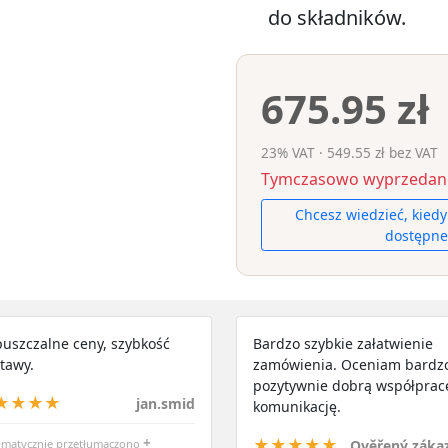
do składników.
675.95 zł
23% VAT · 549.55 zł bez VAT
Tymczasowo wyprzedan
Chcesz wiedzieć, kied
dostępne
uszczalne ceny, szybkość
Bardzo szybkie załatwienie
tawy.
zamówienia. Oceniam bardz
pozytywnie dobrą współpracę
★★★★
jan.smid
komunikację.
+
★★★★★
Ověřený záka
matycznie przetłumaczono