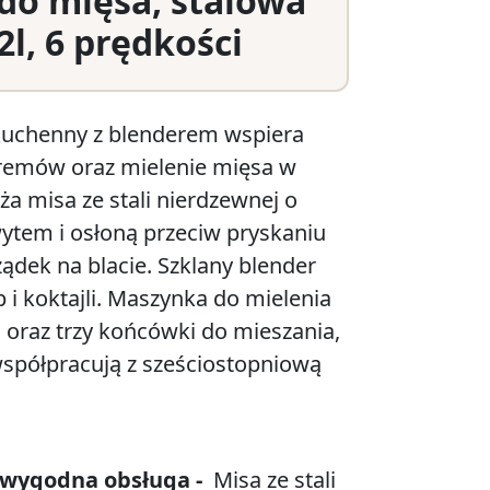
do mięsa, stalowa
2l, 6 prędkości
kuchenny z blenderem wspiera
kremów oraz mielenie mięsa w
a misa ze stali nierdzewnej o
ytem i osłoną przeciw pryskaniu
dek na blacie. Szklany blender
p i koktajli. Maszynka do mielenia
 oraz trzy końcówki do mieszania,
 współpracują z sześciostopniową
 wygodna obsługa -
Misa ze stali