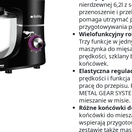
nierdzewnej 6,2l z
przenoszenie i prz
pomaga utrzymać 
przygotowywania p
Wielofunkcyjny r
Trzy funkcje w jedn
maszynka do mięsa. 
prędkości, szklany b
końcówek.
Elastyczna regula
prędkości i funkcj
pracę do przepisu.
METAL GEAR SYSTE
mieszanie w misie.
Różne końcówki d
końcówki do mieszan
wspierają przygoto
zestawie także mas