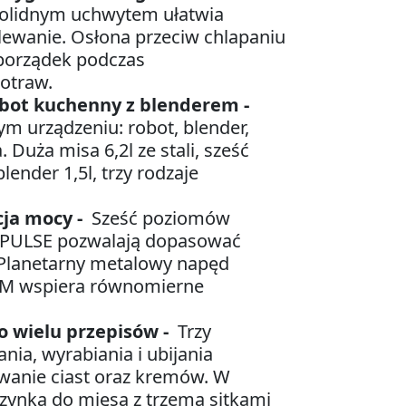
 solidnym uchwytem ułatwia
elewanie. Osłona przeciw chlapaniu
porządek podczas
otraw.
obot kuchenny z blenderem -
ym urządzeniu: robot, blender,
Duża misa 6,2l ze stali, sześć
lender 1,5l, trzy rodzaje
cja mocy -
Sześć poziomów
a PULSE pozwalają dopasować
 Planetarny metalowy napęd
M wspiera równomierne
o wielu przepisów -
Trzy
ia, wyrabiania i ubijania
wanie ciast oraz kremów. W
zynka do mięsa z trzema sitkami