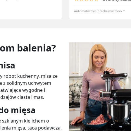
+
Automatycznie przetłumaczono
hom balenia?
misa
ny robot kuchenny, misa ze
tra z solidnym uchwytem
atwiająca wygodne i
zajów ciasta i mas.
 do mięsa
e szklanym kielichem o
elenia mięsa, taca podawcza,