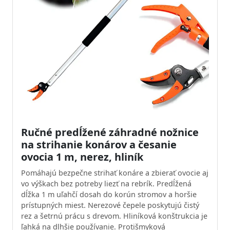
Ručné predĺžené záhradné nožnice
na strihanie konárov a česanie
ovocia 1 m, nerez, hliník
Pomáhajú bezpečne strihať konáre a zbierať ovocie aj
vo výškach bez potreby liezť na rebrík. Predĺžená
dĺžka 1 m uľahčí dosah do korún stromov a horšie
prístupných miest. Nerezové čepele poskytujú čistý
rez a šetrnú prácu s drevom. Hliníková konštrukcia je
ľahká na dlhšie používanie. Protišmyková