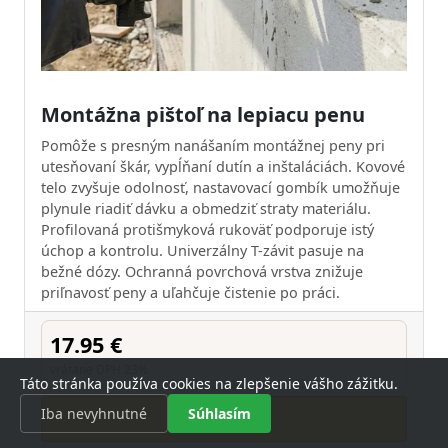
Montážna pištoľ na lepiacu penu
Pomôže s presným nanášaním montážnej peny pri
utesňovaní škár, vypĺňaní dutín a inštaláciách. Kovové
telo zvyšuje odolnosť, nastavovací gombík umožňuje
plynule riadiť dávku a obmedziť straty materiálu.
Profilovaná protišmyková rukoväť podporuje istý
úchop a kontrolu. Univerzálny T-závit pasuje na
bežné dózy. Ochranná povrchová vrstva znižuje
priľnavosť peny a uľahčuje čistenie po práci.
17.95 €
vrátane DPH 23%
Táto stránka používa cookies na zlepšenie vášho zážitku.
Iba nevyhnutné
Súhlasím
Kúpiť