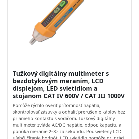
Tužkový digitálny multimeter s
bezdotykovým meraním, LCD
displejom, LED svietidlom a
stojanom CAT IV 600V / CAT III 1000V
Pomôže rýchlo overiť prítomnosť napätia,
skontrolovať zásuvky a odhaliť prerušenie káblov bez
priameho kontaktu s vodičom. Tužkový digitálny
multimeter zvláda AC/DC napätie, odpor, kapacitu a
ponúka meranie 2–3× za sekundu. Podsvietený LCD
uľahčí čítanie hodnôt, LED svietidlo pomôže pri práci