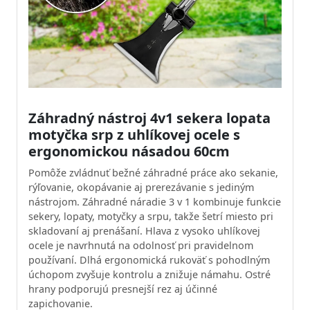
Záhradný nástroj 4v1 sekera lopata
motyčka srp z uhlíkovej ocele s
ergonomickou násadou 60cm
Pomôže zvládnuť bežné záhradné práce ako sekanie,
rýľovanie, okopávanie aj prerezávanie s jediným
nástrojom. Záhradné náradie 3 v 1 kombinuje funkcie
sekery, lopaty, motyčky a srpu, takže šetrí miesto pri
skladovaní aj prenášaní. Hlava z vysoko uhlíkovej
ocele je navrhnutá na odolnosť pri pravidelnom
používaní. Dlhá ergonomická rukoväť s pohodlným
úchopom zvyšuje kontrolu a znižuje námahu. Ostré
hrany podporujú presnejší rez aj účinné
zapichovanie.