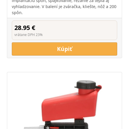
implantáciu spôn, spájkovanie, rezanie za tepla aj
vyhladzovanie. V balení je zváračka, kliešte, nôž a 200
spôn.
28.95 €
vrátane DPH 23%
Kúpiť