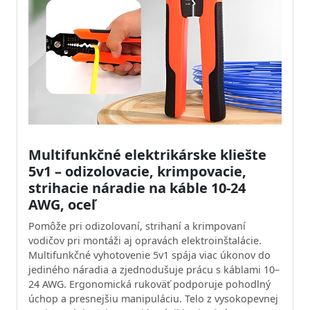
Multifunkčné elektrikárske kliešte
5v1 – odizolovacie, krimpovacie,
strihacie náradie na káble 10-24
AWG, oceľ
Pomôže pri odizolovaní, strihaní a krimpovaní
vodičov pri montáži aj opravách elektroinštalácie.
Multifunkčné vyhotovenie 5v1 spája viac úkonov do
jediného náradia a zjednodušuje prácu s káblami 10–
24 AWG. Ergonomická rukoväť podporuje pohodlný
úchop a presnejšiu manipuláciu. Telo z vysokopevnej