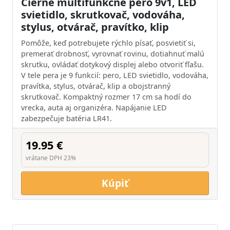
Čierne multifunkčné pero 9v1, LED
svietidlo, skrutkovač, vodováha,
stylus, otvárač, pravítko, klip
Pomôže, keď potrebujete rýchlo písať, posvietiť si,
premerať drobnosť, vyrovnať rovinu, dotiahnuť malú
skrutku, ovládať dotykový displej alebo otvoriť fľašu.
V tele pera je 9 funkcií: pero, LED svietidlo, vodováha,
pravítka, stylus, otvárač, klip a obojstranný
skrutkovač. Kompaktný rozmer 17 cm sa hodí do
vrecka, auta aj organizéra. Napájanie LED
zabezpečuje batéria LR41.
19.95 €
vrátane DPH 23%
Kúpiť