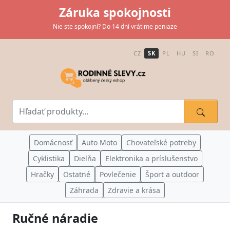
Záruka spokojnosti
Nie ste spokojní? Do 14 dní vrátime peniaze
CZ
SK
PL
HU
SI
RO
Domácnosť
Auto Moto
Chovateľské potreby
Cyklistika
Dielňa
Elektronika a príslušenstvo
Hračky
Ostatné
Povlečenie
Šport a outdoor
Záhrada
Zdravie a krása
Ručné náradie