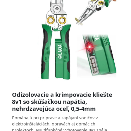
Odizolovacie a krimpovacie kliešte
8v1 so skúšačkou napätia,
nehrdzavejúca oceľ, 0,5-4mm
Pomáhajú pri príprave a zapájaní vodičov v
elektroinštaláciách, opravách aj domácich
projektoch. Multifunkčné vyhotovenie 8v1 spája