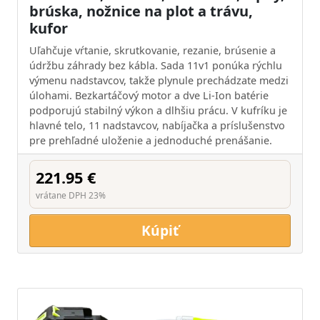
brúska, nožnice na plot a trávu,
kufor
Uľahčuje vŕtanie, skrutkovanie, rezanie, brúsenie a
údržbu záhrady bez kábla. Sada 11v1 ponúka rýchlu
výmenu nadstavcov, takže plynule prechádzate medzi
úlohami. Bezkartáčový motor a dve Li-Ion batérie
podporujú stabilný výkon a dlhšiu prácu. V kufríku je
hlavné telo, 11 nadstavcov, nabíjačka a príslušenstvo
pre prehľadné uloženie a jednoduché prenášanie.
221.95 €
vrátane DPH 23%
Kúpiť