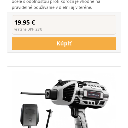
ocele s odolnosťou proti korózii je vhodné na
pravidelné používanie v dielni aj v teréne.
19.95 €
vrátane DPH 23%
Kúpiť