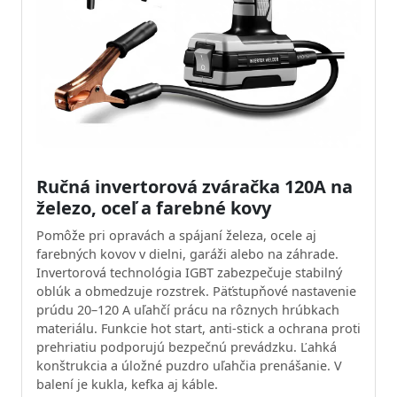
Ručná invertorová zváračka 120A na
železo, oceľ a farebné kovy
Pomôže pri opravách a spájaní železa, ocele aj
farebných kovov v dielni, garáži alebo na záhrade.
Invertorová technológia IGBT zabezpečuje stabilný
oblúk a obmedzuje rozstrek. Päťstupňové nastavenie
prúdu 20–120 A uľahčí prácu na rôznych hrúbkach
materiálu. Funkcie hot start, anti-stick a ochrana proti
prehriatiu podporujú bezpečnú prevádzku. Ľahká
konštrukcia a úložné puzdro uľahčia prenášanie. V
balení je kukla, kefka aj káble.