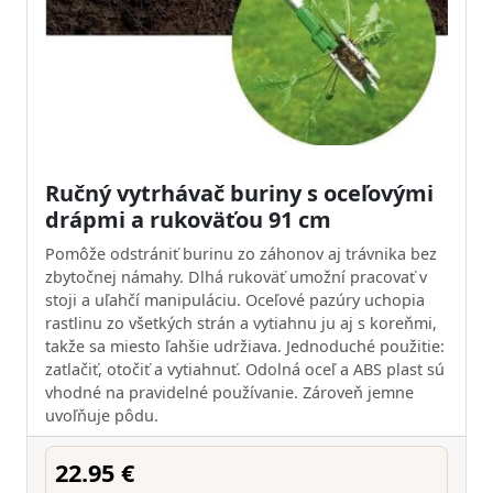
Ručný vytrhávač buriny s oceľovými
drápmi a rukoväťou 91 cm
Pomôže odstrániť burinu zo záhonov aj trávnika bez
zbytočnej námahy. Dlhá rukoväť umožní pracovať v
stoji a uľahčí manipuláciu. Oceľové pazúry uchopia
rastlinu zo všetkých strán a vytiahnu ju aj s koreňmi,
takže sa miesto ľahšie udržiava. Jednoduché použitie:
zatlačiť, otočiť a vytiahnuť. Odolná oceľ a ABS plast sú
vhodné na pravidelné používanie. Zároveň jemne
uvoľňuje pôdu.
22.95 €