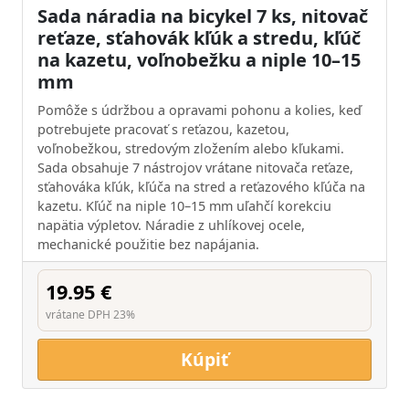
Sada náradia na bicykel 7 ks, nitovač
reťaze, sťahovák kľúk a stredu, kľúč
na kazetu, voľnobežku a niple 10–15
mm
Pomôže s údržbou a opravami pohonu a kolies, keď
potrebujete pracovať s reťazou, kazetou,
voľnobežkou, stredovým zložením alebo kľukami.
Sada obsahuje 7 nástrojov vrátane nitovača reťaze,
sťahováka kľúk, kľúča na stred a reťazového kľúča na
kazetu. Kľúč na niple 10–15 mm uľahčí korekciu
napätia výpletov. Náradie z uhlíkovej ocele,
mechanické použitie bez napájania.
19.95 €
vrátane DPH 23%
Kúpiť