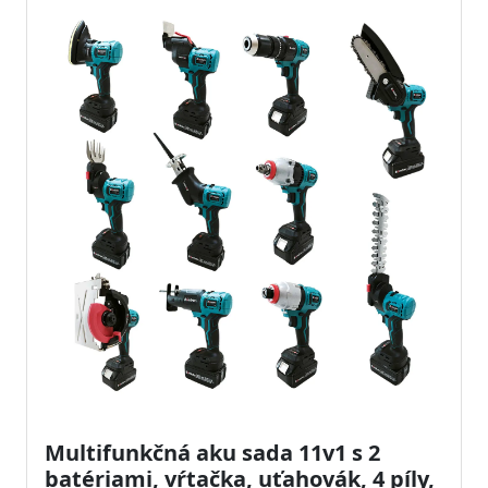
Multifunkčná aku sada 11v1 s 2
batériami, vŕtačka, uťahovák, 4 píly,