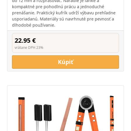
do 12 mm a rozprašovač. Náradie je ľahké a
kompaktné pre pohodlnú prácu a jednoduché
prenášanie. Praktický kufrík udrží výbavu prehľadne
usporiadanú. Materiály sú navrhnuté pre pevnosť a
dlhodobé používanie.
22.95 €
vrátane DPH 23%
Kúpiť